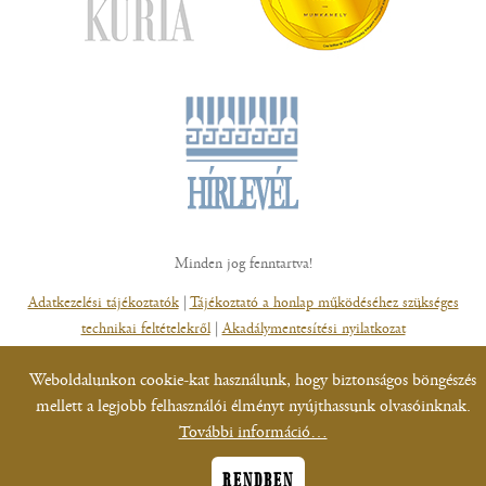
Minden jog fenntartva!
Adatkezelési tájékoztatók
|
Tájékoztató a honlap működéséhez szükséges
technikai feltételekről
|
Akadálymentesítési nyilatkozat
Weboldalunkon cookie-kat használunk, hogy biztonságos böngészés
mellett a legjobb felhasználói élményt nyújthassunk olvasóinknak.
További információ…
RENDBEN