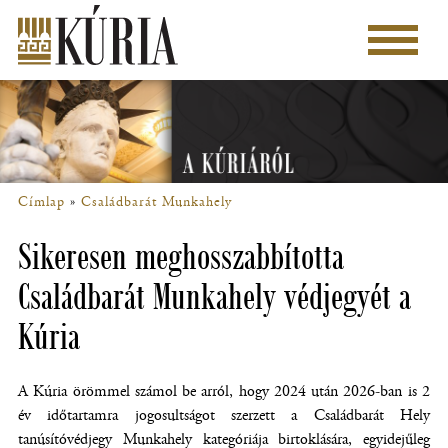
Ugrás
a
Főmenü
tartalomra
Címlap
Családbarát Munkahely
Morzsa
Sikeresen meghosszabbította
Családbarát Munkahely védjegyét a
Kúria
A Kúria örömmel számol be arról, hogy 2024 után 2026-ban is 2
év időtartamra jogosultságot szerzett a Családbarát Hely
tanúsítóvédjegy Munkahely kategóriája birtoklására, egyidejűleg