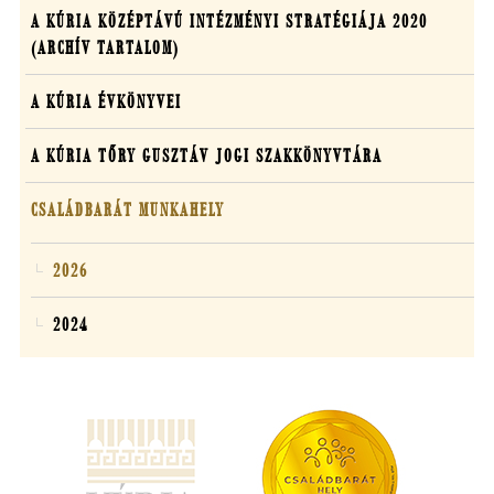
A KÚRIA KÖZÉPTÁVÚ INTÉZMÉNYI STRATÉGIÁJA 2020
(ARCHÍV TARTALOM)
(ÚJ ABLAKBAN NYÍLIK MEG)
A KÚRIA ÉVKÖNYVEI
A KÚRIA TŐRY GUSZTÁV JOGI SZAKKÖNYVTÁRA
CSALÁDBARÁT MUNKAHELY
2026
2024
(új
ablakban
nyílik
meg)