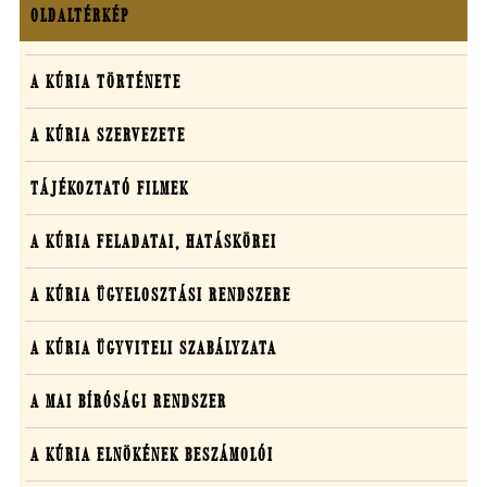
OLDALTÉRKÉP
Oldaltérkép
A
A KÚRIA TÖRTÉNETE
Kúriáról
A KÚRIA SZERVEZETE
TÁJÉKOZTATÓ FILMEK
A KÚRIA FELADATAI, HATÁSKÖREI
A KÚRIA ÜGYELOSZTÁSI RENDSZERE
A KÚRIA ÜGYVITELI SZABÁLYZATA
(ÚJ ABLAKBAN NYÍLIK MEG)
A MAI BÍRÓSÁGI RENDSZER
A KÚRIA ELNÖKÉNEK BESZÁMOLÓI