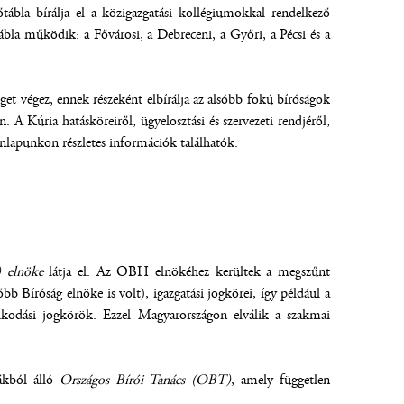
tábla bírálja el a közigazgatási kollégiumokkal rendelkező
tábla működik: a Fővárosi, a Debreceni, a Győri, a Pécsi és a
get végez, ennek részeként elbírálja az alsóbb fokú bíróságok
. A Kúria hatásköreiről, ügyelosztási és szervezeti rendjéről,
nlapunkon részletes információk találhatók.
 elnöke
látja el. Az OBH elnökéhez kerültek a megszűnt
b Bíróság elnöke is volt), igazgatási jogkörei, így például a
zdálkodási jogkörök. Ezzel Magyarországon elválik a szakmai
rákból álló
Országos Bírói Tanács (OBT)
, amely független