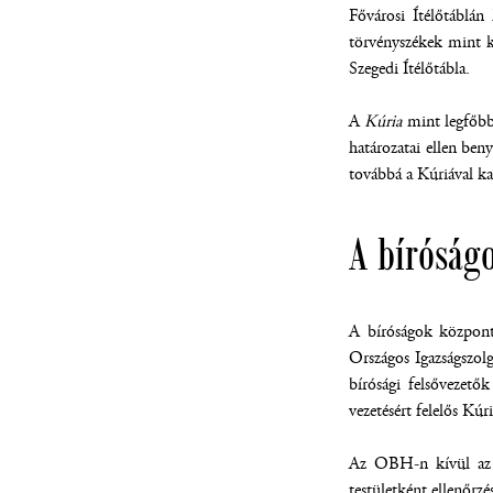
Fővárosi Ítélőtáblán
törvényszékek mint kö
Szegedi Ítélőtábla.
A
Kúria
mint legfőbb 
határozatai ellen beny
továbbá a Kúriával ka
A bíróság
A bíróságok központi
Országos Igazságszolg
bírósági felsővezetők
vezetésért felelős Kúr
Az OBH-n kívül az ig
testületként ellenőrzés