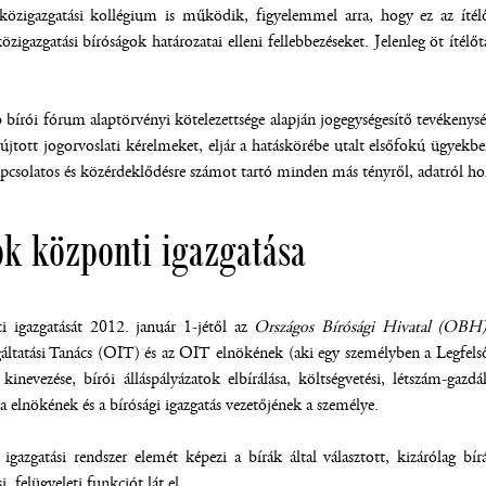
 közigazgatási kollégium is működik, figyelemmel arra, hogy ez az ítélő
zigazgatási bíróságok határozatai elleni fellebbezéseket. Jelenleg öt ítélő
bírói fórum alaptörvényi kötelezettsége alapján jogegységesítő tevékenysé
újtott jogorvoslati kérelmeket, eljár a hatáskörébe utalt elsőfokú ügyekben
pcsolatos és közérdeklődésre számot tartó minden más tényről, adatról ho
ok központi igazgatása
 igazgatását 2012. január 1-jétől az
Országos Bírósági Hivatal (OBH)
áltatási Tanács (OIT) és az OIT elnökének (aki egy személyben a Legfelsőb
 kinevezése, bírói álláspályázatok elbírálása, költségvetési, létszám-ga
ia elnökének és a bírósági igazgatás vezetőjének a személye.
azgatási rendszer elemét képezi a bírák által választott, kizárólag bí
i, felügyeleti funkciót lát el.