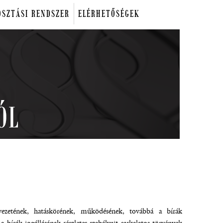
OSZTÁSI RENDSZER
ELÉRHETŐSÉGEK
rvezetének, hatáskörének, működésének, továbbá a bírák