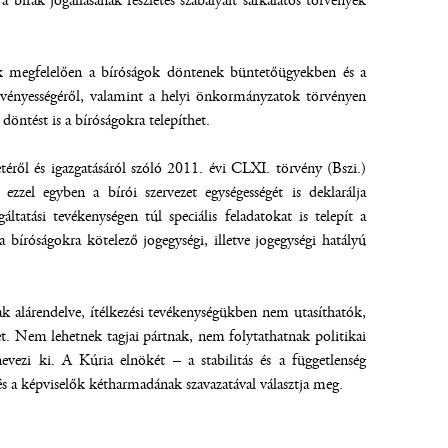
 bírák jogállásának részletes szabályait sarkalatos törvények
nnek megfelelően a bíróságok döntenek büntetőügyekben és a
rvényességéről, valamint a helyi önkormányzatok törvényen
öntést is a bíróságokra telepíthet.
etéről és igazgatásáról szóló 2011. évi CLXI. törvény (Bszi.)
 ezzel egyben a bírói szervezet egységességét is deklarálja
tási tevékenységen túl speciális feladatokat is telepít a
 bíróságokra kötelező jogegységi, illetve jogegységi hatályú
nak alárendelve, ítélkezési tevékenységükben nem utasíthatók,
et. Nem lehetnek tagjai pártnak, nem folytathatnak politikai
nevezi ki. A Kúria elnökét – a stabilitás és a függetlenség
és a képviselők kétharmadának szavazatával választja meg.