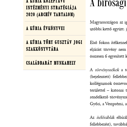
A bírósági
A KÚRIA KÖZÉPTÁVÚ
INTÉZMÉNYI STRATÉGIÁJA
2020 (ARCHÍV TARTALOM)
Magyarországon az iga
(ÚJ ABLAKBAN NYÍLIK MEG)
A KÚRIA ÉVKÖNYVEI
utóbbi kettő együtt: 
A KÚRIA TŐRY GUSZTÁV JOGI
Első fokon ítélkezn
SZAKKÖNYVTÁRA
eljárást törvény nem
összesen 6 egyesített
CSALÁDBARÁT MUNKAHELY
A
törvényszékek
a tö
(bejelentett) felle
kollégiumok összevon
területtel – katonai
rendelkező törvényszé
Győri, a Veszprémi, a
Az
ítélőtáblák
elbírá
fellebbezést), továb