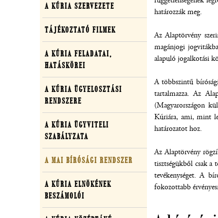
függetlenségének legf
A KÚRIA SZERVEZETE
Kúriáról
határozzák meg.
TÁJÉKOZTATÓ FILMEK
Az Alaptörvény szeri
magánjogi jogvitákba
A KÚRIA FELADATAI,
alapuló jogalkotási k
HATÁSKÖREI
A többszintű bírósági
A KÚRIA ÜGYELOSZTÁSI
tartalmazza. Az Alap
RENDSZERE
(Magyarországon külö
Kúriára, ami, mint le
A KÚRIA ÜGYVITELI
határozatot hoz.
SZABÁLYZATA
(ÚJ ABLAKBAN NYÍLIK MEG)
Az Alaptörvény rögzít
A MAI BÍRÓSÁGI RENDSZER
tisztségükből csak a 
tevékenységet. A bír
A KÚRIA ELNÖKÉNEK
fokozottabb érvényesí
BESZÁMOLÓI