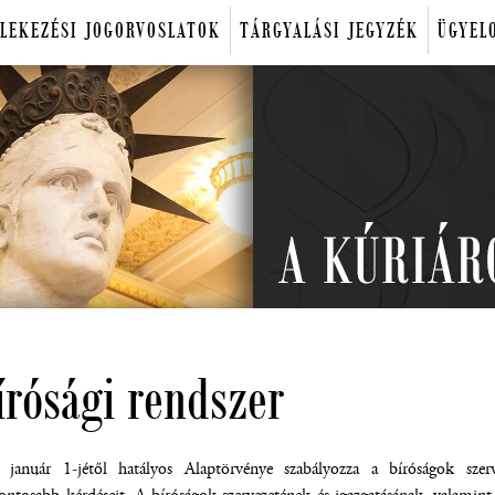
LEKEZÉSI JOGORVOSLATOK
TÁRGYALÁSI JEGYZÉK
ÜGYEL
írósági rendszer
 január 1-jétől hatályos Alaptörvénye szabályozza a bíróságok sze