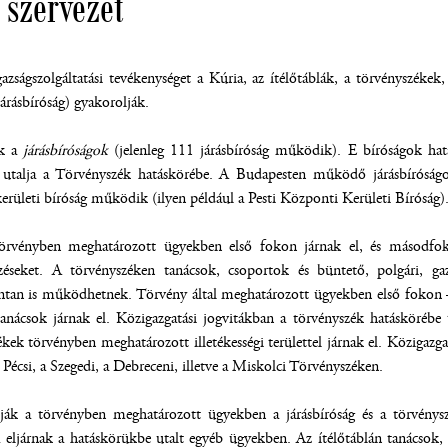
 szervezet
zságszolgáltatási tevékenységet a Kúria, az ítélőtáblák, a törvényszékek,
járásbíróság) gyakorolják.
ek a
járásbíróságok
(jelenleg 111 járásbíróság működik). E bíróságok ha
 utalja a Törvényszék hatáskörébe. A Budapesten működő járásbíróságo
 kerületi bíróság működik (ilyen például a Pesti Központi Kerületi Bíróság)
rvényben meghatározott ügyekben első fokon járnak el, és másodfokon 
bbezéseket. A törvényszéken tanácsok, csoportok és büntető, polgári
tan is működhetnek. Törvény által meghatározott ügyekben első fokon – 
 tanácsok járnak el. Közigazgatási jogvitákban a törvényszék hatásköréb
kek törvényben meghatározott illetékességi területtel járnak el. Közigaz
 Pécsi, a Szegedi, a Debreceni, illetve a Miskolci Törvényszéken.
lják a törvényben meghatározott ügyekben a járásbíróság és a törvényszé
bá eljárnak a hatáskörükbe utalt egyéb ügyekben. Az ítélőtáblán tanács