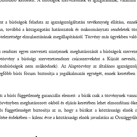
ontosabb kérdéseit. A bíróságok szervezetének és igazgatásának, valamint a
nt a bíróságok feladata az igazságszolgáltatási tevékenység ellátása, e
n, továbbá a közigazgatási határozatok és önkormányzati rendeletek tö
ötelezettsége elmulasztásának megállapításáról. Törvény más ügyekben való d
 rendszer egyes szervezeti szintjeinek meghatározását a bíróságok szervez
törvény a bírósági szervezetrendszer csúcsszerveként a Kúriát nevesíti,
nbíróságok nem működnek). Az Alaptörvény az általános igazságszolgálta
gfőbb bírói fórum biztosítja a jogalkalmazás egységét, ennek keretében a
i a bírói függetlenség garanciális elemeit: a bírák csak a törvénynek van
törvényben meghatározott okból és eljárás keretében lehet elmozdítani ők
ói függetlenséget biztosítja az is, hogy a bírákat a köztársasági elnök 
tése érdekében – kilenc évre a köztársasági elnök javaslatára az Országgyűl