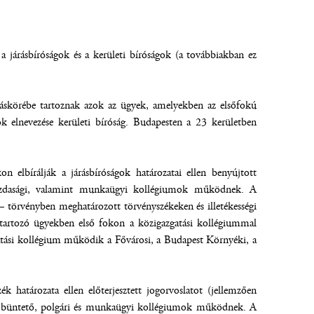
 a járásbíróságok és a kerületi bíróságok (a továbbiakban ez
táskörébe tartoznak azok az ügyek, amelyekben az elsőfokú
k elnevezése kerületi bíróság. Budapesten a 23 kerületben
.
elbírálják a járásbíróságok határozatai ellen benyújtott
, gazdasági, valamint munkaügyi kollégiumok működnek. A
törvényben meghatározott törvényszékeken és illetékességi
e tartozó ügyekben első fokon a közigazgatási kollégiummal
gatási kollégium működik a Fővárosi, a Budapest Környéki, a
k határozata ellen előterjesztett jogorvoslatot (jellemzően
ok, büntető, polgári és munkaügyi kollégiumok működnek. A