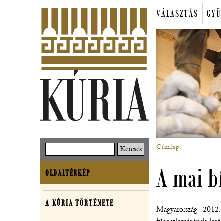
Ugrás
VÁLASZTÁS
GYÜ
a
Főmenü
tartalomra
Címlap
Keresés
Morzsa
A mai b
OLDALTÉRKÉP
Oldaltérkép
A KÚRIA TÖRTÉNETE
A
Magyarország 2012.