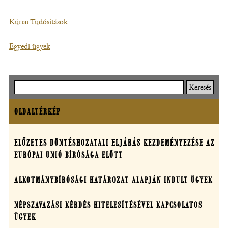
ablakban
Kúriai Tudósítások
nyílik
(új
meg)
ablakban
Egyedi ügyek
(új
nyílik
ablakban
meg)
nyílik
meg)
Keresés
OLDALTÉRKÉP
Oldaltérkép
Határozatok
ELŐZETES DÖNTÉSHOZATALI ELJÁRÁS KEZDEMÉNYEZÉSE AZ
EURÓPAI UNIÓ BÍRÓSÁGA ELŐTT
egyedi
ügyekben
ALKOTMÁNYBÍRÓSÁGI HATÁROZAT ALAPJÁN INDULT ÜGYEK
NÉPSZAVAZÁSI KÉRDÉS HITELESÍTÉSÉVEL KAPCSOLATOS
ÜGYEK