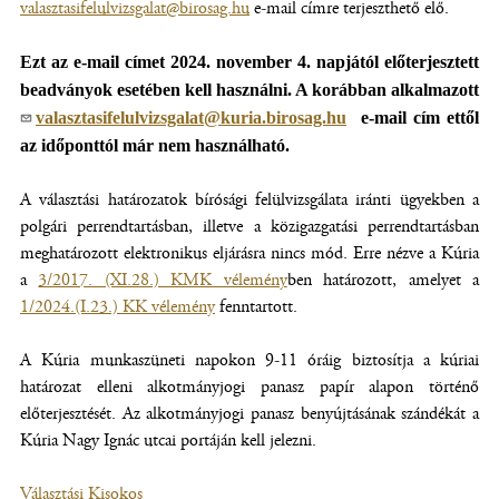
valasztasifelulvizsgalat@birosag.hu
e-mail címre terjeszthető elő.
Ezt az e-mail címet 2024. november 4. napjától előterjesztett
beadványok esetében kell használni. A korábban alkalmazott
valasztasifelulvizsgalat@kuria.birosag.hu
e-mail cím ettől
az időponttól már nem használható.
A választási határozatok bírósági felülvizsgálata iránti ügyekben a
polgári perrendtartásban, illetve a közigazgatási perrendtartásban
meghatározott elektronikus eljárásra nincs mód. Erre nézve a Kúria
a
3/2017. (XI.28.) KMK vélemény
(új
ben határozott, amelyet a
1/2024.(I.23.) KK vélemény
(új
fenntartott.
ablakban
ablakban
nyílik
A Kúria munkaszüneti napokon 9-11 óráig biztosítja a kúriai
nyílik
meg)
határozat elleni alkotmányjogi panasz papír alapon történő
meg)
előterjesztését. Az alkotmányjogi panasz benyújtásának szándékát a
Kúria Nagy Ignác utcai portáján kell jelezni.
Választási Kisokos
(új