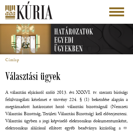
Ugrás
a
Főmenü
tartalomra
Címlap
Morzsa
Választási ügyek
A választási eljárásról szóló 2013. évi XXXVI. tv. szerinti bírósági
felülvizsgálati kérelmet e törvény 224. § (1) bekezdése alapján a
megtámadott határozatot hozó választási bizottságnál (Nemzeti
Választási Bizottság, Területi Választási Bizottság) kell előterjeszteni.
Választási ügyben a jogi képviselő elektronikus dokumentumként,
elektronikus aláírással ellátott egyéb beadványa kizárólag a