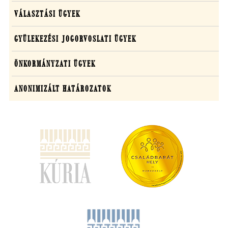
VÁLASZTÁSI ÜGYEK
GYÜLEKEZÉSI JOGORVOSLATI ÜGYEK
ÖNKORMÁNYZATI ÜGYEK
ANONIMIZÁLT HATÁROZATOK
(új
ablakban
nyílik
meg)