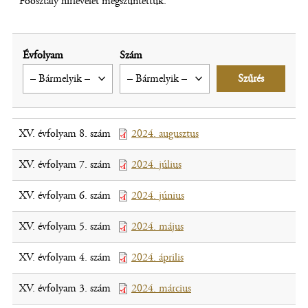
Főosztály hírlevelét megszüntettük.
Évfolyam
Szám
XV. évfolyam 8. szám
2024. augusztus
(fájl,
új
XV. évfolyam 7. szám
2024. július
(fájl,
ablakban
új
nyílik
XV. évfolyam 6. szám
2024. június
(fájl,
ablakban
meg)
új
nyílik
XV. évfolyam 5. szám
2024. május
(fájl,
ablakban
meg)
új
nyílik
XV. évfolyam 4. szám
2024. április
(fájl,
ablakban
meg)
új
nyílik
XV. évfolyam 3. szám
2024. március
(fájl,
ablakban
meg)
új
nyílik