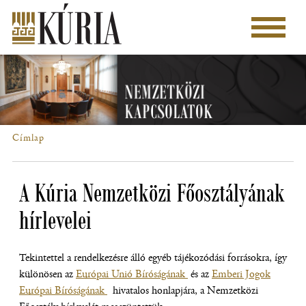
Ugrás
a
Főmenü
tartalomra
Címlap
Morzsa
A Kúria Nemzetközi Főosztályának
hírlevelei
Tekintettel a rendelkezésre álló egyéb tájékozódási forrásokra, így
különösen az
Európai Unió Bíróságának
és az
Emberi Jogok
Európai Bíróságának
hivatalos honlapjára, a Nemzetközi