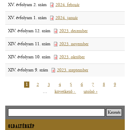
XV. évfolyam 2. szám
2024. február
(fájl,
ablakban
meg)
új
nyílik
XV. évfolyam 1. szám
2024. január
(fájl,
ablakban
meg)
új
nyílik
XIV. évfolyam 12. szám
2023. december
(fájl,
ablakban
meg)
új
nyílik
XIV. évfolyam 11. szám
2023. november
(fájl,
ablakban
meg)
új
nyílik
XIV. évfolyam 10. szám
2023. október
(fájl,
ablakban
meg)
új
nyílik
XIV. évfolyam 9. szám
2023. szeptember
(fájl,
ablakban
meg)
új
nyílik
ablakban
Jelenlegi
1
Oldal
2
Oldal
3
Oldal
4
Oldal
5
Oldal
6
Oldal
7
Oldal
8
Oldal
9
meg)
nyílik
oldal
…
Következő
következő ›
Utolsó
utolsó »
Oldalszámozás
meg)
oldal
oldal
Keresés
OLDALTÉRKÉP