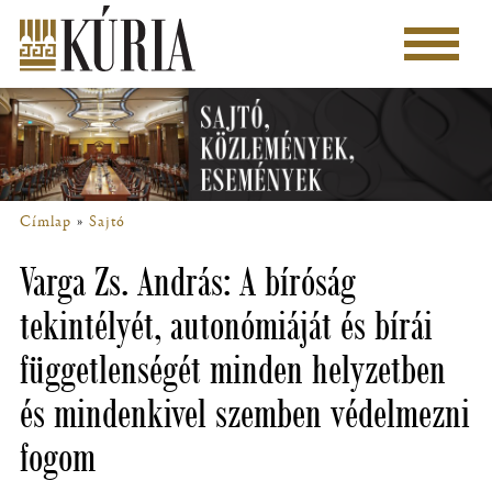
Ugrás
a
Főmenü
tartalomra
Címlap
Sajtó
Morzsa
Varga Zs. András: A bíróság
tekintélyét, autonómiáját és bírái
függetlenségét minden helyzetben
és mindenkivel szemben védelmezni
fogom