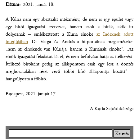
Dátum
2021. január 18.
A Kúria nem egy absztrakt intézmény, de nem is egy épület vagy
egy bírói igazgatási szervezet, hanem azok a bírák, akik itt
dolgoznak – emlékeztetett a Kúria elnöke
az Indexnek adott
interjújában
(új
. Dr. Varga Zs. András a hírportálnak megismételte:
„nem az elnöknek van Kúriája, hanem a Kúriának elnöke”. „Az
ablakban
elnök igazgatási feladatot lát el, és nem befolyásolhatja az ítélkezést.
nyílik
Ítélkező bíróként pedig az álláspontom csak egy lesz a döntés
meg)
meghozatalában részt vevő többi bíró álláspontja között” –
hangsúlyozta a főbíró.
Budapest, 2021. január 17.
A Kúria Sajtótitkársága
Keresés