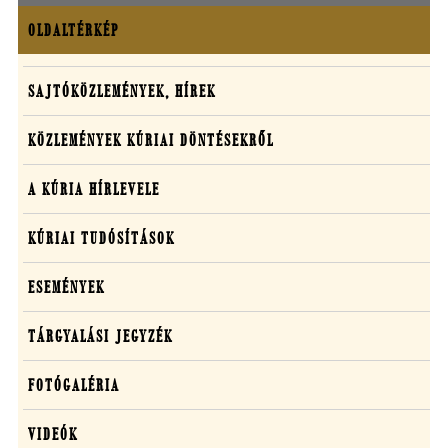
OLDALTÉRKÉP
Oldaltérkép
Sajtó,
SAJTÓKÖZLEMÉNYEK, HÍREK
közlemények,
KÖZLEMÉNYEK KÚRIAI DÖNTÉSEKRŐL
média
A KÚRIA HÍRLEVELE
KÚRIAI TUDÓSÍTÁSOK
ESEMÉNYEK
TÁRGYALÁSI JEGYZÉK
FOTÓGALÉRIA
VIDEÓK