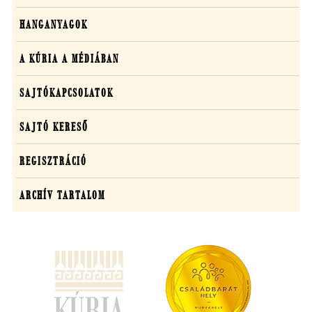
HANGANYAGOK
A KÚRIA A MÉDIÁBAN
SAJTÓKAPCSOLATOK
SAJTÓ KERESŐ
REGISZTRÁCIÓ
ARCHÍV TARTALOM
(új
ablakban
nyílik
meg)