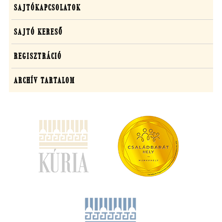
SAJTÓKAPCSOLATOK
SAJTÓ KERESŐ
REGISZTRÁCIÓ
ARCHÍV TARTALOM
(új
ablakban
nyílik
meg)