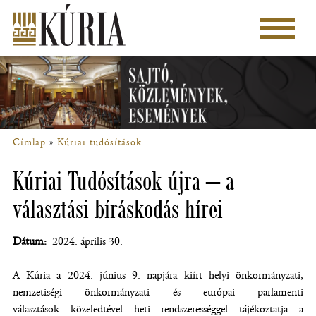
Ugrás
a
Főmenü
tartalomra
Címlap
Kúriai tudósítások
Morzsa
Kúriai Tudósítások újra – a
választási bíráskodás hírei
Dátum
2024. április 30.
A Kúria a 2024. június 9. napjára kiírt helyi önkormányzati,
nemzetiségi önkormányzati és európai parlamenti
választások közeledtével heti rendszerességgel tájékoztatja a