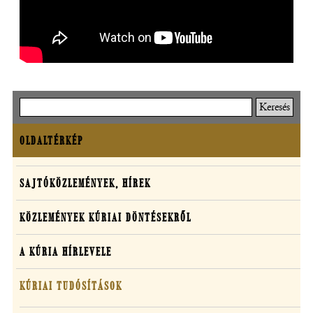
Keresés
OLDALTÉRKÉP
Oldaltérkép
Sajtó,
SAJTÓKÖZLEMÉNYEK, HÍREK
közlemények,
KÖZLEMÉNYEK KÚRIAI DÖNTÉSEKRŐL
média
A KÚRIA HÍRLEVELE
KÚRIAI TUDÓSÍTÁSOK