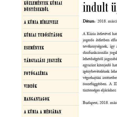
indult 
KÖZLEMÉNYEK KÚRIAI
közlemények,
DÖNTÉSEKRŐL
média
Dátum
2018. márci
A KÚRIA HÍRLEVELE
A Kúria ítéletével ha
KÚRIAI TUDÓSÍTÁSOK
jogerős ítéletben el
tevékenységnek, így 
ESEMÉNYEK
diszfunkcionális joga
lehetőségéről jogszabá
TÁRGYALÁSI JEGYZÉK
egyaránt kiterjedő hat
igénybevételének lehe
FOTÓGALÉRIA
végrehajtási intézetb
összefüggésben. A II
VIDEÓK
tisztességes eljárásho
HANGANYAGOK
Budapest, 2018. márc
A KÚRIA A MÉDIÁBAN