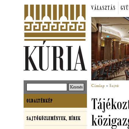
Ugrás
VÁLASZTÁS
GYÜ
a
Főmenü
tartalomra
Címlap
Sajtó
Keresés
Morzsa
Tájékoz
OLDALTÉRKÉP
Oldaltérkép
közigaz
SAJTÓKÖZLEMÉNYEK, HÍREK
Sajtó,