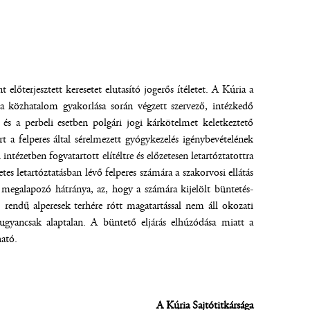
előterjesztett keresetet elutasító jogerős ítéletet. A Kúria a
l a közhatalom gyakorlása során végzett szervező, intézkedő
 és a perbeli esetben polgári jogi kárkötelmet keletkeztető
 a felperes által sérelmezett gyógykezelés igénybevételének
ntézetben fogvatartott elítéltre és előzetesen letartóztatottra
tes letartóztatásban lévő felperes számára a szakorvosi ellátás
 megalapozó hátránya, az, hogy a számára kijelölt büntetés-
. rendű alperesek terhére rótt magatartással nem áll okozati
 ugyancsak alaptalan. A büntető eljárás elhúzódása miatt a
ható.
A Kúria Sajtótitkársága