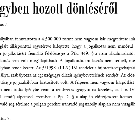
ügyben hozott döntéséről
us 7.
tályában fenntartotta a 4.500.000 forint nem vagyoni kár megtérítése iránt 
foglalt állásponttal egyetértve kifejtette, hogy a jogalkotás nem minősü
a jogalkotásért fennálló felelősségre a Ptk. 349. §-a nem alkalmazható,
lkotás sem volt megállapítható. A jogalkotót mulasztás nem terheli, mert
lyban rendelkezett. Az 5/1998. (III.6.) IM rendelet a büntetés-végrehajtási i
állyal szabályozza az egészségügyi ellátás igénybevételének rendjét. Az előze
tősége jogszabályban biztosított volt. A felperes nem vagyoni kárpótlást
en nem tudta igénybe venni a rendszeres gyógytorna kezelést, az I. és IV
I. rendű alperessel szemben a Pp. 2. §-a alapján előterjesztett kereset
z való jog sérelme a polgári perekre irányadó jogszabály alapján nem vizsgál
ius 7.