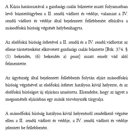
A Kúria határozatával a gazdasági csalás bűntette miatt folyamatban
levő büntetőügyben a II. rendű vádlott és védője, valamint a IV.
rendű vádlott és védője által bejelentett fellebbezést elbírálva a
másodfokú bíróság végzését helybenhagyta.
Az elsőfokú bíróság ítéletével a II. rendű és a IV. rendű vádlottat az
ellene társtettesként elkövetett gazdasági csalás bűntette [Btk. 374. §
(1) bekezdés, (6) bekezdés a) pont] miatt emelt vád alól
felmentette.
Az ügyészség által bejelentett fellebbezés folytán eljárt másodfokú
bíróság végzésével az elsőfokú ítéletet hatályon kívül helyezte, és az
elsőfokú bíróságot új eljárásra utasította. Elrendelte, hogy az ügyet a
megismételt eljárásban egy másik törvényszék tárgyalja.
A másodfokú bíróság hatályon kívül helyezésről rendelkező végzése
ellen a II. rendű vádlott és védője, a IV. rendű vádlott és védője
jelentett be fellebbezést.