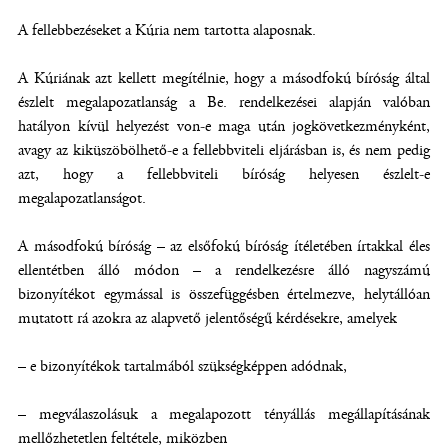
A fellebbezéseket a Kúria nem tartotta alaposnak.
A Kúriának azt kellett megítélnie, hogy a másodfokú bíróság által
észlelt megalapozatlanság a Be. rendelkezései alapján valóban
hatályon kívül helyezést von-e maga után jogkövetkezményként,
avagy az kiküszöbölhető-e a fellebbviteli eljárásban is, és nem pedig
azt, hogy a fellebbviteli bíróság helyesen észlelt-e
megalapozatlanságot.
A másodfokú bíróság – az elsőfokú bíróság ítéletében írtakkal éles
ellentétben álló módon – a rendelkezésre álló nagyszámú
bizonyítékot egymással is összefüggésben értelmezve, helytállóan
mutatott rá azokra az alapvető jelentőségű kérdésekre, amelyek
– e bizonyítékok tartalmából szükségképpen adódnak,
– megválaszolásuk a megalapozott tényállás megállapításának
mellőzhetetlen feltétele, miközben