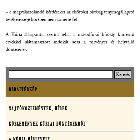
– e megválaszolandó kérdéseket az elsőfokú bíróság ténymegállapító
tevékenysége körében nem ismerte fel.
A Kúria álláspontja szerint tehát a másodfokú bíróság kimerítő
érvekkel alátámasztott indokát adta a törvényes és helytálló
döntésének.
Keresés
OLDALTÉRKÉP
Oldaltérkép
Sajtó,
SAJTÓKÖZLEMÉNYEK, HÍREK
közlemények,
KÖZLEMÉNYEK KÚRIAI DÖNTÉSEKRŐL
média
A KÚRIA HÍRLEVELE