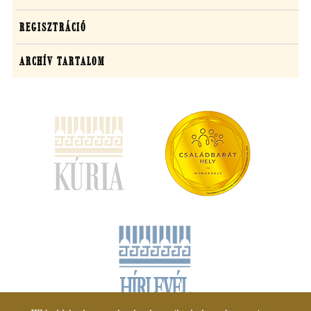
REGISZTRÁCIÓ
ARCHÍV TARTALOM
(új
ablakban
nyílik
meg)