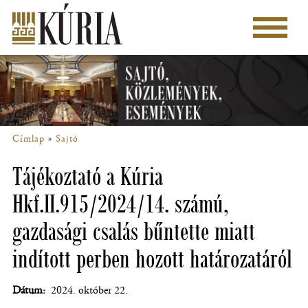
Ugrás
a
Főmenü
tartalomra
Címlap
Sajtó
Morzsa
Tájékoztató a Kúria
Hkf.II.915/2024/14. számú,
gazdasági csalás bűntette miatt
indított perben hozott határozatáról
Dátum
2024. október 22.