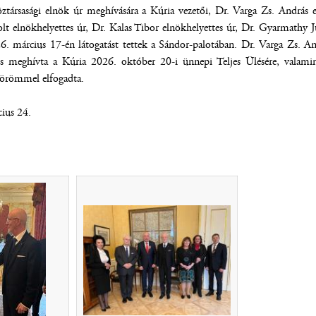
társasági elnök úr meghívására a Kúria vezetői, Dr. Varga Zs. András 
lt elnökhelyettes úr, Dr. Kalas Tibor elnökhelyettes úr, Dr. Gyarmathy Ju
6. március 17-én látogatást tettek a Sándor-palotában. Dr. Varga Zs. And
 és meghívta a Kúria 2026. október 20-i ünnepi Teljes Ülésére, valamint
r örömmel elfogadta.
ius 24.
(új ablakban nyílik meg)
(új ablakban nyílik meg)