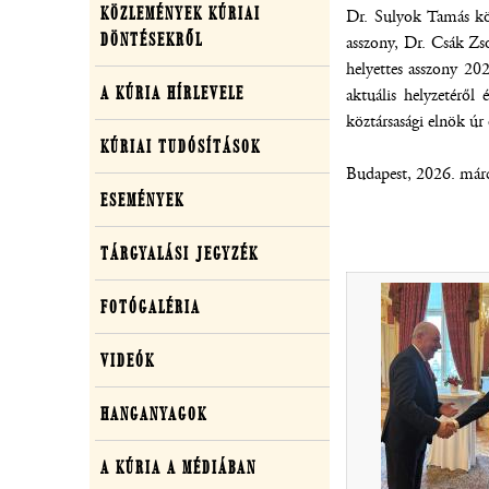
KÖZLEMÉNYEK KÚRIAI
közlemények,
Dr. Sulyok Tamás köz
DÖNTÉSEKRŐL
asszony, Dr. Csák Zso
média
helyettes asszony 202
A KÚRIA HÍRLEVELE
aktuális helyzetéről
köztársasági elnök ú
KÚRIAI TUDÓSÍTÁSOK
Budapest, 2026. márc
ESEMÉNYEK
TÁRGYALÁSI JEGYZÉK
FOTÓGALÉRIA
VIDEÓK
HANGANYAGOK
A KÚRIA A MÉDIÁBAN