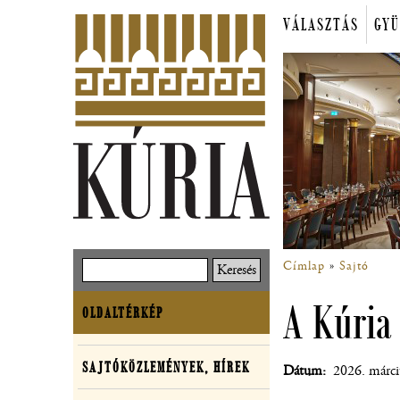
Ugrás
VÁLASZTÁS
GYÜ
a
Főmenü
tartalomra
Címlap
Sajtó
Keresés
Morzsa
A Kúria
OLDALTÉRKÉP
Oldaltérkép
SAJTÓKÖZLEMÉNYEK, HÍREK
Dátum
2026. márci
Sajtó,