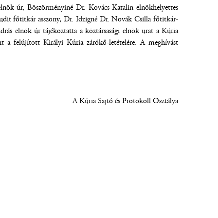
elnök úr, Böszörményiné Dr. Kovács Katalin elnökhelyettes
dit főtitkár asszony, Dr. Idzigné Dr. Novák Csilla főtitkár-
rás elnök úr tájékoztatta a köztársasági elnök urat a Kúria
 a felújított Királyi Kúria zárókő-letételére. A meghívást
A Kúria Sajtó és Protokoll Osztálya