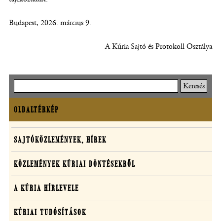
Budapest, 2026. március 9.
A Kúria Sajtó és Protokoll Osztálya
Keresés
OLDALTÉRKÉP
Oldaltérkép
Sajtó,
SAJTÓKÖZLEMÉNYEK, HÍREK
közlemények,
KÖZLEMÉNYEK KÚRIAI DÖNTÉSEKRŐL
média
A KÚRIA HÍRLEVELE
KÚRIAI TUDÓSÍTÁSOK