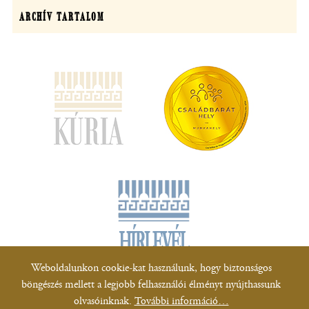
ARCHÍV TARTALOM
(új
ablakban
nyílik
meg)
Weboldalunkon cookie-kat használunk, hogy biztonságos
böngészés mellett a legjobb felhasználói élményt nyújthassunk
Minden jog fenntartva!
olvasóinknak.
További információ…