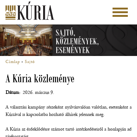
Ugrás
a
Főmenü
tartalomra
Címlap
Sajtó
Morzsa
A Kúria közleménye
Dátum
2026. március 9.
A választási kampány részeként nyilvánvalóan valótlan, esetenként a
Kúriával is kapcsolatba hozható álhírek jelennek meg.
A Kúria az érdeklődésre számot tartó intézkedéseiről a honlapján ad
tájékoztatást.