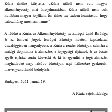
Kúria elnöke kifejtette, „Kúria nélkül nem volt magyar
ablak
alkotmányosság, mai átfogalmazásban Kúria nélkül nem volt
nyílik
korábban magyar jogállam. Én ehhez azt tudom hozzátenni, hogy
meg)
valószínűleg most sem lenne.”
A főbíró a Kúria, az Alkotmánybíróság, az Európai Unió Bírósága
és az Emberi Jogok Európai Bírósága közötti kapcsolattal
összefüggésben hangsúlyozta, a Kúria a rendes bíróságok számára a
szakági dogmatika értelmezése, a jogegységi eljárások és az összes
egyéb eljárása során közvetíti és ki is egyenlíti a jogértelmezést
meghatározó nagy felsőbb bíróságok napi ítélkezésre gyakorolt,
illetve gyakorlandó befolyását.
Budapest, 2021. január 19.
A Kúria Sajtótitkársága