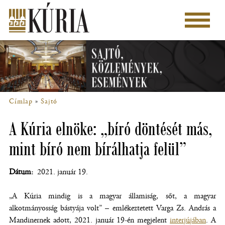
Ugrás
a
Főmenü
tartalomra
Címlap
Sajtó
Morzsa
A Kúria elnöke: „bíró döntését más,
mint bíró nem bírálhatja felül”
Dátum
2021. január 19.
„A Kúria mindig is a magyar államiság, sőt, a magyar
alkotmányosság bástyája volt” – emlékeztetett Varga Zs. András a
Mandinernek adott, 2021. január 19-én megjelent
interjújában
(új
. A