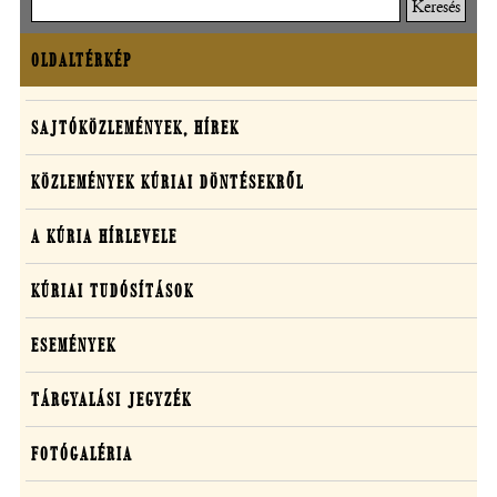
Keresés
OLDALTÉRKÉP
Oldaltérkép
Sajtó,
SAJTÓKÖZLEMÉNYEK, HÍREK
közlemények,
KÖZLEMÉNYEK KÚRIAI DÖNTÉSEKRŐL
média
A KÚRIA HÍRLEVELE
KÚRIAI TUDÓSÍTÁSOK
ESEMÉNYEK
TÁRGYALÁSI JEGYZÉK
FOTÓGALÉRIA