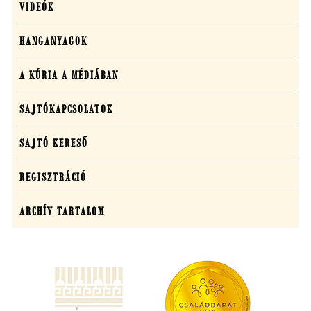
VIDEÓK
HANGANYAGOK
A KÚRIA A MÉDIÁBAN
SAJTÓKAPCSOLATOK
SAJTÓ KERESŐ
REGISZTRÁCIÓ
ARCHÍV TARTALOM
(új
ablakban
nyílik
meg)