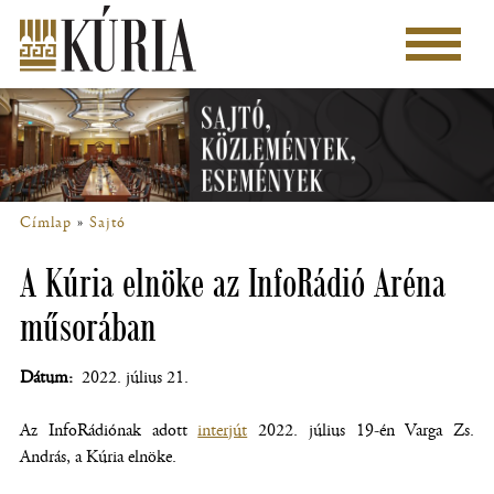
Ugrás
a
Főmenü
tartalomra
Címlap
Sajtó
Morzsa
A Kúria elnöke az InfoRádió Aréna
műsorában
Dátum
2022. július 21.
Az InfoRádiónak adott
interjút
(új
2022. július 19-én Varga Zs.
András, a Kúria elnöke.
ablakban
nyílik