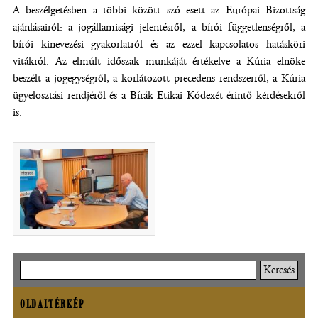
A beszélgetésben a többi között szó esett az Európai Bizottság
meg)
ajánlásairól: a jogállamisági jelentésről, a bírói függetlenségről, a
bírói kinevezési gyakorlatról és az ezzel kapcsolatos hatásköri
vitákról. Az elmúlt időszak munkáját értékelve a Kúria elnöke
beszélt a jogegységről, a korlátozott precedens rendszerről, a Kúria
ügyelosztási rendjéről és a Bírák Etikai Kódexét érintő kérdésekről
is.
(új ablakban nyílik meg)
Keresés
OLDALTÉRKÉP