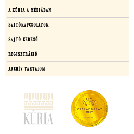
A KÚRIA A MÉDIÁBAN
SAJTÓKAPCSOLATOK
SAJTÓ KERESŐ
REGISZTRÁCIÓ
ARCHÍV TARTALOM
(új
ablakban
nyílik
meg)