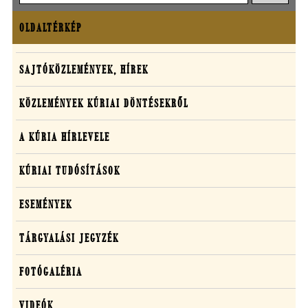
OLDALTÉRKÉP
Oldaltérkép
Sajtó,
SAJTÓKÖZLEMÉNYEK, HÍREK
közlemények,
KÖZLEMÉNYEK KÚRIAI DÖNTÉSEKRŐL
média
A KÚRIA HÍRLEVELE
KÚRIAI TUDÓSÍTÁSOK
ESEMÉNYEK
TÁRGYALÁSI JEGYZÉK
FOTÓGALÉRIA
VIDEÓK