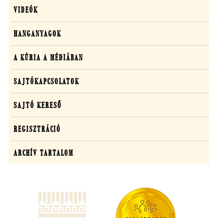
VIDEÓK
HANGANYAGOK
A KÚRIA A MÉDIÁBAN
SAJTÓKAPCSOLATOK
SAJTÓ KERESŐ
REGISZTRÁCIÓ
ARCHÍV TARTALOM
(új
ablakban
nyílik