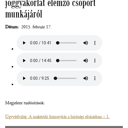
joggyakorlat elemző csoport
munkájáról
Dátum
2015. február 17.
Megjelent tudósítások:
Ügyvédvilág: A szakértői bizonyítás a bírósági eljárásban – 1.
(új
ablakban