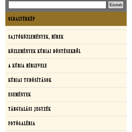
nyílik
Keresés
meg)
OLDALTÉRKÉP
Oldaltérkép
Sajtó,
SAJTÓKÖZLEMÉNYEK, HÍREK
közlemények,
KÖZLEMÉNYEK KÚRIAI DÖNTÉSEKRŐL
média
A KÚRIA HÍRLEVELE
KÚRIAI TUDÓSÍTÁSOK
ESEMÉNYEK
TÁRGYALÁSI JEGYZÉK
FOTÓGALÉRIA