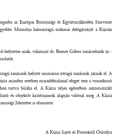
fogadta az Európai Biztonsági és Együttműködési Szervezet
lési Missziója háromtagú szakmai delegációját a Kúrián
tő-helyettes urak, valamint dr. Remes Gábor tanácselnök úr -
orlatát.
tagú tanácsok helyett immáron öttagú tanácsok járnak el. A
Kúria minden esetben maradéktalanul eleget tesz a vonatkozó
etben tartva bírálja el. A Kúria teljes egészében automatizált
látható és objektív kritériumok alapján valósul meg. A Kúria
misági Jelentése is elismerte.
A Kúria Sajtó és Protokoll Osztálya