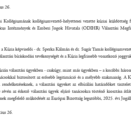
us 26.
i Kollégiumának kollégiumvezető-helyettesei vezette kúriai küldöttség 
s Intézmények és Emberi Jogok Hivatala (ODIHR) Választási Megfigye
 a Kúria képviselői - dr. Sperka Kálmán és dr. Sugár Tamás kollégiumveze
lasztási bíráskodási tevékenységét és a Kúria legfrissebb vonatkozó joggyak
rián választási ügyekben - csakúgy, mint más ügyekben – a korábbi három
ácsokkal biztosított az erősebb legitimáció és a mélyebb szakmaiság. A 
gi rendelkezéseknek, a választási ügyeket az elbírálási határidőket tisztel
e révén az érkező választási ügyek eljáró tanácsokra történő kiosztása át
ének megfelelő működését az Európai Bizottság legutóbbi, 2025. évi Jogálla
ius 26.