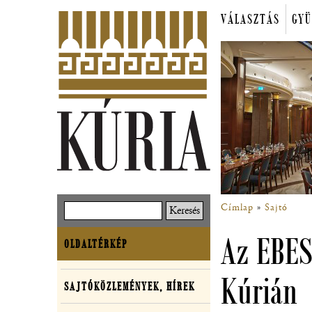
Ugrás
VÁLASZTÁS
GYÜ
a
Főmenü
tartalomra
Címlap
Sajtó
Keresés
Morzsa
Az EBES
OLDALTÉRKÉP
Oldaltérkép
Kúrián
SAJTÓKÖZLEMÉNYEK, HÍREK
Sajtó,