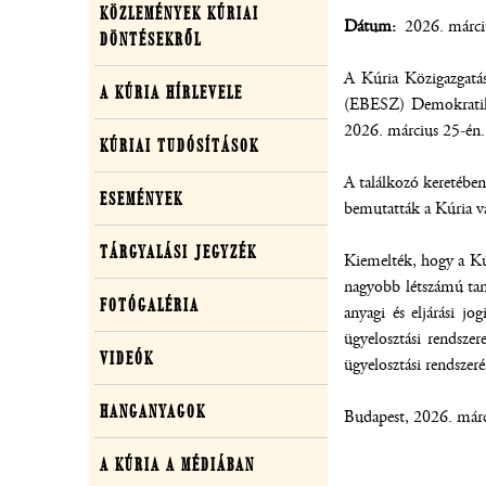
KÖZLEMÉNYEK KÚRIAI
közlemények,
Dátum
2026. márci
DÖNTÉSEKRŐL
média
A Kúria Közigazgatás
A KÚRIA HÍRLEVELE
(EBESZ) Demokratiku
2026. március 25-én.
KÚRIAI TUDÓSÍTÁSOK
A találkozó keretében
ESEMÉNYEK
bemutatták a Kúria vá
TÁRGYALÁSI JEGYZÉK
Kiemelték, hogy a Kú
nagyobb létszámú tan
FOTÓGALÉRIA
anyagi és eljárási jo
ügyelosztási rendszer
VIDEÓK
ügyelosztási rendszer
HANGANYAGOK
Budapest, 2026. márc
A KÚRIA A MÉDIÁBAN