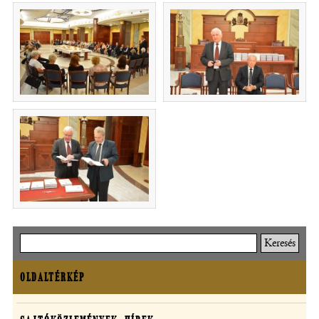
(új ablakban nyílik meg)
(új ablakban nyílik m
(új ablakban nyílik meg)
Keresés
OLDALTÉRKÉP
Oldaltérkép