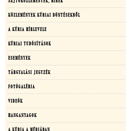
Sajtó,
SAJTÓKÖZLEMÉNYEK, HÍREK
közlemények,
KÖZLEMÉNYEK KÚRIAI DÖNTÉSEKRŐL
média
A KÚRIA HÍRLEVELE
KÚRIAI TUDÓSÍTÁSOK
ESEMÉNYEK
TÁRGYALÁSI JEGYZÉK
FOTÓGALÉRIA
VIDEÓK
HANGANYAGOK
A KÚRIA A MÉDIÁBAN