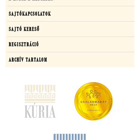
SAJTÓKAPCSOLATOK
SAJTÓ KERESŐ
REGISZTRÁCIÓ
ARCHÍV TARTALOM
(új
ablakban
nyílik
meg)