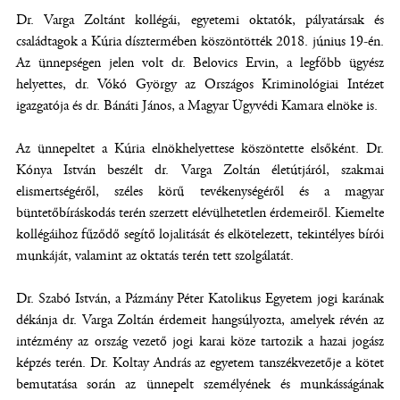
Dr. Varga Zoltánt kollégái, egyetemi oktatók, pályatársak és
családtagok a Kúria dísztermében köszöntötték 2018. június 19-én.
Az ünnepségen jelen volt dr. Belovics Ervin, a legfőbb ügyész
helyettes, dr. Vókó György az Országos Kriminológiai Intézet
igazgatója és dr. Bánáti János, a Magyar Ügyvédi Kamara elnöke is.
Az ünnepeltet a Kúria elnökhelyettese köszöntette elsőként. Dr.
Kónya István beszélt dr. Varga Zoltán életútjáról, szakmai
elismertségéről, széles körű tevékenységéről és a magyar
büntetőbíráskodás terén szerzett elévülhetetlen érdemeiről. Kiemelte
kollégáihoz fűződő segítő lojalitását és elkötelezett, tekintélyes bírói
munkáját, valamint az oktatás terén tett szolgálatát.
Dr. Szabó István, a Pázmány Péter Katolikus Egyetem jogi karának
dékánja dr. Varga Zoltán érdemeit hangsúlyozta, amelyek révén az
intézmény az ország vezető jogi karai köze tartozik a hazai jogász
képzés terén. Dr. Koltay András az egyetem tanszékvezetője a kötet
bemutatása során az ünnepelt személyének és munkásságának