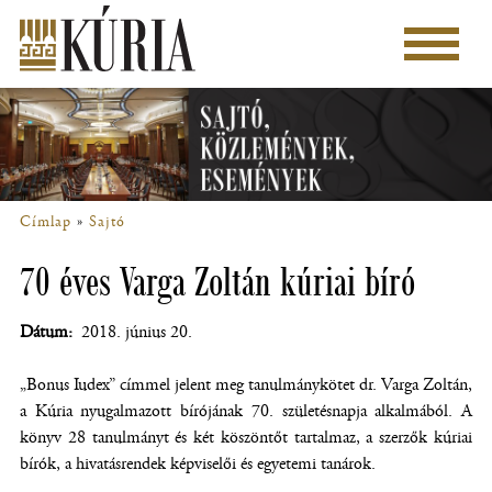
Ugrás
a
Főmenü
tartalomra
Címlap
Sajtó
Morzsa
70 éves Varga Zoltán kúriai bíró
Dátum
2018. június 20.
„Bonus Iudex” címmel jelent meg tanulmánykötet dr. Varga Zoltán,
a Kúria nyugalmazott bírójának 70. születésnapja alkalmából. A
könyv 28 tanulmányt és két köszöntőt tartalmaz, a szerzők kúriai
bírók, a hivatásrendek képviselői és egyetemi tanárok.