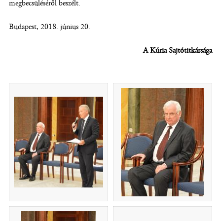
megbecsüléséről beszélt.
Budapest, 2018. június 20.
A Kúria Sajtótitkársága
(új ablakban nyílik meg)
(új ablakban nyílik meg)
(új ablakban nyílik meg)