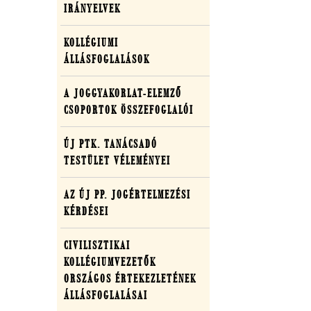
IRÁNYELVEK
szakmai
anyagai
KOLLÉGIUMI
ÁLLÁSFOGLALÁSOK
A JOGGYAKORLAT-ELEMZŐ
CSOPORTOK ÖSSZEFOGLALÓI
ÚJ PTK. TANÁCSADÓ
TESTÜLET VÉLEMÉNYEI
AZ ÚJ PP. JOGÉRTELMEZÉSI
KÉRDÉSEI
CIVILISZTIKAI
KOLLÉGIUMVEZETŐK
ORSZÁGOS ÉRTEKEZLETÉNEK
ÁLLÁSFOGLALÁSAI