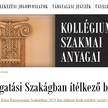
LEKEZÉSI JOGORVOSLATOK
TÁRGYALÁSI JEGYZÉK
ÜGYEL
talom
gatási Szakágban ítélkező 
Kúria Közigazgatási Szakágában 2019-ben ítélkező bírák tollából (archív 