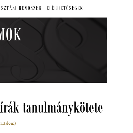
OSZTÁSI RENDSZER
ELÉRHETŐSÉGEK
bírák tanulmánykötete
tartalom)
(fájl,
új