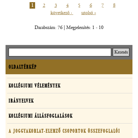
ablakban
Jelenlegi
1
Oldal
2
Oldal
3
Oldal
4
Oldal
5
Oldal
6
Oldal
7
Oldal
8
Követk
nyílik
oldal
következő ›
Utolsó
utolsó »
oldal
Oldalszámozás
meg)
oldal
Darabszám: 76 | Megjelenítés: 1 - 10
Keresés
OLDALTÉRKÉP
Oldaltérkép
Kollégiumok
KOLLÉGIUMI VÉLEMÉNYEK
szakmai
IRÁNYELVEK
anyagai
KOLLÉGIUMI ÁLLÁSFOGLALÁSOK
A JOGGYAKORLAT-ELEMZŐ CSOPORTOK ÖSSZEFOGLALÓI