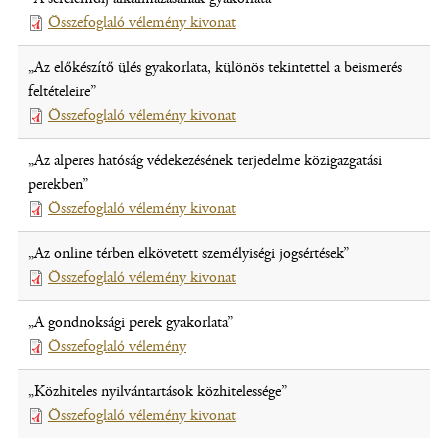
ablakban
Összefoglaló vélemény kivonat
(fájl,
nyílik
új
meg)
„Az előkészítő ülés gyakorlata, különös tekintettel a beismerés
ablakban
feltételeire”
nyílik
Összefoglaló vélemény kivonat
(fájl,
meg)
új
„Az alperes hatóság védekezésének terjedelme közigazgatási
ablakban
perekben”
nyílik
Összefoglaló vélemény kivonat
(fájl,
meg)
új
„Az online térben elkövetett személyiségi jogsértések”
ablakban
Összefoglaló vélemény kivonat
(fájl,
nyílik
új
meg)
„A gondnoksági perek gyakorlata”
ablakban
Összefoglaló vélemény
(fájl,
nyílik
új
meg)
„Közhiteles nyilvántartások közhitelessége”
ablakban
Összefoglaló vélemény kivonat
(fájl,
nyílik
új
meg)