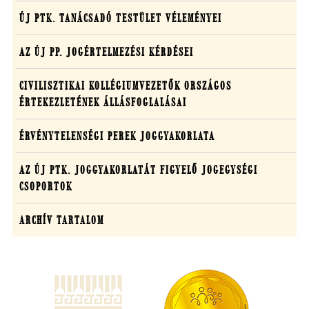
ÚJ PTK. TANÁCSADÓ TESTÜLET VÉLEMÉNYEI
AZ ÚJ PP. JOGÉRTELMEZÉSI KÉRDÉSEI
CIVILISZTIKAI KOLLÉGIUMVEZETŐK ORSZÁGOS
ÉRTEKEZLETÉNEK ÁLLÁSFOGLALÁSAI
ÉRVÉNYTELENSÉGI PEREK JOGGYAKORLATA
AZ ÚJ PTK. JOGGYAKORLATÁT FIGYELŐ JOGEGYSÉGI
CSOPORTOK
ARCHÍV TARTALOM
(új
ablakban
nyílik