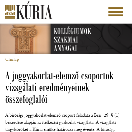
Ugrás
a
Főmenü
tartalomra
Címlap
Morzsa
A joggyakorlat-elemző csoportok
vizsgálati eredményeinek
összefoglalói
A bírósági joggyakorlat-elemző csoport feladata a Bszi. 29. § (1)
bekezdése alapján az ítélkezési gyakorlat vizsgálata. A vizsgálati
tárgyköröket a Kúria elnöke határozza meg évente. A bírósági