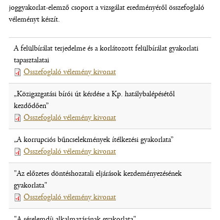
joggyakorlat-elemző csoport a vizsgálat eredményéről összefoglaló
véleményt készít.
A felülbírálat terjedelme és a korlátozott felülbírálat gyakorlati
tapasztalatai
Összefoglaló vélemény kivonat
(fájl,
új
„Közigazgatási bírói út kérdése a Kp. hatálybalépésétől
ablakban
kezdődően”
nyílik
Összefoglaló vélemény kivonat
(fájl,
meg)
új
„A korrupciós bűncselekmények ítélkezési gyakorlata”
ablakban
Összefoglaló vélemény kivonat
(fájl,
nyílik
új
meg)
"Az előzetes döntéshozatali eljárások kezdeményezésének
ablakban
gyakorlata"
nyílik
Összefoglaló vélemény kivonat
(fájl,
meg)
új
"A sérelemdíj alkalmazásának gyakorlata"