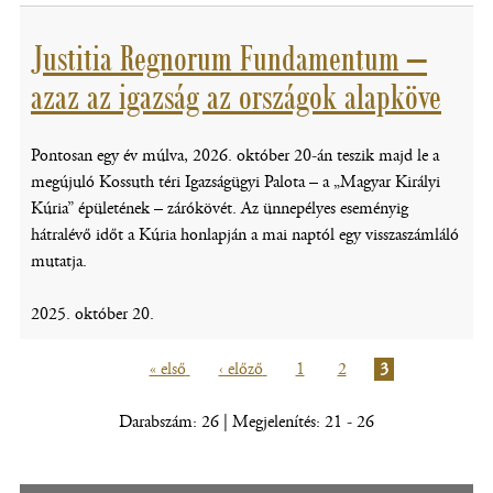
Justitia Regnorum Fundamentum –
azaz az igazság az országok alapköve
Pontosan egy év múlva, 2026. október 20-án teszik majd le a
megújuló Kossuth téri Igazságügyi Palota – a „Magyar Királyi
Kúria” épületének – zárókövét. Az ünnepélyes eseményig
hátralévő időt a Kúria honlapján a mai naptól egy visszaszámláló
mutatja.
2025. október 20.
Első
« első
Előző
‹ előző
Oldal
1
Oldal
2
Jelenlegi
3
oldal
oldal
oldal
Oldalszámozás
Darabszám: 26 | Megjelenítés: 21 - 26