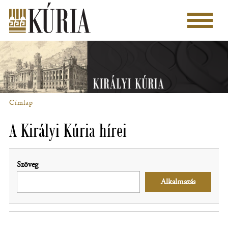
Ugrás
a
Főmenü
tartalomra
Címlap
Morzsa
A Királyi Kúria hírei
Szöveg