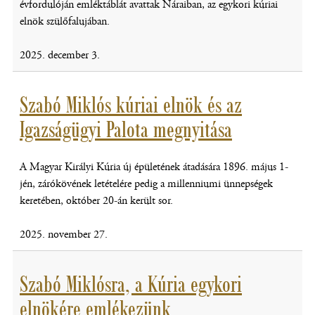
évfordulóján emléktáblát avattak Náraiban, az egykori kúriai
elnök szülőfalujában.
2025. december 3.
Szabó Miklós kúriai elnök és az
Igazságügyi Palota megnyitása
A Magyar Királyi Kúria új épületének átadására 1896. május 1-
jén, zárókövének letételére pedig a millenniumi ünnepségek
keretében, október 20-án került sor.
2025. november 27.
Szabó Miklósra, a Kúria egykori
elnökére emlékezünk