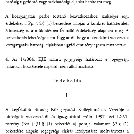
hatóság ügydöntő vagy szakhatósági eljárása határozza meg.
A közigazgatási perbe történő beavatkozáshoz szükséges jogi
érdekeket a Pp. 54.§ (1) bekezdése alapján a konkrét hatásterületi
érintettség és a működésben fennálló érdekeltség alapozza meg. A
beavatkozás lehetősége nem függ attól, hogy a társadalmi szervezet a
közigazgatási hatósági eljárásban ügyfélként ténylegesen részt vett-e.
4. Az 1/2004. KJE számú jogegységi határozat e jogegységi
határozat közzététele napjától nem alkalmazható.
I n d o k o l á s
I.
A Legfelsőbb Bíróság Közigazgatási Kollégiumának Vezetője a
bíróságok szervezetéről és igazgatásáról szóló 1997. évi LXVI.
törvény (Bszi.) 31.§ (1) bekezdés a) pontja, valamint 32.§ (1)
bekezdése alapján jogegységi eljárás lefolytatását indítványozta a