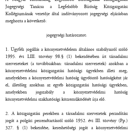
Jogegységi Tanácsa a Legfelsőbb Bíróság Közigazgatási
Kollégiumának vezetője által indítványozott jogegységi eljárásban
meghozta a következő:
jogegységi határozatot:
1. Ügyféli jogállás a környezetvédelem általános szabályairól szóló
1995. évi LIII. törvény 98.§ (1) bekezdésében írt társadalmi
szervezeteket (a továbbiakban: társadalmi szervezetek) azokban a
környezetvédelmi közigazgatási hatósági ügyekben illeti meg,
amelyekben a környezetvédelmi hatóság ügydöntő hatóságként jár
el, illetőleg azokban az egyéb közigazgatási hatósági ügyekben,
amelyekben jogszabály a környezetvédelmi hatóság
környezetvédelmi szakhatósági közreműködését írja elő.
2. A közigazgatási perekben a társadalmi szervezetek perindítási
jogát a polgári perrendtartásról szóló 1952. évi III. törvény (Pp.)
327. § (1) bekezdése, kereshetőségi jogát a környezetvédelmi