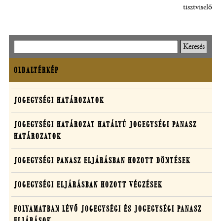
tisztviselő
Keresés
OLDALTÉRKÉP
Oldaltérkép
Joggyakorlat
JOGEGYSÉGI HATÁROZATOK
egységesítő
JOGEGYSÉGI HATÁROZAT HATÁLYÚ JOGEGYSÉGI PANASZ
tevékenység
HATÁROZATOK
JOGEGYSÉGI PANASZ ELJÁRÁSBAN HOZOTT DÖNTÉSEK
JOGEGYSÉGI ELJÁRÁSBAN HOZOTT VÉGZÉSEK
FOLYAMATBAN LÉVŐ JOGEGYSÉGI ÉS JOGEGYSÉGI PANASZ
ELJÁRÁSOK