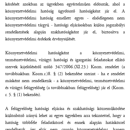
kérdését azokban az ügyekben egyértelműen eldöntik, ahol a
környezetvédelmi hatóság ügydöntő hatóságként jár el. A
környezetvédelmi hatóság emellett egyes - elsődlegesen nem
környezetvédelmi tárgyú - hatósági eljárásokban külön jogszabályi
rendelkezések alapján szakhatóságként jár el, biztosítva a
környezetvédelmi érdekek érvénysülését.
Környezetvédelmi hatóságként a környezetvédelmi,
természetvédelmi, vízügyi hatósági és igazgatási feladatokat ellátó
szervek kijelöléséről szóló 347/2006.(XI.23.) Korm. rendelet (a
továbbiakban: Korm.r.)8. § (2) bekezdése szerint - ha e rendelet
másként nem rendelkezik - a környezetvédelmi, természetvédelmi
és vízügyi felügyelőség (a továbbiakban: felügyelőség) jár el (Korm.
r. 5. § (1) bekezdés).
A felügyelőség hatósági eljárása és szakhatósági közreműködése
különböző irányú lehet az egyes ügyekben arra tekintettel, hogy a
hatóság többféle feladatkörrel és ennek alapján hatáskörrel
rendelkezik, így eljár nem csupán környezetvédelmi, hanem