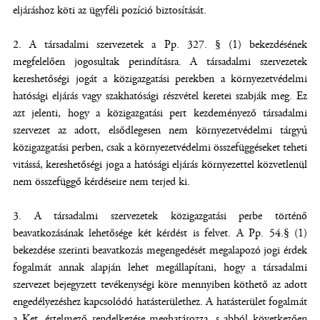
eljáráshoz köti az ügyféli pozíció biztosítását.
2. A társadalmi szervezetek a Pp. 327. § (1) bekezdésének
megfelelően jogosultak perindításra. A társadalmi szervezetek
kereshetőségi jogát a közigazgatási perekben a környezetvédelmi
hatósági eljárás vagy szakhatósági részvétel keretei szabják meg. Ez
azt jelenti, hogy a közigazgatási pert kezdeményező társadalmi
szervezet az adott, elsődlegesen nem környezetvédelmi tárgyú
közigazgatási perben, csak a környezetvédelmi összefüggéseket teheti
vitássá, kereshetőségi joga a hatósági eljárás környezettel közvetlenül
nem összefüggő kérdéseire nem terjed ki.
3. A társadalmi szervezetek közigazgatási perbe történő
beavatkozásának lehetősége két kérdést is felvet. A Pp. 54.§ (1)
bekezdése szerinti beavatkozás megengedését megalapozó jogi érdek
fogalmát annak alapján lehet megállapítani, hogy a társadalmi
szervezet bejegyzett tevékenységi köre mennyiben köthető az adott
engedélyezéshez kapcsolódó hatásterülethez. A hatásterület fogalmát
a Ket. értelmező rendelkezése meghatározza, s abból következően