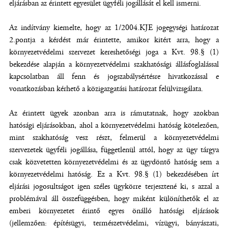
eljárásban az érintett egyesület ügyféli jogállását el kell ismerni.
Az indítvány kiemelte, hogy az 1/2004.KJE jogegységi határozat
2.pontja a kérdést már érintette, amikor kitért arra, hogy a
környezetvédelmi szervezet kereshetőségi joga a Kvt. 98.§ (1)
bekezdése alapján a környezetvédelmi szakhatósági állásfoglalással
kapcsolatban áll fenn és jogszabálysértésre hivatkozással e
vonatkozásban kérhető a közigazgatási határozat felülvizsgálata.
Az érintett ügyek azonban arra is rámutatnak, hogy azokban
hatósági eljárásokban, ahol a környezetvédelmi hatóság kötelezően,
mint szakhatóság vesz részt, felmerül a környezetvédelmi
szervezetek ügyféli jogállása, függetlenül attól, hogy az ügy tárgya
csak közvetetten környezetvédelmi és az ügydöntő hatóság sem a
környezetvédelmi hatóság. Ez a Kvt. 98.§ (1) bekezdésében írt
eljárási jogosultságot igen széles ügykörre terjesztené ki, s azzal a
problémával áll összefüggésben, hogy miként különíthetők el az
emberi környezetet érintő egyes önálló hatósági eljárások
(jellemzően: építésügyi, természetvédelmi, vízügyi, bányászati,