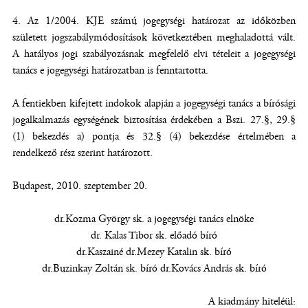
4. Az 1/2004. KJE számú jogegységi határozat az időközben
született jogszabálymódosítások következtében meghaladottá vált.
A hatályos jogi szabályozásnak megfelelő elvi tételeit a jogegységi
tanács e jogegységi határozatban is fenntartotta.
A fentiekben kifejtett indokok alapján a jogegységi tanács a bírósági
jogalkalmazás egységének biztosítása érdekében a Bszi. 27.§, 29.§
(1) bekezdés a) pontja és 32.§ (4) bekezdése értelmében a
rendelkező rész szerint határozott.
Budapest, 2010. szeptember 20.
dr.Kozma György sk. a jogegységi tanács elnöke
dr. Kalas Tibor sk. előadó bíró
dr.Kaszainé dr.Mezey Katalin sk. bíró
dr.Buzinkay Zoltán sk. bíró dr.Kovács András sk. bíró
A kiadmány hiteléül: