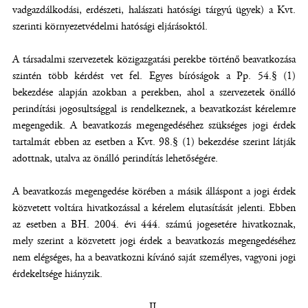
vadgazdálkodási, erdészeti, halászati hatósági tárgyú ügyek) a Kvt.
szerinti környezetvédelmi hatósági eljárásoktól.
A társadalmi szervezetek közigazgatási perekbe történő beavatkozása
szintén több kérdést vet fel. Egyes bíróságok a Pp. 54.§ (1)
bekezdése alapján azokban a perekben, ahol a szervezetek önálló
perindítási jogosultsággal is rendelkeznek, a beavatkozást kérelemre
megengedik. A beavatkozás megengedéséhez szükséges jogi érdek
tartalmát ebben az esetben a Kvt. 98.§ (1) bekezdése szerint látják
adottnak, utalva az önálló perindítás lehetőségére.
A beavatkozás megengedése körében a másik álláspont a jogi érdek
közvetett voltára hivatkozással a kérelem elutasítását jelenti. Ebben
az esetben a BH. 2004. évi 444. számú jogesetére hivatkoznak,
mely szerint a közvetett jogi érdek a beavatkozás megengedéséhez
nem elégséges, ha a beavatkozni kívánó saját személyes, vagyoni jogi
érdekeltsége hiányzik.
II.