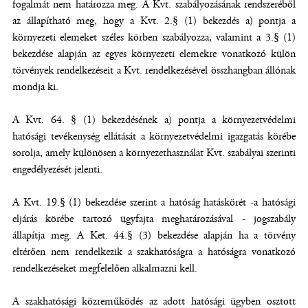
fogalmát nem határozza meg. A Kvt. szabályozásának rendszeréből
az állapítható meg, hogy a Kvt. 2.§ (1) bekezdés a) pontja a
környezeti elemeket széles körben szabályozza, valamint a 3.§ (1)
bekezdése alapján az egyes környezeti elemekre vonatkozó külön
törvények rendelkezéseit a Kvt. rendelkezésével összhangban állónak
mondja ki.
A Kvt. 64. § (1) bekezdésének a) pontja a környezetvédelmi
hatósági tevékenység ellátását a környezetvédelmi igazgatás körébe
sorolja, amely különösen a környezethasználat Kvt. szabályai szerinti
engedélyezését jelenti.
A Kvt. 19.§ (1) bekezdése szerint a hatóság hatáskörét -a hatósági
eljárás körébe tartozó ügyfajta meghatározásával - jogszabály
állapítja meg. A Ket. 44.§ (3) bekezdése alapján ha a törvény
eltérően nem rendelkezik a szakhatóságra a hatóságra vonatkozó
rendelkezéseket megfelelően alkalmazni kell.
A szakhatósági közreműködés az adott hatósági ügyben osztott