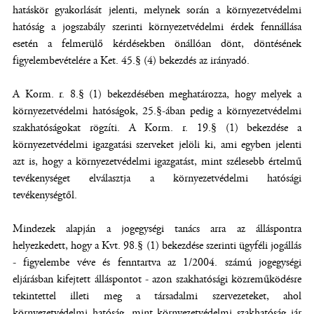
hatáskör gyakorlását jelenti, melynek során a környezetvédelmi
hatóság a jogszabály szerinti környezetvédelmi érdek fennállása
esetén a felmerülő kérdésekben önállóan dönt, döntésének
figyelembevételére a Ket. 45.§ (4) bekezdés az irányadó.
A Korm. r. 8.§ (1) bekezdésében meghatározza, hogy melyek a
környezetvédelmi hatóságok, 25.§-ában pedig a környezetvédelmi
szakhatóságokat rögzíti. A Korm. r. 19.§ (1) bekezdése a
környezetvédelmi igazgatási szerveket jelöli ki, ami egyben jelenti
azt is, hogy a környezetvédelmi igazgatást, mint szélesebb értelmű
tevékenységet elválasztja a környezetvédelmi hatósági
tevékenységtől.
Mindezek alapján a jogegységi tanács arra az álláspontra
helyezkedett, hogy a Kvt. 98.§ (1) bekezdése szerinti ügyféli jogállás
- figyelembe véve és fenntartva az 1/2004. számú jogegységi
eljárásban kifejtett álláspontot - azon szakhatósági közreműködésre
tekintettel illeti meg a társadalmi szervezeteket, ahol
környezetvédelmi hatóság, mint környezetvédelmi szakhatóság jár