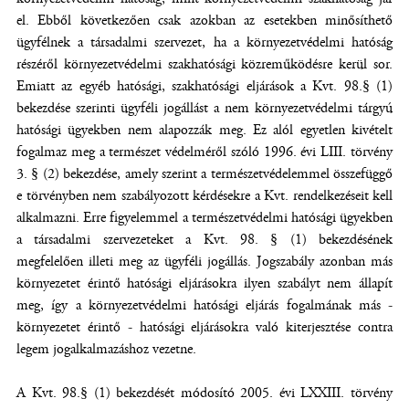
el. Ebből következően csak azokban az esetekben minősíthető
ügyfélnek a társadalmi szervezet, ha a környezetvédelmi hatóság
részéről környezetvédelmi szakhatósági közreműködésre kerül sor.
Emiatt az egyéb hatósági, szakhatósági eljárások a Kvt. 98.§ (1)
bekezdése szerinti ügyféli jogállást a nem környezetvédelmi tárgyú
hatósági ügyekben nem alapozzák meg. Ez alól egyetlen kivételt
fogalmaz meg a természet védelméről szóló 1996. évi LIII. törvény
3. § (2) bekezdése, amely szerint a természetvédelemmel összefüggő
e törvényben nem szabályozott kérdésekre a Kvt. rendelkezéseit kell
alkalmazni. Erre figyelemmel a természetvédelmi hatósági ügyekben
a társadalmi szervezeteket a Kvt. 98. § (1) bekezdésének
megfelelően illeti meg az ügyféli jogállás. Jogszabály azonban más
környezetet érintő hatósági eljárásokra ilyen szabályt nem állapít
meg, így a környezetvédelmi hatósági eljárás fogalmának más -
környezetet érintő - hatósági eljárásokra való kiterjesztése contra
legem jogalkalmazáshoz vezetne.
A Kvt. 98.§ (1) bekezdését módosító 2005. évi LXXIII. törvény