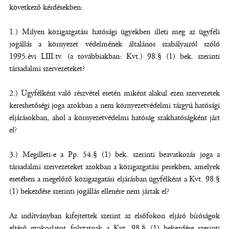
következő kérdésekben:
1.) Milyen közigazgatási hatósági ügyekben illeti meg az ügyféli
jogállás a környezet védelmének általános szabályairól szóló
1995.évi LIII.tv. (a továbbiakban: Kvt.) 98.§ (1) bek. szerinti
társadalmi szervezeteket?
2.) Ügyfélként való részvétel esetén miként alakul ezen szervezetek
kereshetőségi joga azokban a nem környezetvédelmi tárgyú hatósági
eljárásokban, ahol a környezetvédelmi hatóság szakhatóságként járt
el?
3.) Megilleti-e a Pp. 54.§ (1) bek. szerinti beavatkozás joga a
társadalmi szervezeteket azokban a közigazgatási perekben, amelyek
esetében a megelőző közigazgatási eljárásban ügyfélként a Kvt. 98.§
(1) bekezdése szerinti jogállás ellenére nem jártak el?
Az indítványban kifejtettek szerint az elsőfokon eljáró bíróságok
eltérő gyakorlatot folytatnak a Kvt. 98.§ (1) bekezdése szerinti