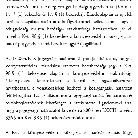
természetvédelmi, illetőleg vízügyi hatósági ügyekben is. (Korm.r.
13. § (1) bekezdés és 17. § (1) bekezdés). Ennek alapján az ügyféli
jogállás vizsgálata során arra is figyelemmel kellett lenni, hogy a
felügyelőség milyen hatósági- szakhatósági hatáskörében jár el,
mivel a Kvt. 98.§ (1) bekezdése a környezetvédelmi közigazgatási
hatósági ügyekben rendelkezik az ügyféli jogállásról.
Az 1/2004/KJE jogegységi határozat 2. pontja kitért arra, hogy a
környezetvédelmi társadalmi szervezet kereshetőségi joga a Kvt.
98.§ (1) bekezdése alapján a környezetvédelmi szakhatósági
állásfoglalással kapcsolatban is fennáll és jogszabálysértésre
hivatkozással e vonatkozásban kérhető a közigazgatási határozat
felülvizsgálata. Ezt az álláspontot a jogegységi tanács fenntartotta és
továbbfejlesztésének lehetőségét is áttekintette, figyelemmel arra,
hogy a jogegységi határozatot követően a 2005. évi LXXIII. törvény
336.§-a a Kvt. 98.§ (1) bekezdését módosította.
A Kvt. a környezetvédelmi közigazgatási hatósági eljárás (ügy)