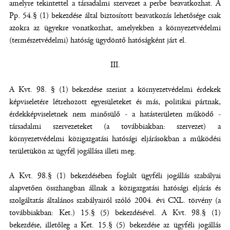
amelyre tekintettel a társadalmi szervezet a perbe beavatkozhat. A
Pp. 54.§ (1) bekezdése által biztosított beavatkozás lehetősége csak
azokra az ügyekre vonatkozhat, amelyekben a környezetvédelmi
(természetvédelmi) hatóság ügydöntő hatóságként járt el.
III.
A Kvt. 98. § (1) bekezdése szerint a környezetvédelmi érdekek
képviseletére létrehozott egyesületeket és más, politikai pártnak,
érdekképviseletnek nem minősülő - a hatásterületen működő -
társadalmi szervezeteket (a továbbiakban: szervezet) a
környezetvédelmi közigazgatási hatósági eljárásokban a működési
területükön az ügyfél jogállása illeti meg.
A Kvt. 98.§ (1) bekezdésében foglalt ügyféli jogállás szabályai
alapvetően összhangban állnak a közigazgatási hatósági eljárás és
szolgáltatás általános szabályairól szóló 2004. évi CXL. törvény (a
továbbiakban: Ket.) 15.§ (5) bekezdésével. A Kvt. 98.§ (1)
bekezdése, illetőleg a Ket. 15.§ (5) bekezdése az ügyféli jogállás