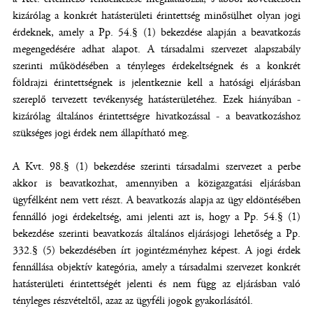
kizárólag a konkrét hatásterületi érintettség minősülhet olyan jogi
érdeknek, amely a Pp. 54.§ (1) bekezdése alapján a beavatkozás
megengedésére adhat alapot. A társadalmi szervezet alapszabály
szerinti működésében a tényleges érdekeltségnek és a konkrét
földrajzi érintettségnek is jelentkeznie kell a hatósági eljárásban
szereplő tervezett tevékenység hatásterületéhez. Ezek hiányában -
kizárólag általános érintettségre hivatkozással - a beavatkozáshoz
szükséges jogi érdek nem állapítható meg.
A Kvt. 98.§ (1) bekezdése szerinti társadalmi szervezet a perbe
akkor is beavatkozhat, amennyiben a közigazgatási eljárásban
ügyfélként nem vett részt. A beavatkozás alapja az ügy eldöntésében
fennálló jogi érdekeltség, ami jelenti azt is, hogy a Pp. 54.§ (1)
bekezdése szerinti beavatkozás általános eljárásjogi lehetőség a Pp.
332.§ (5) bekezdésében írt jogintézményhez képest. A jogi érdek
fennállása objektív kategória, amely a társadalmi szervezet konkrét
hatásterületi érintettségét jelenti és nem függ az eljárásban való
tényleges részvételtől, azaz az ügyféli jogok gyakorlásától.