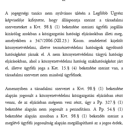
A jogegységi tanács nem nyilvános ülésén a Legfőbb Ügyész
képviselője kifejtette, hogy álláspontja szerint a társadalmi
szervezeteket a Kvt. 98.§ (1) bekezdése szerinti ügyféli jogállás
kizárólag azokban a közigazgatási hatósági eljárásokban illeti meg,
amelyekben a 347/2006.(XII.23.) Korm. rendelettel kijelölt
környezetvédelmi, illetve természetvédelmi hatóságok ügydöntő
hatóságként járnak el. A nem környezetvédelmi tárgyú hatósági
eljárásokban, ahol a környezetvédelmi hatóság szakhatóságként járt
el, illetve ügyféli joga a Ket. 15.§ (4) bekezdése szerint van, a
társadalmi szervezet nem minősül ügyfélnek.
Amennyiben a társadalmi szervezet a Kvt. 98.§ (1) bekezdése
alapján jogosult a környezetvédelmi közigazgatási eljárásban részt
venni, de az eljárásban mégsem vesz részt, úgy a Pp. 327.§ (1)
bekezdése alapján nem jogosult a perindításra. A Pp. 54.§ (1)
bekezdése alapján azonban a Kvt. 98.§ (1) bekezdés szerint a
meglévő ügyféli jogosultság alapján megállapítható az a jogos érdek,