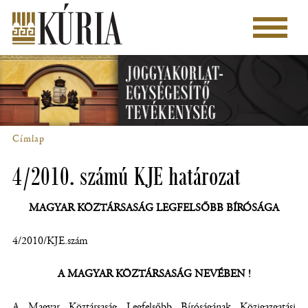
Ugrás
a
Főmenü
tartalomra
Címlap
Morzsa
4/2010. számú KJE határozat
MAGYAR KÖZTÁRSASÁG LEGFELSŐBB BÍRÓSÁGA
4/2010/KJE.szám
A MAGYAR KÖZTÁRSASÁG NEVÉBEN !
A Magyar Köztársaság Legfelsőbb Bíróságának Közigazgatási