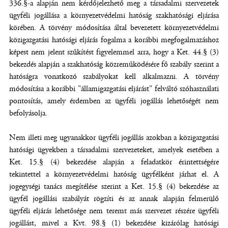
336.§-a alapján nem kérdőjelezhető meg a társadalmi szervezetek
ügyféli jogállása a környezetvédelmi hatóság szakhatósági eljárása
körében. A törvény módosítása által bevezetett környezetvédelmi
közigazgatási hatósági eljárás fogalma a korábbi megfogalmazáshoz
képest nem jelent szűkítést figyelemmel arra, hogy a Ket. 44.§ (3)
bekezdés alapján a szakhatóság közreműködésére fő szabály szerint a
hatóságra vonatkozó szabályokat kell alkalmazni. A törvény
módosítása a korábbi "államigazgatási eljárást" felváltó szóhasználati
pontosítás, amely érdemben az ügyféli jogállás lehetőségét nem
befolyásolja.
Nem illeti meg ugyanakkor ügyféli jogállás azokban a közigazgatási
hatósági ügyekben a társadalmi szervezeteket, amelyek esetében a
Ket. 15.§ (4) bekezdése alapján a feladatkör érintettségére
tekintettel a környezetvédelmi hatóság ügyfélként járhat el. A
jogegységi tanács megítélése szerint a Ket. 15.§ (4) bekezdése az
ügyfél jogállási szabályát rögzíti és az annak alapján felmerülő
ügyféli eljárás lehetősége nem teremt más szervezet részére ügyféli
jogállást, mivel a Kvt. 98.§ (1) bekezdése kizárólag hatósági