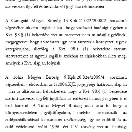
szervezetek ügyféli és beavatkozói jogállása tekintetében.
A Csongrád Megyei Bíróság 14.Kpk.21.022/2008/2. sorszámú
végzésében akként foglalt állást, hogy vadászati hatósági ügyben a
Kvt. 98.§ (1) bekezdése szerinti szervezet nem minősül ügyfélnek,
megjegyezve, hogy a vadászati ügy nem tartozik a környezeti ügyek
kategóriájába, illetőleg a Kvt. 98.§ (1) bekezdése szerinti
szervezeteket az ügyféli jogállás azokban az eljárásokban illeti meg,
amelyek a Kvt. alapján folynak.
A Tolna Megyei Bíróság 9.Kpk.20.824/2009/4. sorszámú
végzésében - elsősorban az 1/2004.KJE jogegységi határozat alapján
- arra az álláspontra helyezkedett, hogy a Kvt. 98.§ (1) bekezdése
szerinti szervezet ügyféli jogállását az erdészeti hatósági ügyben is el
kell ismerni. A Tolna Megyei Bíróság utalt arra is, hogy a
környezetvédelem gyűjtőfogalom, melybe beletartozik az
erdőgazdálkodással kapcsolatos tevékenység, így az erdőről és az
erdő védelméről szóló 1996. évi LIV. törvény szerinti hatósági