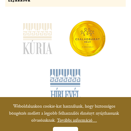
(új
ablakban
nyílik
meg)
Weboldalunkon cookie-kat használunk, hogy biztonságos
böngészés mellett a legjobb felhasználói élményt nyújthassunk
Minden jog fenntartva!
olvasóinknak.
További információ…
Adatkezelési tájékoztatók
|
Tájékoztató a honlap működéséhez szükséges