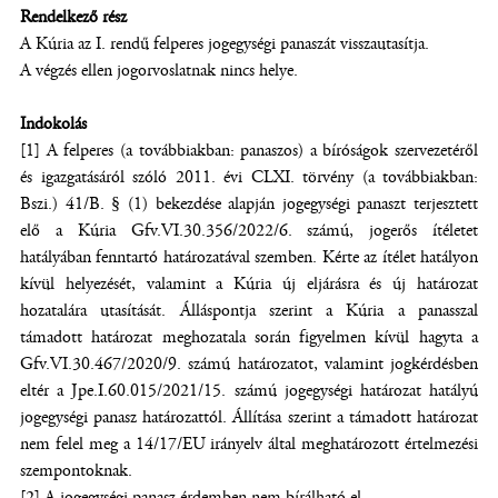
Rendelkező rész
A Kúria az I. rendű felperes jogegységi panaszát visszautasítja.
A végzés ellen jogorvoslatnak nincs helye.
Indokolás
[1] A felperes (a továbbiakban: panaszos) a bíróságok szervezetéről
és igazgatásáról szóló 2011. évi CLXI. törvény (a továbbiakban:
Bszi.) 41/B. § (1) bekezdése alapján jogegységi panaszt terjesztett
elő a Kúria Gfv.VI.30.356/2022/6. számú, jogerős ítéletet
hatályában fenntartó határozatával szemben. Kérte az ítélet hatályon
kívül helyezését, valamint a Kúria új eljárásra és új határozat
hozatalára utasítását. Álláspontja szerint a Kúria a panasszal
támadott határozat meghozatala során figyelmen kívül hagyta a
Gfv.VI.30.467/2020/9. számú határozatot, valamint jogkérdésben
eltér a Jpe.I.60.015/2021/15. számú jogegységi határozat hatályú
jogegységi panasz határozattól. Állítása szerint a támadott határozat
nem felel meg a 14/17/EU irányelv által meghatározott értelmezési
szempontoknak.
[2] A jogegységi panasz érdemben nem bírálható el.