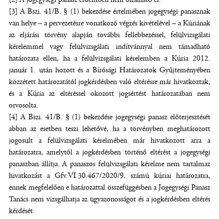
[3] A Bszi. 41/B. § (1) bekezdése értelmében jogegységi panasznak
van helye – a pervezetésre vonatkozó végzés kivételével – a Kúriának
az eljárási törvény alapján további fellebbezéssel, felülvizsgálati
kérelemmel vagy felülvizsgálati indítvánnyal nem támadható
határozata ellen, ha a felülvizsgálati kérelemben a Kúria 2012.
január 1. után hozott és a Bírósági Határozatok Gyűjteményében
közzétett határozatától jogkérdésben való eltérésre már hivatkoztak,
és a Kúria az eltéréssel okozott jogsértést határozatában nem
orvosolta.
[4] A Bszi. 41/B. § (1) bekezdése jogegységi panasz előterjesztését
abban az esetben teszi lehetővé, ha a törvényben meghatározott
jogosult a felülvizsgálati kérelmében már hivatkozott arra a
határozatra, amelytől a jogkérdésben történő eltérést a jogegységi
panaszban állítja. A panaszos felülvizsgálati kérelme nem tartalmaz
hivatkozást a Gfv.VI.30.467/2020/9. számú kúriai határozatra,
ennek megfelelően e határozattal összefüggésben a Jogegységi Panasz
Tanács nem vizsgálhatja az ügyazonosságot és a jogkérdésben eltérés
kérdését.