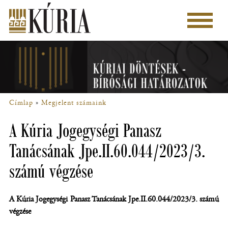
Ugrás
a
Főmenü
tartalomra
Címlap
Megjelent számaink
Morzsa
A Kúria Jogegységi Panasz
Tanácsának Jpe.II.60.044/2023/3.
számú végzése
A Kúria
Jogegységi Panasz Tanácsának
Jpe.II.60.044/2023/3. számú
végzése