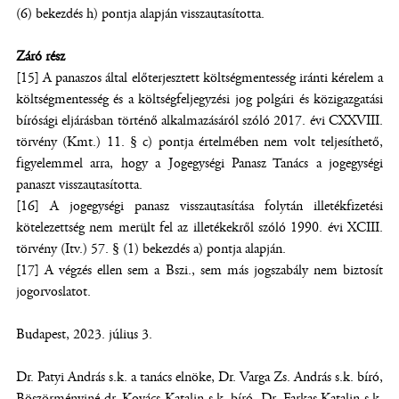
(6) bekezdés h) pontja alapján visszautasította.
Záró rész
[15] A panaszos által előterjesztett költségmentesség iránti kérelem a
költségmentesség és a költségfeljegyzési jog polgári és közigazgatási
bírósági eljárásban történő alkalmazásáról szóló 2017. évi CXXVIII.
törvény (Kmt.) 11. § c) pontja értelmében nem volt teljesíthető,
figyelemmel arra, hogy a Jogegységi Panasz Tanács a jogegységi
panaszt visszautasította.
[16] A jogegységi panasz visszautasítása folytán illetékfizetési
kötelezettség nem merült fel az illetékekről szóló 1990. évi XCIII.
törvény (Itv.) 57. § (1) bekezdés a) pontja alapján.
[17] A végzés ellen sem a Bszi., sem más jogszabály nem biztosít
jogorvoslatot.
Budapest, 2023. július 3.
Dr. Patyi András s.k. a tanács elnöke, Dr. Varga Zs. András s.k. bíró,
Böszörményiné dr. Kovács Katalin s.k. bíró, Dr. Farkas Katalin s.k.