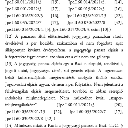
Jpe.I.60.011/2021/3. [19], Jpe.I.60.014/2021/5. [14],
Jpe.I.60.001/2022/3. [17], Jpe.I.60.015/2022/3. [16],
Jpe.II.60.016/2022/3. [16], Jpe.II.60.036/2021/13. [22],
Jpe.I.60.035/2022/7. [17], Jpe.II.60.030/2022/8. [42],
Jpe.II.60.016/2023/4. [5], Jpe.I.60.013/2023/3. szám [10].)
[12] A panaszos által előterjesztett jogegységi panaszban vázolt
érvelésével a per korábbi szakaszában el nem fogadott saját
álláspontját kívánta érvényesíteni, a jogegységi panasz eljárás a
kifejtettekre figyelemmel azonban ezt a célt nem szolgálhatja.
[13] A jogegységi panasz eljárás egy a Bszi.-n alapuló, rendkívüli,
jogerő utáni, jogegységet célzó, sui generis eljárás. A jogrendszer
belső koherenciájának megteremtését szolgáló önálló eszköz.
Jogorvoslati eljárás ugyan, de nem a per folytatása. Nem jelentheti a
felülvizsgálati eljárás megismétlését, továbbá az abban szereplő
indokolás felülmérlegelését. Nem működhet kvázi „szuper-
felülvizsgálatként”. (Jpe.I.60.011/2021/3. [20],
Jpe.II.60.036/2021/13. [22], Jpe.I.60.035/2022/7. [17],
Jpe.II.60.030/2022/8. [42].)
[14] Mindezek miatt a Kúria a jogegységi panaszt a Bszi. 41/C. §