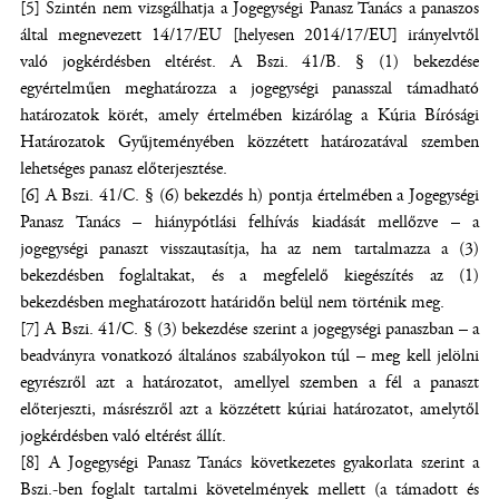
[5] Szintén nem vizsgálhatja a Jogegységi Panasz Tanács a panaszos
által megnevezett 14/17/EU [helyesen 2014/17/EU] irányelvtől
való jogkérdésben eltérést. A Bszi. 41/B. § (1) bekezdése
egyértelműen meghatározza a jogegységi panasszal támadható
határozatok körét, amely értelmében kizárólag a Kúria Bírósági
Határozatok Gyűjteményében közzétett határozatával szemben
lehetséges panasz előterjesztése.
[6] A Bszi. 41/C. § (6) bekezdés h) pontja értelmében a Jogegységi
Panasz Tanács – hiánypótlási felhívás kiadását mellőzve – a
jogegységi panaszt visszautasítja, ha az nem tartalmazza a (3)
bekezdésben foglaltakat, és a megfelelő kiegészítés az (1)
bekezdésben meghatározott határidőn belül nem történik meg.
[7] A Bszi. 41/C. § (3) bekezdése szerint a jogegységi panaszban – a
beadványra vonatkozó általános szabályokon túl – meg kell jelölni
egyrészről azt a határozatot, amellyel szemben a fél a panaszt
előterjeszti, másrészről azt a közzétett kúriai határozatot, amelytől
jogkérdésben való eltérést állít.
[8] A Jogegységi Panasz Tanács következetes gyakorlata szerint a
Bszi.-ben foglalt tartalmi követelmények mellett (a támadott és