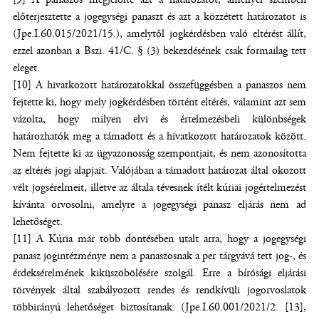
előterjesztette a jogegységi panaszt és azt a közzétett határozatot is
(Jpe.I.60.015/2021/15.), amelytől jogkérdésben való eltérést állít,
ezzel azonban a Bszi. 41/C. § (3) bekezdésének csak formailag tett
eleget.
[10] A hivatkozott határozatokkal összefüggésben a panaszos nem
fejtette ki, hogy mely jogkérdésben történt eltérés, valamint azt sem
vázolta, hogy milyen elvi és értelmezésbeli különbségek
határozhatók meg a támadott és a hivatkozott határozatok között.
Nem fejtette ki az ügyazonosság szempontjait, és nem azonosította
az eltérés jogi alapjait. Valójában a támadott határozat által okozott
vélt jogsérelmeit, illetve az általa tévesnek ítélt kúriai jogértelmezést
kívánta orvosolni, amelyre a jogegységi panasz eljárás nem ad
lehetőséget.
[11] A Kúria már több döntésében utalt arra, hogy a jogegységi
panasz jogintézménye nem a panaszosnak a per tárgyává tett jog-, és
érdeksérelmének kiküszöbölésére szolgál. Erre a bírósági eljárási
törvények által szabályozott rendes és rendkívüli jogorvoslatok
többirányú lehetőséget biztosítanak. (Jpe.I.60.001/2021/2. [13],