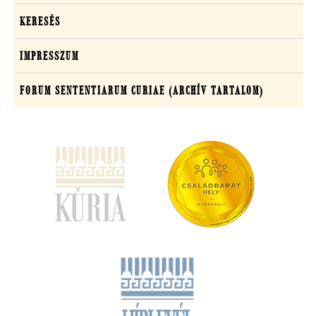
-
KERESÉS
Bírósági
Határozatok
IMPRESSZUM
FORUM SENTENTIARUM CURIAE (ARCHÍV TARTALOM)
(új
ablakban
nyílik
meg)