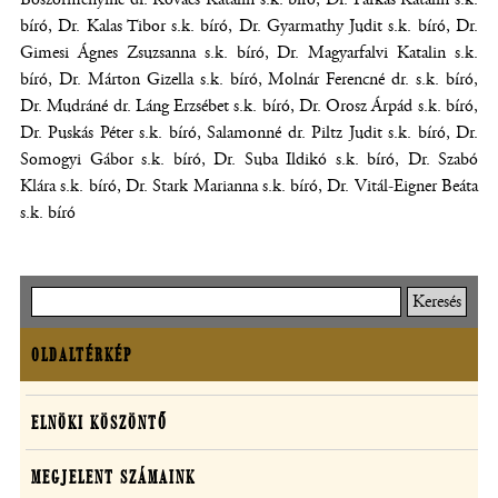
bíró, Dr. Kalas Tibor s.k. bíró, Dr. Gyarmathy Judit s.k. bíró, Dr.
Gimesi Ágnes Zsuzsanna s.k. bíró, Dr. Magyarfalvi Katalin s.k.
bíró, Dr. Márton Gizella s.k. bíró, Molnár Ferencné dr. s.k. bíró,
Dr. Mudráné dr. Láng Erzsébet s.k. bíró, Dr. Orosz Árpád s.k. bíró,
Dr. Puskás Péter s.k. bíró, Salamonné dr. Piltz Judit s.k. bíró, Dr.
Somogyi Gábor s.k. bíró, Dr. Suba Ildikó s.k. bíró, Dr. Szabó
Klára s.k. bíró, Dr. Stark Marianna s.k. bíró, Dr. Vitál-Eigner Beáta
s.k. bíró
Keresés
OLDALTÉRKÉP
Oldaltérkép
Kúriai
ELNÖKI KÖSZÖNTŐ
döntések
MEGJELENT SZÁMAINK