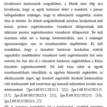
hivatkozott határozatok megjelölése), a félnek nem elég arra
hivatkozni, hogy az egyik határozat eltért a másiktól, a panasz
befogadásához szükséges, hogy az előterjesztő megjelölje, miben
látja az eltérést. Az eltérés megjelölésének azonban konkrétnak kell
lennie, pontos jogértelmezésre vonatkozó álláspontnak kell
ütköznie pontos jogértelmezésre vonatkozó állásponttal. Be kell
mutatnia tehát azt a lényegi háttértényállást, azaz a szükséges
ügyazonosságot, ami az összehasonlítás alapfeltétele. Ki kell
munkálnia, hogy a támadott határozat konkrétan melyik
jogszabályi rendelkezésre vonatkozó mely jogértelmezést hol nem
tartotta be, hol tért el a támadott határozat jogkérdésben a Kúria
közzétett jogértelmezésétől. Fel kell tárni tehát az ügyek
összehasonlítható tényállását, az ügyben felmerült jogkérdést, az
alkalmazandó jogot; egy konkrét jogszabály konkrét határozatban
való értelmezését kell összevetni egy hasonló helyzetben történt más
értelmezéssel. (Jpe.I.60.011/2021/3. [22], Jpe.I.60.014/2021/5.
[17], Jpe.II.60.002/2022/3. [11], Jpe.II.60.032/2022/5. [10],
Jpe.I.60.013/2023/3. [7])
[9] A panaszos megjelölte azt a határozatot, amellyel szemben