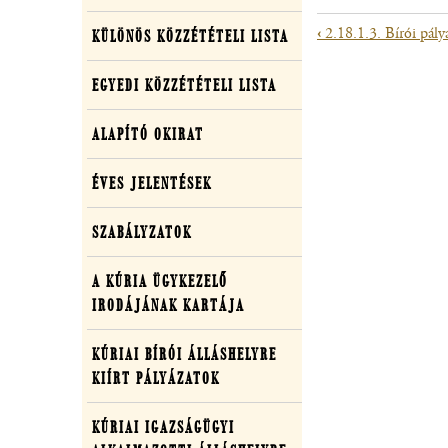
adatok
‹
2.18.1.3. Bírói pály
KÜLÖNÖS KÖZZÉTÉTELI LISTA
Könyv
EGYEDI KÖZZÉTÉTELI LISTA
kereszthiv
ALAPÍTÓ OKIRAT
ehhez:
ÉVES JELENTÉSEK
2.18.1.4.
SZABÁLYZATOK
Választási
ügyek
A KÚRIA ÜGYKEZELŐ
IRODÁJÁNAK KARTÁJA
(ÚJ ABLAKBAN NYÍLIK MEG)
KÚRIAI BÍRÓI ÁLLÁSHELYRE
KIÍRT PÁLYÁZATOK
KÚRIAI IGAZSÁGÜGYI