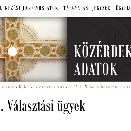
LEKEZÉSI JOGORVOSLATOK
TÁRGYALÁSI JEGYZÉK
ÜGYEL
 adatok
Különös közzétételi lista
2.18.1. Különös közzétételi lista
. Választási ügyek