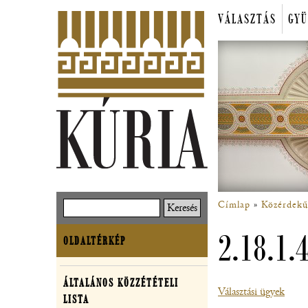
Ugrás
VÁLASZTÁS
GYÜ
a
Főmenü
tartalomra
Címlap
Közérdekű
Keresés
Morzsa
2.18.1.4
OLDALTÉRKÉP
Oldaltérkép
ÁLTALÁNOS KÖZZÉTÉTELI
Közérdekű
Választási ügyek
LISTA