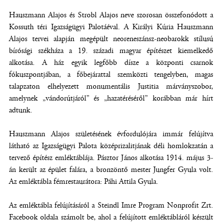
Hauszmann Alajos és Strobl Alajos neve szorosan összefonódott a
Kossuth téri Igazságügyi Palotáéval. A Királyi Kúria Hauszmann
Alajos tervei alapján megépült neoreneszánsz-neobarokk stílusú
bírósági székháza a 19. századi magyar építészet kiemelkedő
alkotása. A ház egyik legfőbb dísze a központi csarnok
fókuszpontjában, a főbejárattal szemközti tengelyben, magas
talapzaton elhelyezett monumentális Justitia márványszobor,
amelynek „vándorútjáról” és „hazatéréséről” korábban már hírt
adtunk.
Hauszmann Alajos születésének évfordulójára immár felújítva
látható az Igazságügyi Palota középrizalitjának déli homlokzatán a
tervező építész emléktáblája. Pásztor János alkotása 1914. május 3-
án került az épület falára, a bronzöntő mester Jungfer Gyula volt.
Az emléktábla fémrestaurátora: Páhi Attila Gyula.
Az emléktábla felújításáról a Steindl Imre Program Nonprofit Zrt.
Facebook oldala számolt be, ahol a felújított emléktábláról készült