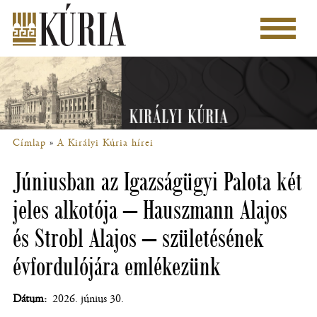
Ugrás
a
Főmenü
tartalomra
Címlap
A Királyi Kúria hírei
Morzsa
Júniusban az Igazságügyi Palota két
jeles alkotója – Hauszmann Alajos
és Strobl Alajos – születésének
évfordulójára emlékezünk
Dátum
2026. június 30.