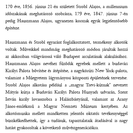
170 éve, 1856. június 21-én született Strobl Alajos, a millennium
időszakának meghatározó szobrásza; 179 éve, 1847. június 7-én
pedig Hauszmann Alajos, ugyanezen korszak egyik legjelentősebb
építésze.
Hauszmann és Strobl egyaránt foglalkoztatott, termékeny alkotók
voltak. Műveikkel mindmáig meghatározó módon járultak hozzá
az akkoriban világvárossá váló Budapest arculatának alakulásához.
Hauszmann Alajos nevéhez fűződik egyebek mellett a budavári
Királyi Palota bővítése és átépítése, a nagykörúti New York-palota,
valamint a Műegyetem lágymányosi központi épületének tervezése.
Strobl Alajos alkotása például a „magyar Trevi-kútnak” nevezett
Mátyás kútja a Budavári Királyi Palota Hunyadi udvarán, Szent
István király lovasszobra a Halászbástyánál, valamint az Arany
János-emlékmű a Magyar Nemzeti Múzeum kertjében. Az
alkotómunka mellett mindketten jelentős oktatói tevékenységgel
büszkélkedhettek, így a tudásuk, tapasztalataik átadásával is nagy
hatást gyakoroltak a következő művészgenerációkra.