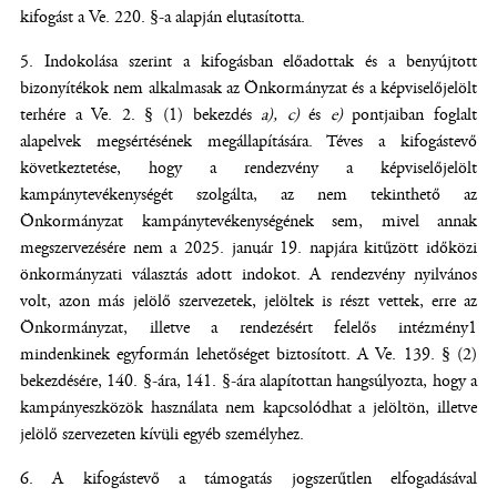
kifogást a Ve. 220. §-a alapján elutasította.
Indokolása szerint a kifogásban előadottak és a benyújtott
bizonyítékok nem alkalmasak az Önkormányzat és a képviselőjelölt
terhére a Ve. 2. § (1) bekezdés
a), c)
és
e)
pontjaiban foglalt
alapelvek megsértésének megállapítására. Téves a kifogástevő
következtetése, hogy a rendezvény a képviselőjelölt
kampánytevékenységét szolgálta, az nem tekinthető az
Önkormányzat kampánytevékenységének sem, mivel annak
megszervezésére nem a 2025. január 19. napjára kitűzött időközi
önkormányzati választás adott indokot. A rendezvény nyilvános
volt, azon más jelölő szervezetek, jelöltek is részt vettek, erre az
Önkormányzat, illetve a rendezésért felelős intézmény1
mindenkinek egyformán lehetőséget biztosított. A Ve. 139. § (2)
bekezdésére, 140. §-ára, 141. §-ára alapítottan hangsúlyozta, hogy a
kampányeszközök használata nem kapcsolódhat a jelöltön, illetve
jelölő szervezeten kívüli egyéb személyhez.
A kifogástevő a támogatás jogszerűtlen elfogadásával