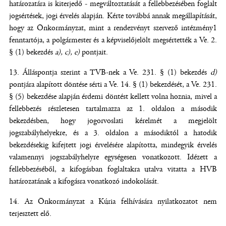
határozatára is kiterjedő - megváltoztatását a fellebbezésében foglalt
jogsértések, jogi érvelés alapján. Kérte továbbá annak megállapítását,
hogy az Önkormányzat, mint a rendezvényt szervező intézmény1
fenntartója, a polgármester és a képviselőjelölt megsértették a Ve. 2.
§ (1) bekezdés
a), c), e)
pontjait.
Álláspontja szerint a TVB-nek a Ve. 231. § (1) bekezdés
d)
pontjára alapított döntése sérti a Ve. 14. § (1) bekezdését, a Ve. 231.
§ (5) bekezdése alapján érdemi döntést kellett volna hoznia, mivel a
fellebbezés részletesen tartalmazza az 1. oldalon a második
bekezdésben, hogy jogorvoslati kérelmét a megjelölt
jogszabályhelyekre, és a 3. oldalon a másodiktól a hatodik
bekezdésekig kifejtett jogi érvelésére alapította, mindegyik érvelés
valamennyi jogszabályhelyre egységesen vonatkozott. Idézett a
fellebbezéséből, a kifogásban foglaltakra utalva vitatta a HVB
határozatának a kifogásra vonatkozó indokolását.
Az Önkormányzat a Kúria felhívására nyilatkozatot nem
terjesztett elő.