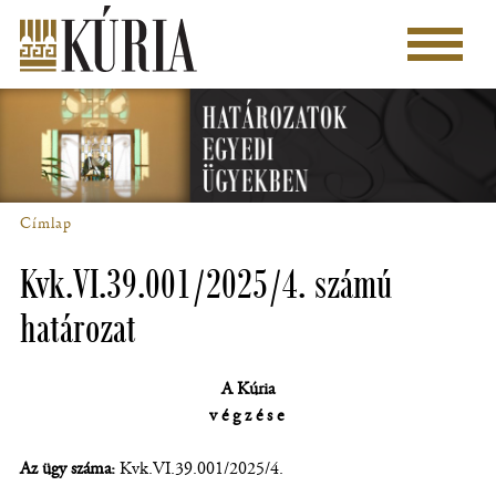
Ugrás
a
Főmenü
tartalomra
Címlap
Morzsa
Kvk.VI.39.001/2025/4. számú
határozat
A Kúria
végzése
Az ügy száma:
Kvk.VI.39.001/2025/4.