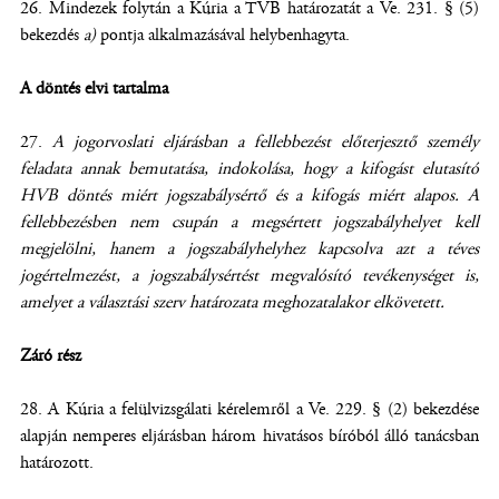
Mindezek folytán a Kúria a TVB határozatát a Ve. 231. § (5)
bekezdés
a)
pontja alkalmazásával helybenhagyta.
A döntés elvi tartalma
A jogorvoslati eljárásban a fellebbezést előterjesztő személy
feladata annak bemutatása, indokolása, hogy a kifogást elutasító
HVB döntés miért jogszabálysértő és a kifogás miért alapos. A
fellebbezésben nem csupán a megsértett jogszabályhelyet kell
megjelölni, hanem a jogszabályhelyhez kapcsolva azt a téves
jogértelmezést, a jogszabálysértést megvalósító tevékenységet is,
amelyet a választási szerv határozata meghozatalakor elkövetett.
Záró rész
A Kúria a felülvizsgálati kérelemről a Ve. 229. § (2) bekezdése
alapján nemperes eljárásban három hivatásos bíróból álló tanácsban
határozott.