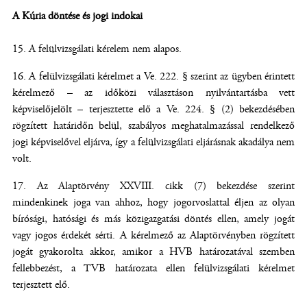
A Kúria döntése és jogi indokai
A felülvizsgálati kérelem nem alapos.
A felülvizsgálati kérelmet a Ve. 222. § szerint az ügyben érintett
kérelmező – az időközi választáson nyilvántartásba vett
képviselőjelölt – terjesztette elő a Ve. 224. § (2) bekezdésében
rögzített határidőn belül, szabályos meghatalmazással rendelkező
jogi képviselővel eljárva, így a felülvizsgálati eljárásnak akadálya nem
volt.
Az Alaptörvény XXVIII. cikk (7) bekezdése szerint
mindenkinek joga van ahhoz, hogy jogorvoslattal éljen az olyan
bírósági, hatósági és más közigazgatási döntés ellen, amely jogát
vagy jogos érdekét sérti. A kérelmező az Alaptörvényben rögzített
jogát gyakorolta akkor, amikor a HVB határozatával szemben
fellebbezést, a TVB határozata ellen felülvizsgálati kérelmet
terjesztett elő.