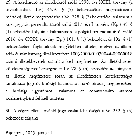
A kérelmező az illetékekről szóló 1990. évi XCIII. törvény (a
továbbiakban: Itv.) 45/A. § (5) bekezdésében meghatározott
mértékű illeték megfizetésére a Ve. 228. § (2) bekezdése, valamint a
közigazgatási perrendtartásról szóló 2017. évi I. törvény (Kp.) 35. §
(1) bekezdése folytán alkalmazandó, a polgári perrendtartásról szóló
2016. évi CXXX. törvény (Pp.) 101. § (1) bekezdése, és 102. § (1)
bekezdésében foglaltaknak megfelelően köteles, melyet az állami
adó- és vámhatóság által közzétett 10032000-01070044-09060018
számú illetékbevételi számlára kell megfizetnie. Az illetékfizetési
kötelezettség esedékességére az Itv. 78. § (4) bekezdése az irányadó,
az illeték megfizetése során az illetékfizetési kötelezettséget
tartalmazó jogerős bírósági határozatot hozó bíróság megnevezését,
a bírósági ügyszámot, valamint az adóazonosító számot
közleményként fel kell tüntetni.
A végzés elleni további jogorvoslat lehetőségét a Ve. 232. § (5)
bekezdése zárja ki.
Budapest, 2025. január 4.