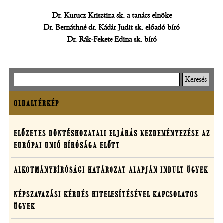
Dr. Kurucz Krisztina sk. a tanács elnöke
Dr. Bernáthné dr. Kádár Judit sk. előadó bíró
Dr. Rák-Fekete Edina sk. bíró
Keresés
OLDALTÉRKÉP
Oldaltérkép
Határozatok
ELŐZETES DÖNTÉSHOZATALI ELJÁRÁS KEZDEMÉNYEZÉSE AZ
EURÓPAI UNIÓ BÍRÓSÁGA ELŐTT
egyedi
ügyekben
ALKOTMÁNYBÍRÓSÁGI HATÁROZAT ALAPJÁN INDULT ÜGYEK
NÉPSZAVAZÁSI KÉRDÉS HITELESÍTÉSÉVEL KAPCSOLATOS
ÜGYEK