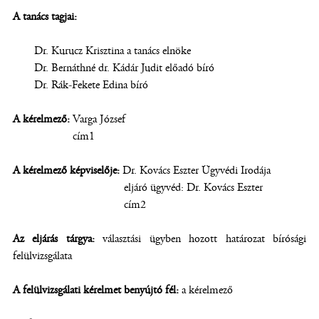
A tanács tagjai:
Dr. Kurucz Krisztina a tanács elnöke
Dr. Bernáthné dr. Kádár Judit előadó bíró
Dr. Rák-Fekete Edina bíró
A kérelmező:
Varga József
cím1
A kérelmező képviselője:
Dr. Kovács Eszter Ügyvédi Irodája
eljáró ügyvéd: Dr. Kovács Eszter
cím2
Az eljárás tárgya:
választási ügyben hozott határozat bírósági
felülvizsgálata
A felülvizsgálati kérelmet benyújtó fél:
a kérelmező