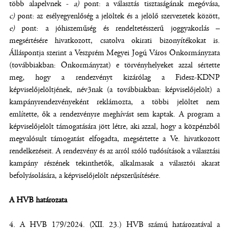
több alapelvnek -
a)
pont:
a választás tisztaságának megóvása,
c)
pont: az esélyegyenlőség a jelöltek és a jelölő szervezetek között,
e)
pont: a jóhiszeműség és rendeltetésszerű joggyakorlás –
megsértésére hivatkozott, csatolva okirati bizonyítékokat is.
Álláspontja szerint a Veszprém Megyei Jogú Város Önkormányzata
(továbbiakban: Önkormányzat) e törvényhelyeket azzal sértette
meg, hogy a rendezvényt kizárólag a Fidesz-KDNP
képviselőjelöltjének, név3nak (a továbbiakban: képviselőjelölt) a
kampányrendezvényeként reklámozta, a többi jelöltet nem
említette, ők a rendezvényre meghívást sem kaptak. A program a
képviselőjelölt támogatására jött létre, aki azzal, hogy a közpénzből
megvalósult támogatást elfogadta, megsértette a Ve. hivatkozott
rendelkezéseit. A rendezvény és az arról szóló tudósítások a választási
kampány részének tekinthetők, alkalmasak a választói akarat
befolyásolására, a képviselőjelölt népszerűsítésére.
A HVB határozata
A HVB 179/2024. (XII. 23.) HVB számú határozatával a