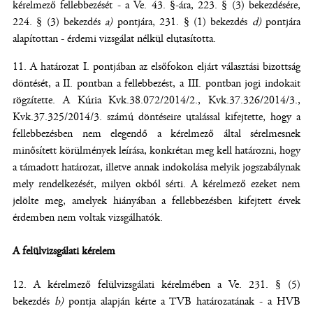
kérelmező fellebbezését - a Ve. 43. §-ára, 223. § (3) bekezdésére,
224. § (3) bekezdés
a)
pontjára, 231. § (1) bekezdés
d)
pontjára
alapítottan - érdemi vizsgálat nélkül elutasította.
A határozat I. pontjában az elsőfokon eljárt választási bizottság
döntését, a II. pontban a fellebbezést, a III. pontban jogi indokait
rögzítette. A Kúria Kvk.38.072/2014/2., Kvk.37.326/2014/3.,
Kvk.37.325/2014/3. számú döntéseire utalással kifejtette, hogy a
fellebbezésben nem elegendő a kérelmező által sérelmesnek
minősített körülmények leírása, konkrétan meg kell határozni, hogy
a támadott határozat, illetve annak indokolása melyik jogszabálynak
mely rendelkezését, milyen okból sérti. A kérelmező ezeket nem
jelölte meg, amelyek hiányában a fellebbezésben kifejtett érvek
érdemben nem voltak vizsgálhatók.
A felülvizsgálati kérelem
A kérelmező felülvizsgálati kérelmében a Ve. 231. § (5)
bekezdés
b)
pontja alapján kérte a TVB határozatának - a HVB