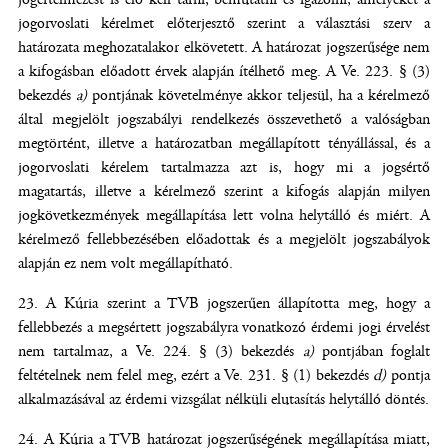
jogorvoslati kérelmet előterjesztő szerint a választási szerv a
határozata meghozatalakor elkövetett. A határozat jogszerűsége nem
a kifogásban előadott érvek alapján ítélhető meg. A Ve. 223. § (3)
bekezdés
a)
pontjának követelménye akkor teljesül, ha a kérelmező
által megjelölt jogszabályi rendelkezés összevethető a valóságban
megtörtént, illetve a határozatban megállapított tényállással, és a
jogorvoslati kérelem tartalmazza azt is, hogy mi a jogsértő
magatartás, illetve a kérelmező szerint a kifogás alapján milyen
jogkövetkezmények megállapítása lett volna helytálló és miért. A
kérelmező fellebbezésében előadottak és a megjelölt jogszabályok
alapján ez nem volt megállapítható.
A Kúria szerint a TVB jogszerűen állapította meg, hogy a
fellebbezés a megsértett jogszabályra vonatkozó érdemi jogi érvelést
nem tartalmaz, a Ve. 224. § (3) bekezdés
a)
pontjában foglalt
feltételnek nem felel meg, ezért a Ve. 231. § (1) bekezdés
d)
pontja
alkalmazásával az érdemi vizsgálat nélküli elutasítás helytálló döntés.
A Kúria a TVB határozat jogszerűségének megállapítása miatt,