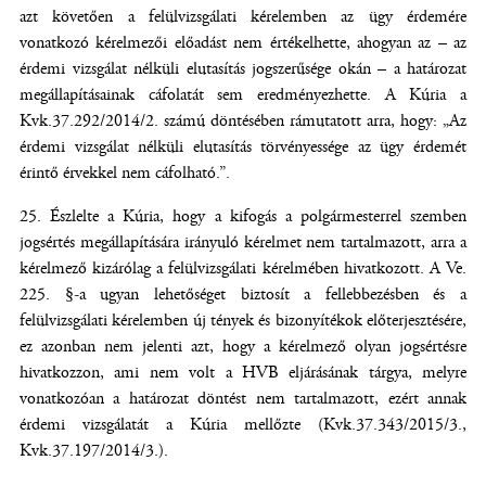
azt követően a felülvizsgálati kérelemben az ügy érdemére
vonatkozó kérelmezői előadást nem értékelhette, ahogyan az – az
érdemi vizsgálat nélküli elutasítás jogszerűsége okán – a határozat
megállapításainak cáfolatát sem eredményezhette. A Kúria a
Kvk.37.292/2014/2. számú döntésében rámutatott arra, hogy: „Az
érdemi vizsgálat nélküli elutasítás törvényessége az ügy érdemét
érintő érvekkel nem cáfolható.”.
Észlelte a Kúria, hogy a kifogás a polgármesterrel szemben
jogsértés megállapítására irányuló kérelmet nem tartalmazott, arra a
kérelmező kizárólag a felülvizsgálati kérelmében hivatkozott. A Ve.
225. §-a ugyan lehetőséget biztosít a fellebbezésben és a
felülvizsgálati kérelemben új tények és bizonyítékok előterjesztésére,
ez azonban nem jelenti azt, hogy a kérelmező olyan jogsértésre
hivatkozzon, ami nem volt a HVB eljárásának tárgya, melyre
vonatkozóan a határozat döntést nem tartalmazott, ezért annak
érdemi vizsgálatát a Kúria mellőzte (Kvk.37.343/2015/3.,
Kvk.37.197/2014/3.).