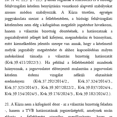
felülvizsgálati kérelem benyújtására vonatkozó alapvető szabályokat
azonos módon szabályozzák. A Kúria töretlen, egységes
joggyakorlata szerint a fellebbezésben, a bírósági felülvizsgálati
kérelemben nem elég a kifogásban megjelölt jogsértésre hivatkozni,
hanem a választási bizottság döntésének, a határozatnak a
jogszabálysértő jellegét kell kifejteni, megindokolni és bizonyítani,
ezért kiemelkedően jelentős szerepe van annak, hogy a kérelmező
melyik jogszabály megsértésére és ahhoz kapcsolódóan milyen
indokolással támadja a választási bizottság határozatát
(Kvk.39.411/2022/3.). Ha például a fellebbezésből mindezek
hiányoznak, a jogorvoslatot előterjesztő mulasztása a jogorvoslati
kérelem érdemi vizsgálat nélküli elutasítását
eredményezi (Kvk.37.292/2014/2., Kvk.37.324/2014/3.,
Kvk.37.325/2014/3., Kvk.39.307/2022/2., Kvk.39.037/2024/4.,
Kvk.39.154/2024/5., Kvk.39.176/2024/3., Kvk.39.182/2024/2.).
A Kúria nem a kifogásról dönt - az a választási bizottság feladata
-, hanem a TVB határozatának jogszerűségéről, amelynek során
először a fellebbezést vizsgálva megállapította, hogy az