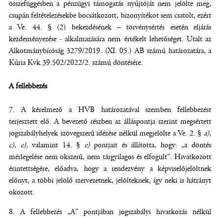
összefüggésben a pénzügyi támogatás nyújtóját nem jelölte meg,
csupán feltételezésekbe bocsátkozott, bizonyítékot sem csatolt, ezért
a Ve. 44. § (2) bekezdésének – törvénysértés esetén eljárás
kezdeményezése - alkalmazására nem értékelt lehetőséget. Utalt az
Alkotmánybíróság 3279/2019. (XI. 05.) AB számú határozatára, a
Kúria Kvk.39.502/2022/2. számú döntésére.
A fellebbezés
A kérelmező a HVB határozatával szemben fellebbezést
terjesztett elő. A bevezető részben az álláspontja szerint megsértett
jogszabályhelyek szövegszerű idézése nélkül megjelölte a Ve. 2. §
a),
c), e),
valamint 14. §
e)
pontjait és állította, hogy: „a döntés
mérlegelése nem okszerű, nem tárgyilagos és elfogult”. Hivatkozott
érintettségére, előadva, hogy a rendezvény a képviselőjelöltnek
előnyt, a többi jelölő szervezetnek, jelölteknek, így neki is hátrányt
okozott.
A fellebbezés „A” pontjában jogszabályi hivatkozás nélkül