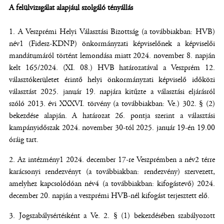
A felülvizsgálat alapjául szolgáló tényállás
A Veszprémi Helyi Választási Bizottság (a továbbiakban: HVB)
név1 (Fidesz-KDNP) önkormányzati képviselőnek a képviselői
mandátumáról történt lemondása miatt 2024. november 8. napján
kelt 165/2024. (XI. 08.) HVB határozatával a Veszprém 12.
választókerületet érintő helyi önkormányzati képviselő időközi
választást 2025. január 19. napjára kitűzte a választási eljárásról
szóló 2013. évi XXXVI. törvény (a továbbiakban: Ve.) 302. § (2)
bekezdése alapján. A határozat 26. pontja szerint a választási
kampányidőszak 2024. november 30-tól 2025. január 19-én 19.00
óráig tart.
Az intézmény1 2024. december 17-re Veszprémben a név2 térre
karácsonyi rendezvényt (a továbbiakban: rendezvény) szervezett,
amelyhez kapcsolódóan név4 (a továbbiakban: kifogástevő) 2024.
december 20. napján a veszprémi HVB-nél kifogást terjesztett elő.
Jogszabálysértésként a Ve. 2. § (1) bekezdésében szabályozott