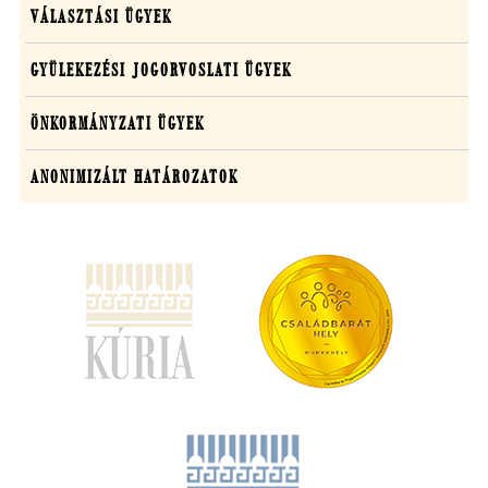
VÁLASZTÁSI ÜGYEK
GYÜLEKEZÉSI JOGORVOSLATI ÜGYEK
ÖNKORMÁNYZATI ÜGYEK
ANONIMIZÁLT HATÁROZATOK
(új
ablakban
nyílik
meg)