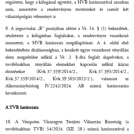
rögzítette, hogy a kifogással egyetért, a HVB határozatával azonban
nem, ismertette a rendezvényen történteket és csatolt két
választópolgári véleményt is.
A jogorvoslat „B” pontjában idézte a Ve. 14. § (1) bekezdését,
részletezte a kifogásban foglaltakat, a rendezvényre vonatkozó
ismereteit, a HVB határozati megállapításait. A 4. oldal első
bekezdésében általánosságban, a konkrét ügyre vonatkozó tényállási
elem megjelölése nélkül a Ve. 2. §-ába foglalt alapelvekre, a
továbbiakban tényállási elemekhez kapcsolás nélkül kúriai
döntésekre (Kvk.37.359/2014/2., Kvk.37.395/2014/2.,
Kvk.37.359/2014/2., Kvk.39.503/2022/2.), valamint az
Alkotmánybíróság IV.2242/2024. AB számú határozatára
hivatkozott.
A TVB határozata
A Veszprém Vármegyei Területi Választási Bizottság (a
továbbiakban: TVB) 54/2024. (XII. 28.) számú határozatával a