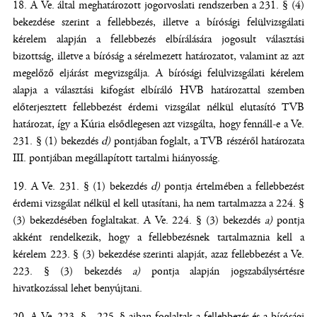
A Ve. által meghatározott jogorvoslati rendszerben a 231. § (4)
bekezdése szerint a fellebbezés, illetve a bírósági felülvizsgálati
kérelem alapján a fellebbezés elbírálására jogosult választási
bizottság, illetve a bíróság a sérelmezett határozatot, valamint az azt
megelőző eljárást megvizsgálja. A bírósági felülvizsgálati kérelem
alapja a választási kifogást elbíráló HVB határozattal szemben
előterjesztett fellebbezést érdemi vizsgálat nélkül elutasító TVB
határozat, így a Kúria elsődlegesen azt vizsgálta, hogy fennáll-e a Ve.
231. § (1) bekezdés
d)
pontjában foglalt, a TVB részéről határozata
III. pontjában megállapított tartalmi hiányosság.
A Ve. 231. § (1) bekezdés
d)
pontja értelmében a fellebbezést
érdemi vizsgálat nélkül el kell utasítani, ha nem tartalmazza a 224. §
(3) bekezdésében foglaltakat. A Ve. 224. § (3) bekezdés
a)
pontja
akként rendelkezik, hogy a fellebbezésnek tartalmaznia kell a
kérelem 223. § (3) bekezdése szerinti alapját, azaz fellebbezést a Ve.
223. § (3) bekezdés
a)
pontja alapján jogszabálysértésre
hivatkozással lehet benyújtani.
A Ve. 223. § - 225. §-aiban foglaltak a fellebbezés és a bírósági