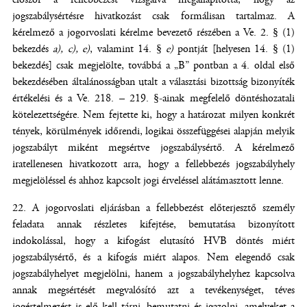
jogszabálysértésre hivatkozást csak formálisan tartalmaz. A
kérelmező a jogorvoslati kérelme bevezető részében a Ve. 2. § (1)
bekezdés
a), c), e)
, valamint 14. §
e)
pontját [helyesen 14. § (1)
bekezdés] csak megjelölte, továbbá a „B” pontban a 4. oldal első
bekezdésében általánosságban utalt a választási bizottság bizonyíték
értékelési és a Ve. 218. – 219. §-ainak megfelelő döntéshozatali
kötelezettségére. Nem fejtette ki, hogy a határozat milyen konkrét
tények, körülmények időrendi, logikai összefüggései alapján melyik
jogszabályt miként megsértve jogszabálysértő. A kérelmező
iratellenesen hivatkozott arra, hogy a fellebbezés jogszabályhely
megjelöléssel és ahhoz kapcsolt jogi érveléssel alátámasztott lenne.
A jogorvoslati eljárásban a fellebbezést előterjesztő személy
feladata annak részletes kifejtése, bemutatása bizonyított
indokolással, hogy a kifogást elutasító HVB döntés miért
jogszabálysértő, és a kifogás miért alapos. Nem elegendő csak
jogszabályhelyet megjelölni, hanem a jogszabályhelyhez kapcsolva
annak megsértését megvalósító azt a tevékenységet, téves
jogértelmezést is elő kell tárni, bemutatni és igazolni, amelyeket a