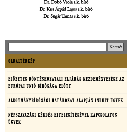
Dr. Dobó Viola s.k. bíró
Dr. Kiss Árpád Lajos s.k. bíró
Dr. Sugár Tamás s.k. bíró
Keresés
OLDALTÉRKÉP
Oldaltérkép
Határozatok
ELŐZETES DÖNTÉSHOZATALI ELJÁRÁS KEZDEMÉNYEZÉSE AZ
EURÓPAI UNIÓ BÍRÓSÁGA ELŐTT
egyedi
ügyekben
ALKOTMÁNYBÍRÓSÁGI HATÁROZAT ALAPJÁN INDULT ÜGYEK
NÉPSZAVAZÁSI KÉRDÉS HITELESÍTÉSÉVEL KAPCSOLATOS
ÜGYEK