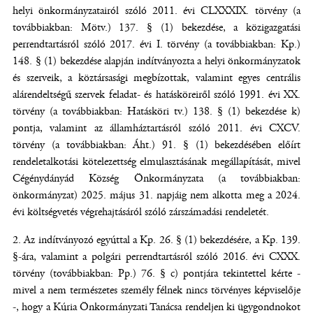
helyi önkormányzatairól szóló 2011. évi CLXXXIX. törvény (a
továbbiakban: Mötv.) 137. § (1) bekezdése, a közigazgatási
perrendtartásról szóló 2017. évi I. törvény (a továbbiakban: Kp.)
148. § (1) bekezdése alapján indítványozta a helyi önkormányzatok
és szerveik, a köztársasági megbízottak, valamint egyes centrális
alárendeltségű szervek feladat- és hatásköreiről szóló 1991. évi XX.
törvény (a továbbiakban: Hatásköri tv.) 138. § (1) bekezdése k)
pontja, valamint az államháztartásról szóló 2011. évi CXCV.
törvény (a továbbiakban: Áht.) 91. § (1) bekezdésében előírt
rendeletalkotási kötelezettség elmulasztásának megállapítását, mivel
Cégénydányád Község Önkormányzata (a továbbiakban:
önkormányzat) 2025. május 31. napjáig nem alkotta meg a 2024.
évi költségvetés végrehajtásáról szóló zárszámadási rendeletét.
Az indítványozó egyúttal a Kp. 26. § (1) bekezdésére, a Kp. 139.
§-ára, valamint a polgári perrendtartásról szóló 2016. évi CXXX.
törvény (továbbiakban: Pp.) 76. § c) pontjára tekintettel kérte -
mivel a nem természetes személy félnek nincs törvényes képviselője
-, hogy a Kúria Önkormányzati Tanácsa rendeljen ki ügygondnokot