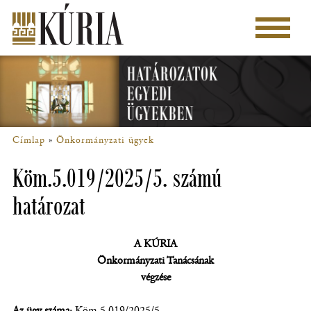
Ugrás
a
Főmenü
tartalomra
Címlap
Önkormányzati ügyek
Morzsa
Köm.5.019/2025/5. számú
határozat
A
KÚRIA
Önkormányzati Tanácsának
végzése
Az ügy száma:
Köm.5.019/2025/5.