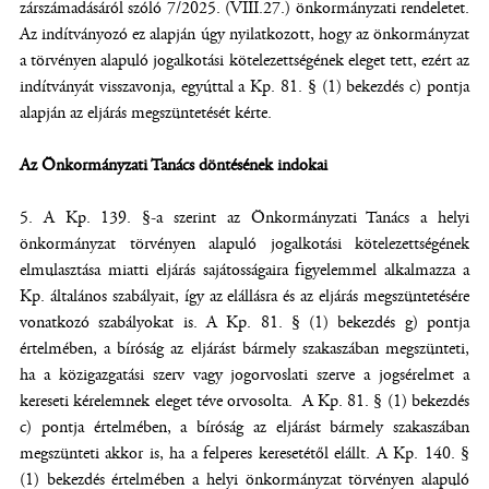
zárszámadásáról szóló 7/2025. (VIII.27.) önkormányzati rendeletet.
Az indítványozó ez alapján úgy nyilatkozott, hogy az önkormányzat
a törvényen alapuló jogalkotási kötelezettségének eleget tett, ezért az
indítványát visszavonja, egyúttal a Kp. 81. § (1) bekezdés c) pontja
alapján az eljárás megszüntetését kérte.
Az Önkormányzati Tanács döntésének indokai
A Kp. 139. §-a szerint az Önkormányzati Tanács a helyi
önkormányzat törvényen alapuló jogalkotási kötelezettségének
elmulasztása miatti eljárás sajátosságaira figyelemmel alkalmazza a
Kp. általános szabályait, így az elállásra és az eljárás megszüntetésére
vonatkozó szabályokat is. A Kp. 81. § (1) bekezdés g) pontja
értelmében, a bíróság az eljárást bármely szakaszában megszünteti,
ha a közigazgatási szerv vagy jogorvoslati szerve a jogsérelmet a
kereseti kérelemnek eleget téve orvosolta. A Kp. 81. § (1) bekezdés
c) pontja értelmében, a bíróság az eljárást bármely szakaszában
megszünteti akkor is, ha a felperes keresetétől elállt. A Kp. 140. §
(1) bekezdés értelmében a helyi önkormányzat törvényen alapuló