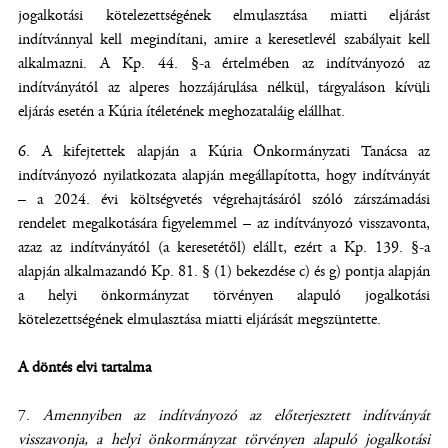
jogalkotási kötelezettségének elmulasztása miatti eljárást
indítvánnyal kell megindítani, amire a keresetlevél szabályait kell
alkalmazni. A Kp. 44. §-a értelmében az indítványozó az
indítványától az alperes hozzájárulása nélkül, tárgyaláson kívüli
eljárás esetén a Kúria ítéletének meghozataláig elállhat.
A kifejtettek alapján a Kúria Önkormányzati Tanácsa az
indítványozó nyilatkozata alapján megállapította, hogy indítványát
– a 2024. évi költségvetés végrehajtásáról szóló zárszámadási
rendelet megalkotására figyelemmel – az indítványozó visszavonta,
azaz az indítványától (a keresetétől) elállt, ezért a Kp. 139. §-a
alapján alkalmazandó Kp. 81. § (1) bekezdése c) és g) pontja alapján
a helyi önkormányzat törvényen alapuló jogalkotási
kötelezettségének elmulasztása miatti eljárását megszüntette.
A döntés elvi tartalma
Amennyiben az indítványozó az előterjesztett indítványát
visszavonja, a helyi önkormányzat törvényen alapuló jogalkotási