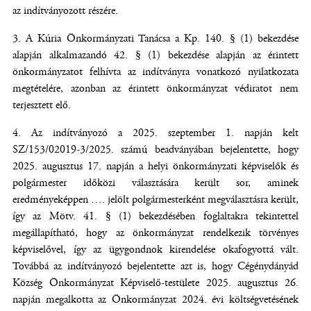
az indítványozott részére.
A Kúria Önkormányzati Tanácsa a Kp. 140. § (1) bekezdése
alapján alkalmazandó 42. § (1) bekezdése alapján az érintett
önkormányzatot felhívta az indítványra vonatkozó nyilatkozata
megtételére, azonban az érintett önkormányzat védiratot nem
terjesztett elő.
Az indítványozó a 2025. szeptember 1. napján kelt
SZ/153/02019-3/2025. számú beadványában bejelentette, hogy
2025. augusztus 17. napján a helyi önkormányzati képviselők és
polgármester időközi választására került sor, aminek
eredményeképpen …. jelölt polgármesterként megválasztásra került,
így az Mötv. 41. § (1) bekezdésében foglaltakra tekintettel
megállapítható, hogy az önkormányzat rendelkezik törvényes
képviselővel, így az ügygondnok kirendelése okafogyottá vált.
Továbbá az indítványozó bejelentette azt is, hogy Cégénydányád
Község Önkormányzat Képviselő-testülete 2025. augusztus 26.
napján megalkotta az Önkormányzat 2024. évi költségvetésének