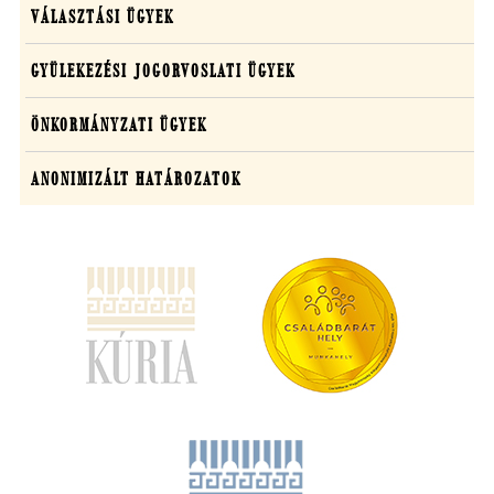
VÁLASZTÁSI ÜGYEK
GYÜLEKEZÉSI JOGORVOSLATI ÜGYEK
ÖNKORMÁNYZATI ÜGYEK
ANONIMIZÁLT HATÁROZATOK
(új
ablakban
nyílik
meg)