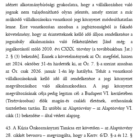
idézett alkotmánybírósági gyakorlatra, hogy a vállalkozáshoz való
jognak nem tulajdonítható olyan jelentés, amely szerint a már
működő vállalkozásokra vonatkozó jogi környezet módosíthatatlan
lenne. Erre vonatkozóan azonban a jogbiztonságból is fakadó
követelmény, hogy az érintetteknek kellő idő álljon rendelkezésre a
jogszabály alkalmazására való felkészüléshez [lásd még: a
jogalkotásról szóló 2010. évi CXXX. törvény (a továbbiakban: Jat.)
2. § (3) bekezdés]. Ennek a követelménynek az Ör. megfelel, hiszen
azt 2024. október 31-én hirdették ki, az Ör. 7. §-a szerint azonban
az Ör. csak 2026. január 1-én lép hatályba. Tehát a vonatkozó
vállalkozásoknak kellő idő áll rendelkezésre a jogi környezet
megváltozásához való alkalmazkodásra. A jogi környezet
megváltozásának célja pedig legitim cél: a Budapest VI. kerületében
(Terézvárosban) élők magán-és családi életének, otthonának
tiszteletben tartása. Ez utóbbi az Alaptörvény – az Alaptörvény VI.
cikk (1) bekezdése – által védett alapjog.
A Kúria Önkormányzati Tanácsa ezt követően – az Alaptörvény
28. cikkét bevonva – megvizsgálta, hogy a Kertv. 6/D. §-a és 12. §