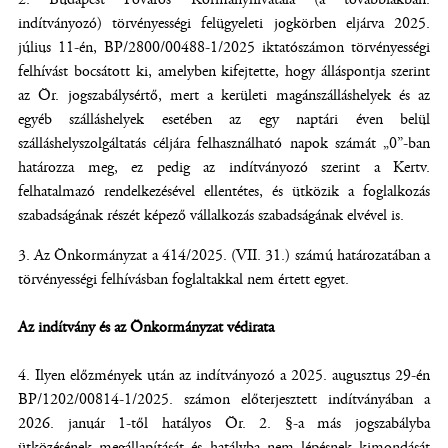
indítványozó) törvényességi felügyeleti jogkörben eljárva 2025.
július 11-én, BP/2800/00488-1/2025 iktatószámon törvényességi
felhívást bocsátott ki, amelyben kifejtette, hogy álláspontja szerint
az Ör. jogszabálysértő, mert a kerületi magánszálláshelyek és az
egyéb szálláshelyek esetében az egy naptári éven belül
szálláshelyszolgáltatás céljára felhasználható napok számát „0”-ban
határozza meg, ez pedig az indítványozó szerint a Kertv.
felhatalmazó rendelkezésével ellentétes, és ütközik a foglalkozás
szabadságának részét képező vállalkozás szabadságának elvével is.
Az Önkormányzat a 414/2025. (VII. 31.) számú határozatában a
törvényességi felhívásban foglaltakkal nem értett egyet.
Az indítvány és az Önkormányzat védirata
Ilyen előzmények után az indítványozó a 2025. augusztus 29-én
BP/1202/00814-1/2025. számon előterjesztett indítványában a
2026. január 1-től hatályos Ör. 2. §-a más jogszabályba
ütközésének megállapítását és hatályba nem lépésnek kimondását