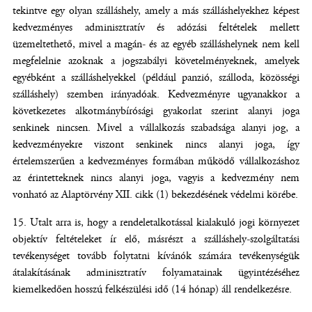
tekintve egy olyan szálláshely, amely a más szálláshelyekhez képest
kedvezményes adminisztratív és adózási feltételek mellett
üzemeltethető, mivel a magán- és az egyéb szálláshelynek nem kell
megfelelnie azoknak a jogszabályi követelményeknek, amelyek
egyébként a szálláshelyekkel (például panzió, szálloda, közösségi
szálláshely) szemben irányadóak. Kedvezményre ugyanakkor a
következetes alkotmánybírósági gyakorlat szerint alanyi joga
senkinek nincsen. Mivel a vállalkozás szabadsága alanyi jog, a
kedvezményekre viszont senkinek nincs alanyi joga, így
értelemszerűen a kedvezményes formában működő vállalkozáshoz
az érintetteknek nincs alanyi joga, vagyis a kedvezmény nem
vonható az Alaptörvény XII. cikk (1) bekezdésének védelmi körébe.
Utalt arra is, hogy a rendeletalkotással kialakuló jogi környezet
objektív feltételeket ír elő, másrészt a szálláshely-szolgáltatási
tevékenységet tovább folytatni kívánók számára tevékenységük
átalakításának adminisztratív folyamatainak ügyintézéséhez
kiemelkedően hosszú felkészülési idő (14 hónap) áll rendelkezésre.