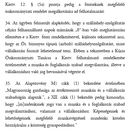
Kertv. 12. § (5a) pontja pedig a fentieknek megfelelő
önkormányzati rendelet megalkotására ad felhatalmazást.
Az ügyben felmerült alapkérdés, hogy a szálláshely-szolgáltatás
céljára felhasználható napok számának „0”-ban való meghatározása
ellentétes-e a Kertv. fenti rendelkezéseivel, különös tekintettel arra,
hogy az Ör. bizonyos típusú (airbnb) szálláshelyszolgáltatást, mint
vállalkozási formát lehetetlenné teszi. Ebben a tekintetben a Kúria
Önkormányzati Tanácsa a Kertv. felhatalmazó rendelkezése
értelmezését a munka-és foglalkozás szabad megválasztása, illetve a
vállalkozáshoz való jog bevonásával végezte el.
Az Alaptörvény M) cikk (1) bekezdése értelmében
„Magyarország gazdasága az értékteremtő munkán és a vállalkozás
szabadságán alapszik.”, a XII. cikk (1) bekezdés pedig kimondja,
hogy „[m]indenkinek joga van a munka és a foglalkozás szabad
megválasztásához, valamint a vállalkozáshoz. Képességeinek és
lehetőségeinek megfelelő munkavégzéssel mindenki köteles
hozzájárulni a közösség gyarapodásához.”