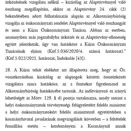
ütközésének vizsgálata nélkül – kizárólag az Alaptörvénnyel való
összhang megállapítása, akkor az Alaptörvény 24. cikk (2)
bekezdésében adott felhatalmazás alapján az Alkotmánybíróság
vizsgálja az önkormányzati rendelet Alaptörvénnyel való összhangját
és nem a Kúria Önkormányzati Tanácsa. Abban az esetben,
amennyiben más jogszabályba ütközés és az Alaptörvény-ellenesség
együtt jelentkezik, úgy van hatásköre a Kúria Önkormányzati
Tanácsának eljárni (Köf.5.036/2020/4. számú határozat).”
(Köf.5.022/2021. határozat, Indokolás [43]).
A Kúria tehát elsőként azt állapította meg, hogy az Ör.
vonatkozásában kizárólag az alapjogok közötti összeütközés
vizsgálatra nincs hatásköre, az a fentiekre figyelemmel az
Alkotmánybíróság hatáskörébe tartozik. Az indítványozó ez irányú
lehetőségét az Mötv. 129. § d) pontja tartalmazza, amely szerint a
helyi önkormányzatok törvényességi felügyeletéért felelős miniszter
a helyi önkormányzatokért felelős miniszterrel egyetértésben a
kormányhivatal javaslatának megvizsgálását követően – a feltételek
fennállása esetén – kezdeményezi a Kormánynál annak