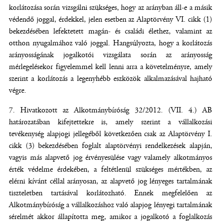
korlátozása során vizsgálni szükséges, hogy az arányban áll-e a másik
védendő joggal, érdekkel, jelen esetben az Alaptörvény VI. cikk (1)
bekezdésében lefektetett magán- és családi élethez, valamint az
otthon nyugalmához való joggal. Hangsúlyozta, hogy a korlátozás
arányosságának jogalkotói vizsgálata során az arányosság
mérlegelésekor figyelemmel kell lenni arra a követelményre, amely
szerint a korlátozás a legenyhébb eszközök alkalmazásával hajható
végre.
Hivatkozott az Alkotmánybíróság 32/2012. (VII. 4.) AB
határozatában kifejtettekre is, amely szerint a vállalkozási
tevékenység alapjogi jellegéből következően csak az Alaptörvény I.
cikk (3) bekezdésében foglalt alaptörvényi rendelkezések alapján,
vagyis más alapvető jog érvényesülése vagy valamely alkotmányos
érték védelme érdekében, a feltétlenül szükséges mértékben, az
elérni kívánt céllal arányosan, az alapvető jog lényeges tartalmának
tiszteletben tartásával korlátozható. Ennek megfelelően az
Alkotmánybíróság a vállalkozáshoz való alapjog lényegi tartalmának
sérelmét akkor állapította meg, amikor a jogalkotó a foglalkozás