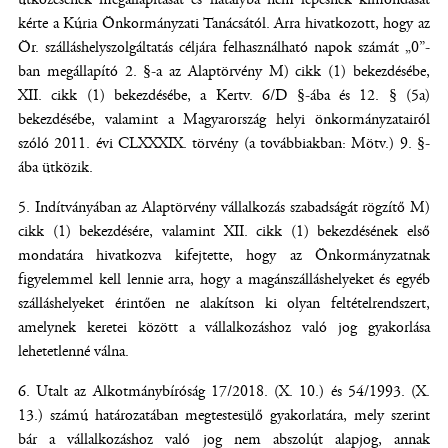
kérte a Kúria Önkormányzati Tanácsától. Arra hivatkozott, hogy az
Ör. szálláshelyszolgáltatás céljára felhasználható napok számát „0”-
ban megállapító 2. §-a az Alaptörvény M) cikk (1) bekezdésébe,
XII. cikk (1) bekezdésébe, a Kertv. 6/D §-ába és 12. § (5a)
bekezdésébe, valamint a Magyarország helyi önkormányzatairól
szóló 2011. évi CLXXXIX. törvény (a továbbiakban: Mötv.) 9. §-
ába ütközik.
Indítványában az Alaptörvény vállalkozás szabadságát rögzítő M)
cikk (1) bekezdésére, valamint XII. cikk (1) bekezdésének első
mondatára hivatkozva kifejtette, hogy az Önkormányzatnak
figyelemmel kell lennie arra, hogy a magánszálláshelyeket és egyéb
szálláshelyeket érintően ne alakítson ki olyan feltételrendszert,
amelynek keretei között a vállalkozáshoz való jog gyakorlása
lehetetlenné válna.
Utalt az Alkotmánybíróság 17/2018. (X. 10.) és 54/1993. (X.
13.) számú határozatában megtestesülő gyakorlatára, mely szerint
bár a vállalkozáshoz való jog nem abszolút alapjog, annak