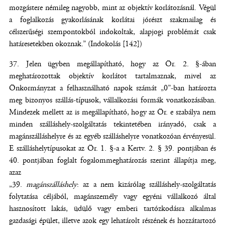
mozgástere némileg nagyobb, mint az objektív korlátozásnál. Végül
a foglalkozás gyakorlásának korlátai jórészt szakmailag és
célszerűségi szempontokból indokoltak, alapjogi problémát csak
határesetekben okoznak.” (Indokolás [142])
Jelen ügyben megállapítható, hogy az Ör. 2. §-ában
meghatározottak objektív korlátot tartalmaznak, mivel az
Önkormányzat a felhasználható napok számát „0”-ban határozta
meg bizonyos szállás-típusok, vállalkozási formák vonatkozásában.
Mindezek mellett az is megállapítható, hogy az Ör. e szabálya nem
minden szálláshely-szolgáltatás tekintetében irányadó, csak a
magánszálláshelyre és az egyéb szálláshelyre vonatkozóan érvényesül.
E szálláshelytípusokat az Ör. 1. §-a a Kertv. 2. § 39. pontjában és
40. pontjában foglalt fogalommeghatározás szerint állapítja meg,
azaz
„39.
magánszálláshely
: az a nem kizárólag szálláshely-szolgáltatás
folytatása céljából, magánszemély vagy egyéni vállalkozó által
hasznosított lakás, üdülő vagy emberi tartózkodásra alkalmas
gazdasági épület, illetve azok egy lehatárolt részének és hozzátartozó