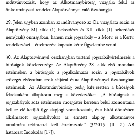
indítványozását, hogy az Alkotmánybíróság vizsgálja felül az
önkormányzati rendelet Alaptörvénnyel való összhangját.
Jelen ügyben azonban az indítványozó az Ör. vizsgálata során az
Alaptörvény M) cikk (1) bekezdését és XII. cikk (1) bekezdését
nem(csak) önmagában, hanem más jogszabály – a Mötv. és a Kertv.
rendelkezései – értelmezése kapcsán kérte figyelembe venni.
Az Alaptörvénnyel összhangban történő jogszabályértelmezés a
bíróságok kötelezettsége. Az Alaptörvény 28. cikk első mondata
értelmében a bíróságok a jogalkalmazás során a jogszabályok
szövegét elsősorban azok céljával és az Alaptörvénnyel összhangban
értelmezik. Az Alkotmánybíróság pedig kifejezetten a bíróságok
feladataként állapította meg a következőket: „A bíróságnak a
jogszabályok adta értelmezési mozgástér keretein belül azonosítania
kell az elé kerülő ügy alapjogi vonatkozásait, és a bírói döntésben
alkalmazott jogszabályokat az érintett alapjog alkotmányos
tartalmára tekintettel kell értelmeznie.” (3/2015. (II. 2.) AB
határozat Indokolás [17]).