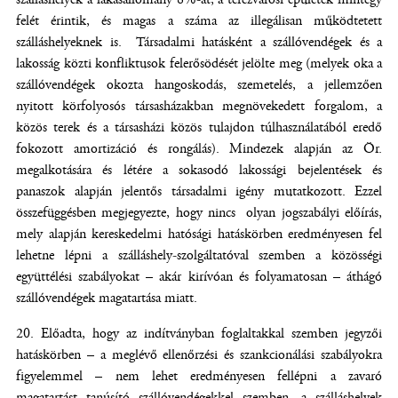
felét érintik, és magas a száma az illegálisan működtetett
szálláshelyeknek is. Társadalmi hatásként a szállóvendégek és a
lakosság közti konfliktusok felerősödését jelölte meg (melyek oka a
szállóvendégek okozta hangoskodás, szemetelés, a jellemzően
nyitott körfolyosós társasházakban megnövekedett forgalom, a
közös terek és a társasházi közös tulajdon túlhasználatából eredő
fokozott amortizáció és rongálás). Mindezek alapján az Ör.
megalkotására és létére a sokasodó lakossági bejelentések és
panaszok alapján jelentős társadalmi igény mutatkozott. Ezzel
összefüggésben megjegyezte, hogy nincs olyan jogszabályi előírás,
mely alapján kereskedelmi hatósági hatáskörben eredményesen fel
lehetne lépni a szálláshely-szolgáltatóval szemben a közösségi
együttélési szabályokat – akár kirívóan és folyamatosan – áthágó
szállóvendégek magatartása miatt.
Előadta, hogy az indítványban foglaltakkal szemben jegyzői
hatáskörben – a meglévő ellenőrzési és szankcionálási szabályokra
figyelemmel – nem lehet eredményesen fellépni a zavaró
magatartást tanúsító szállóvendégekkel szemben, a szálláshelyek