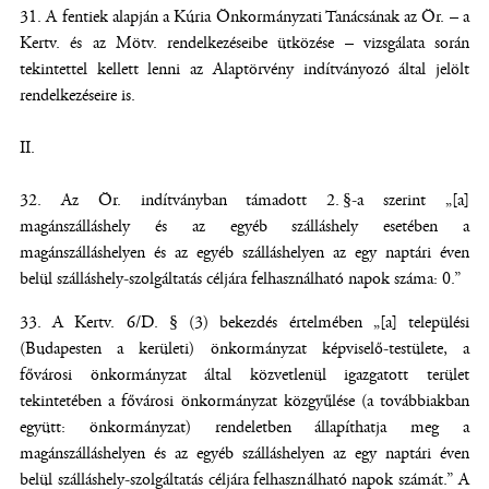
A fentiek alapján a Kúria Önkormányzati Tanácsának az Ör. – a
Kertv. és az Mötv. rendelkezéseibe ütközése – vizsgálata során
tekintettel kellett lenni az Alaptörvény indítványozó által jelölt
rendelkezéseire is.
II.
Az Ör. indítványban támadott 2. §-a szerint „[a]
magánszálláshely és az egyéb szálláshely esetében a
magánszálláshelyen és az egyéb szálláshelyen az egy naptári éven
belül szálláshely-szolgáltatás céljára felhasználható napok száma: 0.”
A Kertv. 6/D. § (3) bekezdés értelmében „[a] települési
(Budapesten a kerületi) önkormányzat képviselő-testülete, a
fővárosi önkormányzat által közvetlenül igazgatott terület
tekintetében a fővárosi önkormányzat közgyűlése (a továbbiakban
együtt: önkormányzat) rendeletben állapíthatja meg a
magánszálláshelyen és az egyéb szálláshelyen az egy naptári éven
belül szálláshely-szolgáltatás céljára felhasználható napok számát.” A