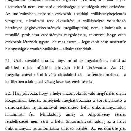
üzemeltetői nem vonhatók felelősségre a vendégeik viselkedéséért.
Az indítványban felsorolt eszközök (például szálláshelybejelentés
vizsgálata, ellenőrzési terv elkészítése, a szálláshelyre vonatkozó
hátrányos jogkövetkezmények megállapítása) nem alkalmasak a
fennálló probléma eredményes megoldására, tekintve, hogy ezen
eszközök léteznek ugyan, de más esetre – leginkább adminisztratív
hiányosságok szankcionálására – alkalmazandóak.
Utalt továbbá arra is, hogy mind az ingatlanárak, mind az
albérleti díjak inflációja kirívóan érinti Terézvárost. Az Ör.
megalkotásával elérni kívánt társadalmi cél – a fentiek mellett – a
kerületben a lakhatási válság kezelése, enyhítése is.
Hangsúlyozta, hogy a helyi viszonyoknak való megfelelés olyan
közpolitikai kérdés, amelynek meghatározására a törvényalkotó a
demokratikus legitimációval rendelkező helyi önkormányzatokat
hatalmazta fel. Mindaddig, amíg az Alaptörvény tételes
rendelkezését nem sérti a helyi önkormányzat, addig az a helyi
önkormányzás autonómiájára tartozó kérdés. Az érdekmérlegelés