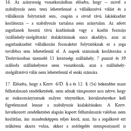
Az arányosság vonatkozásában előadta, hogy – mivel a
szabályozás nem teszi lehetetlenné a vállalkozóvá válást és a
vállalkozás folytatását sem, csupán a rövid távú lakáskiadást
korlátozza – a szabályozás tartalma nem aránytalan. Az adott
ingatlanok hosszú távú kiadásának vagy a kiadás formája
(szálláshely-szolgáltatás) átalakításának sincs akadálya, azaz az
ingatlankiadást vállalkozási formaként folytatóknak ez a joga
továbbra sem lehetetlenül el. A napok számának korlátozása a
Terézvárosban üzemelő 11 közösségi szálláshely, 7 panzió és 39
szálloda szálláshelyeire nem vonatkozik, azaz a szálláshely-
szolgáltatóvá válás nem lehetetlenül el senki számára.
Előadta, hogy a Kertv. 6/D. §-a és 12. § (5a) bekezdése mint
felhatalmazó rendelkezések, nem adnak támpontot arra nézve, hogy
az önkormányzatnak milyen tényezőkre, körülményekre kell
figyelemmel lennie a szabályozás kialakításakor. A Kertv.
hivatkozott rendelkezései alapján kapott felhatalmazás valóban nem
korlátlan, ám mindenképpen teljes körű, azaz, ha a jogalkotó ezt
szűkíteni akarta volna, akkor a mérlegelés szempontjairól is