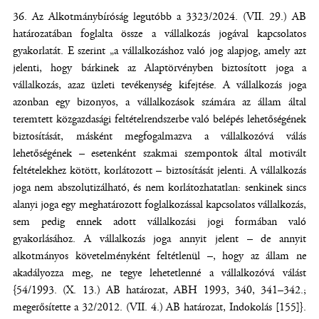
Az Alkotmánybíróság legutóbb a 3323/2024. (VII. 29.) AB
határozatában foglalta össze a vállalkozás jogával kapcsolatos
gyakorlatát. E szerint „a vállalkozáshoz való jog alapjog, amely azt
jelenti, hogy bárkinek az Alaptörvényben biztosított joga a
vállalkozás, azaz üzleti tevékenység kifejtése. A vállalkozás joga
azonban egy bizonyos, a vállalkozások számára az állam által
teremtett közgazdasági feltételrendszerbe való belépés lehetőségének
biztosítását, másként megfogalmazva a vállalkozóvá válás
lehetőségének – esetenként szakmai szempontok által motivált
feltételekhez kötött, korlátozott – biztosítását jelenti. A vállalkozás
joga nem abszolutizálható, és nem korlátozhatatlan: senkinek sincs
alanyi joga egy meghatározott foglalkozással kapcsolatos vállalkozás,
sem pedig ennek adott vállalkozási jogi formában való
gyakorlásához. A vállalkozás joga annyit jelent – de annyit
alkotmányos követelményként feltétlenül –, hogy az állam ne
akadályozza meg, ne tegye lehetetlenné a vállalkozóvá válást
{54/1993. (X. 13.) AB határozat, ABH 1993, 340, 341–342.;
megerősítette a 32/2012. (VII. 4.) AB határozat, Indokolás [155]}.