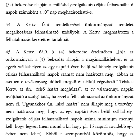
(5a) bekezdése alapján a szálláshelyszolgáltatás céljára felhasználható
napok számaként a „0” nap meghatározható-e.
A Kertv. fenti rendelkezései önkormányzati rendelet
megalkotására felhatalmazó szabályok. A Kertv. meghatározza a
felhatalmazás kereteit és tartalmát.
A Kertv. 6/D. § (4) bekezdése értelmében „[h]a az
önkormányzat a (3) bekezdés alapján a magánszálláshelyen és az
egyéb szálláshelyen az egy naptári éven belül szálláshely-szolgáltatás
céljára felhasználható napok számát nem határozta meg, abban az
esetben e tevékenység időbeli megkötés nélkül végezhető.” Tehát a
Kertv. az ún. „felső határt meghúzza”: az év valamennyi napján
nyújtható a szolgáltatás, ha ezzel a felhatalmazással az önkormányzat
nem él. Ugyanakkor ún. „alsó határt” nem állapít meg a törvény,
nem határozza meg, hogy az egy naptári éven belül szálláshely-
szolgáltatás céljára felhasználható napok száma minimum mennyi
kell, hogy legyen (nem mondja ki, hogy pl. 15 napnál rövidebb egy
évben nem lehet). Ebből a szempontból közömbös, hogy az