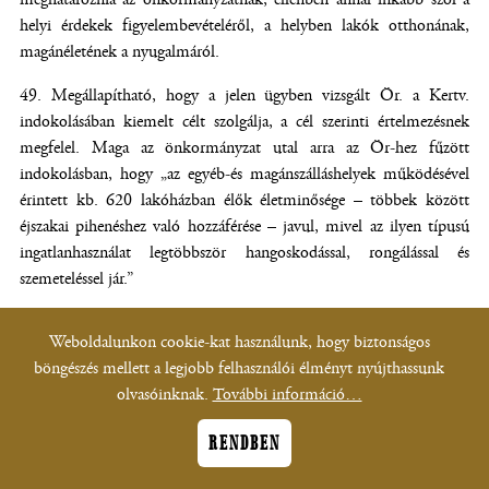
helyi érdekek figyelembevételéről, a helyben lakók otthonának,
magánéletének a nyugalmáról.
Megállapítható, hogy a jelen ügyben vizsgált Ör. a Kertv.
indokolásában kiemelt célt szolgálja, a cél szerinti értelmezésnek
megfelel. Maga az önkormányzat utal arra az Ör-hez fűzött
indokolásban, hogy „az egyéb-és magánszálláshelyek működésével
érintett kb. 620 lakóházban élők életminősége – többek között
éjszakai pihenéshez való hozzáférése – javul, mivel az ilyen típusú
ingatlanhasználat legtöbbször hangoskodással, rongálással és
szemeteléssel jár.”
A Kúria Önkormányzati Tanácsa e körben végül utal arra, hogy
Weboldalunkon cookie-kat használunk, hogy biztonságos
nem teszi törvénysértővé az Ör. 2. §-át az, hogy a Kertv. 6/D. §-
böngészés mellett a legjobb felhasználói élményt nyújthassunk
ához fűzött indokolás csak korlátozásról szól, nem pedig tiltásról.
olvasóinknak.
További információ…
Hangsúlyozandó, hogy a törvényhez tartozó előterjesztői indokolás
nem norma, azt normatív rendelkezésként figyelembe venni nem
RENDBEN
lehet. Az Alaptörvény 28. cikke is csak az egyik értelmezési
szempontként tartalmazza az indokolás figyelembevételét az