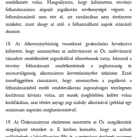
rendelkezett volna. Hangsúlyozta, hogy kifejezetten törvényi
felhatalmazáson alapuló jogalkotási tevékenységet végzett, a
felhatalmazástól nem tért el, azt tartalmában nem értelmezte
másként, mint ahogy az szól: a felhasználható napok számáról
döntött.
Az Alkotmánybíróság vonatkozó gyakorlatára hivatkozva
kifejtette, hogy amennyiben az indítványozó az Ör. indítvánnyal
támadott rendelkezését jogszabállyal ellentétesnek tartja, felmerül a
törvény felhatalmazó rendelkezésének a jogbiztonság és
normavilágosság alkotmányos követelményébe ütközése. Ezzel
összefüggésben rámutatott, hogy amennyiben a jogalkotó a
felhatalmazásból eredő rendeletalkotási jogosultságot ténylegesen
korlátozni kívánta volna, azt ennek megfelelően kellett volna
kodifikálnia, azaz tételes anyagi jogi szabály alkotásával (például egy
minimum napszám meghatározásával).
Az Önkormányzat részletesen ismertette az Ör. megalkotását
megalapozó tényeket is. E körben kiemelte, hogy az airbnb
szálláshelyek a lakásállomány 8%-át, a terézvárosi épületek mintegy