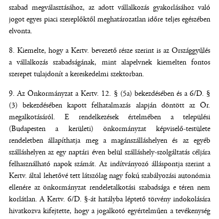
szabad megválasztásához, az adott vállalkozás gyakorlásához való
jogot egyes piaci szereplőktől meghatározatlan időre teljes egészében
elvonta.
Kiemelte, hogy a Kertv. bevezető része szerint is az Országgyűlés
a vállalkozás szabadságának, mint alapelvnek kiemelten fontos
szerepet tulajdonít a kereskedelmi szektorban.
Az Önkormányzat a Kertv. 12. § (5a) bekezdésében és a 6/D. §
(3) bekezdésében kapott felhatalmazás alapján döntött az Ör.
megalkotásáról. E rendelkezések értelmében a települési
(Budapesten a kerületi) önkormányzat képviselő-testülete
rendeletben állapíthatja meg a magánszálláshelyen és az egyéb
szálláshelyen az egy naptári éven belül szálláshely-szolgáltatás céljára
felhasználható napok számát. Az indítványozó álláspontja szerint a
Kertv. által lehetővé tett látszólag nagy fokú szabályozási autonómia
ellenére az önkormányzat rendeletalkotási szabadsága e téren nem
korlátlan. A Kertv. 6/D. §-át hatályba léptető törvény indokolására
hivatkozva kifejtette, hogy a jogalkotó egyértelműen a tevékenység