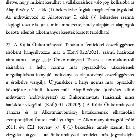
illetve, hogy miként kerülhet a vállalkozáshoz való jog kollízióba az
Alaptörvény VI. cikk (1) bekezdésbe foglalt magánszféra-jogokkal.
Az indítványozó az Alaptörvény I. cikk (3) bekezdése szerinti
alapjogi tesztre is utalt, mint módszerre, amely alapján az alapjogok
közötti ellentét alkotmányos keretek között feloldható.
A Kúria Önkormányzati Tanácsa a fentiekkel összefüggésben
elsőként hangsúlyozza: már a Köf.5.022/2021. számú határozat
rámutatott, hogy „[a]z Önkormányzati Tanács a normakontroll
eljárásban a helyi norma más jogszabályba ütközésének
megállapítására irányuló indítványt az alaptörvényi összefüggéseket
is értékelve vizsgálja. Ugyanakkor a helyi norma más jogszabály
közbejötte nélküli, közvetlenül Alaptörvénybe ütközését állító
indítványt (indítványrészt) az Önkormányzati Tanácsnak nincs
hatásköre vizsgálni. (Köf.5.014/2020/9.) A Kúria Önkormányzati
Tanácsa és az Alkotmánybíróság hatásköreinek elhatárolása
szempontjából fontos szabályt rögzít az Alkotmánybíróságról szóló
2011. évi CLI. törvény 37. § (1) bekezdése, amely szerint, ha a
vizsgálat tárgya – az önkormányzati rendelet más jogszabályba