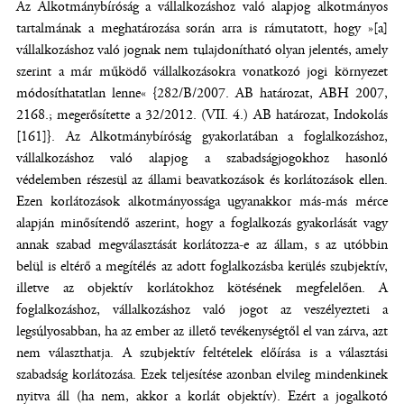
Az Alkotmánybíróság a vállalkozáshoz való alapjog alkotmányos
tartalmának a meghatározása során arra is rámutatott, hogy »[a]
vállalkozáshoz való jognak nem tulajdonítható olyan jelentés, amely
szerint a már működő vállalkozásokra vonatkozó jogi környezet
módosíthatatlan lenne« {282/B/2007. AB határozat, ABH 2007,
2168.; megerősítette a 32/2012. (VII. 4.) AB határozat, Indokolás
[161]}. Az Alkotmánybíróság gyakorlatában a foglalkozáshoz,
vállalkozáshoz való alapjog a szabadságjogokhoz hasonló
védelemben részesül az állami beavatkozások és korlátozások ellen.
Ezen korlátozások alkotmányossága ugyanakkor más-más mérce
alapján minősítendő aszerint, hogy a foglalkozás gyakorlását vagy
annak szabad megválasztását korlátozza-e az állam, s az utóbbin
belül is eltérő a megítélés az adott foglalkozásba kerülés szubjektív,
illetve az objektív korlátokhoz kötésének megfelelően. A
foglalkozáshoz, vállalkozáshoz való jogot az veszélyezteti a
legsúlyosabban, ha az ember az illető tevékenységtől el van zárva, azt
nem választhatja. A szubjektív feltételek előírása is a választási
szabadság korlátozása. Ezek teljesítése azonban elvileg mindenkinek
nyitva áll (ha nem, akkor a korlát objektív). Ezért a jogalkotó