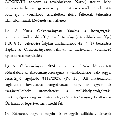
CCXXXVIII. törvény (a továbbiakban: Nsztv.) szerinti helyi
népszavazás, hanem egy – nem reprezentatív – közvélemény kutatás
volt, így a vonatkozó rendeletben előírt feltételek teljesülése
hiányában annak kötőereje sem lehetett.
A Kúria Önkormányzati Tanácsa a közigazgatási
perrendtartásról szóló 2017. évi I. törvény (a továbbiakban: Kp.)
140. § (1) bekezdése folytán alkalmazandó 42. § (1) bekezdése
alapján az Önkormányzatot felhívta az indítványra vonatkozó
nyilatkozata megtételére.
Az Önkormányzat 2024. szeptember 12-én előterjesztett
védiratában az Alkotmánybíróságnak a vállakozáshoz való joggal
összefüggő legújabb, 3118/2025. (IV. 25.) AB határozatban
foglaltakra hivatkozva hangsúlyozta, hogy az egyéb- és
magánszálláshely üzemeltetése a szálláshely-szolgáltatási
tevékenységnek csupán részterülete, ezért a tevékenység betiltása az
Ör. hatályba lépésével nem merül fel.
Kifejtette, hogy a magán- és az egyéb szálláshely lényegét