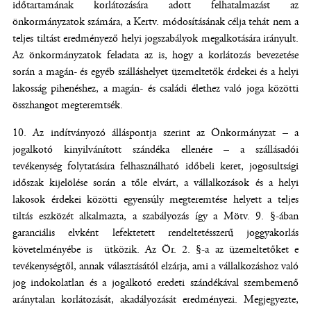
időtartamának korlátozására adott felhatalmazást az
önkormányzatok számára, a Kertv. módosításának célja tehát nem a
teljes tiltást eredményező helyi jogszabályok megalkotására irányult.
Az önkormányzatok feladata az is, hogy a korlátozás bevezetése
során a magán- és egyéb szálláshelyet üzemeltetők érdekei és a helyi
lakosság pihenéshez, a magán- és családi élethez való joga közötti
összhangot megteremtsék.
Az indítványozó álláspontja szerint az Önkormányzat – a
jogalkotó kinyilvánított szándéka ellenére – a szállásadói
tevékenység folytatására felhasználható időbeli keret, jogosultsági
időszak kijelölése során a tőle elvárt, a vállalkozások és a helyi
lakosok érdekei közötti egyensúly megteremtése helyett a teljes
tiltás eszközét alkalmazta, a szabályozás így a Mötv. 9. §-ában
garanciális elvként lefektetett rendeltetésszerű joggyakorlás
követelményébe is ütközik. Az Ör. 2. §-a az üzemeltetőket e
tevékenységtől, annak választásától elzárja, ami a vállalkozáshoz való
jog indokolatlan és a jogalkotó eredeti szándékával szembemenő
aránytalan korlátozását, akadályozását eredményezi. Megjegyezte,