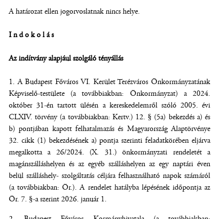
A határozat ellen jogorvoslatnak nincs helye.
Indokolás
Az indítvány alapjául szolgáló tényállás
A Budapest Főváros VI. Kerület Terézváros Önkormányzatának
Képviselő-testülete (a továbbiakban: Önkormányzat) a 2024.
október 31-én tartott ülésén a kereskedelemről szóló 2005. évi
CLXIV. törvény (a továbbiakban: Kertv.) 12. § (5a) bekezdés a) és
b) pontjában kapott felhatalmazás és Magyarország Alaptörvénye
32. cikk (1) bekezdésének a) pontja szerinti feladatkörében eljárva
megalkotta a 26/2024. (X. 31.) önkormányzati rendeletét a
magánszálláshelyen és az egyéb szálláshelyen az egy naptári éven
belül szálláshely- szolgáltatás céljára felhasználható napok számáról
(a továbbiakban: Ör.). A rendelet hatályba lépésének időpontja az
Ör. 7. §-a szerint 2026. január 1.
Budapest Főváros Kormányhivatala (a továbbiakban: