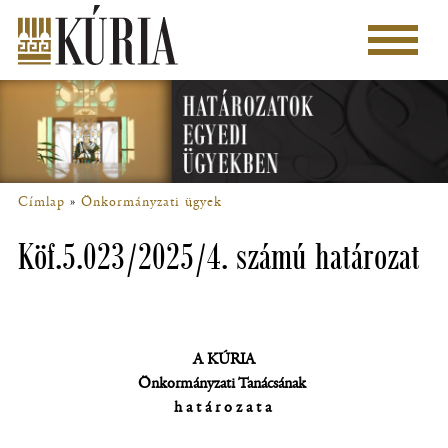
Ugrás
a
Főmenü
tartalomra
Címlap
Önkormányzati ügyek
Morzsa
Köf.5.023/2025/4. számú határozat
A
KÚRIA
Önkormányzati Tanácsának
határozata