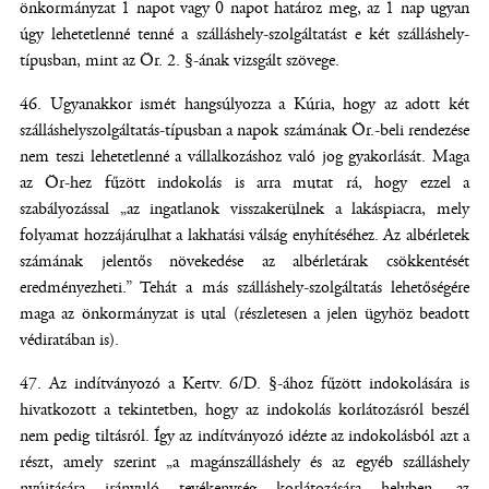
önkormányzat 1 napot vagy 0 napot határoz meg, az 1 nap ugyan
úgy lehetetlenné tenné a szálláshely-szolgáltatást e két szálláshely-
típusban, mint az Ör. 2. §-ának vizsgált szövege.
Ugyanakkor ismét hangsúlyozza a Kúria, hogy az adott két
szálláshelyszolgáltatás-típusban a napok számának Ör.-beli rendezése
nem teszi lehetetlenné a vállalkozáshoz való jog gyakorlását. Maga
az Ör-hez fűzött indokolás is arra mutat rá, hogy ezzel a
szabályozással „az ingatlanok visszakerülnek a lakáspiacra, mely
folyamat hozzájárulhat a lakhatási válság enyhítéséhez. Az albérletek
számának jelentős növekedése az albérletárak csökkentését
eredményezheti.” Tehát a más szálláshely-szolgáltatás lehetőségére
maga az önkormányzat is utal (részletesen a jelen ügyhöz beadott
védiratában is).
Az indítványozó a Kertv. 6/D. §-ához fűzött indokolására is
hivatkozott a tekintetben, hogy az indokolás korlátozásról beszél
nem pedig tiltásról. Így az indítványozó idézte az indokolásból azt a
részt, amely szerint „a magánszálláshely és az egyéb szálláshely
nyújtására irányuló tevékenység korlátozására helyben, az