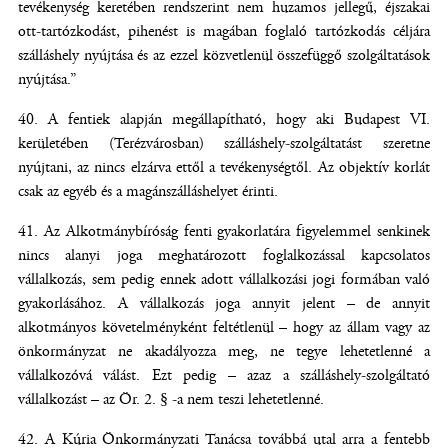
tevékenység keretében rendszerint nem huzamos jellegű, éjszakai
ott-tartózkodást, pihenést is magában foglaló tartózkodás céljára
szálláshely nyújtása és az ezzel közvetlenül összefüggő szolgáltatások
nyújtása.”
A fentiek alapján megállapítható, hogy aki Budapest VI.
kerületében (Terézvárosban) szálláshely-szolgáltatást szeretne
nyújtani, az nincs elzárva ettől a tevékenységtől. Az objektív korlát
csak az egyéb és a magánszálláshelyet érinti.
Az Alkotmánybíróság fenti gyakorlatára figyelemmel senkinek
nincs alanyi joga meghatározott foglalkozással kapcsolatos
vállalkozás, sem pedig ennek adott vállalkozási jogi formában való
gyakorlásához. A vállalkozás joga annyit jelent – de annyit
alkotmányos követelményként feltétlenül – hogy az állam vagy az
önkormányzat ne akadályozza meg, ne tegye lehetetlenné a
vállalkozóvá válást. Ezt pedig – azaz a szálláshely-szolgáltató
vállalkozást – az Ör. 2. § -a nem teszi lehetetlenné.
A Kúria Önkormányzati Tanácsa továbbá utal arra a fentebb