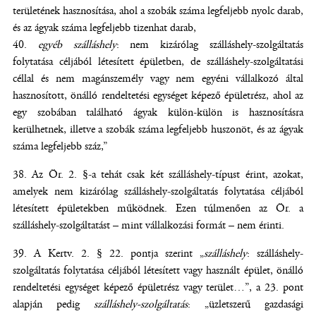
területének hasznosítása, ahol a szobák száma legfeljebb nyolc darab,
és az ágyak száma legfeljebb tizenhat darab,
40.
egyéb szálláshely
: nem kizárólag szálláshely-szolgáltatás
folytatása céljából létesített épületben, de szálláshely-szolgáltatási
céllal és nem magánszemély vagy nem egyéni vállalkozó által
hasznosított, önálló rendeltetési egységet képező épületrész, ahol az
egy szobában található ágyak külön-külön is hasznosításra
kerülhetnek, illetve a szobák száma legfeljebb huszonöt, és az ágyak
száma legfeljebb száz,”
Az Ör. 2. §-a tehát csak két szálláshely-típust érint, azokat,
amelyek nem kizárólag szálláshely-szolgáltatás folytatása céljából
létesített épületekben működnek. Ezen túlmenően az Ör. a
szálláshely-szolgáltatást – mint vállalkozási formát – nem érinti.
A Kertv. 2. § 22. pontja szerint „
szálláshely
: szálláshely-
szolgáltatás folytatása céljából létesített vagy használt épület, önálló
rendeltetési egységet képező épületrész vagy terület…”, a 23. pont
alapján pedig
szálláshely-szolgáltatás
: „üzletszerű gazdasági