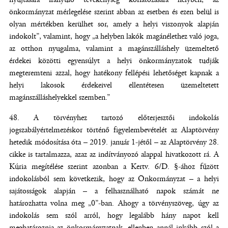
önkormányzat mérlegelése szerint abban az esetben és ezen belül is
olyan mértékben kerülhet sor, amely a helyi viszonyok alapján
indokolt”, valamint, hogy „a helyben lakók magánélethez való joga,
az otthon nyugalma, valamint a magánszálláshely üzemeltető
érdekei közötti egyensúlyt a helyi önkormányzatok tudják
megteremteni azzal, hogy hatékony fellépési lehetőséget kapnak a
helyi lakosok érdekeivel ellentétesen üzemeltetett
magánszálláshelyekkel szemben.”
A törvényhez tartozó előterjesztői indokolás
jogszabályértelmezéskor történő figyelembevételét az Alaptörvény
hetedik módosítása óta – 2019. január 1-jétől – az Alaptörvény 28.
cikke is tartalmazza, azaz az indítványozó alappal hivatkozott rá. A
Kúria megítélése szerint azonban a Kertv. 6/D. §-ához fűzött
indokolásból sem következik, hogy az Önkormányzat – a helyi
sajátosságok alapján – a felhasználható napok számát ne
határozhatta volna meg „0”-ban. Ahogy a törvényszöveg, úgy az
indokolás sem szól arról, hogy legalább hány napot kell
meghatároznia az önkormányzatnak, ellenben annál inkább szól a