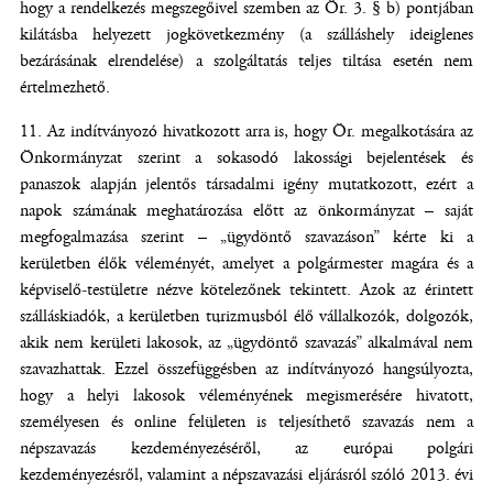
hogy a rendelkezés megszegőivel szemben az Ör. 3. § b) pontjában
kilátásba helyezett jogkövetkezmény (a szálláshely ideiglenes
bezárásának elrendelése) a szolgáltatás teljes tiltása esetén nem
értelmezhető.
Az indítványozó hivatkozott arra is, hogy Ör. megalkotására az
Önkormányzat szerint a sokasodó lakossági bejelentések és
panaszok alapján jelentős társadalmi igény mutatkozott, ezért a
napok számának meghatározása előtt az önkormányzat – saját
megfogalmazása szerint – „ügydöntő szavazáson” kérte ki a
kerületben élők véleményét, amelyet a polgármester magára és a
képviselő-testületre nézve kötelezőnek tekintett. Azok az érintett
szálláskiadók, a kerületben turizmusból élő vállalkozók, dolgozók,
akik nem kerületi lakosok, az „ügydöntő szavazás” alkalmával nem
szavazhattak. Ezzel összefüggésben az indítványozó hangsúlyozta,
hogy a helyi lakosok véleményének megismerésére hivatott,
személyesen és online felületen is teljesíthető szavazás nem a
népszavazás kezdeményezéséről, az európai polgári
kezdeményezésről, valamint a népszavazási eljárásról szóló 2013. évi