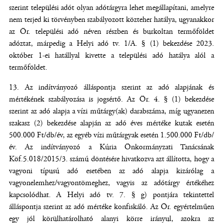
szerint települési adót olyan adótárgyra lehet megállapítani, amelyre
nem terjed ki törvényben szabályozott közteher hatálya, ugyanakkor
az Ör. települési adó néven részben és burkoltan termőföldet
adóztat, márpedig a Helyi adó tv. 1/A. § (1) bekezdése 2023.
október 1-ei hatállyal kivette a települési adó hatálya alól a
termőföldet.
Az indítványozó álláspontja szerint az adó alapjának és
mértékének szabályozása is jogsértő. Az Ör. 4. § (1) bekezdése
szerint az adó alapja a vízi műtárgy(ak) darabszáma, míg ugyanezen
szakasz (2) bekezdése alapján az adó éves mértéke kutak esetén
500.000 Ft/db/év, az egyéb vízi műtárgyak esetén 1.500.000 Ft/db/
év. Az indítványozó a Kúria Önkormányzati Tanácsának
Köf.5.018/2015/3. számú döntésére hivatkozva azt állította, hogy a
vagyoni típusú adó esetében az adó alapja kizárólag a
vagyonelemhez/vagyontömeghez, vagyis az adótárgy értékéhez
kapcsolódhat. A Helyi adó tv. 7. § g) pontjára tekintettel
álláspontja szerint az adó mértéke konfiskáló. Az Ör. egyértelműen
egy jól körülhatárolható alanyi körre irányul, azokra az