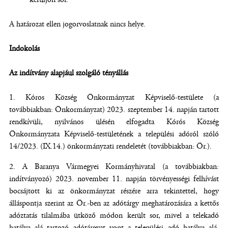
A határozat ellen jogorvoslatnak nincs helye.
Indokolás
Az indítvány alapjául szolgáló tényállás
Kóros Község Önkormányzat Képviselő-testülete (a
továbbiakban: Önkormányzat) 2023. szeptember 14. napján tartott
rendkívüli, nyilvános ülésén elfogadta Kórós Község
Önkormányzata Képviselő-testületének a települési adóról szóló
14/2023. (IX.14.) önkormányzati rendeletét (továbbiakban: Ör.).
A Baranya Vármegyei Kormányhivatal (a továbbiakban:
indítványozó) 2023. november 11. napján törvényességi felhívást
bocsájtott ki az önkormányzat részére arra tekintettel, hogy
álláspontja szerint az Ör.-ben az adótárgy meghatározására a kettős
adóztatás tilalmába ütköző módon került sor, mivel a telekadó
hatálya alá tartozó adótárgyat vont a települési adó hatálya alá,