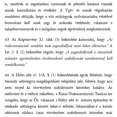
is, amelyek az ingatlanhoz tartoznak és jelentős hatással vannak
annak használatára és értékére. A Vgtv. és annak végrehajtási
rendeletei előírják, hogy a vízi műtárgyak nyilvántartásba vételével
biztosítani kell azok jogi és műszaki védelmét, valamint a
tulajdonviszonyok és a szolgalmi jogok egyértelmű meghatározását.
Az Alaptörvény 32. cikk (3) bekezdése kimondja, hogy
„Az
önkormányzati rendelet más jogszabállyal nem lehet ellentétes.”
A
Jat. 2. § (1) bekezdése rögzíti, hogy
„A jogszabálynak a címzettek
számára egyértelműen értelmezhető szabályozási tartalommal kell
rendelkeznie.”
A Helyi adó tv. 1/A. § (1) bekezdésének egyik feltétele, hogy
bármely adótárgyra megállapítható települési adó, feltéve, hogy arra
nem terjed ki törvényben szabályozott közteher hatálya. Az
indítvány és a védirat tükrében, a Kúria Önkormányzati Tanácsa azt
vizsgálta, hogy az Ör. valamint a Helyi adó tv. szerinti építmény és
telekadó adótárgyai között lehet-e átfedés, felmerülhet-e a kettős
adóztatás tilalma (azaz törvényben szabályozott közteher már