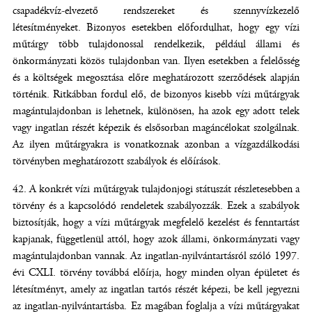
csapadékvíz-elvezető rendszereket és szennyvízkezelő
létesítményeket. Bizonyos esetekben előfordulhat, hogy egy vízi
műtárgy több tulajdonossal rendelkezik, például állami és
önkormányzati közös tulajdonban van. Ilyen esetekben a felelősség
és a költségek megosztása előre meghatározott szerződések alapján
történik. Ritkábban fordul elő, de bizonyos kisebb vízi műtárgyak
magántulajdonban is lehetnek, különösen, ha azok egy adott telek
vagy ingatlan részét képezik és elsősorban magáncélokat szolgálnak.
Az ilyen műtárgyakra is vonatkoznak azonban a vízgazdálkodási
törvényben meghatározott szabályok és előírások.
A konkrét vízi műtárgyak tulajdonjogi státuszát részletesebben a
törvény és a kapcsolódó rendeletek szabályozzák. Ezek a szabályok
biztosítják, hogy a vízi műtárgyak megfelelő kezelést és fenntartást
kapjanak, függetlenül attól, hogy azok állami, önkormányzati vagy
magántulajdonban vannak. Az ingatlan-nyilvántartásról szóló 1997.
évi CXLI. törvény továbbá előírja, hogy minden olyan épületet és
létesítményt, amely az ingatlan tartós részét képezi, be kell jegyezni
az ingatlan-nyilvántartásba. Ez magában foglalja a vízi műtárgyakat