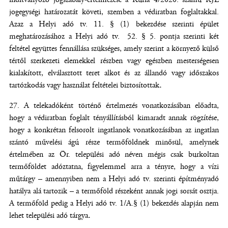
jogegységi határozatát követi, szemben a védiratban foglaltakkal.
Azaz a Helyi adó tv. 11. § (1) bekezdése szerinti épület
meghatározásához a Helyi adó tv. 52. § 5. pontja szerinti két
feltétel együttes fennállása szükséges, amely szerint a környező külső
tértől szerkezeti elemekkel részben vagy egészben mesterségesen
kialakított, elválasztott teret alkot és az állandó vagy időszakos
tartózkodás vagy használat feltételei biztosítottak
.
A telekadóként történő értelmezés vonatkozásában előadta,
hogy a védiratban foglalt tényállításból kimaradt annak rögzítése,
hogy a konkrétan felsorolt ingatlanok vonatkozásában az ingatlan
szántó művelési ágú része termőföldnek minősül, amelynek
értelmében az Ör. települési adó néven mégis csak burkoltan
termőföldet adóztatna, figyelemmel arra a tényre, hogy a vízi
műtárgy – amennyiben nem a Helyi adó tv. szerinti építményadó
hatálya alá tartozik – a termőföld részeként annak jogi sorsát osztja.
A termőföld pedig a Helyi adó tv. 1/A.§ (1) bekezdés alapján nem
lehet települési adó tárgya
.