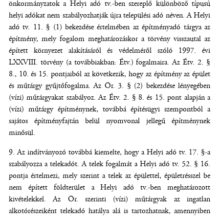
önkormányzatok a Helyi adó tv.-ben szereplő különböző típusú
helyi adókat nem szabályozhatják újra települési adó néven. A Helyi
adó tv. 11. § (1) bekezdése értelmében az építményadó tárgya az
építmény, mely fogalom meghatározáskor a törvény visszautal az
épített környezet alakításáról és védelméről szóló 1997. évi
LXXVIII. törvény (a továbbiakban: Étv.) fogalmaira. Az Étv. 2. §
8., 10. és 15. pontjaiból az következik, hogy az építmény az épület
és műtárgy gyűjtőfogalma. Az Ör. 3. § (2) bekezdése lényegében
(vízi) műtárgyakat szabályoz. Az Étv. 2. § 8. és 15. pont alapján a
(vízi) műtárgy építménynek, továbbá építésügyi szempontból a
sajátos építményfajtán belül nyomvonal jellegű építménynek
minősül.
Az indítványozó továbbá kiemelte, hogy a Helyi adó tv. 17. §-a
szabályozza a telekadót. A telek fogalmát a Helyi adó tv. 52. § 16.
pontja értelmezi, mely szerint a telek az épülettel, épületrésszel be
nem épített földterület a Helyi adó tv.-ben meghatározott
kivételekkel. Az Ör. szerinti (vízi) műtárgyak az ingatlan
alkotórészeiként telekadó hatálya alá is tartozhatnak, amennyiben