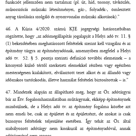
funkciót jellemzően nem tartalmaz (pl. út, híd, torony, távközlés,
műsorszórás műszaki létesítményei, gáz-, folyadék-, ömlesztett
anyag tárolására szolgáló és nyomvonalas műszaki alkotások).”
A Kúria 4/2020. számú KJE jogegységi határozatbában
rögzítette, hogy „az adómegállapítás jogalapját a Helyi adó tv. 11. §
(1) bekezdésében meghatározott feltételek szerint kell vizsgálni és az
építmény tárgya az építményadónak, amennyiben megfelel a Helyi
adó tv. 52. § 5. pontja szerinti definíció további elemeinek – a
környező külső tértől szerkezeti elemekkel részben vagy egészben
mesterségesen kialakított, elválasztott teret alkot és az állandó vagy
időszakos tartózkodás, illetve használat feltételei biztosítottak – is.”
Mindezek alapján az állapítható meg, hogy az Ör. adótárgyai
bár az Étv. fogalomhasználatában műtárgynak, ekképp építménynek
minősülnek, de a Helyi adó tv. az építmény fogalma körébe azt
nem emeli be, csak az épületet és az épületrészt, de azokat is csak
bizonyos feltételek teljesülése esetében. Így tehát az Ör. által
szabályozott adótárgy nem konkurál az építményadóval, annak
adótárgyával nem azonos.