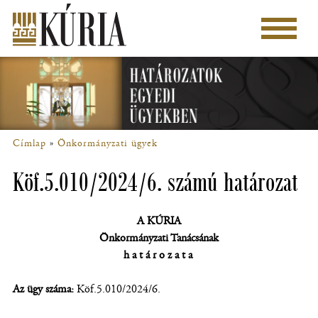
Ugrás
a
Főmenü
tartalomra
Címlap
Önkormányzati ügyek
Morzsa
Köf.5.010/2024/6. számú határozat
A
KÚRIA
Önkormányzati Tanácsának
határozata
Az ügy száma:
Köf.5.010/2024/6.