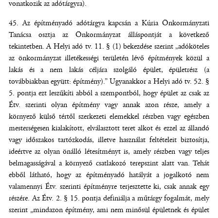
vonatkozik az adótárgyra).
Az építményadó adótárgya kapcsán a Kúria Önkormányzati
Tanácsa osztja az Önkormányzat álláspontját a következő
tekintetben. A Helyi adó tv. 11. §
(1) bekezdése szerint „adóköteles
az önkormányzat illetékességi területén lévő építmények közül a
lakás és a nem lakás céljára szolgáló épület, épületrész (a
továbbiakban együtt: építmény).” Ugyanakkor a Helyi adó tv. 52. §
5. pontja ezt leszűkíti abból a szempontból, hogy épület az csak az
Étv. szerinti olyan építmény vagy annak azon része, amely a
környező külső tértől szerkezeti elemekkel részben vagy egészben
mesterségesen kialakított, elválasztott teret alkot és ezzel az állandó
vagy időszakos tartózkodás, illetve használat feltételeit biztosítja,
ideértve az olyan önálló létesítményt is, amely részben vagy teljes
belmagasságával a környező csatlakozó terepszint alatt van. Tehát
ebből látható, hogy az építményadó hatályát a jogalkotó nem
valamennyi Étv. szerinti építményre terjesztette ki, csak annak egy
részére. Az Étv. 2. § 15. pontja definiálja a műtárgy fogalmát, mely
szerint
„
mindazon építmény, ami nem minősül épületnek és épület