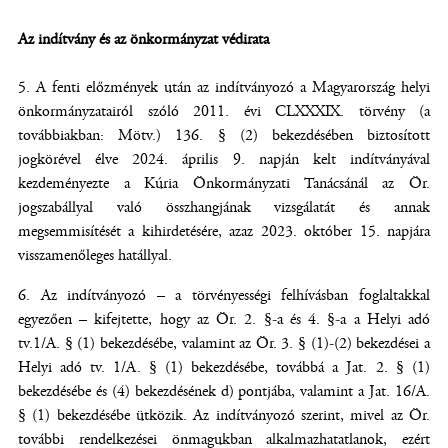
Az indítvány és az önkormányzat védirata
A fenti előzmények után az indítványozó a Magyarország helyi
önkormányzatairól szóló 2011. évi CLXXXIX. törvény (a
továbbiakban: Mötv.) 136. § (2) bekezdésében biztosított
jogkörével élve 2024. április 9. napján kelt indítványával
kezdeményezte a Kúria Önkormányzati Tanácsánál az Ör.
jogszabállyal való összhangjának vizsgálatát és annak
megsemmisítését a kihirdetésére, azaz 2023. október 15. napjára
visszamenőleges hatállyal.
Az indítványozó – a törvényességi felhívásban foglaltakkal
egyezően – kifejtette, hogy az Ör. 2. §-a és 4. §-a a Helyi adó
tv.1/A. § (1) bekezdésébe, valamint az Ör. 3. § (1)-(2) bekezdései a
Helyi adó tv. 1/A. § (1) bekezdésébe, továbbá a Jat. 2. § (1)
bekezdésébe és (4) bekezdésének d) pontjába, valamint a Jat. 16/A.
§ (1) bekezdésébe ütközik. Az indítványozó szerint, mivel az Ör.
további rendelkezései önmagukban alkalmazhatatlanok, ezért