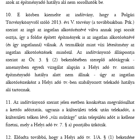
azok az építményadó hatálya alá nem sorolhatók be.
E körben kiemelte az indítvány, hogy a Polgári
Törvénykönyvről szóló 2013. évi V. törvény (a továbbiakban: Ptk.)
szerint az ingó az ingatlan alkotórészévé válva annak jogi sorsát
osztja, így a földre épített építmények is az ingatlan alkotórészévé
(és így ingatlanná) válnak. A termálkút mint vízi létesítmény az
ingatlan alkotórészének minősül. Az indítványozó álláspontja
szerint az Ör. 3. § (2) bekezdésében szereplő adótárgyak -
amennyiben egyedi vizsgálat alapján a Helyi adó tv. szerinti
építményadó hatálya alatt nem állnak - úgy az ingatlan
alkotórészeiként a Helyi adó tv.-ben szabályozott telekadó hatálya
alá tartoznak.
Az indítványozó szerint jelen esetben konkrétan megvalósulhat
a kettős adóztatás, ugyanis a külterületi telek után telekadót, a
külterületi telken lévő „vízi műtárgy” után települési adót is kellene
fizetni, mely a Helyi adó tv. 7. § a) pontjába ütközik.
Előadta továbbá, hogy a Helyi adó tv. 1/A. § (1) bekezdése