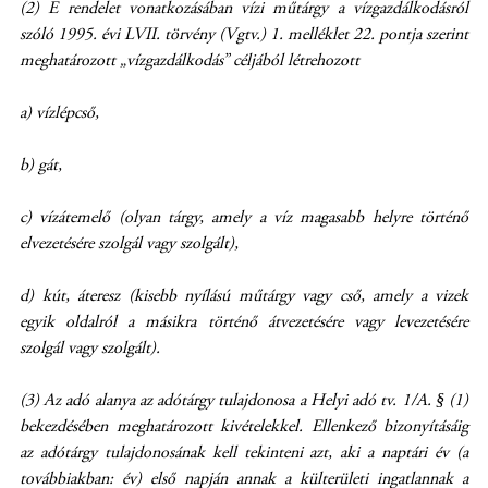
(2) E rendelet vonatkozásában vízi műtárgy a vízgazdálkodásról
szóló 1995. évi LVII. törvény (Vgtv.) 1. melléklet 22. pontja szerint
meghatározott „vízgazdálkodás” céljából létrehozott
a) vízlépcső,
b) gát,
c) vízátemelő (olyan tárgy, amely a víz magasabb helyre történő
elvezetésére szolgál vagy szolgált),
d) kút, áteresz (kisebb nyílású műtárgy vagy cső, amely a vizek
egyik oldalról a másikra történő átvezetésére vagy levezetésére
szolgál vagy szolgált).
(3) Az adó alanya az adótárgy tulajdonosa a Helyi adó tv. 1/A. § (1)
bekezdésében meghatározott kivételekkel. Ellenkező bizonyításáig
az adótárgy tulajdonosának kell tekinteni azt, aki a naptári év (a
továbbiakban: év) első napján annak a külterületi ingatlannak a