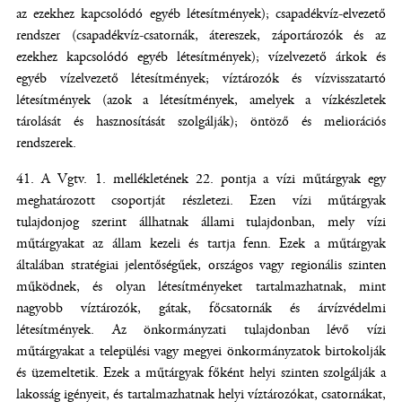
az ezekhez kapcsolódó egyéb létesítmények); csapadékvíz-elvezető
rendszer (csapadékvíz-csatornák, átereszek, záportározók és az
ezekhez kapcsolódó egyéb létesítmények); vízelvezető árkok és
egyéb vízelvezető létesítmények; víztározók és vízvisszatartó
létesítmények (azok a létesítmények, amelyek a vízkészletek
tárolását és hasznosítását szolgálják); öntöző és meliorációs
rendszerek.
A Vgtv. 1. mellékletének 22. pontja a vízi műtárgyak egy
meghatározott csoportját részletezi. Ezen vízi műtárgyak
tulajdonjog szerint állhatnak állami tulajdonban, mely vízi
műtárgyakat az állam kezeli és tartja fenn. Ezek a műtárgyak
általában stratégiai jelentőségűek, országos vagy regionális szinten
működnek, és olyan létesítményeket tartalmazhatnak, mint
nagyobb víztározók, gátak, főcsatornák és árvízvédelmi
létesítmények. Az önkormányzati tulajdonban lévő vízi
műtárgyakat a települési vagy megyei önkormányzatok birtokolják
és üzemeltetik. Ezek a műtárgyak főként helyi szinten szolgálják a
lakosság igényeit, és tartalmazhatnak helyi víztározókat, csatornákat,