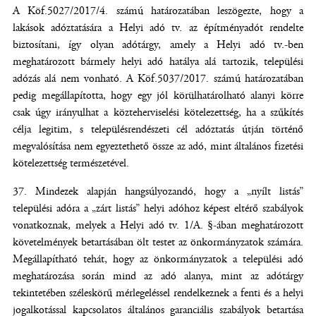
A Köf.5027/2017/4. számú határozatában leszögezte, hogy a
lakások adóztatására a Helyi adó tv. az építményadót rendelte
biztosítani, így olyan adótárgy, amely a Helyi adó tv.-ben
meghatározott bármely helyi adó hatálya alá tartozik, települési
adózás alá nem vonható. A Köf.5037/2017. számú határozatában
pedig megállapította, hogy egy jól körülhatárolható alanyi körre
csak úgy irányulhat a közteherviselési kötelezettség, ha a szűkítés
célja legitim, s településrendészeti cél adóztatás útján történő
megvalósítása nem egyeztethető össze az adó, mint általános fizetési
kötelezettség természetével.
Mindezek alapján hangsúlyozandó, hogy a „nyílt listás”
települési adóra a „zárt listás” helyi adóhoz képest eltérő szabályok
vonatkoznak, melyek a Helyi adó tv. 1/A. §-ában meghatározott
követelmények betartásában ölt testet az önkormányzatok számára.
Megállapítható tehát, hogy az önkormányzatok a települési adó
meghatározása során mind az adó alanya, mint az adótárgy
tekintetében széleskörű mérlegeléssel rendelkeznek a fenti és a helyi
jogalkotással kapcsolatos általános garanciális szabályok betartása