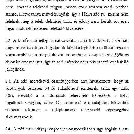
nem lehetnek telekadó tárgyai, hiszen azok részben erdő, részben
szántó, illetve tanya művelési ágúak, így a Helyi adó tv. szerint nem
felelnek meg a telek definíciójának, és eddig nem került sor ezen
ingatlanok tekintetében telekadó kivetésére.
A konfiskáló jelleg vonatkozásában arra hivatkozott a védirat,
hogy mivel az érintett ingatlanok közül a legkisebb területű ingatlan
vonatkozásában a meghatározott adómérték is csupán csak 33%-os
elvonást eredményez, így az adó mértéke nem tekinthető konfiskáló
jellegűnek.
Az adó mértékével összefüggésben arra hivatkozott, hogy az
adótárgyak összesen 53 fő tulajdonost érintenek, tehát egy szűk
kört, továbbá a tulajdonosok teherviselő képességét a helyi
jogalkotó vizsgálta, és az Ör. adómértéke a tulajdoni hányadok
arányait tekintve a tulajdonosok teherviselő képességéhez
alkalmazkodik.
A védirat a vízjogi engedély vonatkozásában úgy foglalt állást,