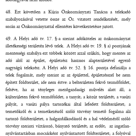
Ezt követően a Kúria Önkormányzati Tanácsa a telekadó
szabályozásával vetette össze az Ör. vitatott rendelkezését, mely
során az Önkormányzattal ellentétes következtetésre jutott.
A Helyi adó tv. 17. §-a szerint adóköteles az önkormányzat
illetékességi területén lévő telek. A Helyi adó tv. 19. § a) pontjának
mentességi szabálya ezt többek között azzal szűkíti, hogy mentes az
adó alól az épület, épületrész hasznos alapterületével egyező
nagyságú telekrész. A Helyi adó tv. 52. § 16. pontja definiálja a
telek fogalmát, mely szerint az az épülettel, épületrésszel be nem
épített földterület, ide nem értve: a belterületen fekvő termőföldet,
feltéve, ha az tényleges mezőgazdasági művelés alatt áll; a
külterületen fekvő termőföldet; a tanyát; a közút területét; a vasúti
pályát, a vasúti pálya tartozékai által lefedett földterületet; a
temetőkről és a temetkezésről szóló törvény temető fogalma alá
tartozó földterületet; a halgazdálkodásról és a hal védelméről szóló
törvény szerinti víztározó, bányató területét; az erdőt; az ingatlan-
nyilvántartásban mocsárként nyilvántartott földterületet; a folyóval