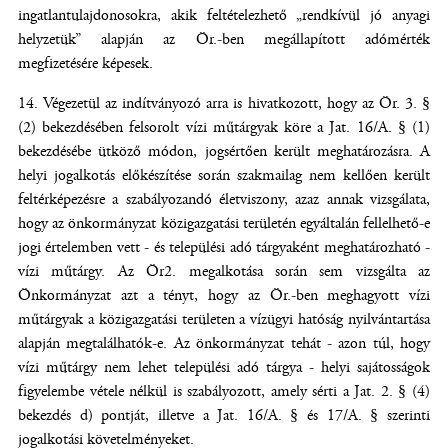
ingatlantulajdonosokra, akik feltételezhető „rendkívül jó anyagi
helyzetük” alapján az Ör.-ben megállapított adómérték
megfizetésére képesek.
Végezetül az indítványozó arra is hivatkozott, hogy az Ör. 3. §
(2) bekezdésében felsorolt vízi műtárgyak köre a Jat. 16/A. § (1)
bekezdésébe ütköző módon, jogsértően került meghatározásra. A
helyi jogalkotás előkészítése során szakmailag nem kellően került
feltérképezésre a szabályozandó életviszony, azaz annak vizsgálata,
hogy az önkormányzat közigazgatási területén egyáltalán fellelhető-e
jogi értelemben vett - és települési adó tárgyaként meghatározható -
vízi műtárgy. Az Ör2. megalkotása során sem vizsgálta az
Önkormányzat azt a tényt, hogy az Ör.-ben meghagyott vízi
műtárgyak a közigazgatási területen a vízügyi hatóság nyilvántartása
alapján megtalálhatók-e. Az önkormányzat tehát - azon túl, hogy
vízi műtárgy nem lehet települési adó tárgya - helyi sajátosságok
figyelembe vétele nélkül is szabályozott, amely sérti a Jat. 2. § (4)
bekezdés d) pontját, illetve a Jat. 16/A. § és 17/A. § szerinti
jogalkotási követelményeket.