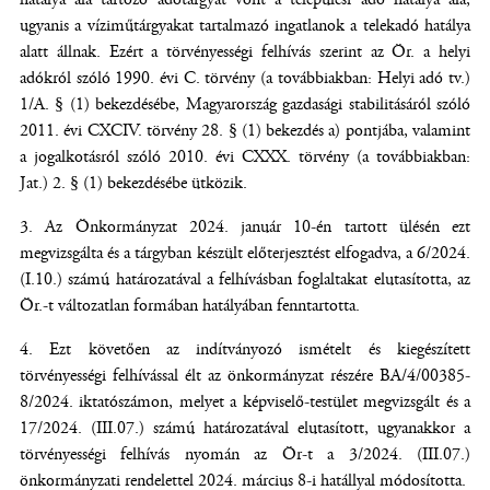
ugyanis a víziműtárgyakat tartalmazó ingatlanok a telekadó hatálya
alatt állnak. Ezért a törvényességi felhívás szerint az Ör. a helyi
adókról szóló 1990. évi C. törvény (a továbbiakban: Helyi adó tv.)
1/A. § (1) bekezdésébe, Magyarország gazdasági stabilitásáról szóló
2011. évi CXCIV. törvény 28. § (1) bekezdés a) pontjába, valamint
a jogalkotásról szóló 2010. évi CXXX. törvény (a továbbiakban:
Jat.) 2. § (1) bekezdésébe ütközik.
Az Önkormányzat 2024. január 10-én tartott ülésén ezt
megvizsgálta és a tárgyban készült előterjesztést elfogadva, a 6/2024.
(I.10.) számú határozatával a felhívásban foglaltakat elutasította, az
Ör.-t változatlan formában hatályában fenntartotta.
Ezt követően az indítványozó ismételt és kiegészített
törvényességi felhívással élt az önkormányzat részére BA/4/00385-
8/2024. iktatószámon, melyet a képviselő-testület megvizsgált és a
17/2024. (III.07.) számú határozatával elutasított, ugyanakkor a
törvényességi felhívás nyomán az Ör-t a 3/2024. (III.07.)
önkormányzati rendelettel 2024. március 8-i hatállyal módosította.