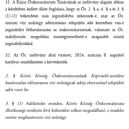
A Kúria Önkormányzati Tanácsának az indítvány alapján abban
a kérdésben kellett állást foglalnia, hogy az Ör. 2. §-a, 4. §-a és 3. §
(1)-(2) bekezdései más jogszabályba ütköznek-e, azaz az Ör.
szerinti vízi műtárgy adóztatására települési adó keretében van-e
jogszabályi felhatalmazása az önkormányzatnak, valamint az Ör.
szabályozási megoldása összeegyeztethető-e magasabb szintű
jogszabályokkal.
Az Ör. indítvány által vitatott, 2024. március 8. napjától
hatályos rendelkezései a következők:
2. § Kórós Község Önkormányzatának Képviselő-testülete
határozatlan időtartamra vízi műtárgyak adója elnevezéssel települési
adót vezet be.
3. § (1) Adóköteles minden, Kórós Község Önkormányzata
illetékességi területén lévő külterületi telken megtalálható, e rendelet
szerint meghatározott vízi műtárgy.