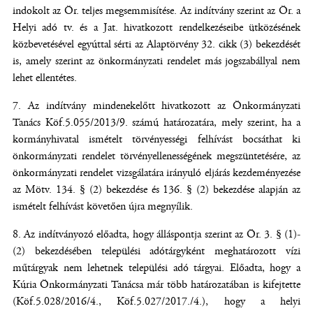
indokolt az Ör. teljes megsemmisítése. Az indítvány szerint az Ör. a
Helyi adó tv. és a Jat. hivatkozott rendelkezéseibe ütközésének
közbevetésével egyúttal sérti az Alaptörvény 32. cikk (3) bekezdését
is, amely szerint az önkormányzati rendelet más jogszabállyal nem
lehet ellentétes.
Az indítvány mindenekelőtt hivatkozott az Önkormányzati
Tanács Köf.5.055/2013/9. számú határozatára, mely szerint, ha a
kormányhivatal ismételt törvényességi felhívást bocsáthat ki
önkormányzati rendelet törvényellenességének megszüntetésére, az
önkormányzati rendelet vizsgálatára irányuló eljárás kezdeményezése
az Mötv. 134. § (2) bekezdése és 136. § (2) bekezdése alapján az
ismételt felhívást követően újra megnyílik.
Az indítványozó előadta, hogy álláspontja szerint az Ör. 3. § (1)-
(2) bekezdésében települési adótárgyként meghatározott vízi
műtárgyak nem lehetnek települési adó tárgyai. Előadta, hogy a
Kúria Önkormányzati Tanácsa már több határozatában is kifejtette
(Köf.5.028/2016/4., Köf.5.027/2017./4.), hogy a helyi