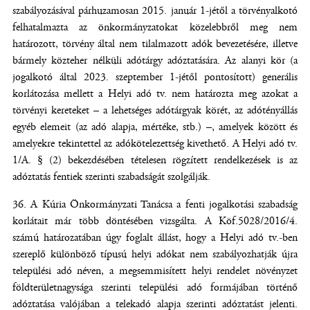
szabályozásával párhuzamosan 2015. január 1-jétől a törvényalkotó
felhatalmazta az önkormányzatokat közelebbről meg nem
határozott, törvény által nem tilalmazott adók bevezetésére, illetve
bármely közteher nélküli adótárgy adóztatására. Az alanyi kör (a
jogalkotó által 2023. szeptember 1-jétől pontosított) generális
korlátozása mellett a Helyi adó tv. nem határozta meg azokat a
törvényi kereteket – a lehetséges adótárgyak körét, az adótényállás
egyéb elemeit (az adó alapja, mértéke, stb.) –, amelyek között és
amelyekre tekintettel az adókötelezettség kivethető. A Helyi adó tv.
1/A. § (2) bekezdésében tételesen rögzített rendelkezések is az
adóztatás fentiek szerinti szabadságát szolgálják.
A Kúria Önkormányzati Tanácsa a fenti jogalkotási szabadság
korlátait már több döntésében vizsgálta. A Köf.5028/2016/4.
számú határozatában úgy foglalt állást, hogy a Helyi adó tv.-ben
szereplő különböző típusú helyi adókat nem szabályozhatják újra
települési adó néven, a megsemmisített helyi rendelet növényzet
földterületnagysága szerinti települési adó formájában történő
adóztatása valójában a telekadó alapja szerinti adóztatást jelenti.