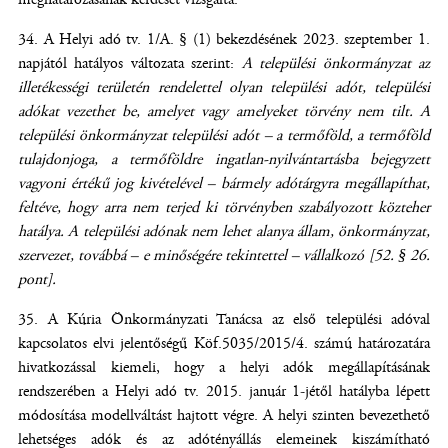
A Helyi adó tv. 1/A. § (1) bekezdésének 2023. szeptember 1.
napjától hatályos változata szerint:
A települési önkormányzat az
illetékességi területén rendelettel olyan települési adót, települési
adókat vezethet be, amelyet vagy amelyeket törvény nem tilt. A
települési önkormányzat települési adót – a termőföld, a termőföld
tulajdonjoga, a termőföldre ingatlan-nyilvántartásba bejegyzett
vagyoni értékű jog kivételével – bármely adótárgyra megállapíthat,
feltéve, hogy arra nem terjed ki törvényben szabályozott közteher
hatálya. A települési adónak nem lehet alanya állam, önkormányzat,
szervezet, továbbá – e minőségére tekintettel – vállalkozó [52. § 26.
pont].
A Kúria Önkormányzati Tanácsa az első települési adóval
kapcsolatos elvi jelentőségű Köf.5035/2015/4. számú határozatára
hivatkozással kiemeli, hogy a helyi adók megállapításának
rendszerében a Helyi adó tv. 2015. január 1-jétől hatályba lépett
módosítása modellváltást hajtott végre. A helyi szinten bevezethető
lehetséges adók és az adótényállás elemeinek kiszámítható