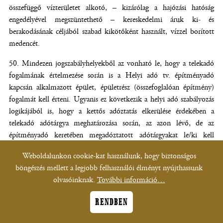
összefüggő vízterületet alkotó, – kizárólag a hajózási hatóság
engedélyével megszüntethető – kereskedelmi áruk ki- és
berakodásának céljából szabad kikötőként használt, vízzel borított
medencét.
Mindezen jogszabályhelyekből az vonható le, hogy a telekadó
fogalmának értelmezése során is a Helyi adó tv. építményadó
kapcsán alkalmazott épület, épületrész (összefoglalóan építmény)
fogalmát kell érteni. Ugyanis ez következik a helyi adó szabályozás
logikájából is, hogy a kettős adóztatás elkerülése érdekében a
telekadó adótárgya meghatározása során, az azon lévő, de az
építményadó keretében megadóztatott adótárgyakat le/ki kell
vonni. Tehát ebben az esetben nincs arra lehetőség – és a
Weboldalunkon cookie-kat használunk, hogy biztonságos
jogszabályok koherenciájából nem is következik – hogy szükség
böngészés mellett a legjobb felhasználói élményt nyújthassunk
szerint ne a Helyi adó tv. hanem az Étv. szerinti tágabb építmény
olvasóinknak.
További információ…
fogalmat használja az Önkormányzat. Tehát ezen érvelés mentén
arra a következtetésre juthatunk, hogy a telekadó tárgyának
RENDBEN
meghatározásakor (akár területében, akár értékében) azon elhelyezett
műtárgyak nem tartoznak az építményadó hatálya alá, ugyanakkor a