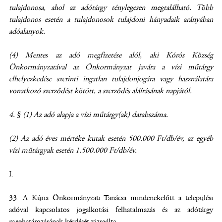
tulajdonosa, ahol az adótárgy ténylegesen megtalálható. Több
tulajdonos esetén a tulajdonosok tulajdoni hányadaik arányában
adóalanyok.
(4) Mentes az adó megfizetése alól, aki Kórós Község
Önkormányzatával az Önkormányzat javára a vízi műtárgy
elhelyezkedése szerinti ingatlan tulajdonjogára vagy használatára
vonatkozó szerződést kötött, a szerződés aláírásának napjától.
4. § (1) Az adó alapja a vízi műtárgy(ak) darabszáma.
(2) Az adó éves mértéke kutak esetén 500.000 Ft/db/év, az egyéb
vízi műtárgyak esetén 1.500.000 Ft/db/év.
I.
A Kúria Önkormányzati Tanácsa mindenekelőtt a települési
adóval kapcsolatos jogalkotási felhatalmazás és az adótárgy
meghatározásának kérdését vizsgálta.