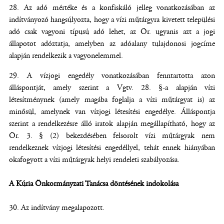
Az adó mértéke és a konfiskáló jelleg vonatkozásában az
indítványozó hangsúlyozta, hogy a vízi műtárgyra kivetett települési
adó csak vagyoni típusú adó lehet, az Ör. ugyanis azt a jogi
állapotot adóztatja, amelyben az adóalany tulajdonosi jogcíme
alapján rendelkezik a vagyonelemmel.
A vízjogi engedély vonatkozásában fenntartotta azon
álláspontját, amely szerint a Vgtv. 28. §-a alapján vízi
létesítménynek (amely magába foglalja a vízi műtárgyat is) az
minősül, amelynek van vízjogi létesítési engedélye. Álláspontja
szerint a rendelkezésre álló iratok alapján megállapítható, hogy az
Ör. 3. § (2) bekezdésében felsorolt vízi műtárgyak nem
rendelkeznek vízjogi létesítési engedéllyel, tehát ennek hiányában
okafogyott a vízi műtárgyak helyi rendeleti szabályozása.
A Kúria Önkormányzati Tanácsa döntésének indokolása
Az indítvány megalapozott.