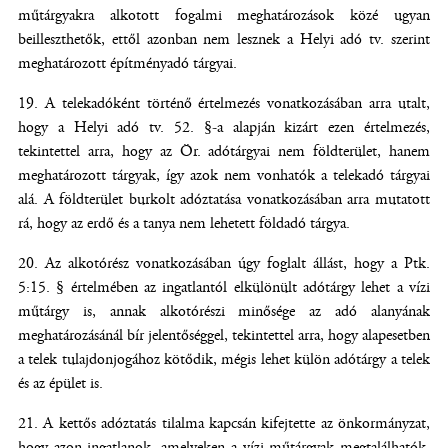
műtárgyakra alkotott fogalmi meghatározások közé ugyan
beilleszthetők, ettől azonban nem lesznek a Helyi adó tv. szerint
meghatározott építményadó tárgyai.
A telekadóként történő értelmezés vonatkozásában arra utalt,
hogy a Helyi adó tv. 52. §-a alapján kizárt ezen értelmezés,
tekintettel arra, hogy az Ör. adótárgyai nem földterület, hanem
meghatározott tárgyak, így azok nem vonhatók a telekadó tárgyai
alá. A földterület burkolt adóztatása vonatkozásában arra mutatott
rá, hogy az erdő és a tanya nem lehetett földadó tárgya.
Az alkotórész vonatkozásában úgy foglalt állást, hogy a Ptk.
5:15. § értelmében az ingatlantól elkülönült adótárgy lehet a vízi
műtárgy is, annak alkotórészi minősége az adó alanyának
meghatározásánál bír jelentőséggel, tekintettel arra, hogy alapesetben
a telek tulajdonjogához kötődik, mégis lehet külön adótárgy a telek
és az épület is.
A kettős adóztatás tilalma kapcsán kifejtette az önkormányzat,
hogy azon ingatlanok, amelyeken a vízi műtárgyak megtalálhatók,