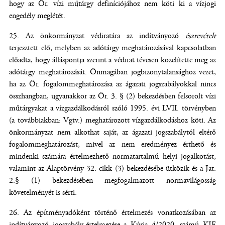
hogy az Ör. vízi műtárgy definíciójához nem köti ki a vízjogi
engedély meglétét.
Az önkormányzat védiratára az indítványozó
észrevételt
terjesztett elő, melyben az adótárgy meghatározásával kapcsolatban
előadta, hogy álláspontja szerint a védirat tévesen közelítette meg az
adótárgy meghatározását. Önmagában jogbizonytalansághoz vezet,
ha az Ör. fogalommeghatározása az ágazati jogszabályokkal nincs
összhangban, ugyanakkor az Ör. 3. § (2) bekezdésben felsorolt vízi
műtárgyakat a vízgazdálkodásról szóló 1995. évi LVII. törvényben
(a továbbiakban: Vgtv.) meghatározott vízgazdálkodáshoz köti. Az
önkormányzat nem alkothat saját, az ágazati jogszabálytól eltérő
fogalommeghatározást, mivel az nem eredményez érthető és
mindenki számára értelmezhető normatartalmú helyi jogalkotást,
valamint az Alaptörvény 32. cikk (3) bekezdésébe ütközik és a Jat.
2.§ (1) bekezdésében megfogalmazott normavilágosság
követelményét is sérti.
Az építményadóként történő értelmezés vonatkozásában az
indítványozó jogszabály-értelmezése a Kúria 4/2020. számú KJE