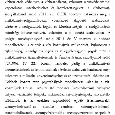
vízkészletek védelmét, a vízhasználatot, valamint a vízvédelemmel
kapcsolatos intézkedéseket és kötelezettségeket, a víziközmű-
szolgáltatásról szóló 2011. évi CCIX. törvény határozza meg a
víziközmű-szolgáltatásokra vonatkozó alapvető szabályokat,
ideértve a szolgáltatók jogait és kötelezettségeit, a szolgáltatások
minőségi követelményeit, valamint a díjfizetési szabályokat. A
polgári törvénykönyvről szóló 2013. évi V. törvény különböző
rendelkezései is érintik a vízi közművek működését, különösen a
tulajdonjog, a szolgalmi jogok és az egyéb vagyoni jogok terén, a
víziközművek üzemeltetésének és fenntartásának szabályairól szóló
72/1996. (V. 22.) Korm. rendelet pedig a víziközművek
üzemeltetésének és fenntartásának részletes szabályait határozza meg,
beleértve a műszaki követelményeket és az üzemeltetési előírásokat.
Többek között ezen jogszabályok rendelkezései alapján a vízi
közművek típusai: ivóvízellátó rendszer (ivóvíz-közmű: víznyerő
helyek, víztisztító telepek, víztározók, szivattyútelepek, vízvezeték-
hálózatok és az ezekhez kapcsolódó egyéb létesítmények);
szennyvízelvezető-és tisztító rendszer (szennyvíz-közmű:
csatornahálózatok, szennyvízátemelők, szennyvíztisztító telepek és