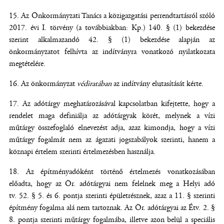
Az Önkormányzati Tanács a közigazgatási perrendtartásról szóló
2017. évi I. törvény (a továbbiakban: Kp.) 140. § (1) bekezdése
szerint alkalmazandó 42. § (1) bekezdése alapján az
önkormányzatot felhívta az indítványra vonatkozó nyilatkozata
megtételére.
Az önkormányzat
védiratában
az indítvány elutasítását kérte.
Az adótárgy meghatározásával kapcsolatban kifejtette, hogy a
rendelet maga definiálja az adótárgyak körét, melynek a vízi
műtárgy összefoglaló elnevezést adja, azaz kimondja, hogy a vízi
műtárgy fogalmát nem az ágazati jogszabályok szerinti, hanem a
köznapi értelem szerinti értelmezésben használja.
Az építményadóként történő értelmezés vonatkozásában
előadta, hogy az Ör. adótárgyai nem felelnek meg a Helyi adó
tv. 52. § 5. és 6. pontja szerinti épületrésznek, azaz a 11. § szerinti
építmény fogalma alá nem tartoznak. Az Ör. adótárgyai az Étv. 2. §
8. pontja szerinti műtárgy fogalmába, illetve azon belül a speciális