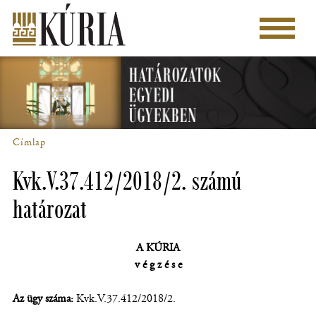
Ugrás
a
Főmenü
tartalomra
Címlap
Morzsa
Kvk.V.37.412/2018/2. számú
határozat
A KÚRIA
v é g z é s e
Az ügy száma:
Kvk.V.37.412/2018/2.