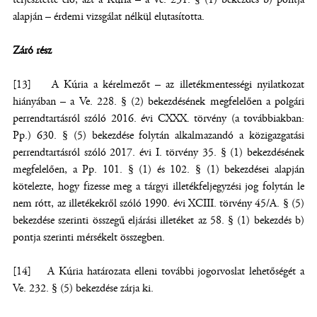
alapján – érdemi vizsgálat nélkül elutasította.
Záró rész
[13] A Kúria a kérelmezőt – az illetékmentességi nyilatkozat
hiányában – a Ve. 228. § (2) bekezdésének megfelelően a polgári
perrendtartásról szóló 2016. évi CXXX. törvény (a továbbiakban:
Pp.) 630. § (5) bekezdése folytán alkalmazandó a közigazgatási
perrendtartásról szóló 2017. évi I. törvény 35. § (1) bekezdésének
megfelelően, a Pp. 101. § (1) és 102. § (1) bekezdései alapján
kötelezte, hogy fizesse meg a tárgyi illetékfeljegyzési jog folytán le
nem rótt, az illetékekről szóló 1990. évi XCIII. törvény 45/A. § (5)
bekezdése szerinti összegű eljárási illetéket az 58. § (1) bekezdés b)
pontja szerinti mérsékelt összegben.
[14] A Kúria határozata elleni további jogorvoslat lehetőségét a
Ve. 232. § (5) bekezdése zárja ki.