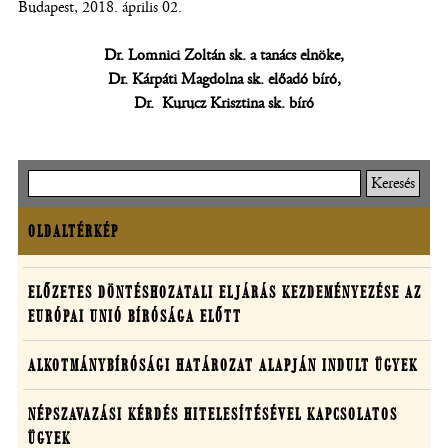
Budapest, 2018. április 02.
Dr. Lomnici Zoltán sk. a tanács elnöke,
Dr. Kárpáti Magdolna sk. előadó bíró,
Dr. Kurucz Krisztina sk. bíró
Keresés
OLDALTÉRKÉP
Oldaltérkép
Határozatok
ELŐZETES DÖNTÉSHOZATALI ELJÁRÁS KEZDEMÉNYEZÉSE AZ
EURÓPAI UNIÓ BÍRÓSÁGA ELŐTT
egyedi
ügyekben
ALKOTMÁNYBÍRÓSÁGI HATÁROZAT ALAPJÁN INDULT ÜGYEK
NÉPSZAVAZÁSI KÉRDÉS HITELESÍTÉSÉVEL KAPCSOLATOS
ÜGYEK