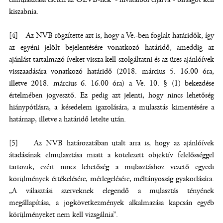
kiszabnia.
[4] Az NVB rögzítette azt is, hogy a Ve.-ben foglalt határidők, így
az egyéni jelölt bejelentésére vonatkozó határidő, ameddig az
ajánlást tartalmazó íveket vissza kell szolgáltatni és az üres ajánlóívek
visszaadására vonatkozó határidő (2018. március 5. 16.00 óra,
illetve 2018. március 6. 16.00 óra) a Ve. 10. § (1) bekezdése
értelmében jogvesztő. Ez pedig azt jelenti, hogy nincs lehetőség
hiánypótlásra, a késedelem igazolására, a mulasztás kimentésére a
határnap, illetve a határidő letelte után.
[5] Az NVB határozatában utalt arra is, hogy az ajánlóívek
átadásának elmulasztása miatt a kötelezett objektív felelősséggel
tartozik, ezért nincs lehetőség a mulasztáshoz vezető egyedi
körülmények értékelésére, mérlegelésére, méltányosság gyakorlására.
„A választási szerveknek elegendő a mulasztás tényének
megállapítása, a jogkövetkezmények alkalmazása kapcsán egyéb
körülményeket nem kell vizsgálnia”.