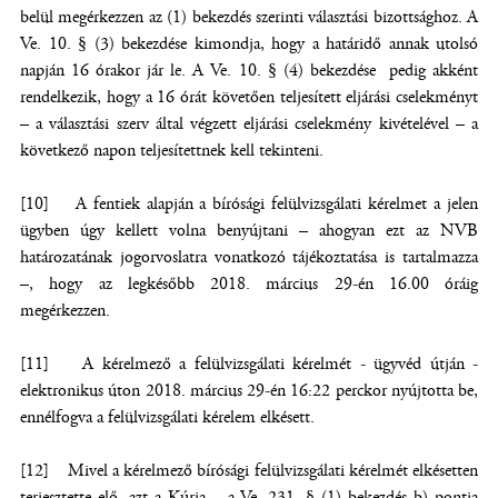
belül megérkezzen az (1) bekezdés szerinti választási bizottsághoz. A
Ve. 10. § (3) bekezdése kimondja, hogy a határidő annak utolsó
napján 16 órakor jár le. A Ve. 10. § (4) bekezdése pedig akként
rendelkezik, hogy a 16 órát követően teljesített eljárási cselekményt
– a választási szerv által végzett eljárási cselekmény kivételével – a
következő napon teljesítettnek kell tekinteni.
[10] A fentiek alapján a bírósági felülvizsgálati kérelmet a jelen
ügyben úgy kellett volna benyújtani – ahogyan ezt az NVB
határozatának jogorvoslatra vonatkozó tájékoztatása is tartalmazza
–, hogy az legkésőbb 2018. március 29-én 16.00 óráig
megérkezzen.
[11] A kérelmező a felülvizsgálati kérelmét - ügyvéd útján -
elektronikus úton 2018. március 29-én 16:22 perckor nyújtotta be,
ennélfogva a felülvizsgálati kérelem elkésett.
[12] Mivel a kérelmező bírósági felülvizsgálati kérelmét elkésetten
terjesztette elő, azt a Kúria – a Ve. 231. § (1) bekezdés b) pontja