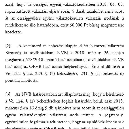
azzal, hogy az országos egyéni választókerületben 2018. 04. 08.
napra kitűzött választási eljárás során 5 darab ajánlóívet nem adott
át az országgyűlési egyéni választókerületi választási irodának a
rendelkezésre álló határidőben, ezért 50.000 Ft bírság megfizetésére
kötelezte.
[2] A kérelmező fellebbezése alapján eljárt Nemzeti Választási
Bizottság (a továbbiakban: NVB) a 2018. március 26. napján
meghozott 578/2018. számú határozatában (a továbbiakban: NVB
határozat) az OEVB határozatát helybenhagyta. Érdemi döntését a
Ve. 124. §-ára, 223. § (3) bekezdésére, 231. § (1) bekezdés d)
pontjára alapította.
[3] Az NVB határozatában azt állapította meg, hogy a kérelmező
a Ve. 124. § (2) bekezdésében foglalt határidőn belül, azaz 2018.
március 5-én 16 óráig 5 db ajánlóívet nem adott át az országgyűlési
egyéni választókerületi választási iroda részére. A jogszabály
egyértelműen fogalmaz a tekintetben, hogy az ajánlóívek leadásának
elmulasztása esetén az OEVB-nek - hivatalból eljárva - bírságot kell