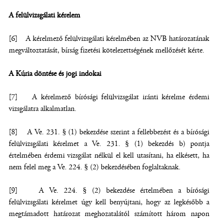
A felülvizsgálati kérelem
[6] A kérelmező felülvizsgálati kérelmében az NVB határozatának
megváltoztatását, bírság fizetési kötelezettségének mellőzését kérte.
A Kúria döntése és jogi indokai
[7] A kérelmező bírósági felülvizsgálat iránti kérelme érdemi
vizsgálatra alkalmatlan.
[8] A Ve. 231. § (1) bekezdése szerint a fellebbezést és a bírósági
felülvizsgálati kérelmet a Ve. 231. § (1) bekezdés b) pontja
értelmében érdemi vizsgálat nélkül el kell utasítani, ha elkésett, ha
nem felel meg a Ve. 224. § (2) bekezdésében foglaltaknak.
[9] A Ve. 224. § (2) bekezdése értelmében a bírósági
felülvizsgálati kérelmet úgy kell benyújtani, hogy az legkésőbb a
megtámadott határozat meghozatalától számított három napon