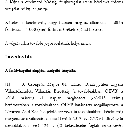
A Kúria a kérelmező bírósági felülvizsgálat iránti kérelmét érdemi
vizsgálat nélkül elutasítja.
Kötelezi a kérelmezőt, hogy fizessen meg az államnak – külön
felhívásra – 1.000 (ezer) forint mérsékelt eljárási illetéket.
A végzés ellen további jogorvoslatnak helye nincs.
I n d o k o l á s
A felülvizsgálat alapjául szolgáló tényállás
[1] A Csongrád Megye 04. számú Országgyűlési Egyéni
Választókerületi Választási Bizottság (a továbbiakban: OEVB) a
2018. március 21. napján meghozott 32/2018. számú
határozatában (a továbbiakban: OEVB határozat) megállapította: a
Nemzeti Zöld Koalíció jelölő szervezet (a továbbiakban: kérelmező)
megsértette a választási eljárásról szóló 2013. évi XXXVI. törvény (a
továbbiakban: Ve.) 124. § (2) bekezdésébe foglalt rendelkezést