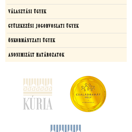
VÁLASZTÁSI ÜGYEK
GYÜLEKEZÉSI JOGORVOSLATI ÜGYEK
ÖNKORMÁNYZATI ÜGYEK
ANONIMIZÁLT HATÁROZATOK
(új
ablakban
nyílik
meg)