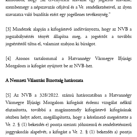
szembemegy a népszavazás céljával és a Ve. rendelkezéseivel, az ilyen
szavazatra való buzdítás ezért egy jogellenes tevékenység.”
[3] Mindezek alapján a kifogástevő indítványozta, hogy az NVB a
jogszabálysértés tényét állapítsa meg, a jogsértőt a további
jogsértéstől tiltsa el, valamint szabjon ki bírságot.
[4] Azonos tartalommal a Hatvannégy Vármegye Ifjúsági
Mozgalom is kifogást nyújtott be az NVB-hez.
A Nemzeti Választási Bizottság határozata
[5] Az NVB a 328/2022. számú határozatában a Hatvannégy
Vármegye Ifjúsági Mozgalom kifogását érdemi vizsgálat nélkül
elutasította, továbbá a magánszemély kifogástevő kifogásának
részben helyt adott, megállapította, hogy a kérelmező megsértette a
Ve. 2. § (1) bekezdés e) pontja szerinti jóhiszemű és rendeltetésszerű
joggyakorlás alapelvét; a kifogást a Ve. 2. § (1) bekezdés a) pontja