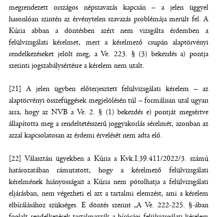
megrendezett országos népszavazás kapcsán – a jelen üggyel
hasonlóan szintén az érvénytelen szavazás problémája merült fel. A
Kúria abban a döntésben azért nem vizsgálta érdemben a
felülvizsgálati kérelmet, mert a kérelmező csupán alaptörvényi
rendelkezéseket jelölt meg, a Ve. 223. § (3) bekezdés a) pontja
szerinti jogszabálysértésre a kérelem nem utalt.
[21] A jelen ügyben előterjesztett felülvizsgálati kérelem – az
alaptörvényi összefüggések megjelölésén túl – formálisan utal ugyan
arra, hogy az NVB a Ve. 2. § (1) bekezdés e) pontját megsértve
állapította meg a rendeltetésszerű joggyakorlás sérelmét, azonban az
azzal kapcsolatosan az érdemi érvelését nem adta elő.
[22] Választási ügyekben a Kúria a Kvk.I.39.411/2022/3. számú
határozatában rámutatott, hogy a kérelmező felülvizsgálati
kérelmének hiányosságait a Kúria nem pótolhatja a felülvizsgálati
eljárásban, nem végezheti el azt a tartalmi elemzést, ami a kérelem
elbírálásához szükséges. E döntés szerint „A Ve. 222-225. §-ában
foglalt rendelkezések tartalmazzák a bírósági felülvizsgálati kérelem