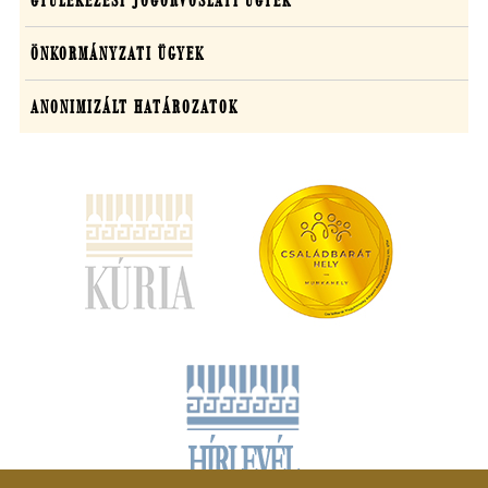
GYÜLEKEZÉSI JOGORVOSLATI ÜGYEK
ÖNKORMÁNYZATI ÜGYEK
ANONIMIZÁLT HATÁROZATOK
(új
ablakban
nyílik
meg)