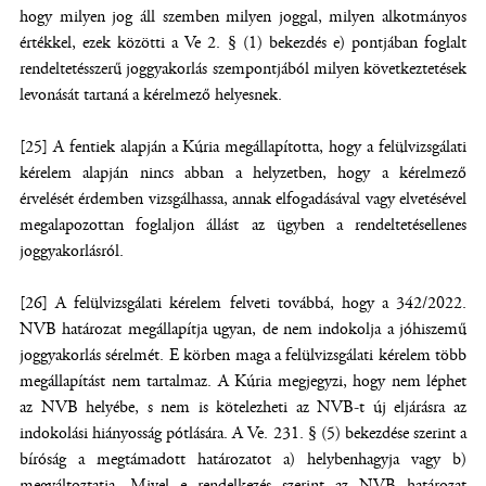
hogy milyen jog áll szemben milyen joggal, milyen alkotmányos
értékkel, ezek közötti a Ve 2. § (1) bekezdés e) pontjában foglalt
rendeltetésszerű joggyakorlás szempontjából milyen következtetések
levonását tartaná a kérelmező helyesnek.
[25] A fentiek alapján a Kúria megállapította, hogy a felülvizsgálati
kérelem alapján nincs abban a helyzetben, hogy a kérelmező
érvelését érdemben vizsgálhassa, annak elfogadásával vagy elvetésével
megalapozottan foglaljon állást az ügyben a rendeltetésellenes
joggyakorlásról.
[26] A felülvizsgálati kérelem felveti továbbá, hogy a 342/2022.
NVB határozat megállapítja ugyan, de nem indokolja a jóhiszemű
joggyakorlás sérelmét. E körben maga a felülvizsgálati kérelem több
megállapítást nem tartalmaz. A Kúria megjegyzi, hogy nem léphet
az NVB helyébe, s nem is kötelezheti az NVB-t új eljárásra az
indokolási hiányosság pótlására. A Ve. 231. § (5) bekezdése szerint a
bíróság a megtámadott határozatot a) helybenhagyja vagy b)
megváltoztatja. Mivel e rendelkezés szerint az NVB határozat