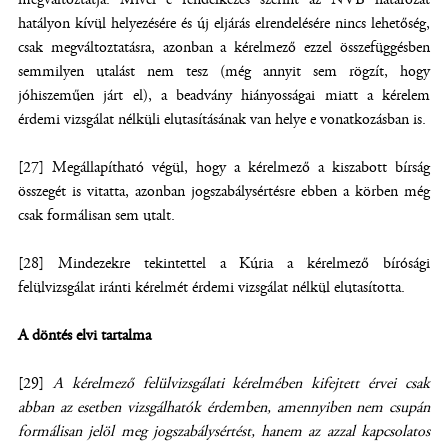
hatályon kívül helyezésére és új eljárás elrendelésére nincs lehetőség,
csak megváltoztatásra, azonban a kérelmező ezzel összefüggésben
semmilyen utalást nem tesz (még annyit sem rögzít, hogy
jóhiszeműen járt el), a beadvány hiányosságai miatt a kérelem
érdemi vizsgálat nélküli elutasításának van helye e vonatkozásban is.
[27] Megállapítható végül, hogy a kérelmező a kiszabott bírság
összegét is vitatta, azonban jogszabálysértésre ebben a körben még
csak formálisan sem utalt.
[28] Mindezekre tekintettel a Kúria a kérelmező bírósági
felülvizsgálat iránti kérelmét érdemi vizsgálat nélkül elutasította.
A döntés elvi tartalma
[29]
A kérelmező felülvizsgálati kérelmében kifejtett érvei csak
abban az esetben vizsgálhatók érdemben, amennyiben nem csupán
formálisan jelöl meg jogszabálysértést, hanem az azzal kapcsolatos