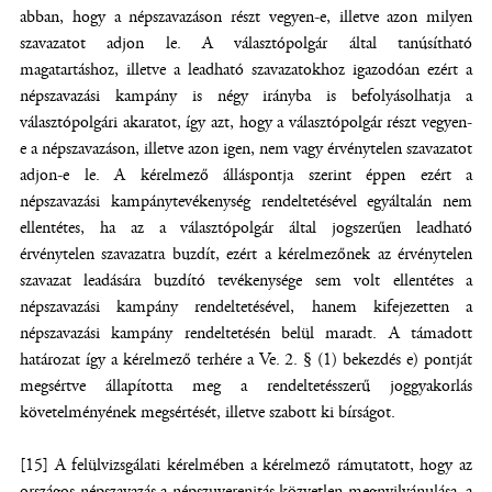
abban, hogy a népszavazáson részt vegyen-e, illetve azon milyen
szavazatot adjon le. A választópolgár által tanúsítható
magatartáshoz, illetve a leadható szavazatokhoz igazodóan ezért a
népszavazási kampány is négy irányba is befolyásolhatja a
választópolgári akaratot, így azt, hogy a választópolgár részt vegyen-
e a népszavazáson, illetve azon igen, nem vagy érvénytelen szavazatot
adjon-e le. A kérelmező álláspontja szerint éppen ezért a
népszavazási kampánytevékenység rendeltetésével egyáltalán nem
ellentétes, ha az a választópolgár által jogszerűen leadható
érvénytelen szavazatra buzdít, ezért a kérelmezőnek az érvénytelen
szavazat leadására buzdító tevékenysége sem volt ellentétes a
népszavazási kampány rendeltetésével, hanem kifejezetten a
népszavazási kampány rendeltetésén belül maradt. A támadott
határozat így a kérelmező terhére a Ve. 2. § (1) bekezdés e) pontját
megsértve állapította meg a rendeltetésszerű joggyakorlás
követelményének megsértését, illetve szabott ki bírságot.
[15] A felülvizsgálati kérelmében a kérelmező rámutatott, hogy az
országos népszavazás a népszuverenitás közvetlen megnyilvánulása, a