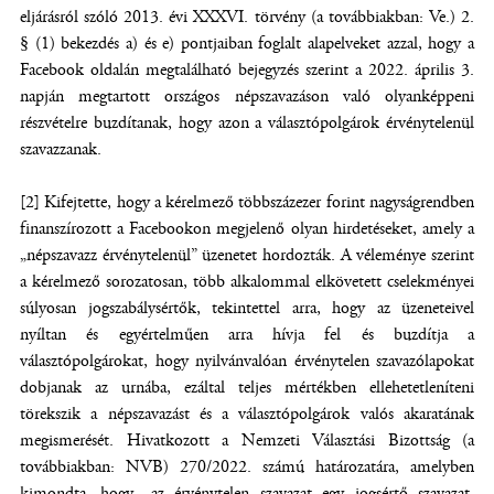
eljárásról szóló 2013. évi XXXVI. törvény (a továbbiakban: Ve.) 2.
§ (1) bekezdés a) és e) pontjaiban foglalt alapelveket azzal, hogy a
Facebook oldalán megtalálható bejegyzés szerint a 2022. április 3.
napján megtartott országos népszavazáson való olyanképpeni
részvételre buzdítanak, hogy azon a választópolgárok érvénytelenül
szavazzanak.
[2] Kifejtette, hogy a kérelmező többszázezer forint nagyságrendben
finanszírozott a Facebookon megjelenő olyan hirdetéseket, amely a
„népszavazz érvénytelenül” üzenetet hordozták. A véleménye szerint
a kérelmező sorozatosan, több alkalommal elkövetett cselekményei
súlyosan jogszabálysértők, tekintettel arra, hogy az üzeneteivel
nyíltan és egyértelműen arra hívja fel és buzdítja a
választópolgárokat, hogy nyilvánvalóan érvénytelen szavazólapokat
dobjanak az urnába, ezáltal teljes mértékben ellehetetleníteni
törekszik a népszavazást és a választópolgárok valós akaratának
megismerését. Hivatkozott a Nemzeti Választási Bizottság (a
továbbiakban: NVB) 270/2022. számú határozatára, amelyben
kimondta, hogy „az érvénytelen szavazat egy jogsértő szavazat,