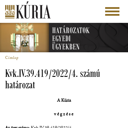
Ugrás
a
Főmenü
tartalomra
Címlap
Morzsa
Kvk.IV.39.419/2022/4. számú
határozat
A Kúria
végzése
Az ügy száma:
Kvk.IV.39.419/2022/4.