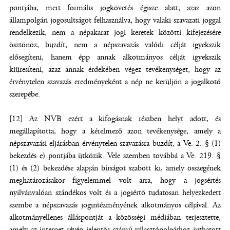
pontjába, mert formális jogkövetés égisze alatt, azaz azon
állampolgári jogosultságot felhasználva, hogy valaki szavazati joggal
rendelkezik, nem a népakarat jogi keretek közötti kifejezésére
ösztönöz, buzdít, nem a népszavazás valódi célját igyekszik
elősegíteni, hanem épp annak alkotmányos célját igyekszik
kiüresíteni, azaz annak érdekében végez tevékenységet, hogy az
érvénytelen szavazás eredményeként a nép ne kerüljön a jogalkotó
szerepébe.
[12] Az NVB ezért a kifogásnak részben helyt adott, és
megállapította, hogy a kérelmező azon tevékenysége, amely a
népszavazási eljárásban érvénytelen szavazásra buzdít, a Ve. 2. § (1)
bekezdés e) pontjába ütközik. Vele szemben továbbá a Ve. 219. §
(1) és (2) bekezdése alapján bírságot szabott ki, amely összegének
meghatározásakor figyelemmel volt arra, hogy a jogsértés
nyilvánvalóan szándékos volt és a jogsértő tudatosan helyezkedett
szembe a népszavazás jogintézményének alkotmányos céljával. Az
alkotmányellenes álláspontját a közösségi médiában terjesztette,
amely az internet révén jelentős számú választópolgárhoz juthatott