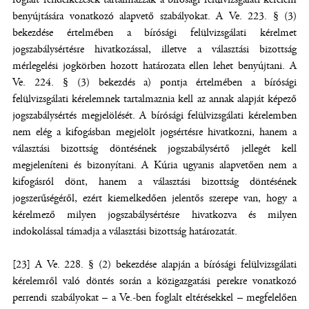
benyújtására vonatkozó alapvető szabályokat. A Ve. 223. § (3)
bekezdése értelmében a bírósági felülvizsgálati kérelmet
jogszabálysértésre hivatkozással, illetve a választási bizottság
mérlegelési jogkörben hozott határozata ellen lehet benyújtani. A
Ve. 224. § (3) bekezdés a) pontja értelmében a bírósági
felülvizsgálati kérelemnek tartalmaznia kell az annak alapját képező
jogszabálysértés megjelölését. A bírósági felülvizsgálati kérelemben
nem elég a kifogásban megjelölt jogsértésre hivatkozni, hanem a
választási bizottság döntésének jogszabálysértő jellegét kell
megjeleníteni és bizonyítani. A Kúria ugyanis alapvetően nem a
kifogásról dönt, hanem a választási bizottság döntésének
jogszerűségéről, ezért kiemelkedően jelentős szerepe van, hogy a
kérelmező milyen jogszabálysértésre hivatkozva és milyen
indokolással támadja a választási bizottság határozatát.
[23] A Ve. 228. § (2) bekezdése alapján a bírósági felülvizsgálati
kérelemről való döntés során a közigazgatási perekre vonatkozó
perrendi szabályokat – a Ve.-ben foglalt eltérésekkel – megfelelően