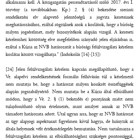
alkalmazni kell. A közigazgatási perrendtartásról szóló 2017. évi I.
törvény (a továbbiakban: Kp.) 2. § (4) bekezdése szerinti
rendelkezési elv alapvető jelentőségű a jogvita kereteinek
meghatározásához, ezáltal rögzülnek azok a korlátok, hogy a bíróság
milyen jogsérelmet, mely bizonyítékok alapján vizsgál. A kereseti
kérelemhez kötöttség elve megfelelően irányadó jelen eljárásban is,
ezáltal a Kúria az NVB határozatát a bírósági felülvizsgálati kérelem
korlátai között vizsgálhatja.” (Indokolás [14]-[15])
[24] Jelen felülvizsgálati kérelem kapcsán megállapítható, hogy a
Ve. alapelvi rendelkezésének formális felhívásán túl a kérelmező
nem mutatja be, hogy a határozat milyen konkrét összefüggések
alapján jogszabálysértő. Nem mutatja be a Kúria által elbírálható
módon, hogy a Ve. 2. § (1) bekezdés e) pontjának miért nem
tulajdonítható olyan értelmezés, mint amilyet annak az NVB
támadott határozata adott. Utal ugyan arra, hogy az NVB határozat
az ügy alapjogi aspektusait figyelmen kívül hagyja, de hiányzik az
általa helyesnek vélt értékmérlegelés bemutatása. Nem tartalmazza a
felülvizsgálati kérelem az elbírálhatósághoz szükséges pontossággal,