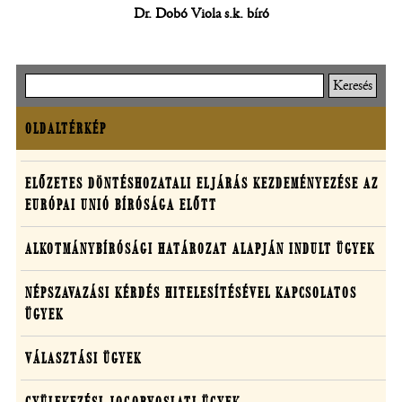
Dr. Dobó Viola s.k. bíró
Keresés
OLDALTÉRKÉP
Oldaltérkép
Határozatok
ELŐZETES DÖNTÉSHOZATALI ELJÁRÁS KEZDEMÉNYEZÉSE AZ
EURÓPAI UNIÓ BÍRÓSÁGA ELŐTT
egyedi
ügyekben
ALKOTMÁNYBÍRÓSÁGI HATÁROZAT ALAPJÁN INDULT ÜGYEK
NÉPSZAVAZÁSI KÉRDÉS HITELESÍTÉSÉVEL KAPCSOLATOS
ÜGYEK
VÁLASZTÁSI ÜGYEK