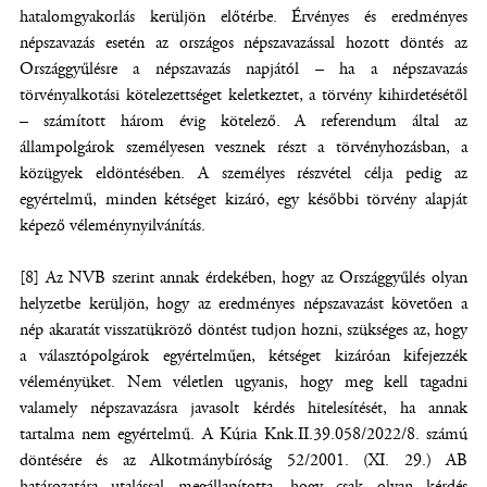
hatalomgyakorlás kerüljön előtérbe. Érvényes és eredményes
népszavazás esetén az országos népszavazással hozott döntés az
Országgyűlésre a népszavazás napjától – ha a népszavazás
törvényalkotási kötelezettséget keletkeztet, a törvény kihirdetésétől
– számított három évig kötelező. A referendum által az
állampolgárok személyesen vesznek részt a törvényhozásban, a
közügyek eldöntésében. A személyes részvétel célja pedig az
egyértelmű, minden kétséget kizáró, egy későbbi törvény alapját
képező véleménynyilvánítás.
[8] Az NVB szerint annak érdekében, hogy az Országgyűlés olyan
helyzetbe kerüljön, hogy az eredményes népszavazást követően a
nép akaratát visszatükröző döntést tudjon hozni, szükséges az, hogy
a választópolgárok egyértelműen, kétséget kizáróan kifejezzék
véleményüket. Nem véletlen ugyanis, hogy meg kell tagadni
valamely népszavazásra javasolt kérdés hitelesítését, ha annak
tartalma nem egyértelmű. A Kúria Knk.II.39.058/2022/8. számú
döntésére és az Alkotmánybíróság 52/2001. (XI. 29.) AB
határozatára utalással megállapította, hogy csak olyan kérdés