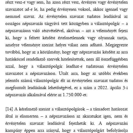
részt vesz-e vagy sem, ha azon részt vesz, érvényes vagy érvénytelen
szavazatot ad-e le, ha pedig érvényesen voksol, akkor igennel vagy
nemmel szavaz. Az érvénytelen szavazat tudatos leadásával az
országos népszavazás tárgyává tett közügyben a választópolgár – a
népszavazáson való részvételével, aktívan – azt a véleményét fejezi
ki, hogy a feltett kérdést értelmetlennek vagy olyannak tartja,
amelyre véleménye szerint helyes válasz nem adható. Megjegyezte
továbbá, hogy az a körülmény, hogy egy népszavazási kérdést az arra
hatáskörrel rendelkező szervek hitelesítettek, nem áll összefüggésben
azzal, hogy a választópolgár leadhat-e tudatosan érvénytelen
szavazatot a népszavazáson. Utalt arra, hogy az utóbbi években
jelentős számú választópolgár élt az érvénytelen szavazat tudatos és
megfontolt leadásának lehetőségével, ez a szám a 2022. április 3-i
népszavazás alkalmával elérte az 1.750.000-et.
[14] A kérelmező szerint a választópolgárok – a támadott határozat
által is elismerten – a népszavazáson az akaratukat igen, nem és
érvénytelen szavazat leadásával fejezhetik ki. A népszavazási
kampány éppen arra irányul, hogy a választópolgárt befolyásolja