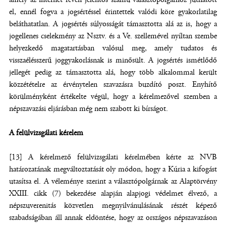
el, ennél fogva a jogsértéssel érintettek valódi köre gyakorlatilag
beláthatatlan. A jogsértés súlyosságát támasztotta alá az is, hogy a
jogellenes cselekmény az Nsztv. és a Ve. szellemével nyíltan szembe
helyezkedő magatartásban valósul meg, amely tudatos és
visszaélésszerű joggyakorlásnak is minősült. A jogsértés ismétlődő
jellegét pedig az támasztotta alá, hogy több alkalommal került
közzétételre az érvénytelen szavazásra buzdító poszt. Enyhítő
körülményként értékelte végül, hogy a kérelmezővel szemben a
népszavazási eljárásban még nem szabott ki bírságot.
A felülvizsgálati kérelem
[13] A kérelmező felülvizsgálati kérelmében kérte az NVB
határozatának megváltoztatását oly módon, hogy a Kúria a kifogást
utasítsa el. A véleménye szerint a választópolgárnak az Alaptörvény
XXIII. cikk (7) bekezdése alapján alapjogi védelmet élvező, a
népszuverenitás közvetlen megnyilvánulásának részét képező
szabadságában áll annak eldöntése, hogy az országos népszavazáson