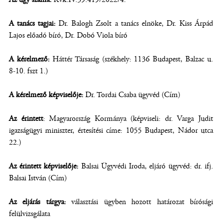
A tanács tagjai:
Dr. Balogh Zsolt a tanács elnöke, Dr. Kiss Árpád
Lajos előadó bíró, Dr. Dobó Viola bíró
A kérelmező:
Háttér Társaság (székhely: 1136 Budapest, Balzac u.
8-10. fszt 1.)
A kérelmező képviselője:
Dr. Tordai Csaba ügyvéd (Cím)
Az érintett
: Magyarország Kormánya (képviseli: dr. Varga Judit
igazságügyi miniszter, értesítési címe: 1055 Budapest, Nádor utca
22.)
Az érintett képviselője:
Balsai Ügyvédi Iroda, eljáró ügyvéd: dr. ifj.
Balsai István (Cím)
Az eljárás tárgya:
választási ügyben hozott határozat bírósági
felülvizsgálata