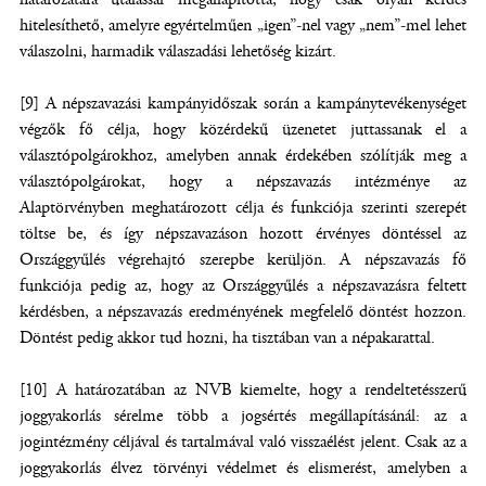
hitelesíthető, amelyre egyértelműen „igen”-nel vagy „nem”-mel lehet
válaszolni, harmadik válaszadási lehetőség kizárt.
[9] A népszavazási kampányidőszak során a kampánytevékenységet
végzők fő célja, hogy közérdekű üzenetet juttassanak el a
választópolgárokhoz, amelyben annak érdekében szólítják meg a
választópolgárokat, hogy a népszavazás intézménye az
Alaptörvényben meghatározott célja és funkciója szerinti szerepét
töltse be, és így népszavazáson hozott érvényes döntéssel az
Országgyűlés végrehajtó szerepbe kerüljön. A népszavazás fő
funkciója pedig az, hogy az Országgyűlés a népszavazásra feltett
kérdésben, a népszavazás eredményének megfelelő döntést hozzon.
Döntést pedig akkor tud hozni, ha tisztában van a népakarattal.
[10] A határozatában az NVB kiemelte, hogy a rendeltetésszerű
joggyakorlás sérelme több a jogsértés megállapításánál: az a
jogintézmény céljával és tartalmával való visszaélést jelent. Csak az a
joggyakorlás élvez törvényi védelmet és elismerést, amelyben a