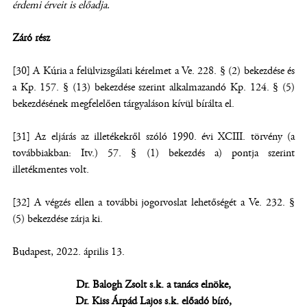
érdemi érveit is előadja.
Záró rész
[30] A Kúria a felülvizsgálati kérelmet a Ve. 228. § (2) bekezdése és
a Kp. 157. § (13) bekezdése szerint alkalmazandó Kp. 124. § (5)
bekezdésének megfelelően tárgyaláson kívül bírálta el.
[31] Az eljárás az illetékekről szóló 1990. évi XCIII. törvény (a
továbbiakban: Itv.) 57. § (1) bekezdés a) pontja szerint
illetékmentes volt.
[32] A végzés ellen a további jogorvoslat lehetőségét a Ve. 232. §
(5) bekezdése zárja ki.
Budapest, 2022. április 13.
Dr. Balogh Zsolt s.k. a tanács elnöke,
Dr. Kiss Árpád Lajos s.k. előadó bíró,