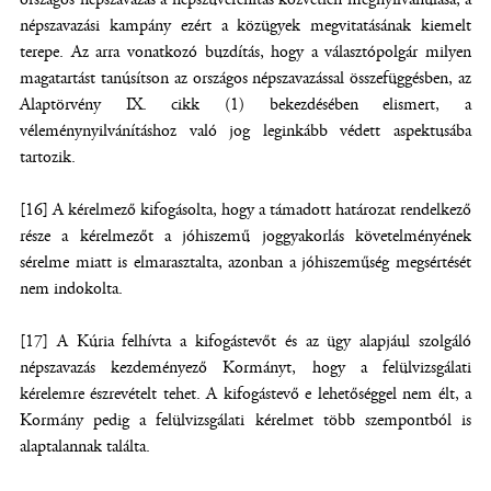
népszavazási kampány ezért a közügyek megvitatásának kiemelt
terepe. Az arra vonatkozó buzdítás, hogy a választópolgár milyen
magatartást tanúsítson az országos népszavazással összefüggésben, az
Alaptörvény IX. cikk (1) bekezdésében elismert, a
véleménynyilvánításhoz való jog leginkább védett aspektusába
tartozik.
[16] A kérelmező kifogásolta, hogy a támadott határozat rendelkező
része a kérelmezőt a jóhiszemű joggyakorlás követelményének
sérelme miatt is elmarasztalta, azonban a jóhiszeműség megsértését
nem indokolta.
[17] A Kúria felhívta a kifogástevőt és az ügy alapjául szolgáló
népszavazás kezdeményező Kormányt, hogy a felülvizsgálati
kérelemre észrevételt tehet. A kifogástevő e lehetőséggel nem élt, a
Kormány pedig a felülvizsgálati kérelmet több szempontból is
alaptalannak találta.