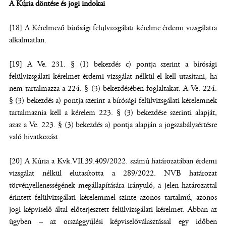
A Kúria döntése és jogi indokai
[18] A Kérelmező bírósági felülvizsgálati kérelme érdemi vizsgálatra
alkalmatlan.
[19] A Ve. 231. § (1) bekezdés c) pontja szerint a bírósági
felülvizsgálati kérelmet érdemi vizsgálat nélkül el kell utasítani, ha
nem tartalmazza a 224. § (3) bekezdésében foglaltakat. A Ve. 224.
§ (3) bekezdés a) pontja szerint a bírósági felülvizsgálati kérelemnek
tartalmaznia kell a kérelem 223. § (3) bekezdése szerinti alapját,
azaz a Ve. 223. § (3) bekezdés a) pontja alapján a jogszabálysértésre
való hivatkozást.
[20] A Kúria a Kvk.VII.39.409/2022. számú határozatában érdemi
vizsgálat nélkül elutasította a 289/2022. NVB határozat
törvényellenességének megállapítására irányuló, a jelen határozattal
érintett felülvizsgálati kérelemmel szinte azonos tartalmú, azonos
jogi képviselő által előterjesztett felülvizsgálati kérelmet. Abban az
ügyben – az országgyűlési képviselőválasztással egy időben