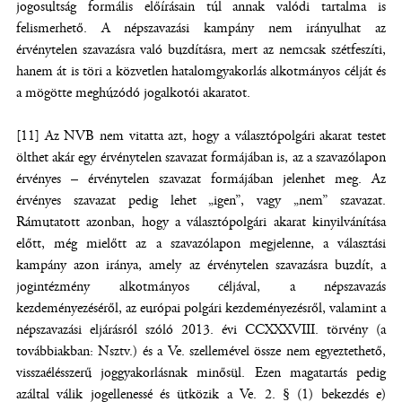
jogosultság formális előírásain túl annak valódi tartalma is
felismerhető. A népszavazási kampány nem irányulhat az
érvénytelen szavazásra való buzdításra, mert az nemcsak szétfeszíti,
hanem át is töri a közvetlen hatalomgyakorlás alkotmányos célját és
a mögötte meghúzódó jogalkotói akaratot.
[11] Az NVB nem vitatta azt, hogy a választópolgári akarat testet
ölthet akár egy érvénytelen szavazat formájában is, az a szavazólapon
érvényes – érvénytelen szavazat formájában jelenhet meg. Az
érvényes szavazat pedig lehet „igen”, vagy „nem” szavazat.
Rámutatott azonban, hogy a választópolgári akarat kinyilvánítása
előtt, még mielőtt az a szavazólapon megjelenne, a választási
kampány azon iránya, amely az érvénytelen szavazásra buzdít, a
jogintézmény alkotmányos céljával, a népszavazás
kezdeményezéséről, az európai polgári kezdeményezésről, valamint a
népszavazási eljárásról szóló 2013. évi CCXXXVIII. törvény (a
továbbiakban: Nsztv.) és a Ve. szellemével össze nem egyeztethető,
visszaélésszerű joggyakorlásnak minősül. Ezen magatartás pedig
azáltal válik jogellenessé és ütközik a Ve. 2. § (1) bekezdés e)