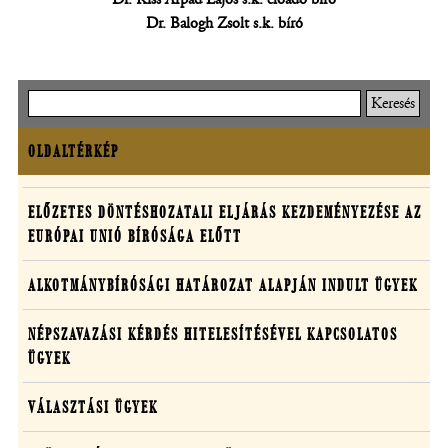
Dr. Balogh Zsolt s.k. bíró
Keresés
OLDALTÉRKÉP
Oldaltérkép
Határozatok
ELŐZETES DÖNTÉSHOZATALI ELJÁRÁS KEZDEMÉNYEZÉSE AZ
EURÓPAI UNIÓ BÍRÓSÁGA ELŐTT
egyedi
ügyekben
ALKOTMÁNYBÍRÓSÁGI HATÁROZAT ALAPJÁN INDULT ÜGYEK
NÉPSZAVAZÁSI KÉRDÉS HITELESÍTÉSÉVEL KAPCSOLATOS
ÜGYEK
VÁLASZTÁSI ÜGYEK