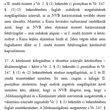
a II. rendű érintett a Ve. 2. § (1) bekezdés c) pontjában és Ve. 147.
§ (1)-(2) bekezdéseiben foglalt szabályok megsértésének
megállapítására irányult, az az NVB határozatának további részeit
nem támadta. Másrészt a Kúria hivatalos tudomással rendelkezik
arról, hogy az NVB jelen eljárással érintett határozatának
felülvizsgálat – más indokok alapján – az I. rendű érintett is kérte,
melyet a Kúria külön eljárásban bírált el. Jelen végzés tehát nem
foglalhatott állást az I. rendű érintett felülvizsgálati kérelmével
kapcsolatosan.
A kérelmező kifogásában a döntésre irányuló kérelmében –
általánosságban – kérte a Ve. 2. § (1) bekezdés c) pontjában és Ve.
147. § (1) és (2) bekezdésének sérelme megállapítását, az I. és II.
rendű érintettekkel szemben. Itt nem, csupán a kifogás II.
pontjában részletezte, hogy melyik jogsértés megállapítást kivel
szemben kéri, akként, hogy az NVB állapítsa meg, hogy a
„Médiaszolgáltató és a Kérelmezett jelölő szervezetek megsértették a
választásra irányadó jogszabály Ve. 2. § (1) bekezdés c) bekezdésében
foglalt rendelkezéseket. A Médiaszolgáltató megsértette a Ve. 147. §