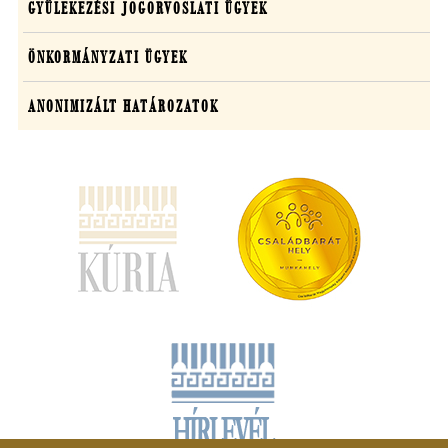
GYÜLEKEZÉSI JOGORVOSLATI ÜGYEK
ÖNKORMÁNYZATI ÜGYEK
ANONIMIZÁLT HATÁROZATOK
(új
ablakban
nyílik
meg)