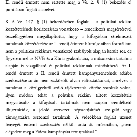
II. rendű érintett nem sértette meg a Ve. 2. § (1) bekezdés c)
pontjában foglalt alapelvet.
A Ve. 147. § (1) bekezdésében foglalt – a politikai reklám
közzétételének korlátozására vonatkozó – rendelkezés megsértésével
összefüggésben megállapította, hogy a kifogásban sérelmezett
tartalmak közzétételére az I. rendű érintett hírműsorában formálisan
nem a politikai reklámra vonatkozó szabályok alapján került sor, de
figyelemmel az NVB és a Kúria gyakorlatára, a műsorszám tartalma
alapján is vizsgálható és politikai reklámnak minősíthető. Az I.
rendű érintett a II. rendű érintett kampányüzenetének adásba
szerkesztése során nem eszközölt olyan változtatásokat, amelyek a
tartalmat a közügyekről szóló tájékoztatás körébe sorolták volna,
ilyen módon tehát a politikai reklám tiltott közzététele
megvalósult: a kifogásolt tartalmak nem csupán szemléltető
illusztrációk, a jelölő szervezet népszerűsítését szolgáló vagy
támogatására ösztönző tartalmak. A videókban foglalt üzenet
lényegét érdemi szerkesztés nélkül adta át műsorában, „nem
elégedett meg a Fidesz kampányára tett utalással.”