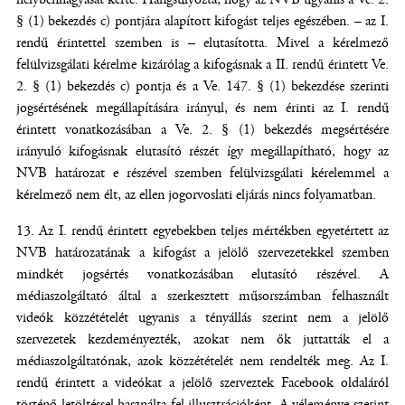
§ (1) bekezdés c) pontjára alapított kifogást teljes egészében. – az I.
rendű érintettel szemben is – elutasította. Mivel a kérelmező
felülvizsgálati kérelme kizárólag a kifogásnak a II. rendű érintett Ve.
2. § (1) bekezdés c) pontja és a Ve. 147. § (1) bekezdése szerinti
jogsértésének megállapítására irányul, és nem érinti az I. rendű
érintett vonatkozásában a Ve. 2. § (1) bekezdés megsértésére
irányuló kifogásnak elutasító részét így megállapítható, hogy az
NVB határozat e részével szemben felülvizsgálati kérelemmel a
kérelmező nem élt, az ellen jogorvoslati eljárás nincs folyamatban.
Az I. rendű érintett egyebekben teljes mértékben egyetértett az
NVB határozatának a kifogást a jelölő szervezetekkel szemben
mindkét jogsértés vonatkozásában elutasító részével. A
médiaszolgáltató által a szerkesztett műsorszámban felhasznált
videók közzétételét ugyanis a tényállás szerint nem a jelölő
szervezetek kezdeményezték, azokat nem ők juttatták el a
médiaszolgáltatónak, azok közzétételét nem rendelték meg. Az I.
rendű érintett a videókat a jelölő szerveztek Facebook oldaláról
történő letöltéssel használta fel illusztrációként. A véleménye szerint