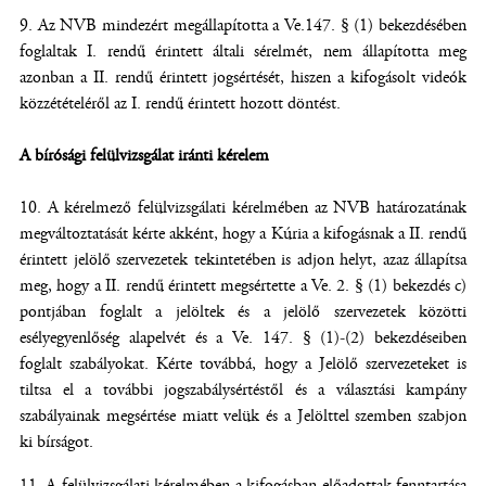
Az NVB mindezért megállapította a Ve.147. § (1) bekezdésében
foglaltak I. rendű érintett általi sérelmét, nem állapította meg
azonban a II. rendű érintett jogsértését, hiszen a kifogásolt videók
közzétételéről az I. rendű érintett hozott döntést.
A bírósági felülvizsgálat iránti kérelem
A kérelmező felülvizsgálati kérelmében az NVB határozatának
megváltoztatását kérte akként, hogy a Kúria a kifogásnak a II. rendű
érintett jelölő szervezetek tekintetében is adjon helyt, azaz állapítsa
meg, hogy a II. rendű érintett megsértette a Ve. 2. § (1) bekezdés c)
pontjában foglalt a jelöltek és a jelölő szervezetek közötti
esélyegyenlőség alapelvét és a Ve. 147. § (1)-(2) bekezdéseiben
foglalt szabályokat. Kérte továbbá, hogy a Jelölő szervezeteket is
tiltsa el a további jogszabálysértéstől és a választási kampány
szabályainak megsértése miatt velük és a Jelölttel szemben szabjon
ki bírságot.
A felülvizsgálati kérelmében a kifogásban előadottak fenntartása