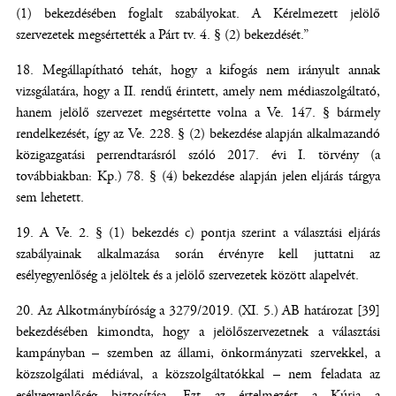
(1) bekezdésében foglalt szabályokat. A Kérelmezett jelölő
szervezetek megsértették a Párt tv. 4. § (2) bekezdését.”
Megállapítható tehát, hogy a kifogás nem irányult annak
vizsgálatára, hogy a II. rendű érintett, amely nem médiaszolgáltató,
hanem jelölő szervezet megsértette volna a Ve. 147. § bármely
rendelkezését, így az Ve. 228. § (2) bekezdése alapján alkalmazandó
közigazgatási perrendtarásról szóló 2017. évi I. törvény (a
továbbiakban: Kp.) 78. § (4) bekezdése alapján jelen eljárás tárgya
sem lehetett.
A Ve. 2. § (1) bekezdés c) pontja szerint a választási eljárás
szabályainak alkalmazása során érvényre kell juttatni az
esélyegyenlőség a jelöltek és a jelölő szervezetek között alapelvét.
Az Alkotmánybíróság a 3279/2019. (XI. 5.) AB határozat [39]
bekezdésében kimondta, hogy a jelölőszervezetnek a választási
kampányban – szemben az állami, önkormányzati szervekkel, a
közszolgálati médiával, a közszolgáltatókkal – nem feladata az
esélyegyenlőség biztosítása. Ezt az értelmezést a Kúria a