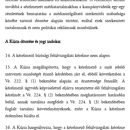
továbbá a sérelmezett médiatartalmakban a kampányvideók egy-egy
részletének bemutatása a médiaszolgáltató szerkesztői szabadsága
körébe tartozó döntése alapján történt, ezáltal ezek szerkesztett
tartalomnak és nem politikai reklámnak minősülnek.
A Kúria döntése és jogi indokai
A kérelmező bírósági felülvizsgálati kérelme nem alapos.
A Kúria megállapította, hogy a kérelmező a saját jelölő
szervezeti minőségét érintő kérdésben járt el, ebből következően a
Ve. 222. § (1) bekezdése alapján az érintettsége fennállt. A
kérelmező ügyvédi képviselettel eljárva terjesztette elő felülvizsgálati
kérelmét a Ve. 224. § (2) bekezdésében meghatározott határidőn
belül, annak tartalma megfelelt a Ve. 224. § (3) bekezdésében
foglalt tartalmi követelményeknek, ezért a Kúria a kérelmet
érdemben bírálta el.
A Kúria hangsúlyozza, hogy a kérelmező felülvizsgálati kérelme