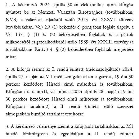
A kérelmező 2024. április 30-án elektronikus úton kifogást
nyújtott be az Nemzeti Választási Bizottsághoz (továbbiakban:
NVB) a választási eljárásról szóló 2013. évi XXXVI. törvény
(továbbiakban: Ve.) 2.§ (1) bekezdés c) pontjában foglalt alapelv, a
Ve. 147. § (1) és (2) bekezdéseiben foglaltak és a pártok
működéséről és gazdálkodásáról szóló 1989. évi XXXIII. törvény (a
továbbiakban: Párttv.) 4. § (2) bekezdésében foglaltak megsértése
miatt.
A kifogás szerint az I. rendű érintett (médiaszolgáltató) 2024.
április 27. napján az M1 médiaszolgáltatásban sugárzott, 19 óra 30
perckor kezdődött Híradó című műsorban (a továbbiakban:
Kifogásolt tartalom1), valamint a 2024. április 28. napján 19 óra
30 perckor kezdődött Híradó című műsorban (a továbbiakban:
Kifogásolt tartalom2) a II. rendű érintett jelölő szervezet
támogatására buzdító tartalmat tett közzé.
A kérelmező véleménye szerint a kifogásolt tartalmakban az M1
híradó kizárólagosan és egyoldalúan a II. rendű érintett