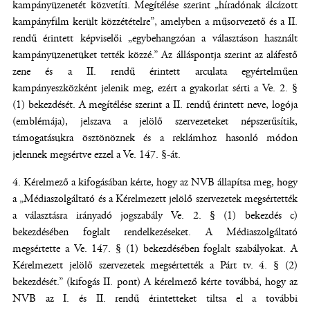
kampányüzenetét közvetíti. Megítélése szerint „híradónak álcázott
kampányfilm került közzétételre”, amelyben a műsorvezető és a II.
rendű érintett képviselői „egybehangzóan a választáson használt
kampányüzenetüket tették közzé.” Az álláspontja szerint az aláfestő
zene és a II. rendű érintett arculata egyértelműen
kampányeszközként jelenik meg, ezért a gyakorlat sérti a Ve. 2. §
(1) bekezdését. A megítélése szerint a II. rendű érintett neve, logója
(emblémája), jelszava a jelölő szervezeteket népszerűsítik,
támogatásukra ösztönöznek és a reklámhoz hasonló módon
jelennek megsértve ezzel a Ve. 147. §-át.
Kérelmező a kifogásában kérte, hogy az NVB állapítsa meg, hogy
a „Médiaszolgáltató és a Kérelmezett jelölő szervezetek megsértették
a választásra irányadó jogszabály Ve. 2. § (1) bekezdés c)
bekezdésében foglalt rendelkezéseket. A Médiaszolgáltató
megsértette a Ve. 147. § (1) bekezdésében foglalt szabályokat. A
Kérelmezett jelölő szervezetek megsértették a Párt tv. 4. § (2)
bekezdését.” (kifogás II. pont) A kérelmező kérte továbbá, hogy az
NVB az I. és II. rendű érintetteket tiltsa el a további