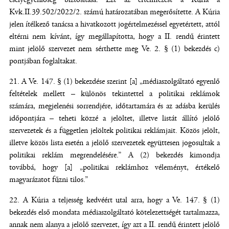
Kvk.II.39.502/2022/2. számú határozatában megerősítette. A Kúria
jelen ítélkező tanácsa a hivatkozott jogértelmezéssel egyetértett, attól
eltérni nem kívánt, így megállapította, hogy a II. rendű érintett
mint jelölő szervezet nem sérthette meg Ve. 2. § (1) bekezdés c)
pontjában foglaltakat.
A Ve. 147. § (1) bekezdése szerint [a] „médiaszolgáltató egyenlő
feltételek mellett – különös tekintettel a politikai reklámok
számára, megjelenési sorrendjére, időtartamára és az adásba kerülés
időpontjára – teheti közzé a jelöltet, illetve listát állító jelölő
szervezetek és a független jelöltek politikai reklámjait. Közös jelölt,
illetve közös lista esetén a jelölő szervezetek együttesen jogosultak a
politikai reklám megrendelésére.” A (2) bekezdés kimondja
továbbá, hogy [a] „politikai reklámhoz véleményt, értékelő
magyarázatot fűzni tilos.”
A Kúria a teljesség kedvéért utal arra, hogy a Ve. 147. § (1)
bekezdés első mondata médiaszolgáltató kötelezettségét tartalmazza,
annak nem alanya a jelölő szervezet, így azt a II. rendű érintett jelölő