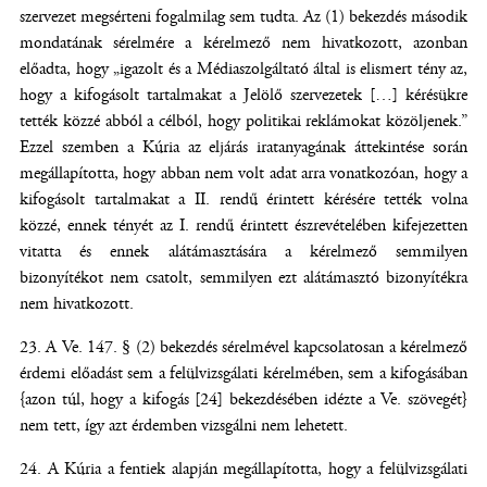
szervezet megsérteni fogalmilag sem tudta. Az (1) bekezdés második
mondatának sérelmére a kérelmező nem hivatkozott, azonban
előadta, hogy „igazolt és a Médiaszolgáltató által is elismert tény az,
hogy a kifogásolt tartalmakat a Jelölő szervezetek […] kérésükre
tették közzé abból a célból, hogy politikai reklámokat közöljenek.”
Ezzel szemben a Kúria az eljárás iratanyagának áttekintése során
megállapította, hogy abban nem volt adat arra vonatkozóan, hogy a
kifogásolt tartalmakat a II. rendű érintett kérésére tették volna
közzé, ennek tényét az I. rendű érintett észrevételében kifejezetten
vitatta és ennek alátámasztására a kérelmező semmilyen
bizonyítékot nem csatolt, semmilyen ezt alátámasztó bizonyítékra
nem hivatkozott.
A Ve. 147. § (2) bekezdés sérelmével kapcsolatosan a kérelmező
érdemi előadást sem a felülvizsgálati kérelmében, sem a kifogásában
{azon túl, hogy a kifogás [24] bekezdésében idézte a Ve. szövegét}
nem tett, így azt érdemben vizsgálni nem lehetett.
A Kúria a fentiek alapján megállapította, hogy a felülvizsgálati