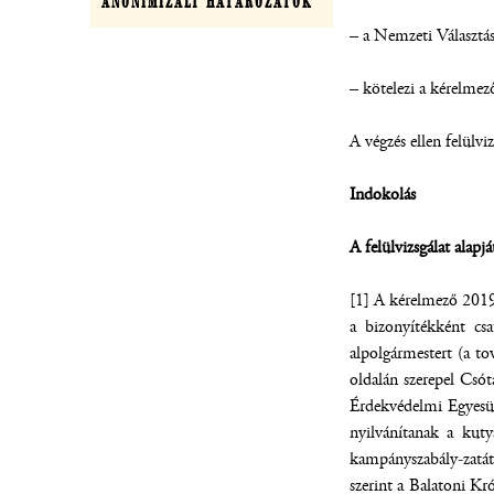
ANONIMIZÁLT HATÁROZATOK
– a Nemzeti Választá
– kötelezi a kérelmező
A végzés ellen felülvi
Indokolás
A felülvizsgálat alapjá
[1] A kérelmező 2019.
a bizonyítékként cs
alpolgármestert (a t
oldalán szerepel Csó
Érdekvédelmi Egyesüle
nyilvánítanak a kut
kampányszabály-zatát
szerint a Balatoni Kr