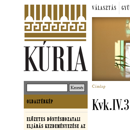
Ugrás
VÁLASZTÁS
GYÜ
a
Főmenü
tartalomra
Címlap
Keresés
Morzsa
Kvk.IV.
OLDALTÉRKÉP
Oldaltérkép
ELŐZETES DÖNTÉSHOZATALI
Határozatok
ELJÁRÁS KEZDEMÉNYEZÉSE AZ