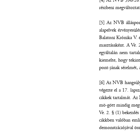
[4] Az NVB 396/2019
részbeni megváltoztat
[5] Az NVB álláspont
alapelvek érvényesülé
Balatoni Krónika V. é
masztásaként. A Ve. 
egyáltalán nem tarta
kiemelte, hogy tekint
pont-jának sérelmét, 
[6] Az NVB hangsúlyo
végezte el a 17. laps
cikkek tartalmát. Az
mö-gött mindig megtal
Ve. 2. § (1) bekezdés
cikkben valóban említ
demonstrációjával öss