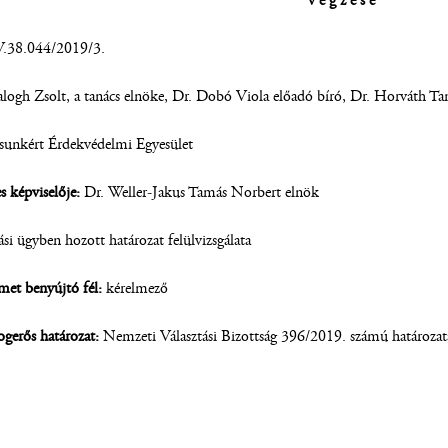
v é g z é s e
.38.044/2019/3.
logh Zsolt, a tanács elnöke, Dr. Dobó Viola előadó bíró, Dr. Horváth Ta
sunkért Érdekvédelmi Egyesület
 képviselője:
Dr. Weller-Jakus Tamás Norbert elnök
ási ügyben hozott határozat felülvizsgálata
lmet benyújtó fél:
kérelmező
jogerős határozat:
Nemzeti Választási Bizottság 396/2019. számú határozat