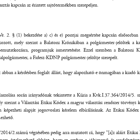
sztás kapcsán az érintett sajtótermékben szerepeljen.
. 2. § (1) bekezdése a) c) és e) pontjai megsértése kapcsán elsősorban a
tkozott, mely szerint a Balatoni Krónikában a polgármester-jelöltek a k
bemutatkozásra, programjuk ismertetésére. Ezzel szemben a Balatoni 
z alpolgármester, a Fidesz-KDNP polgármester-jelöltje szerepelt.
 abban a kérdésben foglalt állást, hogy alapozható-e önmagában a kiadó ka
aszolása során irányadónak tekintette a Kúria a Kvk.I.37.364/2014/5. sz
ly szerint a Választási Etikai Kódex a magyar választási rendszer törvényi 
képezheti alapját jogorvoslati kérelem elbírálásának. Az Etikai Kódex 
mezhető.
2014/2.számú végzésében pedig arra mutatott rá, hogy "[a]z aláírt Etikai