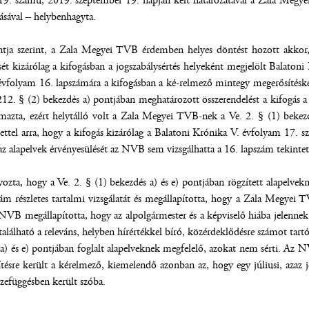
. számú, 2019. szeptember 19. napján kelt határozatával a Zala Megyei
ásával – helybenhagyta.
ja szerint, a Zala Megyei TVB érdemben helyes döntést hozott akkor, 
sét kizárólag a kifogásban a jogszabálysértés helyeként megjelölt Balato
vfolyam 16. lapszámára a kifogásban a ké-relmező mintegy megerősítésként
212. § (2) bekezdés a) pontjában meghatározott összerendelést a kifogás
lmazta, ezért helytálló volt a Zala Megyei TVB-nek a Ve. 2. § (1) bekez
ettel arra, hogy a kifogás kizárólag a Balatoni Krónika V. évfolyam 17. szá
az alapelvek érvényesülését az NVB sem vizsgálhatta a 16. lapszám tekinte
zta, hogy a Ve. 2. § (1) bekezdés a) és e) pontjában rögzített alapelvek
zám részletes tartalmi vizsgálatát és megállapította, hogy a Zala Megyei
 NVB megállapította, hogy az alpolgármester és a képviselő hiába jelenn
álható a releváns, helyben hírértékkel bíró, közérdeklődésre számot tartó
 a) és e) pontjában foglalt alapelveknek megfelelő, azokat nem sérti. Az
ésre került a kérelmező, kiemelendő azonban az, hogy egy júliusi, azaz j
zefüggésben került szóba.