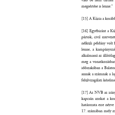
való be nem tartása 
megsértése is lenne.”
[15] A Kúria a korább
[16] Egyébiránt a Kú
pártok, civil szerveze
nélküli példány volt 
lenne, a kampánysza
alkalmassá az állítól
meg a vonatkozásban,
időszakában a Balato
annak a számnak a la
felülvizsgálati kérelm
[17] Az NVB az iránya
kapcsán azokat a kon
határozata erre nézv
17. számában mely mag