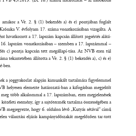
 TVB 45/2019. (IX. 16.) számú határozatát – az indokolás
amikor a Ve. 2. § (1) bekezdés a) és e) pontjában foglalt
ni Krónika V. évfolyam 17. száma vonatkozásában vizsgálta. A
 hivatkozott a 17. lapszám kapcsán állított jogsértés alátá-
 a 16. lapszám vonatkozásában – szemben a 17. lapszámmal –
dés c) pontja kapcsán tett megállapí-tása. Az NVB ezen túl
ma tekintetében állította a Ve. 2. § (1) bekezdés a), c) és e)
té-ben.
nek a joggyakorlat alapján kimunkált tartalmára figyelemmel
 TVB helyesen elemezte határozatá-ban a kifogásban megjelölt
ek meg több alkalommal a 17. lapszámban, ezen megjelenések
 közéleti esemény, így a sajtótermék tartalma összességében a
 NVB megjegyezte, hogy 6. oldalon lévő „Kutyás sétával” című
elen választási eljárás kampányidőszakát megelőzően tar-tott