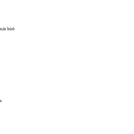
más bíró
a