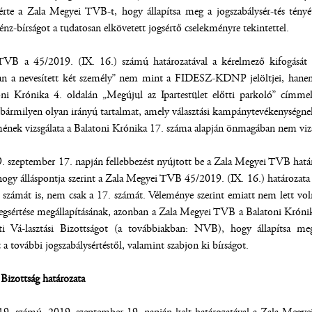
érte a Zala Megyei TVB-t, hogy állapítsa meg a jogszabálysér-tés tényét, 
énz-bírságot a tudatosan elkövetett jogsértő cselekményre tekintettel.
VB a 45/2019. (IX. 16.) számú határozatával a kérelmező kifogását elu
an a nevesített két személy” nem mint a FIDESZ-KDNP jelöltjei, hanem m
oni Krónika 4. oldalán „Megújul az Ipartestület előtti parkoló” címmel
e bármilyen olyan irányú tartalmat, amely választási kampánytevékenység
lmének vizsgálata a Balatoni Krónika 17. száma alapján önmagában nem viz
 szeptember 17. napján fellebbezést nyújtott be a Zala Megyei TVB határoz
hogy álláspontja szerint a Zala Megyei TVB 45/2019. (IX. 16.) határozata j
számát is, nem csak a 17. számát. Véleménye szerint emiatt nem lett voln
egsértése megállapításának, azonban a Zala Megyei TVB a Balatoni Króniká
i Vá-lasztási Bizottságot (a továbbiakban: NVB), hogy állapítsa meg 
-t a további jogszabálysértéstől, valamint szabjon ki bírságot.
Bizottság határozata