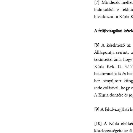
[7] Mindezek mellett
indokolását e tekin
hivatkozott a Kúria 
A felülvizsgálati kére
[8] A kérelmező az 
Álláspontja szerint,
tekintettel arra, hog
Kúria Kvk. II. 37.
határozataira is és 
hez benyújtott kifo
indokolásával, hogy c
A Kúria döntése és jo
[9] A felülvizsgálati
[10] A Kúria elsőkén
kötelezettségeire az 