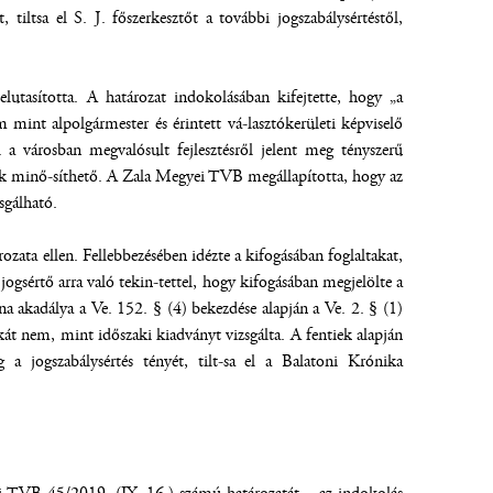
tiltsa el S. J. főszerkesztőt a további jogszabálysértéstől,
tasította. A határozat indokolásában kifejtette, hogy „a
int alpolgármester és érintett vá-lasztókerületi képviselő
 a városban megvalósult fejlesztésről jelent meg tényszerű
nek minő-síthető. A Zala Megyei TVB megállapította, hogy az
sgálható.
ata ellen. Fellebbezésében idézte a kifogásában foglaltakat,
ogsértő arra való tekin-tettel, hogy kifogásában megjelölte a
a akadálya a Ve. 152. § (4) bekezdése alapján a Ve. 2. § (1)
t nem, mint időszaki kiadványt vizsgálta. A fentiek alapján
a jogszabálysértés tényét, tilt-sa el a Balatoni Krónika