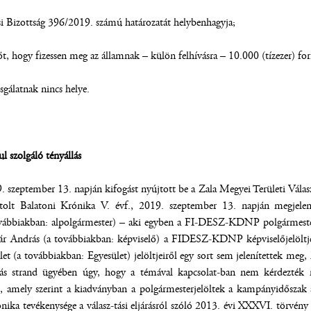
si Bizottság 396/2019. számú határozatát helybenhagyja;
t, hogy fizessen meg az államnak – külön felhívásra – 10.000 (tízezer) forint 
zsgálatnak nincs helye.
ul szolgáló tényállás
 szeptember 13. napján kifogást nyújtott be a Zala Megyei Területi Válas
atolt Balatoni Krónika V. évf., 2019. szeptember 13. napján megjele
ovábbiakban: alpolgármester) – aki egyben a FI-DESZ-KDNP polgármesterj
tár András (a továbbiakban: képviselő) a FIDESZ-KDNP képviselőjelöltje
t (a továbbiakban: Egyesület) jelöltjeiről egy sort sem jelenítettek meg,
yás strand ügyében úgy, hogy a témával kapcsolat-ban nem kérdezték 
, amely szerint a kiadványban a polgármesterjelöltek a kampányidőszak al
ónika tevékenysége a válasz-tási eljárásról szóló 2013. évi XXXVI. törvény 