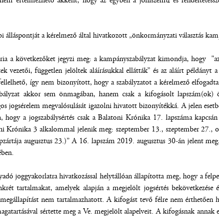
nem értelmezhető akként, hogy az egyben a jóhiszemű és rendeltetéssze
i álláspontját a kérelmező által hivatkozott „önkormányzati választás kamp
ria a következőket jegyzi meg: a kampányszabályzat kimondja, hogy "az 
tek vezetői, független jelöltek aláírásukkal ellátták” és az aláírt példányt
fellelhető, így nem bizonyított, hogy a szabályzatot a kérelmező elfogadt
bályzat akkor sem önmagában, hanem csak a kifogásolt lapszám(ok) össz
agos jogsérelem megvalósulását igazolni hivatott bizonyítékká. A jelen ese
 hogy a jogszabálysértés csak a Balatoni Krónika 17. lapszáma kapcsán 
ni Krónika 3 alkalommal jelenik meg: szeptember 13., szeptember 27., o
pzártája augusztus 23.)” A 16. lapszám 2019. augusztus 30-án jelent meg,
ében.
dó joggyakorlatra hivatkozással helytállóan állapította meg, hogy a felpe
krét tartalmakat, amelyek alapján a megjelölt jogsértés bekövetkezése é
e megállapítást nem tartalmazhatott. A kifogást tevő félre nem érthetően
atartásával sértette meg a Ve. megjelölt alapelveit. A kifogásnak annak 