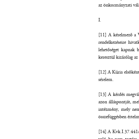
az önkormányzati vála
I.
[11] A kérelmező a Ve
rendelkezéseire hiva
lehetőséget kapnak 
keresztül kizárólag a
[12] A Kúria elsőként
sérelem.
[13] A kérdés megvál
azon álláspontját, me
intézmény, mely nem 
összefüggésben értel
[14] A Kvk.I.37.441/