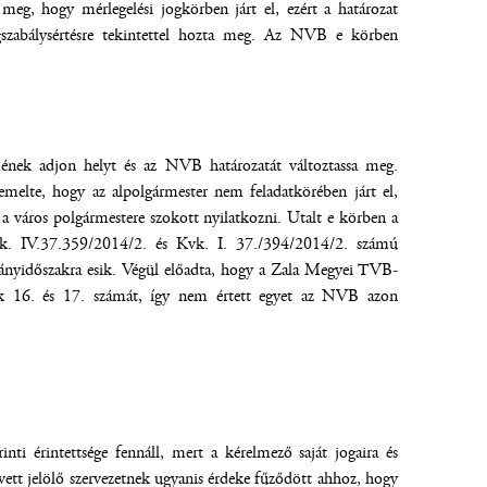
eg, hogy mérlegelési jogkörben járt el, ezért a határozat
ogszabálysértésre tekintettel hozta meg. Az NVB e körben
mének adjon helyt és az NVB határozatát változtassa meg.
iemelte, hogy az alpolgármester nem feladatkörében járt el,
 a város polgármestere szokott nyilatkozni. Utalt e körben a
vk. IV.37.359/2014/2. és Kvk. I. 37./394/2014/2. számú
mpányidőszakra esik. Végül előadta, hogy a Zala Megyei TVB-
ak 16. és 17. számát, így nem értett egyet az NVB azon
ti érintettsége fennáll, mert a kérelmező saját jogaira és
 vett jelölő szervezetnek ugyanis érdeke fűződött ahhoz, hogy