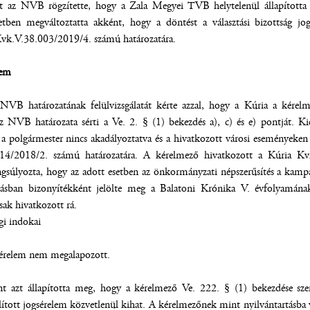
 az NVB rögzítette, hogy a Zala Megyei TVB helytelenül állapította m
tetben megváltoztatta akként, hogy a döntést a választási bizottság j
Kvk.V.38.003/2019/4. számú határozatára.
lem
NVB határozatának felülvizsgálatát kérte azzal, hogy a Kúria a kérel
 az NVB határozata sérti a Ve. 2. § (1) bekezdés a), c) és e) pontját. K
y a polgármester nincs akadályoztatva és a hivatkozott városi eseményeken
714/2018/2. számú határozatára. A kérelmező hivatkozott a Kúria K
hangsúlyozta, hogy az adott esetben az önkormányzati népszerűsítés a ka
gásban bizonyítékként jelölte meg a Balatoni Krónika V. évfolyamán
sak hivatkozott rá.
gi indokai
 kérelem nem megalapozott.
t azt állapította meg, hogy a kérelmező Ve. 222. § (1) bekezdése szerin
állított jogsérelem közvetlenül kihat. A kérelmezőnek mint nyilvántartásba