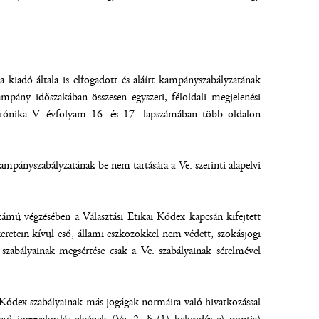
 kiadó általa is elfogadott és aláírt kampányszabályzatának
ampány időszakában összesen egyszeri, féloldali megjelenési
Krónika V. évfolyam 16. és 17. lapszámában több oldalon
mpányszabályzatának be nem tartására a Ve. szerinti alapelvi
ámú végzésében a Választási Etikai Kódex kapcsán kifejtett
keretein kívül eső, állami eszközökkel nem védett, szokásjogi
szabályainak megsértése csak a Ve. szabályainak sérelmével
 Kódex szabályainak más jogágak normáira való hivatkozással