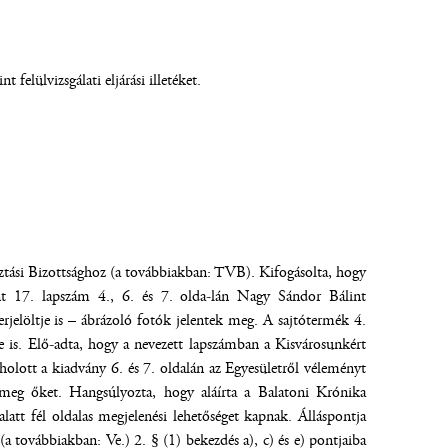
felülvizsgálati eljárási illetéket.
ztási Bizottsághoz (a továbbiakban: TVB). Kifogásolta, hogy
nt 17. lapszám 4., 6. és 7. olda-lán Nagy Sándor Bálint
elöltje is – ábrázoló fotók jelentek meg. A sajtótermék 4.
 is. Elő-adta, hogy a nevezett lapszámban a Kisvárosunkért
 holott a kiadvány 6. és 7. oldalán az Egyesületről véleményt
meg őket. Hangsúlyozta, hogy aláírta a Balatoni Krónika
att fél oldalas megjelenési lehetőséget kapnak. Álláspontja
(a továbbiakban: Ve.) 2. § (1) bekezdés a), c) és e) pontjaiba