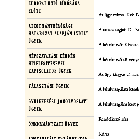
EURÓPAI UNIÓ BÍRÓSÁGA
egyedi
ELŐTT
Az ügy száma:
Kvk.IV
ügyekben
ALKOTMÁNYBÍRÓSÁGI
A tanács tagjai:
Dr. Ba
HATÁROZAT ALAPJÁN INDULT
ÜGYEK
A kérelmező:
Kisváro
NÉPSZAVAZÁSI KÉRDÉS
A kérelmező törvényes
HITELESÍTÉSÉVEL
KAPCSOLATOS ÜGYEK
Az ügy tárgya:
választ
VÁLASZTÁSI ÜGYEK
A felülvizsgálati kére
GYÜLEKEZÉSI JOGORVOSLATI
A felülvizsgálni kért 
ÜGYEK
Rendelkező rész
ÖNKORMÁNYZATI ÜGYEK
Kúria