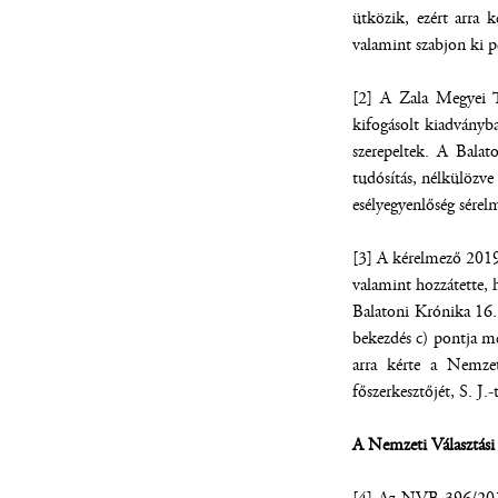
ütközik, ezért arra k
valamint szabjon ki p
[2] A Zala Megyei T
kifogásolt kiadványb
szerepeltek. A Balat
tudósítás, nélkülözv
esélyegyenlőség sére
[3] A kérelmező 2019.
valamint hozzátette, 
Balatoni Krónika 16. 
bekezdés c) pontja m
arra kérte a Nemzet
főszerkesztőjét, S. J.
A Nemzeti Választási 