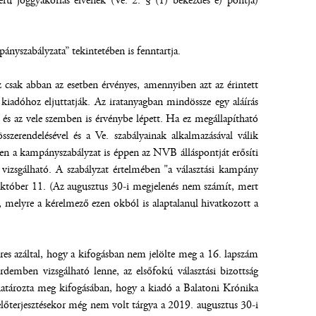
rű joggyakorlás elvének (Ve. 2. § (1) bekezdés e) pontja)
ányszabályzata” tekintetében is fenntartja.
csak abban az esetben érvényes, amennyiben azt az érintett
 a kiadóhoz eljuttatják. Az iratanyagban mindössze egy aláírás
a és az vele szemben is érvénybe lépett. Ha ez megállapítható
erendelésével és a Ve. szabályainak alkalmazásával válik
tben a kampányszabályzat is éppen az NVB álláspontját erősíti
vizsgálható. A szabályzat értelmében "a választási kampány
któber 11. (Az augusztus 30-i megjelenés nem számít, mert
 melyre a kérelmező ezen okból is alaptalanul hivatkozott a
res azáltal, hogy a kifogásban nem jelölte meg a 16. lapszám
rdemben vizsgálható lenne, az elsőfokú választási bizottság
 határozta meg kifogásában, hogy a kiadó a Balatoni Krónika
előterjesztésekor még nem volt tárgya a 2019. augusztus 30-i