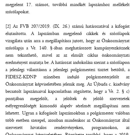
megjelent 17. számot, továbbá mindkét lapszámhoz mellékelt
szórólapokat.
[2] Az FVB 207/2019. (IX. 26.) számú határozatával a kifogást
elutasította. A lapszámban megjelenő cikkek és szórólapok
vizsgálata után arra a megállapításra jutott, hogy az Önkormányzat
szórólapja a Ve. 140. §-ában meghatározott kampányeszköznek
nem tekinthető, mivel az az elmúlt ciklus önkormányzati
eredményeit mutatja be. A határozat indokolása szerint a szórólapon
a jelenlegi választáson a jelenlegi polgármesteri tisztet betöltő, a
FIDESZ-KDNP színeiben induló polgármesterjelölt az
Önkormányzat képviseletében jelenik meg. Az Újbuda c. kiadvány
becsatolt lapszámaival kapcsolatban rögzítette, hogy a Ve. 2. § c)
pontjában megjelölt, a jelöltek és jelölő szervezetek
esélyegyenlőségét kimondó alapelv sérelmét megállapítani nem
lehetett. Ugyan a kifogásolt lapszámokban a polgármester valóban
több esetben szerepel, azonban mindenkor az Önkormányzat által
szervezett hivatalos rendezvényeken, programokon, az
Önkormányzat képviseletében. Rögzítette továbbá, hogy a 2019.