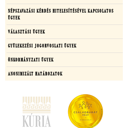
NÉPSZAVAZÁSI KÉRDÉS HITELESÍTÉSÉVEL KAPCSOLATOS
ÜGYEK
VÁLASZTÁSI ÜGYEK
GYÜLEKEZÉSI JOGORVOSLATI ÜGYEK
ÖNKORMÁNYZATI ÜGYEK
ANONIMIZÁLT HATÁROZATOK
(új
ablakban
nyílik
meg)