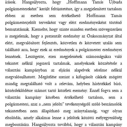
írások. Hangsúlyozta, hogy „Hoffmann Tamás Újbuda
polgármestereként” került feltüntetésre, így a megjelenített tartalom
ebben az esetben sem értékelhető Hoffmann Tamás
polgármesterjelölt terveiként vagy elért eredményeiként történő
bemutatásnak. Kiemelte, hogy szinte minden esetben szövegszerűen
is megjelenik, hogy a prezentált eredmény az Önkormányzat által
elért, megvalósított fejlesztés, közvetlen és közvetett utalás sem
található arra, hogy ezek az eredmények a polgármester eredményei
lennének. Leszögezte, ezen megjelenések számosságukra való
tekintet nélkül jogszerű tartalmak, amelyeknek közzététele a
választási kampányban az eljárási alapelvek sérelme nélkül
megvalósulhatott. Megítélése szerint a kifogásolt cikkek mögött
mindig megtalálható volt a releváns, helyben hírértékkel bíró,
közérdeklődésre számot tartó közéleti esemény. Ennél fogva sem a
választási kampány körében értékelhető tartalom, sem a
polgármesteri, azaz a „nem jelölti” tevékenységről szóló beszámolók
tekintetében nem állapítható meg aránytalanság, vagy olyan
eltolódás, amely alkalmas lenne a jelöltek közötti esélyegyenlőség
megbontására. Hangsúlyozta továbbá, hogy a választási kampány