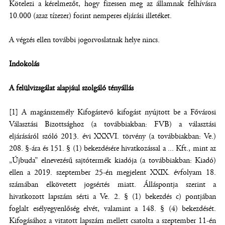
Kötelezi a kérelmezőt, hogy fizessen meg az államnak felhívásra
10.000 (azaz tízezer) forint nemperes eljárási illetéket.
A végzés ellen további jogorvoslatnak helye nincs.
Indokolás
A felülvizsgálat alapjául szolgáló tényállás
[1] A magánszemély Kifogástevő kifogást nyújtott be a Fővárosi
Választási Bizottsághoz (a továbbiakban: FVB) a választási
eljárásáról szóló 2013. évi XXXVI. törvény (a továbbiakban: Ve.)
208. §-ára és 151. § (1) bekezdésére hivatkozással a ... Kft., mint az
„Újbuda” elnevezésű sajtótermék kiadója (a továbbiakban: Kiadó)
ellen a 2019. szeptember 25-én megjelent XXIX. évfolyam 18.
számában elkövetett jogsértés miatt. Álláspontja szerint a
hivatkozott lapszám sérti a Ve. 2. § (1) bekezdés c) pontjában
foglalt esélyegyenlőség elvét, valamint a 148. § (4) bekezdését.
Kifogásához a vitatott lapszám mellett csatolta a szeptember 11-én