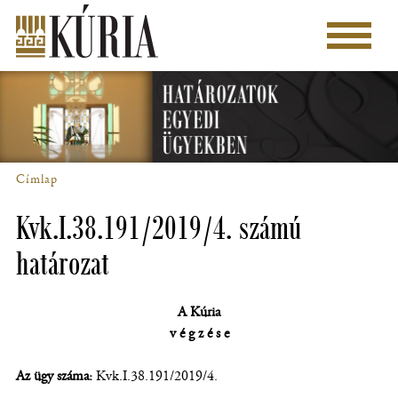
Ugrás
a
Főmenü
tartalomra
Címlap
Morzsa
Kvk.I.38.191/2019/4. számú
határozat
A Kúria
v é g z é s e
Az ügy száma:
Kvk.I.38.191/2019/4.