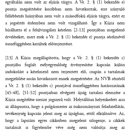
egyáltalán nem volt az eljárás tárgya. A Ve. 2. § (1) bekezdés e)
pontja megsértésére korábban nem hivatkoztak, erre irányuló
fellebbezés hiányában nem volt a másodfokú eljárás tárgya, ezért ez
a jogsértés érdemben nem volt vizsgálható. Így a Kúria nem
bírálhatta el a felülvizsgálati kérelem [2-13] pontjában megjelenő
érveléseket, mert ezek a Ve. 2. § (1) bekezdés e) pontja sérelmével
összefüggésben kerültek előterjesztésre.
[13] A Kúria megállapította, hogy a Ve. 2. § (1) bekezdés c)
pontjába foglalt esélyegyenlőség érvényesítése kapcsán külön
indokolást a kérelmező nem terjesztett elő, csupán a tartalmak
megjelölése során hivatkozott ennek megsértésére. Az NVB részéről
a Ve. 2. § (1) bekezdés c) pontjával összefüggésben határozatának
[45-48], [51-52] pontjaiban elvégzett újság tartalmi elemzése a
Kúria megítélése szerint jogszerű volt. Helytállóan helyezkedett arra
az álláspontra, hogy a polgármester az önkormányzati feladatellátás,
tevékenység kapcsán jelent meg az újságban, ettől elkülönítve. Az,
hogy a lapszám egyes cikkeiben megjelent szlogenje, a cikkek
tartalmát is figyelembe véve még nem valósítja meg az