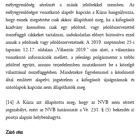
esélyegyenlőség sérelmét a másik jelöltekkel szemben. Az
esélyegyenlőségre vonatkozó alapelv kapcsán a Kúria hangsúlyozza,
hogy ennek megsértése csak akkor állapítható meg, ha a kifogásolt
kiadvány kiemelten csak egy jelölttel, vagy jelölőszervezettel
összefüggő cikkeket tartalmaz, indokolatlan előnyt biztosítva ezzel
annak a jelöltnek vagy jelölőszervezetnek. A 2019. szeptember 25-i
lapszám 12-17. oldalain „Választás 2019.” cím alatt, a választásra
vonatkozó információk mellett, a jelenlegi polgármester a többi
jelölttel együtt, azonos terjedelemben mutatkozott be a közelgő
választással összefüggésben. Mindezekre figyelemmel a kérelmező
által említett alapelvi jogsérelem a kifogásolt újságszámok és
szórólapok kapcsán nem állapíthatók meg.
[14] A Kúria azt állapította meg, hogy az NVB nem sértett
jogszabályt, ezért az NVB határozatát a Ve. 231. § (5) bekezdés a)
pontja alapján helybenhagyta.
Záró rész