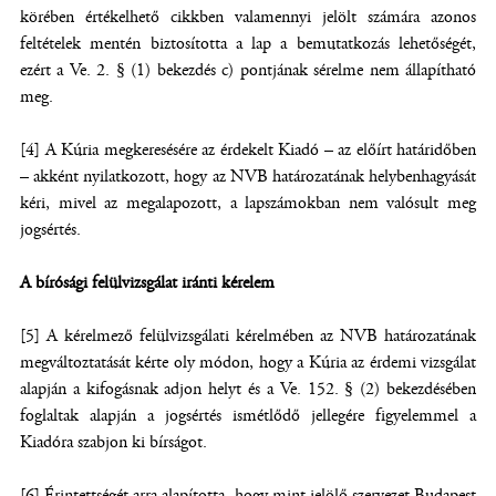
körében értékelhető cikkben valamennyi jelölt számára azonos
feltételek mentén biztosította a lap a bemutatkozás lehetőségét,
ezért a Ve. 2. § (1) bekezdés c) pontjának sérelme nem állapítható
meg.
[4] A Kúria megkeresésére az érdekelt Kiadó – az előírt határidőben
– akként nyilatkozott, hogy az NVB határozatának helybenhagyását
kéri, mivel az megalapozott, a lapszámokban nem valósult meg
jogsértés.
A bírósági felülvizsgálat iránti kérelem
[5] A kérelmező felülvizsgálati kérelmében az NVB határozatának
megváltoztatását kérte oly módon, hogy a Kúria az érdemi vizsgálat
alapján a kifogásnak adjon helyt és a Ve. 152. § (2) bekezdésében
foglaltak alapján a jogsértés ismétlődő jellegére figyelemmel a
Kiadóra szabjon ki bírságot.
[6] Érintettségét arra alapította, hogy mint jelölő szervezet Budapest