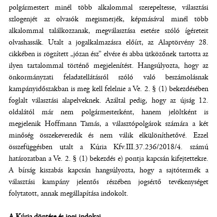
polgármestert minél több alkalommal szerepeltesse, választási
szlogenjét az olvasók megismerjék, képmásával minél több
alkalommal találkozzanak, megválasztása esetére szóló ígéreteit
olvashassák. Utalt a jogalkalmazásra előírt, az Alaptörvény 28.
cikkében is rögzített „józan ész” elvére és abba ütközőnek tartotta az
ilyen tartalommal történő megjelenítést. Hangsúlyozta, hogy az
önkormányzati feladatellátásról szóló való beszámolásnak
kampányidőszakban is meg kell felelnie a Ve. 2. § (1) bekezdésében
foglalt választási alapelveknek. Azáltal pedig, hogy az újság 12.
oldalától már nem polgármesterként, hanem jelöltként is
megjelenik Hoffmann Tamás, a választópolgárok számára a két
minőség összekeveredik és nem válik elkülöníthetővé. Ezzel
összefüggésben utalt a Kúria Kfv.III.37.236/2018/4. számú
határozatban a Ve. 2. § (1) bekezdés e) pontja kapcsán kifejtettekre.
A bírság kiszabás kapcsán hangsúlyozta, hogy a sajtótermék a
választási kampány jelentős részében jogsértő tevékenységet
folytatott, annak megállapítása indokolt.
A Kúria döntése és jogi indokai