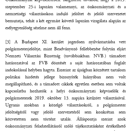
szeptember 25-i lapszám valamennyi, az önkormányzati és a
nemzetiségi választásokon induló jelöltet és jelölő szervezetet
bemutatja, tehát a két egymást követő lapszám vizsgálata alapján az
esélyegyenlőség sérelme nem áll fenn.
[3] A Budapest XI. kerület jogerősen nyilvántartásba vett
polgármesterjelöltje, mint Beadványozó fellebbezése folytán eljárt
Nemzeti Választási Bizottság (továbbiakban: NVB.) támadott
határozatával az FVB döntését a saját határozatában foglalt
indokolással helyben hagyta. Eszerint az újságban közzétett tartalom
politikai hirdetés jellege bizonyíték hiányában nem volt
megállapítható, és a támadott cikkek egyetlen esetben sem voltak
kapcsolatba hozhatók a helyi önkormányzati képviselők és
polgármesterek 2019. október 13. napjára kitűzött választásával.
Ugyanis azokban a közelgő választásokról, a polgármester
jelöltségéről vagy jelölő szervezetéről sem konkrétan sem
közvetetten nem történt utalás. Álláspontja szerint azok
önkormányzati feladatellátásról szóló tájékoztatásként értékelhető