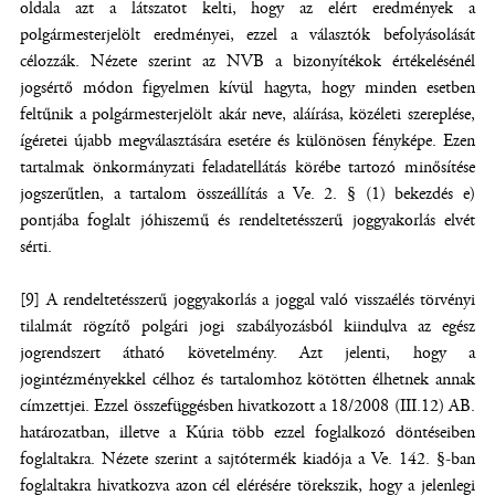
oldala azt a látszatot kelti, hogy az elért eredmények a
polgármesterjelölt eredményei, ezzel a választók befolyásolását
célozzák. Nézete szerint az NVB a bizonyítékok értékelésénél
jogsértő módon figyelmen kívül hagyta, hogy minden esetben
feltűnik a polgármesterjelölt akár neve, aláírása, közéleti szereplése,
ígéretei újabb megválasztására esetére és különösen fényképe. Ezen
tartalmak önkormányzati feladatellátás körébe tartozó minősítése
jogszerűtlen, a tartalom összeállítás a Ve. 2. § (1) bekezdés e)
pontjába foglalt jóhiszemű és rendeltetésszerű joggyakorlás elvét
sérti.
[9] A rendeltetésszerű joggyakorlás a joggal való visszaélés törvényi
tilalmát rögzítő polgári jogi szabályozásból kiindulva az egész
jogrendszert átható követelmény. Azt jelenti, hogy a
jogintézményekkel célhoz és tartalomhoz kötötten élhetnek annak
címzettjei. Ezzel összefüggésben hivatkozott a 18/2008 (III.12) AB.
határozatban, illetve a Kúria több ezzel foglalkozó döntéseiben
foglaltakra. Nézete szerint a sajtótermék kiadója a Ve. 142. §-ban
foglaltakra hivatkozva azon cél elérésére törekszik, hogy a jelenlegi