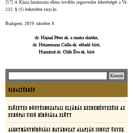
[17] A Kúria határozata elleni további jogorvoslat lehetőségét a Ve.
232. § (5) bekezdése zárja ki.
Budapest, 2019. október 8.
dr. Hajnal Péter sk. a tanács elnöke,
dr. Heinemann Csilla sk. előadó bíró,
Huszárné dr. Oláh Éva sk. bíró
Keresés
OLDALTÉRKÉP
Oldaltérkép
Határozatok
ELŐZETES DÖNTÉSHOZATALI ELJÁRÁS KEZDEMÉNYEZÉSE AZ
EURÓPAI UNIÓ BÍRÓSÁGA ELŐTT
egyedi
ügyekben
ALKOTMÁNYBÍRÓSÁGI HATÁROZAT ALAPJÁN INDULT ÜGYEK