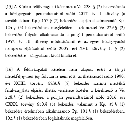
[15] A Kúria a felülvizsgálati kérelmet a Ve. 228. § (2) bekezdése és
a közigazgatási perrendtartásról szóló 2017. évi I. törvény (a
továbbiakban: Kp.) 157.§ (7) bekezdése alapján alkalmazandó Kp.
124.§ (5) bekezdésének megfelelően – tekintettel Ve. 229.§ (2)
bekezdése folytán alkalmazandó a polgári perrendtartásról szóló
1952. évi III. törvény módosításáról és az egyes közigazgatási
nemperes eljárásokról szóló 2005. évi XVII. törvény 1. § (2)
bekezdésére – tárgyaláson kívül bírálta el.
[16] A felülvizsgálati kérelem nem alapos, ezért a tárgyi
illetékfeljegyzési jog folytán le nem rótt, az illetékekről szóló 1990.
évi XCIII. törvény 45/A.§ (5) bekezdés szerinti mértékű
felülvizsgálati eljárási illeték viselésére köteles a kérelmező a Ve.
228.§ (2) bekezdése, a polgári perrendtartásról szóló 2016. évi
CXXX. törvény 630.§ (5) bekezdés, valamint a Kp. 35.§ (1)
bekezdése értelmében alkalmazandó Pp. 101.§ (1) bekezdésében,
102.§ (1) bekezdésében foglaltaknak megfelelően.