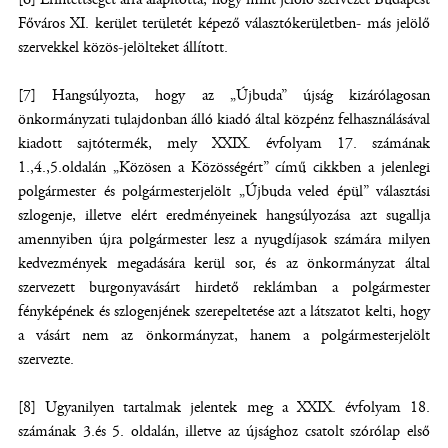
Főváros XI. kerület területét képező választókerületben- más jelölő
szervekkel közös-jelölteket állított.
[7] Hangsúlyozta, hogy az „Újbuda” újság kizárólagosan
önkormányzati tulajdonban álló kiadó által közpénz felhasználásával
kiadott sajtótermék, mely XXIX. évfolyam 17. számának
1.,4.,5.oldalán „Közösen a Közösségért” című cikkben a jelenlegi
polgármester és polgármesterjelölt „Újbuda veled épül” választási
szlogenje, illetve elért eredményeinek hangsúlyozása azt sugallja
amennyiben újra polgármester lesz a nyugdíjasok számára milyen
kedvezmények megadására kerül sor, és az önkormányzat által
szervezett burgonyavásárt hirdető reklámban a polgármester
fényképének és szlogenjének szerepeltetése azt a látszatot kelti, hogy
a vásárt nem az önkormányzat, hanem a polgármesterjelölt
szervezte.
[8] Ugyanilyen tartalmak jelentek meg a XXIX. évfolyam 18.
számának 3.és 5. oldalán, illetve az újsághoz csatolt szórólap első