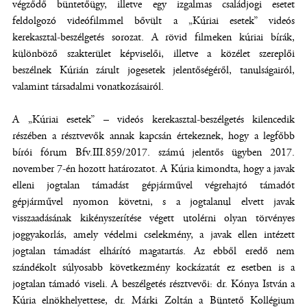
végződő büntetőügy, illetve egy izgalmas családjogi esetet
feldolgozó videófilmmel bővült a „Kúriai esetek” videós
kerekasztal-beszélgetés sorozat. A rövid filmeken kúriai bírák,
különböző szakterület képviselői, illetve a közélet szereplői
beszélnek Kúrián zárult jogesetek jelentőségéről, tanulságairól,
valamint társadalmi vonatkozásairól.
A „Kúriai esetek” – videós kerekasztal-beszélgetés kilencedik
részében a résztvevők annak kapcsán értekeznek, hogy a legfőbb
bírói fórum Bfv.III.859/2017. számú jelentős ügyben 2017.
november 7-én hozott határozatot. A Kúria kimondta, hogy a javak
elleni jogtalan támadást gépjárművel végrehajtó támadót
gépjárművel nyomon követni, s a jogtalanul elvett javak
visszaadásának kikényszerítése végett utolérni olyan törvényes
joggyakorlás, amely védelmi cselekmény, a javak ellen intézett
jogtalan támadást elhárító magatartás. Az ebből eredő nem
szándékolt súlyosabb következmény kockázatát ez esetben is a
jogtalan támadó viseli. A beszélgetés résztvevői: dr. Kónya István a
Kúria elnökhelyettese, dr. Márki Zoltán a Büntető Kollégium