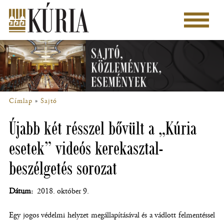
Ugrás
a
Főmenü
tartalomra
Címlap
Sajtó
Morzsa
Újabb két résszel bővült a „Kúria
esetek” videós kerekasztal-
beszélgetés sorozat
Dátum
2018. október 9.
Egy jogos védelmi helyzet megállapításával és a vádlott felmentéssel