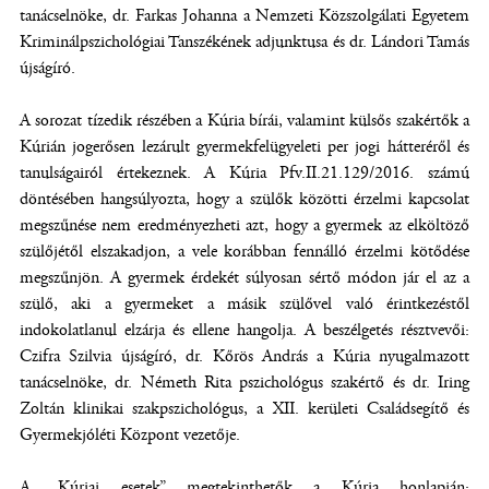
tanácselnöke, dr. Farkas Johanna a Nemzeti Közszolgálati Egyetem
Kriminálpszichológiai Tanszékének adjunktusa és dr. Lándori Tamás
újságíró.
A sorozat tízedik részében a Kúria bírái, valamint külsős szakértők a
Kúrián jogerősen lezárult gyermekfelügyeleti per jogi hátteréről és
tanulságairól értekeznek. A Kúria Pfv.II.21.129/2016. számú
döntésében hangsúlyozta, hogy a szülők közötti érzelmi kapcsolat
megszűnése nem eredményezheti azt, hogy a gyermek az elköltöző
szülőjétől elszakadjon, a vele korábban fennálló érzelmi kötődése
megszűnjön. A gyermek érdekét súlyosan sértő módon jár el az a
szülő, aki a gyermeket a másik szülővel való érintkezéstől
indokolatlanul elzárja és ellene hangolja. A beszélgetés résztvevői:
Czifra Szilvia újságíró, dr. Kőrös András a Kúria nyugalmazott
tanácselnöke, dr. Németh Rita pszichológus szakértő és dr. Iring
Zoltán klinikai szakpszichológus, a XII. kerületi Családsegítő és
Gyermekjóléti Központ vezetője.
A „Kúriai esetek” megtekinthetők a Kúria honlapján: