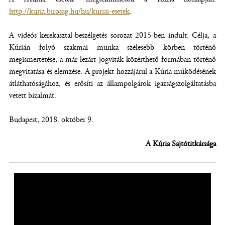
http://kuria.birosag.hu/hu/kuriai-esetek
(új
.
ablakban
A videós kerekasztal-beszélgetés sorozat 2015-ben indult. Célja, a
nyílik
Kúrián folyó szakmai munka szélesebb körben történő
meg)
megismertetése, a már lezárt jogviták közérthető formában történő
megvitatása és elemzése. A projekt hozzájárul a Kúria működésének
átláthatóságához, és erősíti az állampolgárok igazságszolgáltatásba
vetett bizalmát.
Budapest, 2018. október 9.
A Kúria Sajtótitkársága