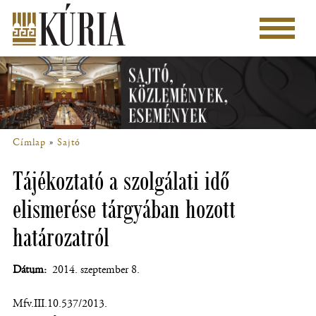
Ugrás
a
Főmenü
tartalomra
Címlap
Sajtó
Morzsa
Tájékoztató a szolgálati idő
elismerése tárgyában hozott
határozatról
Dátum
2014. szeptember 8.
Mfv.III.10.537/2013.