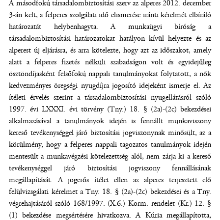
A másodfokú társadalombiztosítási szerv az alperes 2012. december
3-án kelt, a felperes szolgálati idő elismerése iránti kérelmét elbíráló
határozatát helybenhagyta. A munkaügyi bíróság a
társadalombiztosítási határozatokat hatályon kívül helyezte és az
alperest új eljárásra, és arra kötelezte, hogy azt az időszakot, amely
alatt a felperes fizetés nélküli szabadságon volt és egyidejűleg
ösztöndíjasként felsőfokú nappali tanulmányokat folytatott, a nők
kedvezményes öregségi nyugdíjra jogosító idejeként ismerje el. Az
ítéleti érvelés szerint a társadalombiztosítási nyugellátásról szóló
1997. évi LXXXI. évi törvény (Tny.) 18. § (2a)-(2c) bekezdései
alkalmazásával a tanulmányok idején is fennállt munkaviszony
kereső tevékenységgel járó biztosítási jogviszonynak minősült, az a
körülmény, hogy a felperes nappali tagozatos tanulmányok idején
mentesült a munkavégzési kötelezettség alól, nem zárja ki a kereső
tevékenységgel járó biztosítási jogviszony fennállásának
megállapítását. A jogerős ítélet ellen az alperes terjesztett elő
felülvizsgálati kérelmet a Tny. 18. § (2a)-(2c) bekezdései és a Tny.
végrehajtásáról szóló 168/1997. (X.6.) Korm. rendelet (Kr.) 12. §
(1) bekezdése megsértésére hivatkozva. A Kúria megállapította,