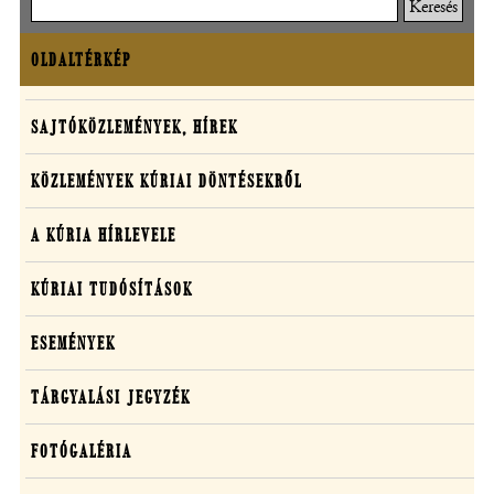
Keresés
OLDALTÉRKÉP
Oldaltérkép
Sajtó,
SAJTÓKÖZLEMÉNYEK, HÍREK
közlemények,
KÖZLEMÉNYEK KÚRIAI DÖNTÉSEKRŐL
média
A KÚRIA HÍRLEVELE
KÚRIAI TUDÓSÍTÁSOK
ESEMÉNYEK
TÁRGYALÁSI JEGYZÉK
FOTÓGALÉRIA