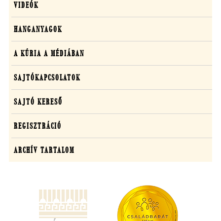
VIDEÓK
HANGANYAGOK
A KÚRIA A MÉDIÁBAN
SAJTÓKAPCSOLATOK
SAJTÓ KERESŐ
REGISZTRÁCIÓ
ARCHÍV TARTALOM
(új
ablakban
nyílik
meg)