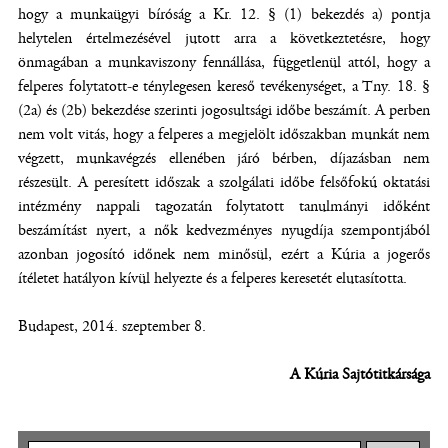
hogy a munkaügyi bíróság a Kr. 12. § (1) bekezdés a) pontja
helytelen értelmezésével jutott arra a következtetésre, hogy
önmagában a munkaviszony fennállása, függetlenül attól, hogy a
felperes folytatott-e ténylegesen kereső tevékenységet, a Tny. 18. §
(2a) és (2b) bekezdése szerinti jogosultsági időbe beszámít. A perben
nem volt vitás, hogy a felperes a megjelölt időszakban munkát nem
végzett, munkavégzés ellenében járó bérben, díjazásban nem
részesült. A peresített időszak a szolgálati időbe felsőfokú oktatási
intézmény nappali tagozatán folytatott tanulmányi időként
beszámítást nyert, a nők kedvezményes nyugdíja szempontjából
azonban jogosító időnek nem minősül, ezért a Kúria a jogerős
ítéletet hatályon kívül helyezte és a felperes keresetét elutasította.
Budapest, 2014. szeptember 8.
A Kúria Sajtótitkársága