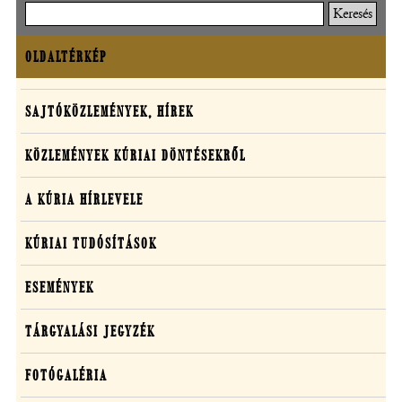
Keresés
OLDALTÉRKÉP
Oldaltérkép
Sajtó,
SAJTÓKÖZLEMÉNYEK, HÍREK
közlemények,
KÖZLEMÉNYEK KÚRIAI DÖNTÉSEKRŐL
média
A KÚRIA HÍRLEVELE
KÚRIAI TUDÓSÍTÁSOK
ESEMÉNYEK
TÁRGYALÁSI JEGYZÉK
FOTÓGALÉRIA