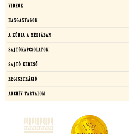
VIDEÓK
HANGANYAGOK
A KÚRIA A MÉDIÁBAN
SAJTÓKAPCSOLATOK
SAJTÓ KERESŐ
REGISZTRÁCIÓ
ARCHÍV TARTALOM
(új
ablakban
nyílik