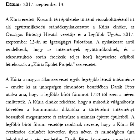
Dátum
2017. szeptember 13.
A Kúria eredeti, Kossuth téri épületébe történő visszaköltözéséről írt
alá együttműködési szándéknyilatkozatot a Kúria elnöke, az
Országos Bírósági Hivatal vezetője és a Legfőbb Ügyész 2017.
szeptember 13-án az Igazságügyi Palotában. A nyilatkozat arról
rendelkezik, hogy az intézmények együttműködnek, és a
rekonstrukció során érdekeik teljes körű képviselete céljából
létrehozzák a „Kúria Épület Projekt” szervezetet.
A Kúria a magyar államszervezet egyik legrégibb létező intézménye
– emelte ki az ünnepségen elmondott beszédében Darák Péter
utalva arra, hogy a legfőbb bírói fórumot 1723-tól ezen a néven
említették. A Kúria elnöke felidézte, hogy a második világháborút
követően a kommunista diktatúra a történelmi intézményt
bosszúból megszüntette és száműzte a számára épített épületből. A
legfőbb bírói fórum vezetője csodának nevezte, hogy a Kúria fél
évszázados eltűnését követően ilyen néven és minőségben újra
beköltözhet a régi épületébe. Darák Péter köszönetet mondott a