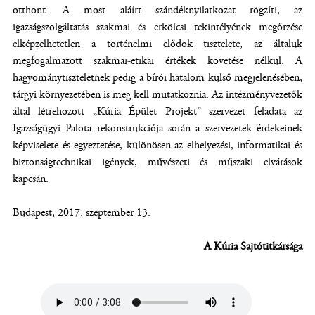
otthont. A most aláírt szándéknyilatkozat rögzíti, az
igazságszolgáltatás szakmai és erkölcsi tekintélyének megőrzése
elképzelhetetlen a történelmi elődök tisztelete, az általuk
megfogalmazott szakmai-etikai értékek követése nélkül. A
hagyománytiszteletnek pedig a bírói hatalom külső megjelenésében,
tárgyi környezetében is meg kell mutatkoznia. Az intézményvezetők
által létrehozott „Kúria Épület Projekt” szervezet feladata az
Igazságügyi Palota rekonstrukciója során a szervezetek érdekeinek
képviselete és egyeztetése, különösen az elhelyezési, informatikai és
biztonságtechnikai igények, művészeti és műszaki elvárások
kapcsán.
Budapest, 2017. szeptember 13.
A Kúria Sajtótitkársága