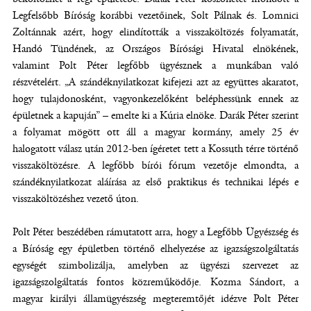
Legfelsőbb Bíróság korábbi vezetőinek, Solt Pálnak és. Lomnici
Zoltánnak azért, hogy elindították a visszaköltözés folyamatát,
Handó Tündének, az Országos Bírósági Hivatal elnökének,
valamint Polt Péter legfőbb ügyésznek a munkában való
részvételért. „A szándéknyilatkozat kifejezi azt az együttes akaratot,
hogy tulajdonosként, vagyonkezelőként beléphessünk ennek az
épületnek a kapuján” – emelte ki a Kúria elnöke. Darák Péter szerint
a folyamat mögött ott áll a magyar kormány, amely 25 év
halogatott válasz után 2012-ben ígéretet tett a Kossuth térre történő
visszaköltözésre. A legfőbb bírói fórum vezetője elmondta, a
szándéknyilatkozat aláírása az első praktikus és technikai lépés e
visszaköltözéshez vezető úton.
Polt Péter beszédében rámutatott arra, hogy a Legfőbb Ügyészség és
a Bíróság egy épületben történő elhelyezése az igazságszolgáltatás
egységét szimbolizálja, amelyben az ügyészi szervezet az
igazságszolgáltatás fontos közreműködője. Kozma Sándort, a
magyar királyi államügyészség megteremtőjét idézve Polt Péter