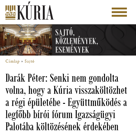
Ugrás
a
Főmenü
tartalomra
Címlap
Sajtó
Morzsa
Darák Péter: Senki nem gondolta
volna, hogy a Kúria visszaköltözhet
a régi épületébe - Együttműködés a
legfőbb bírói fórum Igazságügyi
Palotába költözésének érdekében