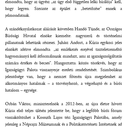
elmondta, hogy az ügyész „az ügy első független lelki bírálója” kell,
hogy legyen. Szerinte az épület a „betetőzése” ennek a
jelmondatnak.
A szándéknyilatkozat aláírását követően Handó Tünde, az Országos
Bírósági Hivatal elnöke kiemelte: nagyszerű és történelmi
pillanatnak lehetünk részesei. Juhász Andort, a Kúria egykori jeles
elnökét idézve elmondta: „az emlékezés erejével tiszteletreméltó
hagyománnyá kell átformálnunk mindazt, ami az igazságszolgáltatás
számára értékes és becses”. Hangoztatta: közös törekvés, hogy az
Igazságügyi Palota visszanyerje eredeti rendeltetését. Szimbolikus
jelentősége van, hogy a nemzet főterén újra megjelenhet az
alkotmányos hatalmak – a törvényhozó, a végrehajtó és a bírói
hatalom – egysége.
Orbán Viktor, miniszterelnök a 2012-ben, az újra életre hívott
Kúria első teljes ülésén jelentette be, hogy a legfőbb bírói fórum
visszaköltözhet a Kossuth Lajos téri Igazságügyi Palotába, amely
jelenleg a Néprajzi Múzeumnak és a Politikatörténeti Intézetnek ad