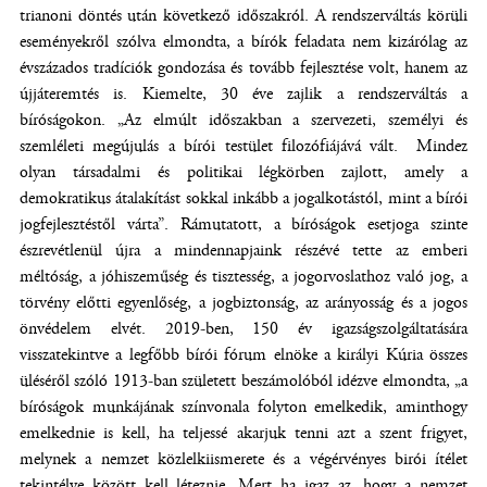
trianoni döntés után következő időszakról. A rendszerváltás körüli
eseményekről szólva elmondta, a bírók feladata nem kizárólag az
évszázados tradíciók gondozása és tovább fejlesztése volt, hanem az
újjáteremtés is. Kiemelte, 30 éve zajlik a rendszerváltás a
bíróságokon. „Az elmúlt időszakban a szervezeti, személyi és
szemléleti megújulás a bírói testület filozófiájává vált. Mindez
olyan társadalmi és politikai légkörben zajlott, amely a
demokratikus átalakítást sokkal inkább a jogalkotástól, mint a bírói
jogfejlesztéstől várta”. Rámutatott, a bíróságok esetjoga szinte
észrevétlenül újra a mindennapjaink részévé tette az emberi
méltóság, a jóhiszeműség és tisztesség, a jogorvoslathoz való jog, a
törvény előtti egyenlőség, a jogbiztonság, az arányosság és a jogos
önvédelem elvét. 2019-ben, 150 év igazságszolgáltatására
visszatekintve a legfőbb bírói fórum elnöke a királyi Kúria összes
üléséről szóló 1913-ban született beszámolóból idézve elmondta, „a
bíróságok munkájának színvonala folyton emelkedik, aminthogy
emelkednie is kell, ha teljessé akarjuk tenni azt a szent frigyet,
melynek a nemzet közlelkiismerete és a végérvényes birói ítélet
tekintélye között kell léteznie. Mert ha igaz az, hogy a nemzet