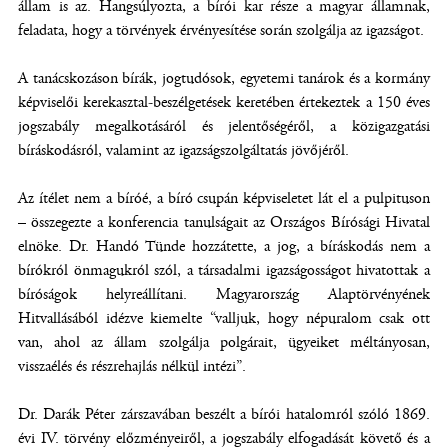
állam is az. Hangsúlyozta, a bírói kar része a magyar államnak,
feladata, hogy a törvények érvényesítése során szolgálja az igazságot.
A tanácskozáson bírák, jogtudósok, egyetemi tanárok és a kormány
képviselői kerekasztal-beszélgetések keretében értekeztek a 150 éves
jogszabály megalkotásáról és jelentőségéről, a közigazgatási
bíráskodásról, valamint az igazságszolgáltatás jövőjéről.
Az ítélet nem a bíróé, a bíró csupán képviseletet lát el a pulpituson
– összegezte a konferencia tanulságait az Országos Bírósági Hivatal
elnöke. Dr. Handó Tünde hozzátette, a jog, a bíráskodás nem a
bírókról önmagukról szól, a társadalmi igazságosságot hivatottak a
bíróságok helyreállítani. Magyarország Alaptörvényének
Hitvallásából idézve kiemelte “valljuk, hogy népuralom csak ott
van, ahol az állam szolgálja polgárait, ügyeiket méltányosan,
visszaélés és részrehajlás nélkül intézi”.
Dr. Darák Péter zárszavában beszélt a bírói hatalomról szóló 1869.
évi IV. törvény előzményeiről, a jogszabály elfogadását követő és a