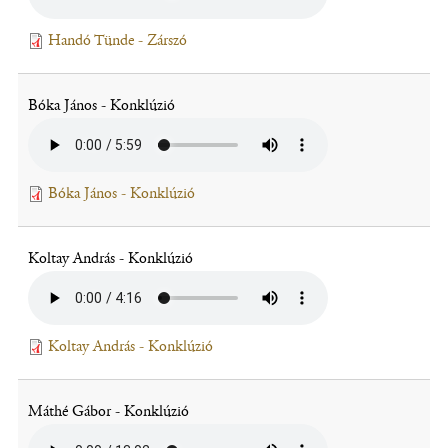
Leirat
Handó Tünde - Zárszó
(fájl,
új
ablakban
Bóka János - Konklúzió
nyílik
meg)
Leirat
Bóka János - Konklúzió
(fájl,
új
ablakban
Koltay András - Konklúzió
nyílik
meg)
Leirat
Koltay András - Konklúzió
(fájl,
új
ablakban
Máthé Gábor - Konklúzió
nyílik
meg)