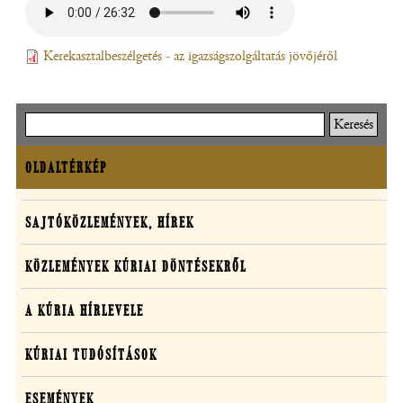
meg)
Leirat
Kerekasztalbeszélgetés - az igazságszolgáltatás jövőjéről
(fájl,
új
ablakban
nyílik
Keresés
meg)
OLDALTÉRKÉP
Oldaltérkép
Sajtó,
SAJTÓKÖZLEMÉNYEK, HÍREK
közlemények,
KÖZLEMÉNYEK KÚRIAI DÖNTÉSEKRŐL
média
A KÚRIA HÍRLEVELE
KÚRIAI TUDÓSÍTÁSOK
ESEMÉNYEK