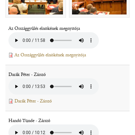
Az Országgyűlés elnökének megnyitója
Leirat
Az Országgyűlés elnökének megnyitója
(fájl,
új
ablakban
Darák Péter - Zárszó
nyílik
meg)
Leirat
Darák Péter - Zárszó
(fájl,
új
ablakban
Handó Tünde - Zárszó
nyílik
meg)