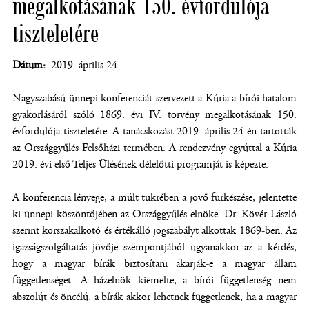
megalkotásának 150. évfordulója
tiszteletére
Dátum
2019. április 24.
Nagyszabású ünnepi konferenciát szervezett a Kúria a bírói hatalom
gyakorlásáról szóló 1869. évi IV. törvény megalkotásának 150.
évfordulója tiszteletére. A tanácskozást 2019. április 24-én tartották
az Országgyűlés Felsőházi termében. A rendezvény egyúttal a Kúria
2019. évi első Teljes Ülésének délelőtti programját is képezte.
A konferencia lényege, a múlt tükrében a jövő fürkészése, jelentette
ki ünnepi köszöntőjében az Országgyűlés elnöke. Dr. Kövér László
szerint korszakalkotó és értékálló jogszabályt alkottak 1869-ben. Az
igazságszolgáltatás jövője szempontjából ugyanakkor az a kérdés,
hogy a magyar bírák biztosítani akarják-e a magyar állam
függetlenséget. A házelnök kiemelte, a bírói függetlenség nem
abszolút és öncélú, a bírák akkor lehetnek függetlenek, ha a magyar