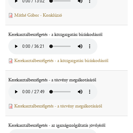
Leirat
Máthé Gábor - Konklúzió
(fájl,
új
ablakban
Kerekasztalbeszélgetés - a közigazgatási bíráskodásról
nyílik
meg)
Leirat
Kerekasztalbeszélgetés - a közigazgatási bíráskodásról
(fájl,
új
ablakban
Kerekasztalbeszélgetés - a törvény megalkotásáról
nyílik
meg)
Leirat
Kerekasztalbeszélgetés - a törvény megalkotásáról
(fájl,
új
ablakban
Kerekasztalbeszélgetés - az igazságszolgáltatás jövőjéről
nyílik