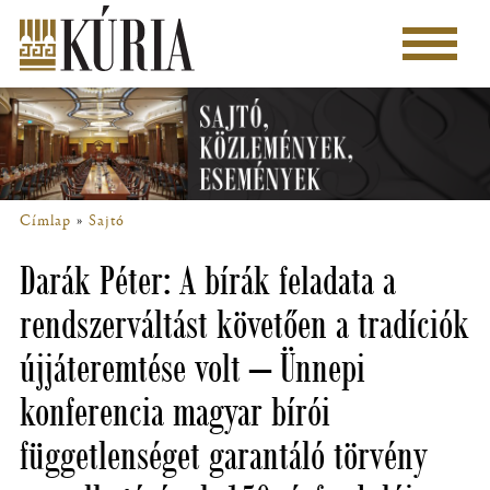
Ugrás
a
Főmenü
tartalomra
Címlap
Sajtó
Morzsa
Darák Péter: A bírák feladata a
rendszerváltást követően a tradíciók
újjáteremtése volt – Ünnepi
konferencia magyar bírói
függetlenséget garantáló törvény