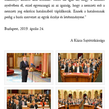
nyelvében él, ezzel egyenrangú az az igazság, hogy a nemzeti erő a
nemzeti jog erkölcsi hatalmából táplálkozik. Ennek a hatalomnak
pedig a birói szervezet az egyik őrzője és letéteményese.”
Budapest, 2019. április 24.
A Kúria Sajtótitkársága
(új ablakban nyílik meg)
(új ablakban nyílik m
(új ablakban nyílik meg)
(új ablakban nyílik m