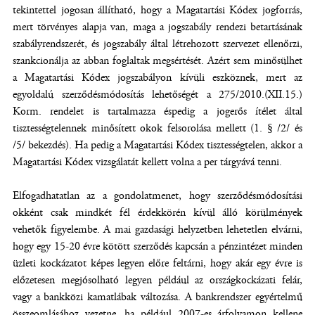
tekintettel jogosan állítható, hogy a Magatartási Kódex jogforrás,
mert törvényes alapja van, maga a jogszabály rendezi betartásának
szabályrendszerét, és jogszabály által létrehozott szervezet ellenőrzi,
szankcionálja az abban foglaltak megsértését. Azért sem minősülhet
a Magatartási Kódex jogszabályon kívüli eszköznek, mert az
egyoldalú szerződésmódosítás lehetőségét a 275/2010.(XII.15.)
Korm. rendelet is tartalmazza éspedig a jogerős ítélet által
tisztességtelennek minősített okok felsorolása mellett (1. § /2/ és
/5/ bekezdés). Ha pedig a Magatartási Kódex tisztességtelen, akkor a
Magatartási Kódex vizsgálatát kellett volna a per tárgyává tenni.
Elfogadhatatlan az a gondolatmenet, hogy szerződésmódosítási
okként csak mindkét fél érdekkörén kívül álló körülmények
vehetők figyelembe. A mai gazdasági helyzetben lehetetlen elvárni,
hogy egy 15-20 évre kötött szerződés kapcsán a pénzintézet minden
üzleti kockázatot képes legyen előre feltárni, hogy akár egy évre is
előzetesen megjósolható legyen például az országkockázati felár,
vagy a bankközi kamatlábak változása. A bankrendszer egyértelmű
összeomlásához vezetne, ha például 2007-es árfolyamon kellene