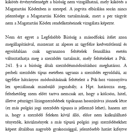
kikötés érvénytelenségét a bíróság nem vizsgálhatná, mely kikötés a
Magatartási Kódexben is szerepel. A jogvita elbírálása során nincs
jelentősége a Magatartási Kódex tartalmának, mert a per tárgyát
nem a Magatartási Kódex rendelkezéseinek vizsgálata képezte.
Nem ért egyet a Legfelsőbb Bíróság a másodfokú ítélet azon
megállapításával, miszerint az alperes az ügyfélre kedvezőtlenül és
egyoldalúan csak ugyanazon feltételek fennállása esetén
változtathatja meg a szerződés tartalmát, mely feltételeket a Ptk.
241. §-a a bíróság általi szerződésmódosításhoz meghatároz. A
perbeli szerződés típus esetében ugyanis a szerződés egyoldalú, az
ügyfélre hátrányos módosításának feltételeit a Ptk-hoz viszonyítva
lex speciálisnak minősülő jogszabály, a Hpt. határozza meg,
feltehetőleg szem előtt tartva nemcsak azt, hogy a kölcsön, hitel,
illetve pénzügyi lízingszerződések tipikusan hosszútávra jönnek létre
(ez más polgári jogi szerződés típusra is jellemző lehet), hanem azt
is, hogy a szerződő feleken kívül álló, előre nem kalkulálható
tényezők, körülmények a más típusú polgári jogi szerződésekhez
képest általában nagyobb gyakorisággal, jelentősebb hatást kifejtve