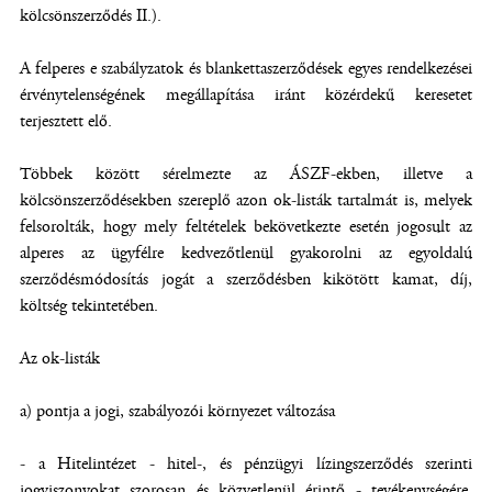
kölcsönszerződés II.).
A felperes e szabályzatok és blankettaszerződések egyes rendelkezései
érvénytelenségének megállapítása iránt közérdekű keresetet
terjesztett elő.
Többek között sérelmezte az ÁSZF-ekben, illetve a
kölcsönszerződésekben szereplő azon ok-listák tartalmát is, melyek
felsorolták, hogy mely feltételek bekövetkezte esetén jogosult az
alperes az ügyfélre kedvezőtlenül gyakorolni az egyoldalú
szerződésmódosítás jogát a szerződésben kikötött kamat, díj,
költség tekintetében.
Az ok-listák
a) pontja a jogi, szabályozói környezet változása
- a Hitelintézet - hitel-, és pénzügyi lízingszerződés szerinti
jogviszonyokat szorosan és közvetlenül érintő - tevékenységére,