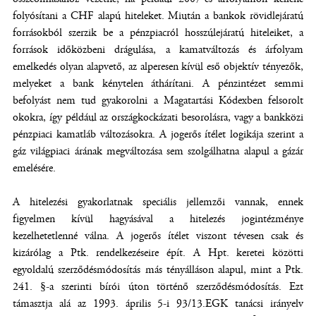
folyósítani a CHF alapú hiteleket. Miután a bankok rövidlejáratú
forrásokból szerzik be a pénzpiacról hosszúlejáratú hiteleiket, a
források időközbeni drágulása, a kamatváltozás és árfolyam
emelkedés olyan alapvető, az alperesen kívül eső objektív tényezők,
melyeket a bank kénytelen áthárítani. A pénzintézet semmi
befolyást nem tud gyakorolni a Magatartási Kódexben felsorolt
okokra, így például az országkockázati besorolásra, vagy a bankközi
pénzpiaci kamatláb változásokra. A jogerős ítélet logikája szerint a
gáz világpiaci árának megváltozása sem szolgálhatna alapul a gázár
emelésére.
A hitelezési gyakorlatnak speciális jellemzői vannak, ennek
figyelmen kívül hagyásával a hitelezés jogintézménye
kezelhetetlenné válna. A jogerős ítélet viszont tévesen csak és
kizárólag a Ptk. rendelkezéseire épít. A Hpt. keretei közötti
egyoldalú szerződésmódosítás más tényálláson alapul, mint a Ptk.
241. §-a szerinti bírói úton történő szerződésmódosítás. Ezt
támasztja alá az 1993. április 5-i 93/13.EGK tanácsi irányelv