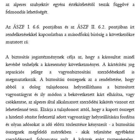
az alperes szubjektív egyéni értékítéletétől teszik függővé a
felmondás lehetőségét.
Az ÁSZF I. 6.6. pontjában és az ÁSZF II. 6.2. pontjában írt
rendelkezésekkel kapcsolatban a másodfokú bíróság a következőkre
mutatott rá:
A biztosítás jogintézménynek célja az, hogy a károsultat minél
kevésbé terheljék a káresemény következményei. A kártérítési jog
reparációs jellege a vagyonbiztosítási szerződéseknél is
megmutatkozik. A biztosítási összegnek az a rendeltetése, hogy
abból a dolog tulajdonosa helyreállíthassa a biztosított
vagyontárgyat és ily módon a bekövetkezett kárt elhárítsa, vagy
csökkentse, az alperes által alkalmazott szerződési kikötés viszont ezt
lehetetlenné teszi. Elzárja a tulajdonost attól, hogy a kapott összeget
a hitelező részére fedezetül adott vagyontárgy helyreállítására fordítsa
és olyan adósokat is idő előtti törlesztésre kényszerít - a biztosítási
összegnek megfelelő mértékben - akik teljesítése egyébként
szerződésszerű, folyamatos volt. A kikötés ezért tisztességtelen,