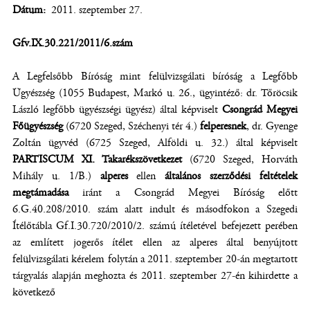
Dátum
2011. szeptember 27.
Gfv.IX.30.221/2011/6.szám
A Legfelsőbb Bíróság mint felülvizsgálati bíróság a Legfőbb
Ügyészség (1055 Budapest, Markó u. 26., ügyintéző: dr. Tőröcsik
László legfőbb ügyészségi ügyész) által képviselt
Csongrád Megyei
Főügyészség
(6720 Szeged, Széchenyi tér 4.)
felperesnek
, dr. Gyenge
Zoltán ügyvéd (6725 Szeged, Alföldi u. 32.) által képviselt
PARTISCUM XI. Takarékszövetkezet
(6720 Szeged, Horváth
Mihály u. 1/B.)
alperes
ellen
általános szerződési feltételek
megtámadása
iránt a Csongrád Megyei Bíróság előtt
6.G.40.208/2010. szám alatt indult és másodfokon a Szegedi
Ítélőtábla Gf.I.30.720/2010/2. számú ítéletével befejezett perében
az említett jogerős ítélet ellen az alperes által benyújtott
felülvizsgálati kérelem folytán a 2011. szeptember 20-án megtartott
tárgyalás alapján meghozta és 2011. szeptember 27-én kihirdette a
következő