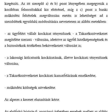
kiegészíti. Az itt szereplő a) és b) pont lényegében megegyezik a
korábban felsoroltakkal kis eltéréssel, míg a c) pont a banki
működési feltételek megváltozása esetén is lehetőséget ad a
szerződések egyoldalú módosítására nevezetesen az alábbi esetekben:
- az ügyfélért vállalt kockázat tényezőinek - a Takarékszövetkezet
megítélése szerinti - változása, ideértve az ügyfél hitelképességének és
a biztosítékok értékében bekövetkezett változást is;
- a lakossági kölcsönök kockázatának, illetve kockázati tényezőinek
változása;
- a Takarékszövetkezet kockázati kamatfelárának emelkedése,
- működési költségek növekedése.
Az alperes a kereset elutasítását kérte.
Az elsőfokú bíróság 6. sorszámú ítéletében egyebek mellett az alábbi