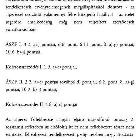
rendelkezések érvénytelenségének megállapításáról döntött - az
alperessel szerződő valamennyi félre kiterjedő hatállyal - az ítélet
jogerőre emelkedéséig még nem teljesített szerződések
vonatkozásában:
ÁSZF I. 3.2. a-c) pontjai, 6.6. pont, 6.11. pont, 8. a)-g) pontjai,
10.6. b)-j) pontjai,
Kölcsönszerződés I. 1.9. a)-c) pontjai,
ÁSZF II. 3.2. a)-c) pontjai továbbá d) pontjai, 6.2. pont, 8. a)-g)
pontjai, 10.2. b)-j) pontjai,
Kölcsönszerződés II. 4.8. a)-c) pontjai.
Az alperes fellebbezése alapján eljáró másodfokú bíróság 2.
sorszámú ítéletében az elsőfokú ítélet nem fellebbezett részét nem
érintette, fellebbezett rendelkezéseit pedig részben megváltoztatta.