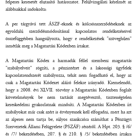
felperes keresetét elutasító határozatot. Felülvizsgálati kérelmét az
alábbiakkal indokolta:
A per tárgyává tett ÁSZF-eknek és kölcsönszerződéseknek az
egyoldalú szerződésmódosítással kapcsolatos rendelkezéseivel
összefüggésben hangsúlyozta, hogy e rendelkezések "szöveghűen"
ismétlik meg a Magatartási Kódexben írtakat.
A Magatartási Kódex a harmadik féllel szembeni magatartás
"szabályelveit" rögzíti, a pénzintézet és a lakossági ügyfelek
kapcsolatrendszerét szabályozza, tehát nem fogadható el, hogy az
csak a Magatartási Kódexet aláíró felekre irányadó. Kiemelendő,
hogy a 2008. évi XLVII. törvény a Magatartási Kódexben foglalt
követelmények be nem tartását megtévesztő, tisztességtelen
kereskedelmi gyakorlatnak minősíti. A Magatartási Kódexben írt
szabályokat már csak azért is érvényesnek kell elfogadni, mert ha azt
az alperes nem tartja be, súlyos szankcióra számíthat a Pénzügyi
Szervezetek Állami Felügyelete (PSZÁF) részéről. A Hpt. 203. § /6/
és /7/ bekezdésében, 207. § és 210. § /5/ bekezdésében írtakra