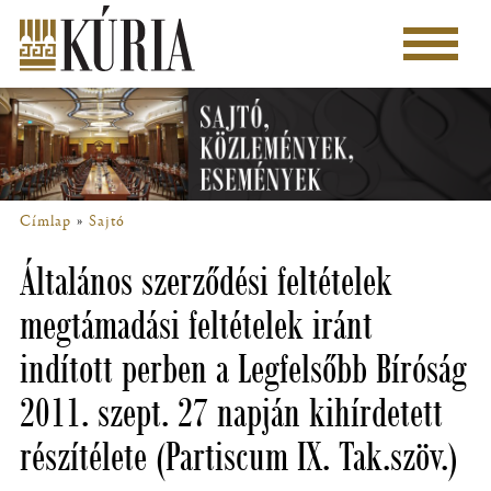
Ugrás
a
Főmenü
tartalomra
Címlap
Sajtó
Morzsa
Általános szerződési feltételek
megtámadási feltételek iránt
indított perben a Legfelsőbb Bíróság
2011. szept. 27 napján kihírdetett
részítélete (Partiscum IX. Tak.szöv.)