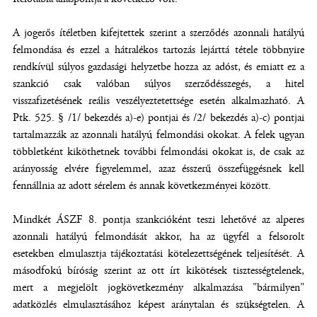
A jogerős ítéletben kifejtettek szerint a szerződés azonnali hatályú
felmondása és ezzel a hátralékos tartozás lejárttá tétele többnyire
rendkívül súlyos gazdasági helyzetbe hozza az adóst, és emiatt ez a
szankció csak valóban súlyos szerződésszegés, a hitel
visszafizetésének reális veszélyeztetettsége esetén alkalmazható. A
Ptk. 525. § /1/ bekezdés a)-e) pontjai és /2/ bekezdés a)-c) pontjai
tartalmazzák az azonnali hatályú felmondási okokat. A felek ugyan
többletként kiköthetnek további felmondási okokat is, de csak az
arányosság elvére figyelemmel, azaz ésszerű összefüggésnek kell
fennállnia az adott sérelem és annak következményei között.
Mindkét ÁSZF 8. pontja szankcióként teszi lehetővé az alperes
azonnali hatályú felmondását akkor, ha az ügyfél a felsorolt
esetekben elmulasztja tájékoztatási kötelezettségének teljesítését. A
másodfokú bíróság szerint az ott írt kikötések tisztességtelenek,
mert a megjelölt jogkövetkezmény alkalmazása "bármilyen"
adatközlés elmulasztásához képest aránytalan és szükségtelen. A