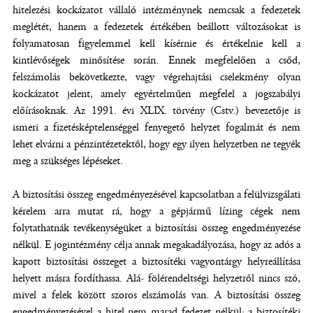
hitelezési kockázatot vállaló intézménynek nemcsak a fedezetek
meglétét, hanem a fedezetek értékében beállott változásokat is
folyamatosan figyelemmel kell kísérnie és értékelnie kell a
kintlévőségek minősítése során. Ennek megfelelően a csőd,
felszámolás bekövetkezte, vagy végrehajtási cselekmény olyan
kockázatot jelent, amely egyértelműen megfelel a jogszabályi
előírásoknak. Az 1991. évi XLIX. törvény (Cstv.) bevezetője is
ismeri a fizetésképtelenséggel fenyegető helyzet fogalmát és nem
lehet elvárni a pénzintézetektől, hogy egy ilyen helyzetben ne tegyék
meg a szükséges lépéseket.
A biztosítási összeg engedményezésével kapcsolatban a felülvizsgálati
kérelem arra mutat rá, hogy a gépjármű lízing cégek nem
folytathatnák tevékenységüket a biztosítási összeg engedményezése
nélkül. E jogintézmény célja annak megakadályozása, hogy az adós a
kapott biztosítási összeget a biztosítéki vagyontárgy helyreállítása
helyett másra fordíthassa. Alá- fölérendeltségi helyzetről nincs szó,
mivel a felek között szoros elszámolás van. A biztosítási összeg
engedményezésével a hitel nem marad fedezet nélkül; a biztosítéki