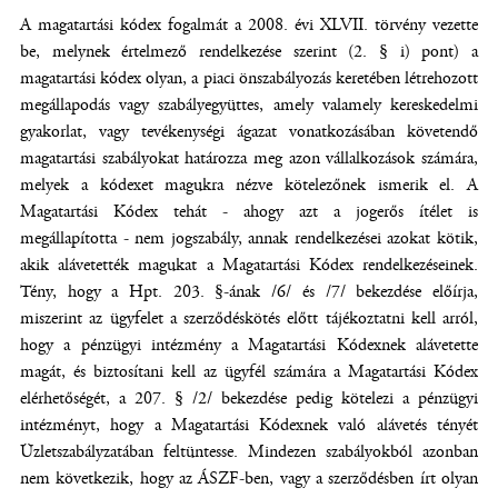
A magatartási kódex fogalmát a 2008. évi XLVII. törvény vezette
be, melynek értelmező rendelkezése szerint (2. § i) pont) a
magatartási kódex olyan, a piaci önszabályozás keretében létrehozott
megállapodás vagy szabályegyüttes, amely valamely kereskedelmi
gyakorlat, vagy tevékenységi ágazat vonatkozásában követendő
magatartási szabályokat határozza meg azon vállalkozások számára,
melyek a kódexet magukra nézve kötelezőnek ismerik el. A
Magatartási Kódex tehát - ahogy azt a jogerős ítélet is
megállapította - nem jogszabály, annak rendelkezései azokat kötik,
akik alávetették magukat a Magatartási Kódex rendelkezéseinek.
Tény, hogy a Hpt. 203. §-ának /6/ és /7/ bekezdése előírja,
miszerint az ügyfelet a szerződéskötés előtt tájékoztatni kell arról,
hogy a pénzügyi intézmény a Magatartási Kódexnek alávetette
magát, és biztosítani kell az ügyfél számára a Magatartási Kódex
elérhetőségét, a 207. § /2/ bekezdése pedig kötelezi a pénzügyi
intézményt, hogy a Magatartási Kódexnek való alávetés tényét
Üzletszabályzatában feltüntesse. Mindezen szabályokból azonban
nem következik, hogy az ÁSZF-ben, vagy a szerződésben írt olyan