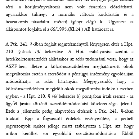
sérti, a körülményváltozás nem volt ésszerűen előrelátható,
ugyanakkor túlmegy a normális változás kockázatán és a
beavatkozás társadalmi méretű igényt elégít ki. Ugyanezt az
álláspontot foglalta el a 66/1995.(XI.24.) AB határozat is.
A Ptk. 241. §-ában foglalt jogintézménytől lényegesen eltér a Hpt.
210. §-ának /3/ bekezdése. A Hpt. szabályozása szerint a
hitel/kölcsönszerződés aláírásakor az adós tudomásul veszi, hogy az
ÁSZF-ben, illetve a kölcsönszerződésben meghatározott okok
megváltozása esetén a szerződést a pénzügyi intézmény egyoldalúan
módosíthatja az adós hátrányára. Megjegyzendő, hogy a
kölcsönszerződésben megjelölt okok megváltozása indokolt esetben
egyben - a Hpt. 210. § /4/ bekezdés b) pontjában írtak szerint - az
ügyfél javára történő szerződésmódosítási kötelezettséget jelenti.
Ezek a jellemzők pedig alapvetően eltérnek a Ptk. 241. §-ában
írtaktól. Épp a fogyasztói érdekek érvényesülése, a perbeli
jogviszonyok sajátos jellege miatt szabályozza a Hpt. azt, hogy
mikor kerülhet sor egyoldalú szerződésmódosításra. Ebből