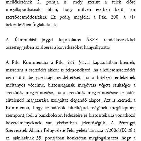
mellékletének 2. pontja is, mely szerint a felek előre
megállapodhatnak abban, hogy milyen esetben kerül sor
szerződésmódosításra. Ez pedig megfelel a Ptk. 200. § /1/
bekezdésében foglaltaknak.
A felmondási joggal kapcsolatos ÁSZF rendelkezésekkel
összefüggésben az alperes a következőket hangsúlyozta:
A Ptk. Kommentára a Ptk. 525. §-ával kapcsolatban kiemeli,
miszerint a szerződés akkor is felmondható, ha a kölcsönszerződés
nem tölti be gazdasági rendeltetését, ha a hitelező érdekeinek
méltányos védelme, biztonságának megóvása végett szükséges a
szerződés megszüntetése, ha a szerződés megszüntetésére az adós
elítélendő magatartása szolgáltat elegendő alapot. Azt is kiemeli a
Kommentár, hogy az adósok hitelképtelenségének megállapítása
szempontjából a bankkölcsön fedezetére és biztosítékaira vonatkozó
követelményeknek van elsősorban jelentőségük. A Pénzügyi
Szervezetek Állami Felügyelete Felügyeleti Tanácsa 7/2006.(IX.28.)
sz. ajánlásának 35. pontjában konkrétan megfogalmazza, hogy a