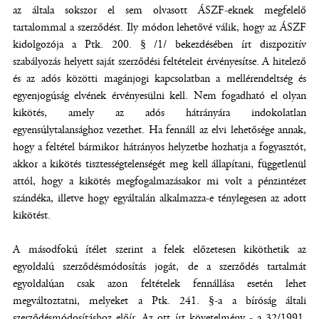
az általa sokszor el sem olvasott ÁSZF-eknek megfelelő
tartalommal a szerződést. Ily módon lehetővé válik, hogy az ÁSZF
kidolgozója a Ptk. 200. § /1/ bekezdésében írt diszpozitív
szabályozás helyett saját szerződési feltételeit érvényesítse. A hitelező
és az adós közötti magánjogi kapcsolatban a mellérendeltség és
egyenjogúság elvének érvényesülni kell. Nem fogadható el olyan
kikötés, amely az adós hátrányára indokolatlan
egyensúlytalansághoz vezethet. Ha fennáll az elvi lehetősége annak,
hogy a feltétel bármikor hátrányos helyzetbe hozhatja a fogyasztót,
akkor a kikötés tisztességtelenségét meg kell állapítani, függetlenül
attól, hogy a kikötés megfogalmazásakor mi volt a pénzintézet
szándéka, illetve hogy egyáltalán alkalmazza-e ténylegesen az adott
kikötést.
A másodfokú ítélet szerint a felek előzetesen kiköthetik az
egyoldalú szerződésmódosítás jogát, de a szerződés tartalmát
egyoldalúan csak azon feltételek fennállása esetén lehet
megváltoztatni, melyeket a Ptk. 241. §-a a bíróság általi
szerződésmódosításhoz előír. Az ott írt követelmény - a 32/1991.