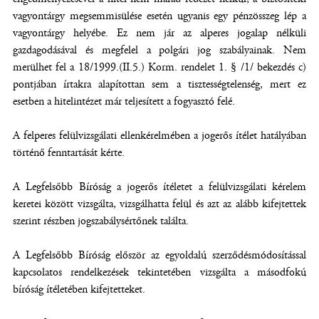
vagyontárgy megsemmisülése esetén ugyanis egy pénzösszeg lép a
vagyontárgy helyébe. Ez nem jár az alperes jogalap nélküli
gazdagodásával és megfelel a polgári jog szabályainak. Nem
merülhet fel a 18/1999.(II.5.) Korm. rendelet 1. § /1/ bekezdés c)
pontjában írtakra alapítottan sem a tisztességtelenség, mert ez
esetben a hitelintézet már teljesített a fogyasztó felé.
A felperes felülvizsgálati ellenkérelmében a jogerős ítélet hatályában
történő fenntartását kérte.
A Legfelsőbb Bíróság a jogerős ítéletet a felülvizsgálati kérelem
keretei között vizsgálta, vizsgálhatta felül és azt az alább kifejtettek
szerint részben jogszabálysértőnek találta.
A Legfelsőbb Bíróság először az egyoldalú szerződésmódosítással
kapcsolatos rendelkezések tekintetében vizsgálta a másodfokú
bíróság ítéletében kifejtetteket.