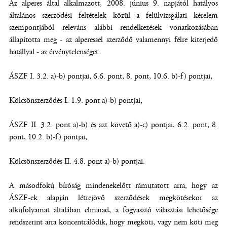
Az alperes által alkalmazott, 2008. június 9. napjától hatályos
általános szerződési feltételek közül a felülvizsgálati kérelem
szempontjából releváns alábbi rendelkezések vonatkozásában
állapította meg - az alperessel szerződő valamennyi félre kiterjedő
hatállyal - az érvénytelenséget:
ÁSZF I. 3.2. a)-b) pontjai, 6.6. pont, 8. pont, 10.6. b)-f) pontjai,
Kölcsönszerződés I. 1.9. pont a)-b) pontjai,
ÁSZF II. 3.2. pont a)-b) és azt követő a)-c) pontjai, 6.2. pont, 8.
pont, 10.2. b)-f) pontjai,
Kölcsönszerződés II. 4.8. pont a)-b) pontjai.
A másodfokú bíróság mindenekelőtt rámutatott arra, hogy az
ÁSZF-ek alapján létrejövő szerződések megkötésekor az
alkufolyamat általában elmarad, a fogyasztó választási lehetősége
rendszerint arra koncentrálódik, hogy megköti, vagy nem köti meg