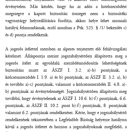
érvénytelen. Más kérdés, hogy ha az adós a hitelszerződést
megszegve a kapott biztosítási összeget nem a biztosítéki
vagyontárgy helyreállítására fordítja, akkor helye lehet azonnali
hatályú felmondásnak, erről azonban a Ptk. 525. § /1/ bekezdés c)
és d) pontja rendelkezik.
A jogerős ítélettel szemben az alperes terjesztett elő felülvizsgálati
kérelmet. Álláspontja szerint jogszabálysértően állapította meg a
jogerős ítélet az egyoldalú szerződésmódosítás lehetőségének
biztosítása miatt az ÁSZF I. 3.2. a)-b) pontjának, a
kölcsönszerződés I. 1.9. a) és b) pontjának, az ÁSZF II. 3.2. a), b)
és további a)-c) pontjának, valamint a kölcsönszerződés II. 4.8. a)-
b) pontjának az érvénytelenségét. Jogszabálysértően állapította meg
továbbá, hogy érvénytelenek az ÁSZF I. 10.6. b)-f) pontjának, 6.6.
pontjának, az ÁSZF II. 10.2. pont b)-f) pontjának, 8. pontjának
valamint 6.2. pontjának rendelkezései. Kérte, hogy e jogszabálysértő
rendelkezések tekintetében a Legfelsőbb Bíróság helyezze hatályon
kívül a jogerős ítéletet és hozzon a jogszabályoknak megfelelő, a