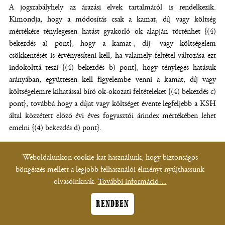
A jogszabályhely az árazási elvek tartalmáról is rendelkezik.
Kimondja, hogy a módosítás csak a kamat, díj vagy költség
mértékére ténylegesen hatást gyakorló ok alapján történhet {(4)
bekezdés a) pont}, hogy a kamat-, díj- vagy költségelem
csökkentését is érvényesíteni kell, ha valamely feltétel változása ezt
indokolttá teszi {(4) bekezdés b) pont}, hogy tényleges hatásuk
arányában, együttesen kell figyelembe venni a kamat, díj vagy
költségelemre kihatással bíró ok-okozati feltételeket {(4) bekezdés c)
pont}, továbbá hogy a díjat vagy költséget évente legfeljebb a KSH
által közzétett előző évi éves fogyasztói árindex mértékében lehet
emelni {(4) bekezdés d) pont}.
A Hpt. 2010. január 1-től hatályos rendelkezései szerint tehát - a
Weboldalunkon cookie-kat használunk, hogy biztonságos
hitelező az egyoldalú szerződésmódosítás jogával nem korlátlanul és
böngészés mellett a legjobb felhasználói élményt nyújthassunk
nem bármely indokra hivatkozással élhet, hanem csak olyan
olvasóinknak.
További információ…
objektív körülmények bekövetkezte esetén, mely körülmények
tételes felsorolását már a szerződés meghatározta, tehát mely
RENDBEN
feltételek bekövetkezte esetére az ügyfél már a szerződéskötéskor
hozzájárult a hitelező egyoldalú szerződésmódosításához. Az is