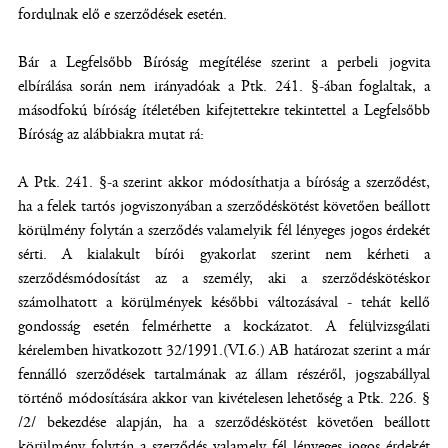
fordulnak elő e szerződések esetén.
Bár a Legfelsőbb Bíróság megítélése szerint a perbeli jogvita
elbírálása során nem irányadóak a Ptk. 241. §-ában foglaltak, a
másodfokú bíróság ítéletében kifejtettekre tekintettel a Legfelsőbb
Bíróság az alábbiakra mutat rá:
A Ptk. 241. §-a szerint akkor módosíthatja a bíróság a szerződést,
ha a felek tartós jogviszonyában a szerződéskötést követően beállott
körülmény folytán a szerződés valamelyik fél lényeges jogos érdekét
sérti. A kialakult bírói gyakorlat szerint nem kérheti a
szerződésmódosítást az a személy, aki a szerződéskötéskor
számolhatott a körülmények későbbi változásával - tehát kellő
gondosság esetén felmérhette a kockázatot. A felülvizsgálati
kérelemben hivatkozott 32/1991.(VI.6.) AB határozat szerint a már
fennálló szerződések tartalmának az állam részéről, jogszabállyal
történő módosítására akkor van kivételesen lehetőség a Ptk. 226. §
/2/ bekezdése alapján, ha a szerződéskötést követően beállott
körülmény folytán a szerződés valamely fél lényeges jogos érdekét