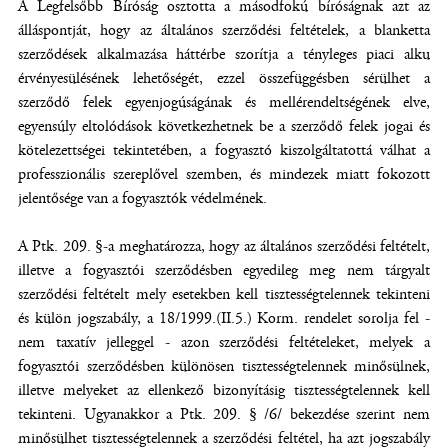
A Legfelsőbb Bíróság osztotta a másodfokú bíróságnak azt az
álláspontját, hogy az általános szerződési feltételek, a blanketta
szerződések alkalmazása háttérbe szorítja a tényleges piaci alku
érvényesülésének lehetőségét, ezzel összefüggésben sérülhet a
szerződő felek egyenjogúságának és mellérendeltségének elve,
egyensúly eltolódások következhetnek be a szerződő felek jogai és
kötelezettségei tekintetében, a fogyasztó kiszolgáltatottá válhat a
professzionális szereplővel szemben, és mindezek miatt fokozott
jelentősége van a fogyasztók védelmének.
A Ptk. 209. §-a meghatározza, hogy az általános szerződési feltételt,
illetve a fogyasztói szerződésben egyedileg meg nem tárgyalt
szerződési feltételt mely esetekben kell tisztességtelennek tekinteni
és külön jogszabály, a 18/1999.(II.5.) Korm. rendelet sorolja fel -
nem taxatív jelleggel - azon szerződési feltételeket, melyek a
fogyasztói szerződésben különösen tisztességtelennek minősülnek,
illetve melyeket az ellenkező bizonyításig tisztességtelennek kell
tekinteni. Ugyanakkor a Ptk. 209. § /6/ bekezdése szerint nem
minősülhet tisztességtelennek a szerződési feltétel, ha azt jogszabály