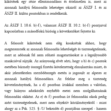
kikötések egy része ellentmondásos és értelmetlen is, mert az
azonnali hatályú felmondás lehetséges okairól az ÁSZF I. és az
ÁSZF II. külön pontokban is rendelkezik.
Az ÁSZF I. 10.6. b)-f), valamint ÁSZF II. 10.2. b)-f) pontjaival
kapcsolatban a másodfokú bíróság a következőket fejtette ki:
A felsorolt kikötések nem elég konkrétak ahhoz, hogy
megteremtsék az azonnali felmondás lehetőségét és tisztességtelenek,
mert az adósnak fel nem róható magatartásokat is a legsúlyosabb
szankcióval sújtják. Az arányosság elvét sérti, hogy a b) és c) pontok
esetében bármely összegű fizetési kötelezettség elmulasztása miatt, és
akár jelentéktelen szerződésszegés esetén is jogosult az alperes az
azonnali hatályú felmondásra. Az felelne meg a tisztesség
követelményének, ha a d) pontban írtakkal szemben a valótlan,
vagy hiányos adatközlés enyhébb esetei nem szolgálhatnának
felmondási okként. Az e) és f) pontban írt felmondási okok pedig
azért tisztességtelenek, mert nem objektív körülményektől - mint
ahogy az a Ptk. 525. § /1/ bekezdés d) pontjában szerepel - hanem