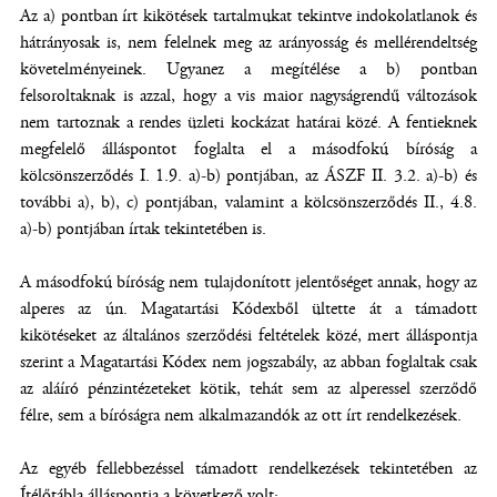
Az a) pontban írt kikötések tartalmukat tekintve indokolatlanok és
hátrányosak is, nem felelnek meg az arányosság és mellérendeltség
követelményeinek. Ugyanez a megítélése a b) pontban
felsoroltaknak is azzal, hogy a vis maior nagyságrendű változások
nem tartoznak a rendes üzleti kockázat határai közé. A fentieknek
megfelelő álláspontot foglalta el a másodfokú bíróság a
kölcsönszerződés I. 1.9. a)-b) pontjában, az ÁSZF II. 3.2. a)-b) és
további a), b), c) pontjában, valamint a kölcsönszerződés II., 4.8.
a)-b) pontjában írtak tekintetében is.
A másodfokú bíróság nem tulajdonított jelentőséget annak, hogy az
alperes az ún. Magatartási Kódexből ültette át a támadott
kikötéseket az általános szerződési feltételek közé, mert álláspontja
szerint a Magatartási Kódex nem jogszabály, az abban foglaltak csak
az aláíró pénzintézeteket kötik, tehát sem az alperessel szerződő
félre, sem a bíróságra nem alkalmazandók az ott írt rendelkezések.
Az egyéb fellebbezéssel támadott rendelkezések tekintetében az
Ítélőtábla álláspontja a következő volt: