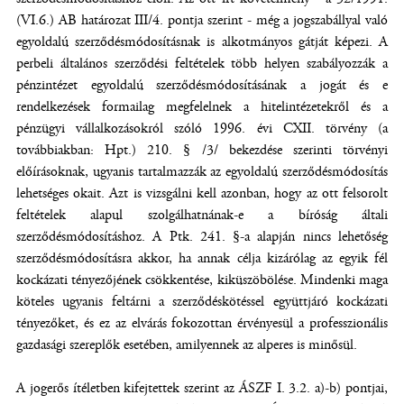
(VI.6.) AB határozat III/4. pontja szerint - még a jogszabállyal való
egyoldalú szerződésmódosításnak is alkotmányos gátját képezi. A
perbeli általános szerződési feltételek több helyen szabályozzák a
pénzintézet egyoldalú szerződésmódosításának a jogát és e
rendelkezések formailag megfelelnek a hitelintézetekről és a
pénzügyi vállalkozásokról szóló 1996. évi CXII. törvény (a
továbbiakban: Hpt.) 210. § /3/ bekezdése szerinti törvényi
előírásoknak, ugyanis tartalmazzák az egyoldalú szerződésmódosítás
lehetséges okait. Azt is vizsgálni kell azonban, hogy az ott felsorolt
feltételek alapul szolgálhatnának-e a bíróság általi
szerződésmódosításhoz. A Ptk. 241. §-a alapján nincs lehetőség
szerződésmódosításra akkor, ha annak célja kizárólag az egyik fél
kockázati tényezőjének csökkentése, kiküszöbölése. Mindenki maga
köteles ugyanis feltárni a szerződéskötéssel együttjáró kockázati
tényezőket, és ez az elvárás fokozottan érvényesül a professzionális
gazdasági szereplők esetében, amilyennek az alperes is minősül.
A jogerős ítéletben kifejtettek szerint az ÁSZF I. 3.2. a)-b) pontjai,