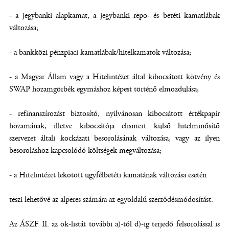
- a jegybanki alapkamat, a jegybanki repo- és betéti kamatlábak
változása;
- a bankközi pénzpiaci kamatlábak/hitelkamatok változása;
- a Magyar Állam vagy a Hitelintézet által kibocsátott kötvény és
SWAP hozamgörbék egymáshoz képest történő elmozdulása;
- refinanszírozást biztosító, nyilvánosan kibocsátott értékpapír
hozamának, illetve kibocsátója elismert külső hitelminősítő
szervezet általi kockázati besorolásának változása, vagy az ilyen
besoroláshoz kapcsolódó költségek megváltozása;
- a Hitelintézet lekötött ügyfélbetéti kamatának változása esetén
teszi lehetővé az alperes számára az egyoldalú szerződésmódosítást.
Az ÁSZF II. az ok-listát további a)-tól d)-ig terjedő felsorolással is