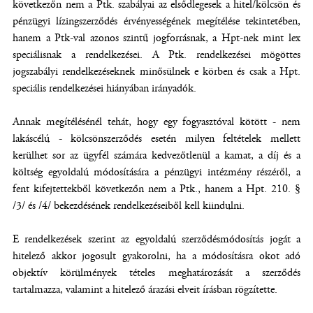
következőn nem a Ptk. szabályai az elsődlegesek a hitel/kölcsön és
pénzügyi lízingszerződés érvényességének megítélése tekintetében,
hanem a Ptk-val azonos szintű jogforrásnak, a Hpt-nek mint lex
speciálisnak a rendelkezései. A Ptk. rendelkezései mögöttes
jogszabályi rendelkezéseknek minősülnek e körben és csak a Hpt.
speciális rendelkezései hiányában irányadók.
Annak megítélésénél tehát, hogy egy fogyasztóval kötött - nem
lakáscélú - kölcsönszerződés esetén milyen feltételek mellett
kerülhet sor az ügyfél számára kedvezőtlenül a kamat, a díj és a
költség egyoldalú módosítására a pénzügyi intézmény részéről, a
fent kifejtettekből következőn nem a Ptk., hanem a Hpt. 210. §
/3/ és /4/ bekezdésének rendelkezéseiből kell kiindulni.
E rendelkezések szerint az egyoldalú szerződésmódosítás jogát a
hitelező akkor jogosult gyakorolni, ha a módosításra okot adó
objektív körülmények tételes meghatározását a szerződés
tartalmazza, valamint a hitelező árazási elveit írásban rögzítette.