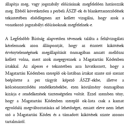
állapítja meg, vagy jogszabály előírásának megfelelően határozzák
meg. Ebből következően a perbeli ÁSZF-ek és blankettaszerződések
tekintetében elsődlegesen azt kellett vizsgálni, hogy azok a
vonatkozó jogszabályi előírásoknak megfelelnek-e.
A Legfelsőbb Bíróság alapvetően tévesnek találta a felülvizsgálati
kérelemnek azon álláspontját, hogy az érintett kikötések
érvénytelenségének megállapítását önmagában amiatt mellőzni
kellett volna, mert azok megegyeznek a Magatartási Kódexben
írtakkal. Az alperes e tekintetben arra hivatkozott, hogy a
Magatartási Kódexben szereplő ok-listában írtakat szinte szó szerint
beépítette a per tárgyát képező ÁSZF-ekbe, illetve a
kölcsönszerződési rendelkezésekbe, ezen körülmény önmagában
kizárja e rendelkezések tisztességtelen voltát. Ezzel szemben tény,
hogy a Magatartási Kódexben szereplő ok-lista csak a kamat
egyoldalú megváltoztatására ad lehetőséget, emiatt eleve nem lehet
szó a Magatartási Kódex és a támadott kikötések szinte azonos
tartalmáról.