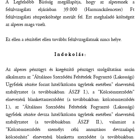
A Legfelsőbb Bíróság megállapítja, hogy az alperesnek a
felülvizsgálati eljárásban 39.000 (Harminckilencezer) Ft
felülvizsgálati részperköltsége merült fel. Ezt meghaladó költségeit
az alperes maga viseli.
Ez ellen a részítélet ellen további felülvizsgálatnak nincs helye.
I n d o k o l á s :
Az alperes pénzügyi és kiegészítő pénzügyi szolgáltatásai során
alkalmazta az "Általános Szerződési Feltételek Fogyasztó (Lakossági)
Ügyfelek részére forint hitel/kölcsön ügyletek esetében" elnevezésű
szabályzatot (a továbbiakban: ÁSZF I.), a "Kölcsönszerződés"
elnevezésű blankettaszerződést (a továbbiakban: kölcsönszerződés
I.), az "Általános Szerződési Feltételek Fogyasztó (Lakossági)
ügyfelek részére deviza hitel/kölcsön ügyletek esetében" elnevezésű
szabályzatot (a továbbiakban: ÁSZF II.), valamint a
"Kölcsönszerződés személyi célú annuitásos devizaalapú
kölcsönhöz" elnevezésű blanketta szerződést (a továbbiakban: