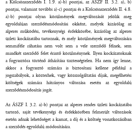
a Kölcsönszerződés I. 1.9. a)-b) pontjai, az ÁSZF II. 3.2. a), b)
pontjai, valamint további a)-c) pontjai és a Kölcsönszerződés II. 4.8.
a)-b) pontjai olyan körülmények megváltozását jelölik meg
egyoldalúan szerződésmódosítási okként, melyek kizárólag az
alperes működési, tevékenységi érdekkörébe, kizárólag az alperes
üzleti kockázatába tartoznak, és mely körülmények megváltozására
semmiféle ráhatása nem volt sem a vele szerződő félnek, sem
mindkét szerződő felet érintő körülménynek. Ilyen kockázatoknak
a fogyasztóra történő áthárítása tisztességtelen. Ha nem így lenne,
akkor a fogyasztó számára is biztosítani kellene például a
jogszabályok, a közterhek, vagy közszolgáltatási díjak, megélhetési
költségek számára hátrányos változása esetén az egyoldalú
szerződésmódosítás jogát.
Az ÁSZF I. 3.2. a)-b) pontjai az alperes rendes üzleti kockázatába
tartozó, saját tevékenységi és érdekkörében felmerült változások
esetén adnak lehetőséget a kamat, a díj és a költség vonatkozásában
a szerződés egyoldalú módosítására.