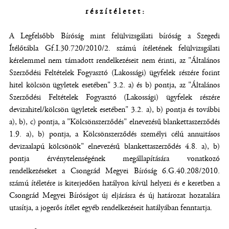
r é s z í t é l e t e t :
A Legfelsőbb Bíróság mint felülvizsgálati bíróság a Szegedi
Ítélőtábla Gf.I.30.720/2010/2. számú ítéletének felülvizsgálati
kérelemmel nem támadott rendelkezéseit nem érinti, az "Általános
Szerződési Feltételek Fogyasztó (Lakossági) ügyfelek részére forint
hitel kölcsön ügyletek esetében" 3.2. a) és b) pontja, az "Általános
Szerződési Feltételek Fogyasztó (Lakossági) ügyfelek részére
devizahitel/kölcsön ügyletek esetében" 3.2. a), b) pontja és további
a), b), c) pontja, a "Kölcsönszerződés" elnevezésű blankettaszerződés
1.9. a), b) pontja, a Kölcsönszerződés személyi célú annuitásos
devizaalapú kölcsönök" elnevezésű blankettaszerződés 4.8. a), b)
pontja érvénytelenségének megállapítására vonatkozó
rendelkezéseket a Csongrád Megyei Bíróság 6.G.40.208/2010.
számú ítéletére is kiterjedően hatályon kívül helyezi és e keretben a
Csongrád Megyei Bíróságot új eljárásra és új határozat hozatalára
utasítja, a jogerős ítélet egyéb rendelkezéseit hatályában fenntartja.