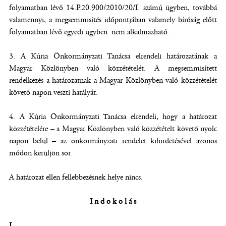
folyamatban lévő 14.P.20.900/2010/20/I. számú ügyben, továbbá
valamennyi, a megsemmisítés időpontjában valamely bíróság előtt
folyamatban lévő egyedi ügyben nem alkalmazható.
3. A Kúria Önkormányzati Tanácsa elrendeli határozatának a
Magyar Közlönyben való közzétételét. A megsemmisített
rendelkezés a határozatnak a Magyar Közlönyben való közzétételét
követő napon veszti hatályát.
4. A Kúria Önkormányzati Tanácsa elrendeli, hogy a határozat
közzétételére – a Magyar Közlönyben való közzétételt követő nyolc
napon belül – az önkormányzati rendelet kihirdetésével azonos
módon kerüljön sor.
A határozat ellen fellebbezésnek helye nincs.
I n d o k o l á s
I.