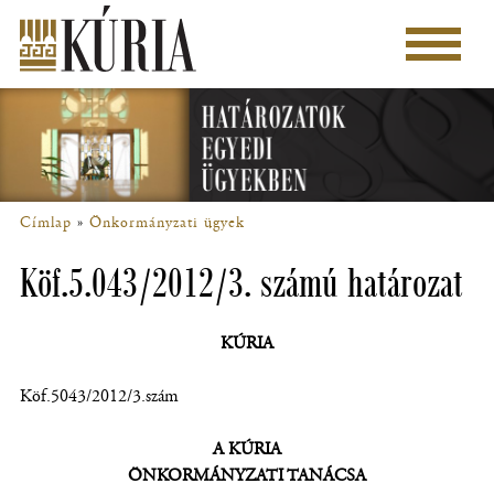
Ugrás
a
Főmenü
tartalomra
Címlap
Önkormányzati ügyek
Morzsa
Köf.5.043/2012/3. számú határozat
KÚRIA
Köf.5043/2012/3.szám
A KÚRIA
ÖNKORMÁNYZATI TANÁCSA