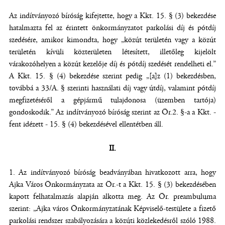
Az indítványozó bíróság kifejtette, hogy a Kkt. 15. § (3) bekezdése
hatalmazta fel az érintett önkormányzatot parkolási díj és pótdíj
szedésére, amikor kimondta, hogy „közút területén vagy a közút
területén kívüli közterületen létesített, illetőleg kijelölt
várakozóhelyen a közút kezelője díj és pótdíj szedését rendelheti el.”
A Kkt. 15. § (4) bekezdése szerint pedig „[a]z (1) bekezdésben,
továbbá a 33/A. § szerinti használati díj vagy útdíj, valamint pótdíj
megfizetéséről a gépjármű tulajdonosa (üzemben tartója)
gondoskodik.” Az indítványozó bíróság szerint az Ör.2. §-a a Kkt. -
fent idézett - 15. § (4) bekezdésével ellentétben áll.
II.
1. Az indítványozó bíróság beadványában hivatkozott arra, hogy
Ajka Város Önkormányzata az Ör.-t a Kkt. 15. § (3) bekezdésében
kapott felhatalmazás alapján alkotta meg. Az Ör. preambuluma
szerint: „Ajka város Önkormányzatának Képviselő-testülete a fizető
parkolási rendszer szabályozására a közúti közlekedésről szóló 1988.