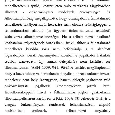
rendelkezésen alapuló, közterületen való várakozás tárgykörében
alkotott - önkormányzati rendeletek érvényességét. Az
Alkotmánybíróság megállapította, hogy önmagában a felhatalmazó
rendelkezés hatályon kívül helyezése nem okozza szükségképpen a
felhatalmazáson alapuló (az ügyben: önkormányzati rendeleti)
szabályozás alkotmányellenességét. Ha a felhatalmazó jogalkotó
közhatalma teljességének birtokában járt el, akkor a felhatalmazó
rendelkezés későbbi sorsa nem befolyásolja a rá alapított
jogszabályok sorsát. Amennyiben azonban e jogalkotói hatáskör
csorbát szenvedett, úgy annak delegálására nem kerülhet sor
alkotmányosan. (ABH 2009, 941, 964.) A testület megállapította,
hogy a közterületen való várakozás tárgyában hozott önkormányzati
rendeletek nem helyi közügyben, hanem delegált jogkörben való
önkormányzati jogalkotás eredményeként jöttek létre.
Következésképpen, mivel a felhatalmazói jogkör gyakorlására
alkotmányellenesen került sor a Kkt. 15. § (3) bekezdés által, és a
vizsgált önkormányzati rendeletek felhatalmazáson alapuló
hatáskörben születtek, a felhatalmazó jogszabály