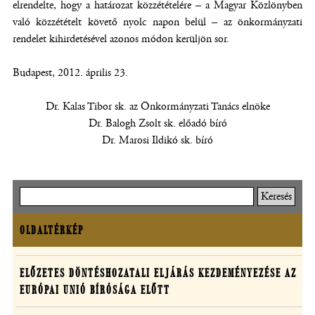
elrendelte, hogy a határozat közzétételére – a Magyar Közlönyben
való közzétételt követő nyolc napon belül – az önkormányzati
rendelet kihirdetésével azonos módon kerüljön sor.
Budapest, 2012. április 23.
Dr. Kalas Tibor sk. az Önkormányzati Tanács elnöke
Dr. Balogh Zsolt sk. előadó bíró
Dr. Marosi Ildikó sk. bíró
Keresés
OLDALTÉRKÉP
Oldaltérkép
Határozatok
ELŐZETES DÖNTÉSHOZATALI ELJÁRÁS KEZDEMÉNYEZÉSE AZ
EURÓPAI UNIÓ BÍRÓSÁGA ELŐTT
egyedi