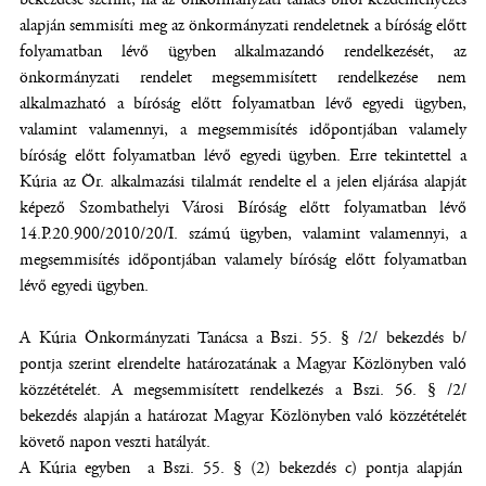
alapján semmisíti meg az önkormányzati rendeletnek a bíróság előtt
folyamatban lévő ügyben alkalmazandó rendelkezését, az
önkormányzati rendelet megsemmisített rendelkezése nem
alkalmazható a bíróság előtt folyamatban lévő egyedi ügyben,
valamint valamennyi, a megsemmisítés időpontjában valamely
bíróság előtt folyamatban lévő egyedi ügyben. Erre tekintettel a
Kúria az Ör. alkalmazási tilalmát rendelte el a jelen eljárása alapját
képező Szombathelyi Városi Bíróság előtt folyamatban lévő
14.P.20.900/2010/20/I. számú ügyben, valamint valamennyi, a
megsemmisítés időpontjában valamely bíróság előtt folyamatban
lévő egyedi ügyben.
A Kúria Önkormányzati Tanácsa a Bszi. 55. § /2/ bekezdés b/
pontja szerint elrendelte határozatának a Magyar Közlönyben való
közzétételét. A megsemmisített rendelkezés a Bszi. 56. § /2/
bekezdés alapján a határozat Magyar Közlönyben való közzétételét
követő napon veszti hatályát.
A Kúria egyben a Bszi. 55. § (2) bekezdés c) pontja alapján