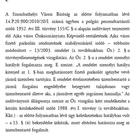
A Szombathelyi Városi Bíróság az előtte folyamatban lévő
14.P.20.900/2010/20/I. számú ügyben a polgári perrendtartásról
szóló 1952. évi III. törvény 155/C §-a alapján indítványt terjesztett
elő Ajka város Önkormányzata Képviselő-testületének Ajka város
fizető parkolási rendszerének szabályozásáról szóló – többször
módosított – 13/2003. rendelet (a továbbiakban: Ör.) 2. §-a
törvényellenességének vizsgálatára. Az Ör. 2. §-a a rendelet személyi
hatályát fogalmazza meg. E szerint: „A rendelet személyi hatálya
kiterjed az 1. §-ban meghatározott fizető parkolót igénybe vevő
jármű üzemben tartójára. E rendelet értelmezésében üzembentartó a
jármű forgalmi engedélyébe bejegyzett tulajdonos vagy
üzembentartó illetve aki, a járművet egyéb jogcímen használja.” Az
indítványozó álláspontja szerint az Ör. vizsgálni kért rendelkezése a
közúti közlekedésről szóló 1988. évi I. törvény (a továbbiakban:
Kkt.) - az előtte folyamatban lévő ügy keletkezésekor hatályban volt
– a 15. § (4) bekezdésbe ütközik, mert eltérően határozza meg az
üzembentartó fogalmát.