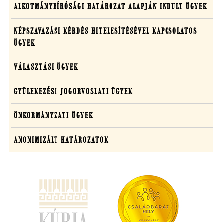
ügyekben
ALKOTMÁNYBÍRÓSÁGI HATÁROZAT ALAPJÁN INDULT ÜGYEK
NÉPSZAVAZÁSI KÉRDÉS HITELESÍTÉSÉVEL KAPCSOLATOS
ÜGYEK
VÁLASZTÁSI ÜGYEK
GYÜLEKEZÉSI JOGORVOSLATI ÜGYEK
ÖNKORMÁNYZATI ÜGYEK
ANONIMIZÁLT HATÁROZATOK
(új
ablakban
nyílik
meg)