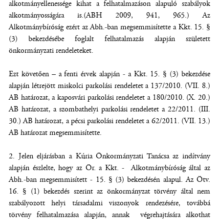
alkotmányellenessége kihat a felhatalmazáson alapuló szabályok
alkotmányosságára is.(ABH 2009, 941, 965.) Az
Alkotmánybíróság ezért az Abh.-ban megsemmisítette a Kkt. 15. §
(3) bekezdésébe foglalt felhatalmazás alapján született
önkormányzati rendeleteket.
Ezt követően – a fenti érvek alapján - a Kkt. 15. § (3) bekezdése
alapján létrejött miskolci parkolási rendeletet a 137/2010. (VII. 8.)
AB határozat, a kaposvári parkolási rendeletet a 180/2010. (X. 20.)
AB határozat, a szombathelyi parkolási rendeletet a 22/2011. (III.
30.) AB határozat, a pécsi parkolási rendeletet a 62/2011. (VII. 13.)
AB határozat megsemmisítette.
2. Jelen eljárásban a Kúria Önkormányzati Tanácsa az indítvány
alapján észlelte, hogy az Ör. a Kkt. - Alkotmánybíróság által az
Abh.-ban megsemmisített - 15. § (3) bekezdésén alapul. Az Ötv.
16. § (1) bekezdés szerint az önkormányzat törvény által nem
szabályozott helyi társadalmi viszonyok rendezésére, továbbá
törvény felhatalmazása alapján, annak végrehajtására alkothat