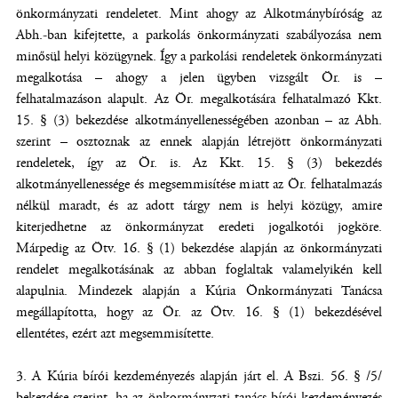
önkormányzati rendeletet. Mint ahogy az Alkotmánybíróság az
Abh.-ban kifejtette, a parkolás önkormányzati szabályozása nem
minősül helyi közügynek. Így a parkolási rendeletek önkormányzati
megalkotása – ahogy a jelen ügyben vizsgált Ör. is –
felhatalmazáson alapult. Az Ör. megalkotására felhatalmazó Kkt.
15. § (3) bekezdése alkotmányellenességében azonban – az Abh.
szerint – osztoznak az ennek alapján létrejött önkormányzati
rendeletek, így az Ör. is. Az Kkt. 15. § (3) bekezdés
alkotmányellenessége és megsemmisítése miatt az Ör. felhatalmazás
nélkül maradt, és az adott tárgy nem is helyi közügy, amire
kiterjedhetne az önkormányzat eredeti jogalkotói jogköre.
Márpedig az Ötv. 16. § (1) bekezdése alapján az önkormányzati
rendelet megalkotásának az abban foglaltak valamelyikén kell
alapulnia. Mindezek alapján a Kúria Önkormányzati Tanácsa
megállapította, hogy az Ör. az Ötv. 16. § (1) bekezdésével
ellentétes, ezért azt megsemmisítette.
3. A Kúria bírói kezdeményezés alapján járt el. A Bszi. 56. § /5/
bekezdése szerint, ha az önkormányzati tanács bírói kezdeményezés