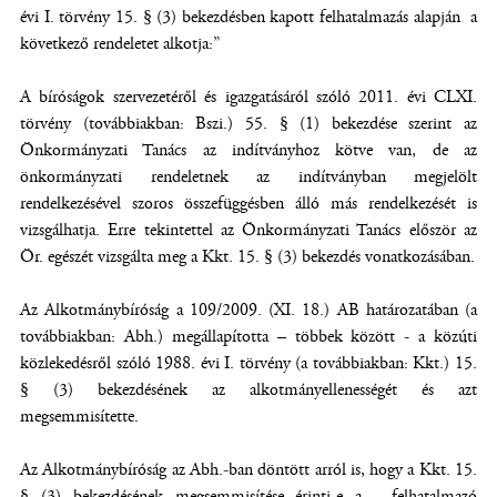
évi I. törvény 15. § (3) bekezdésben kapott felhatalmazás alapján a
következő rendeletet alkotja:”
A bíróságok szervezetéről és igazgatásáról szóló 2011. évi CLXI.
törvény (továbbiakban: Bszi.) 55. § (1) bekezdése szerint az
Önkormányzati Tanács az indítványhoz kötve van, de az
önkormányzati rendeletnek az indítványban megjelölt
rendelkezésével szoros összefüggésben álló más rendelkezését is
vizsgálhatja. Erre tekintettel az Önkormányzati Tanács először az
Ör. egészét vizsgálta meg a Kkt. 15. § (3) bekezdés vonatkozásában.
Az Alkotmánybíróság a 109/2009. (XI. 18.) AB határozatában (a
továbbiakban: Abh.) megállapította – többek között - a közúti
közlekedésről szóló 1988. évi I. törvény (a továbbiakban: Kkt.) 15.
§ (3) bekezdésének az alkotmányellenességét és azt
megsemmisítette.
Az Alkotmánybíróság az Abh.-ban döntött arról is, hogy a Kkt. 15.
§ (3) bekezdésének megsemmisítése érinti-e a - felhatalmazó