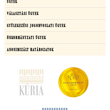
ÜGYEK
VÁLASZTÁSI ÜGYEK
GYÜLEKEZÉSI JOGORVOSLATI ÜGYEK
ÖNKORMÁNYZATI ÜGYEK
ANONIMIZÁLT HATÁROZATOK
(új
ablakban
nyílik
meg)