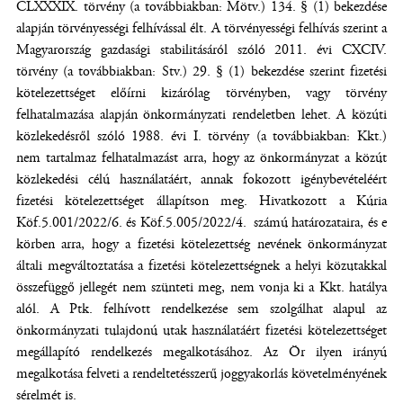
CLXXXIX. törvény (a továbbiakban: Mötv.) 134. § (1) bekezdése
alapján törvényességi felhívással élt. A törvényességi felhívás szerint a
Magyarország gazdasági stabilitásáról szóló 2011. évi CXCIV.
törvény (a továbbiakban: Stv.) 29. § (1) bekezdése szerint fizetési
kötelezettséget előírni kizárólag törvényben, vagy törvény
felhatalmazása alapján önkormányzati rendeletben lehet. A közúti
közlekedésről szóló 1988. évi I. törvény (a továbbiakban: Kkt.)
nem tartalmaz felhatalmazást arra, hogy az önkormányzat a közút
közlekedési célú használatáért, annak fokozott igénybevételéért
fizetési kötelezettséget állapítson meg. Hivatkozott a Kúria
Köf.5.001/2022/6. és Köf.5.005/2022/4. számú határozataira, és e
körben arra, hogy a fizetési kötelezettség nevének önkormányzat
általi megváltoztatása a fizetési kötelezettségnek a helyi közutakkal
összefüggő jellegét nem szünteti meg, nem vonja ki a Kkt. hatálya
alól. A Ptk. felhívott rendelkezése sem szolgálhat alapul az
önkormányzati tulajdonú utak használatáért fizetési kötelezettséget
megállapító rendelkezés megalkotásához. Az Ör ilyen irányú
megalkotása felveti a rendeltetésszerű joggyakorlás követelményének
sérelmét is.