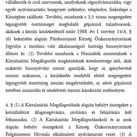
vállalkozók és civil szervezetek, amelyeknek cégnyilvántartásba, vagy
egyéb nyilvántartásba bejegyzett székhelye, telephelye, fióktelepe a
Községben található. Továbbá, mindazok a 3,5 tonna megengedett
legnagyobb össztömeget meghaladó gépjármű tulajdonosok,
akiknek a közúti közlekedésről szóló 1988. évi I. törvény 14/A. §
(6) bekezdése alapján Pilisborosjenő Község Önkormányzatának
Jegyzője a tárolásra való alkalmasságról hatósági bizonyítványt
állított ki. (2) Továbbá mindazok a Használók mentesülnek a
Kártalanítási Megállapodás megkötésének kötelezettsége alól, akik
szakértői bizonyítvány szerint igazolják, hogy az igénybevétel
szerinti szakaszon, a közlekedés rendjétől eltérő megengedett
legnagyobb össztömeg szerinti tengelyterhelés, az adott gépjármű
esetében minimális és rendeltetés szerinti károkozást eredményez.
4. § (1) A Kártalanítási Megállapodások alapján befolyt összegeket a
közúthálózat állagmegóvására, javítására és felújítására kell
felhasználni. (2) A Kártalanítási Megállapodásokról és az azok
alapján befolyt összegekről a Község Önkormányzatának
Polgármesteri Hivatala elkülönített nyilvántartást vezet. (3) A