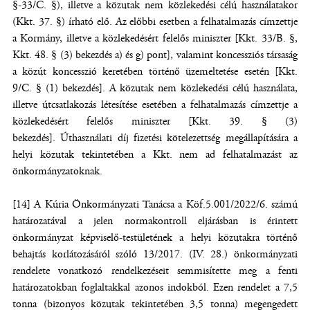
§-33/C. §), illetve a közutak nem közlekedési célú használatakor
(Kkt. 37. §) írható elő. Az előbbi esetben a felhatalmazás címzettje
a Kormány, illetve a közlekedésért felelős miniszter [Kkt. 33/B. §,
Kkt. 48. § (3) bekezdés a) és g) pont], valamint koncessziós társaság
a közút koncesszió keretében történő üzemeltetése esetén [Kkt.
9/C. § (1) bekezdés]. A közutak nem közlekedési célú használata,
illetve útcsatlakozás létesítése esetében a felhatalmazás címzettje a
közlekedésért felelős miniszter [Kkt. 39. § (3)
bekezdés]. Úthasználati díj fizetési kötelezettség megállapítására a
helyi közutak tekintetében a Kkt. nem ad felhatalmazást az
önkormányzatoknak.
[14] A Kúria Önkormányzati Tanácsa a Köf.5.001/2022/6. számú
határozatával a jelen normakontroll eljárásban is érintett
önkormányzat képviselő-testületének a helyi közutakra történő
behajtás korlátozásáról szóló 13/2017. (IV. 28.) önkormányzati
rendelete vonatkozó rendelkezéseit semmisítette meg a fenti
határozatokban foglaltakkal azonos indokból. Ezen rendelet a 7,5
tonna (bizonyos közutak tekintetében 3,5 tonna) megengedett