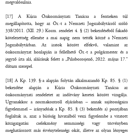
megvalósulnia.
[17] A Kúria Önkormányzati Tanácsa a fentieken túl
megállapította, hogy az Ör.-t a Nemzeti Jogszabálytárról szóló
338/2011. (XII. 29.) Korm. rendelet 4. § (2) bekezdéséből fakadó
kötelezettség ellenére a mai napig nem tették közzé a Nemzeti
Jogszabálytárban. Az iratok között elfekvő, valamint az
önkormányzat honlapján is fellelhető Ör.-t a polgármester és a
jegyző írta alá, aláírásuk felett a „Pilisborosjenő, 2022. május 17.”
dátum szerepel.
[18] A Kp. 139. §-a alapján folytán alkalmazandó Kp. 85. § (1)
bekezdése alapján a Kúria Önkormányzati Tanácsa az
önkormányzati rendeletet az indítvány keretei között vizsgálja.
Ugyanakkor a normakontroll eljárásban – annak sajátosságaira
figyelemmel – irányadóak a Kp. 85. § (3) bekezdés a) pontjában
foglaltak is, azaz a bíróság hivatalból veszi figyelembe a vitatott
közigazgatási cselekmény semmisségi vagy törvényben
meghatározott más érvénytelenségi okát, illetve az olyan lényeges