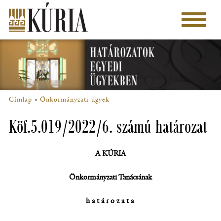
Ugrás
a
Főmenü
tartalomra
Címlap
Önkormányzati ügyek
Morzsa
Köf.5.019/2022/6. számú határozat
A KÚRIA
Önkormányzati Tanácsának
határozata