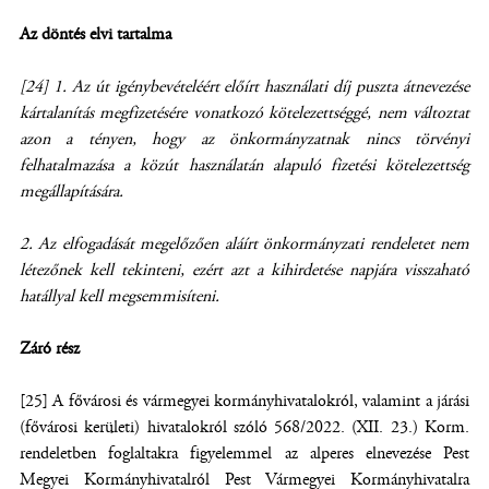
Az döntés elvi tartalma
[24]
1. Az út igénybevételéért előírt használati díj puszta átnevezése
kártalanítás megfizetésére vonatkozó kötelezettséggé, nem változtat
azon a tényen, hogy az önkormányzatnak nincs törvényi
felhatalmazása a közút használatán alapuló fizetési kötelezettség
megállapítására.
2. Az elfogadását megelőzően aláírt önkormányzati rendeletet nem
létezőnek kell tekinteni, ezért azt a kihirdetése napjára visszaható
hatállyal kell megsemmisíteni.
Záró rész
[25] A fővárosi és vármegyei kormányhivatalokról, valamint a járási
(fővárosi kerületi) hivatalokról szóló 568/2022. (XII. 23.) Korm.
rendeletben foglaltakra figyelemmel az alperes elnevezése Pest
Megyei Kormányhivatalról Pest Vármegyei Kormányhivatalra