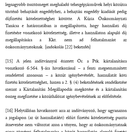
legnagyobb össztömeget meghaladó tehergépjárművek helyi közútra
történő behajtását engedélyhez, a behajtási engedély kiadását pedig
díjfizetési kötelezettséghez kötötte. A Kúria Önkormányzati
Tanácsa e határozatában is megállapította, hogy használati díj
fizetésére vonatkozó kötelezettség, illetve a használaton alapuló díj
megállapítására a Kkt. nem ad felhatalmazást az
önkormányzatoknak. {indokolás [22] bekezdés}
[15] A jelen indítvánnyal érintett Ör. a Ptk. kártalanításra
vonatkozó 6:564. §-ára hivatkozással – a fenti megsemmisített
rendelettel azonosan – a közút igénybevételét, használatát köti
fizetési kötelezettséghez, hiszen a 2. § (4) bekezdésének rendelkezése
szerint a Kártalanítási Megállapodás megkötése és a kártalanítási
összeg megfizetése a közúthálózat igénybevételének az előfeltétele.
[16] Helytállóan hivatkozott arra az indítványozó, hogy ugyanazon
a jogalapon (az út használatáért) előírt fizetési kötelezettség puszta
átnevezése nem változtat azon a tényen, hogy az önkormányzatnak
nincs törvényi felhatalmazása a közút használatán alapuló fizetési