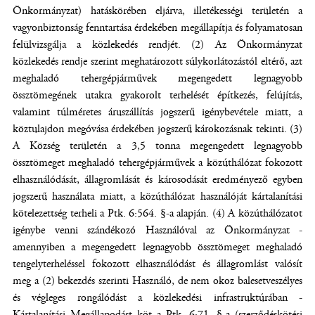
Önkormányzat) hatáskörében eljárva, illetékességi területén a
vagyonbiztonság fenntartása érdekében megállapítja és folyamatosan
felülvizsgálja a közlekedés rendjét. (2) Az Önkormányzat
közlekedés rendje szerint meghatározott súlykorlátozástól eltérő, azt
meghaladó tehergépjárművek megengedett legnagyobb
össztömegének utakra gyakorolt terhelését építkezés, felújítás,
valamint túlméretes áruszállítás jogszerű igénybevétele miatt, a
köztulajdon megóvása érdekében jogszerű károkozásnak tekinti. (3)
A Község területén a 3,5 tonna megengedett legnagyobb
össztömeget meghaladó tehergépjárművek a közúthálózat fokozott
elhasználódását, állagromlását és károsodását eredményező egyben
jogszerű használata miatt, a közúthálózat használóját kártalanítási
kötelezettség terheli a Ptk. 6:564. §-a alapján. (4) A közúthálózatot
igénybe venni szándékozó Használóval az Önkormányzat -
amennyiben a megengedett legnagyobb össztömeget meghaladó
tengelyterheléssel fokozott elhasználódást és állagromlást valósít
meg a (2) bekezdés szerinti Használó, de nem okoz balesetveszélyes
és végleges rongálódást a közlekedési infrastruktúrában -
Kártalanítási Megállapodást köt a Ptk. 6:71. §-a (szerződéskötési