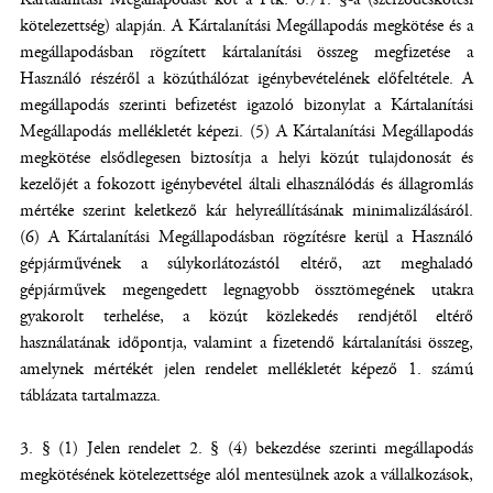
kötelezettség) alapján. A Kártalanítási Megállapodás megkötése és a
megállapodásban rögzített kártalanítási összeg megfizetése a
Használó részéről a közúthálózat igénybevételének előfeltétele. A
megállapodás szerinti befizetést igazoló bizonylat a Kártalanítási
Megállapodás mellékletét képezi. (5) A Kártalanítási Megállapodás
megkötése elsődlegesen biztosítja a helyi közút tulajdonosát és
kezelőjét a fokozott igénybevétel általi elhasználódás és állagromlás
mértéke szerint keletkező kár helyreállításának minimalizálásáról.
(6) A Kártalanítási Megállapodásban rögzítésre kerül a Használó
gépjárművének a súlykorlátozástól eltérő, azt meghaladó
gépjárművek megengedett legnagyobb össztömegének utakra
gyakorolt terhelése, a közút közlekedés rendjétől eltérő
használatának időpontja, valamint a fizetendő kártalanítási összeg,
amelynek mértékét jelen rendelet mellékletét képező 1. számú
táblázata tartalmazza.
3. § (1) Jelen rendelet 2. § (4) bekezdése szerinti megállapodás
megkötésének kötelezettsége alól mentesülnek azok a vállalkozások,