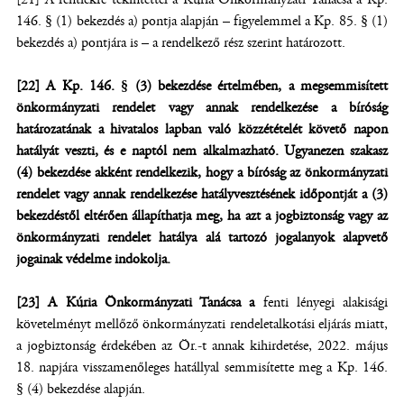
146. § (1) bekezdés a) pontja alapján – figyelemmel a Kp. 85. § (1)
bekezdés a) pontjára is – a rendelkező rész szerint határozott.
[22]
A Kp. 146. § (3) bekezdése értelmében, a megsemmisített
önkormányzati rendelet vagy annak rendelkezése a bíróság
határozatának a hivatalos lapban való közzétételét követő napon
hatályát veszti, és e naptól nem alkalmazható. Ugyanezen szakasz
(4) bekezdése akként rendelkezik, hogy a bíróság az önkormányzati
rendelet vagy annak rendelkezése hatályvesztésének időpontját a (3)
bekezdéstől eltérően állapíthatja meg, ha azt a jogbiztonság vagy az
önkormányzati rendelet hatálya alá tartozó jogalanyok alapvető
jogainak védelme indokolja.
[23]
A Kúria Önkormányzati Tanácsa a
fenti lényegi alakisági
követelményt mellőző önkormányzati rendeletalkotási eljárás miatt,
a jogbiztonság érdekében az Ör.-t annak kihirdetése, 2022. május
18. napjára visszamenőleges hatállyal semmisítette meg a Kp. 146.
§ (4) bekezdése alapján.