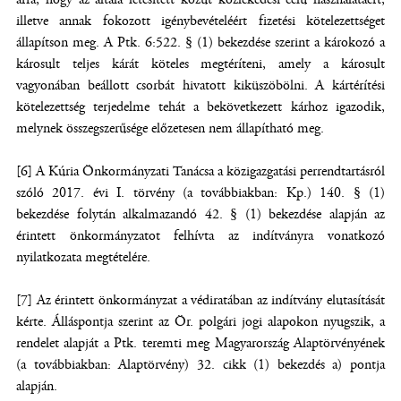
illetve annak fokozott igénybevételéért fizetési kötelezettséget
állapítson meg. A Ptk. 6:522. § (1) bekezdése szerint a károkozó a
károsult teljes kárát köteles megtéríteni, amely a károsult
vagyonában beállott csorbát hivatott kiküszöbölni. A kártérítési
kötelezettség terjedelme tehát a bekövetkezett kárhoz igazodik,
melynek összegszerűsége előzetesen nem állapítható meg.
[6] A Kúria Önkormányzati Tanácsa a közigazgatási perrendtartásról
szóló 2017. évi I. törvény (a továbbiakban: Kp.) 140. § (1)
bekezdése folytán alkalmazandó 42. § (1) bekezdése alapján az
érintett önkormányzatot felhívta az indítványra vonatkozó
nyilatkozata megtételére.
[7] Az érintett önkormányzat a védiratában az indítvány elutasítását
kérte. Álláspontja szerint az Ör. polgári jogi alapokon nyugszik, a
rendelet alapját a Ptk. teremti meg Magyarország Alaptörvényének
(a továbbiakban: Alaptörvény) 32. cikk (1) bekezdés a) pontja
alapján.