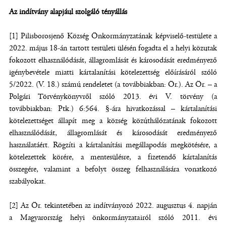
Az indítvány alapjául szolgáló tényállás
[1] Pilisborosjenő Község Önkormányzatának képviselő-testülete a
2022. május 18-án tartott testületi ülésén fogadta el a helyi közutak
fokozott elhasználódását, állagromlását és károsodását eredményező
igénybevétele miatti kártalanítási kötelezettség előírásáról szóló
5/2022. (V. 18.) számú rendeletet (a továbbiakban: Ör.). Az Ör. – a
Polgári Törvénykönyvről szóló 2013. évi V. törvény (a
továbbiakban: Ptk.) 6:564. §-ára hivatkozással – kártalanítási
kötelezettséget állapít meg a község közúthálózatának fokozott
elhasználódását, állagromlását és károsodását eredményező
használatáért. Rögzíti a kártalanítási megállapodás megkötésére, a
kötelezettek körére, a mentesülésre, a fizetendő kártalanítás
összegére, valamint a befolyt összeg felhasználására vonatkozó
szabályokat.
[2] Az Ör. tekintetében az indítványozó 2022. augusztus 4. napján
a Magyarország helyi önkormányzatairól szóló 2011. évi