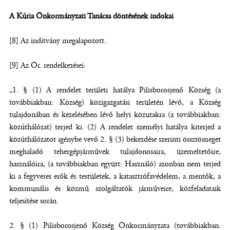
A Kúria Önkormányzati Tanácsa döntésének indokai
[8] Az indítvány megalapozott.
[9] Az Ör. rendelkezései:
„1. § (1) A rendelet területi hatálya Pilisborosjenő Község (a
továbbiakban: Község) közigazgatási területén lévő, a Község
tulajdonában és kezelésében lévő helyi közutakra (a továbbiakban:
közúthálózat) terjed ki. (2) A rendelet személyi hatálya kiterjed a
közúthálózatot igénybe vevő 2. § (3) bekezdése szerinti össztömeget
meghaladó tehergépjárművek tulajdonosaira, üzemeltetőire,
használóira, (a továbbiakban együtt: Használó) azonban nem terjed
ki a fegyveres erők és testületek, a katasztrófavédelem, a mentők, a
kommunális és közmű szolgáltatók járműveire, közfeladataik
teljesítése során.
2. § (1) Pilisborosjenő Község Önkormányzata (továbbiakban: