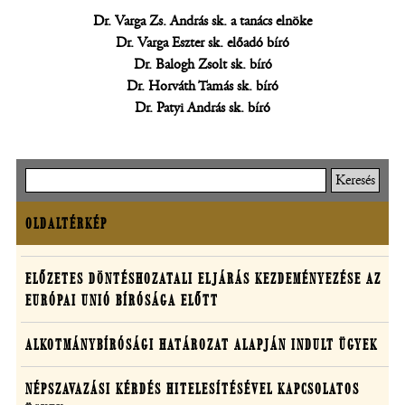
Dr. Varga Zs. András sk. a tanács elnöke
Dr. Varga Eszter sk. előadó bíró
Dr. Balogh Zsolt sk. bíró
Dr. Horváth Tamás sk. bíró
Dr. Patyi András sk. bíró
Keresés
OLDALTÉRKÉP
Oldaltérkép
Határozatok
ELŐZETES DÖNTÉSHOZATALI ELJÁRÁS KEZDEMÉNYEZÉSE AZ
EURÓPAI UNIÓ BÍRÓSÁGA ELŐTT
egyedi
ügyekben
ALKOTMÁNYBÍRÓSÁGI HATÁROZAT ALAPJÁN INDULT ÜGYEK
NÉPSZAVAZÁSI KÉRDÉS HITELESÍTÉSÉVEL KAPCSOLATOS