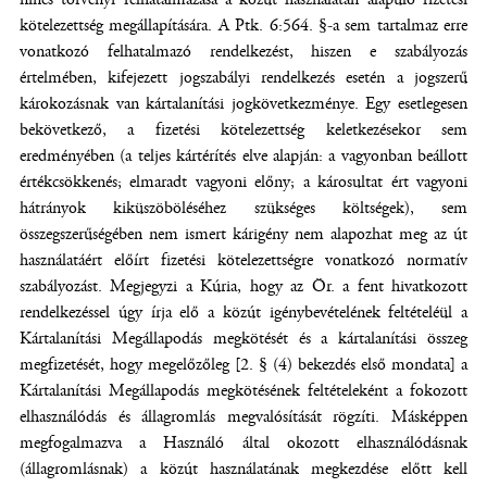
kötelezettség megállapítására. A Ptk. 6:564. §-a sem tartalmaz erre
vonatkozó felhatalmazó rendelkezést, hiszen e szabályozás
értelmében, kifejezett jogszabályi rendelkezés esetén a jogszerű
károkozásnak van kártalanítási jogkövetkezménye. Egy esetlegesen
bekövetkező, a fizetési kötelezettség keletkezésekor sem
eredményében (a teljes kártérítés elve alapján: a vagyonban beállott
értékcsökkenés; elmaradt vagyoni előny; a károsultat ért vagyoni
hátrányok kiküszöböléséhez szükséges költségek), sem
összegszerűségében nem ismert kárigény nem alapozhat meg az út
használatáért előírt fizetési kötelezettségre vonatkozó normatív
szabályozást. Megjegyzi a Kúria, hogy az Ör. a fent hivatkozott
rendelkezéssel úgy írja elő a közút igénybevételének feltételéül a
Kártalanítási Megállapodás megkötését és a kártalanítási összeg
megfizetését, hogy megelőzőleg [2. § (4) bekezdés első mondata] a
Kártalanítási Megállapodás megkötésének feltételeként a fokozott
elhasználódás és állagromlás megvalósítását rögzíti. Másképpen
megfogalmazva a Használó által okozott elhasználódásnak
(állagromlásnak) a közút használatának megkezdése előtt kell