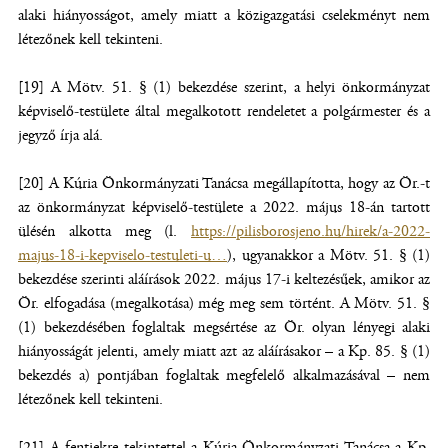
alaki hiányosságot, amely miatt a közigazgatási cselekményt nem
létezőnek kell tekinteni.
[19] A Mötv. 51. § (1) bekezdése szerint, a helyi önkormányzat
képviselő-testülete által megalkotott rendeletet a polgármester és a
jegyző írja alá.
[20] A Kúria Önkormányzati Tanácsa megállapította, hogy az Ör.-t
az önkormányzat képviselő-testülete a 2022. május 18-án tartott
ülésén alkotta meg (l.
https://pilisborosjeno.hu/hirek/a-2022-
majus-18-i-kepviselo-testuleti-u…
(új
), ugyanakkor a Mötv. 51. § (1)
bekezdése szerinti aláírások 2022. május 17-i keltezésűek, amikor az
ablakban
Ör. elfogadása (megalkotása) még meg sem történt. A Mötv. 51. §
nyílik
(1) bekezdésében foglaltak megsértése az Ör. olyan lényegi alaki
meg)
hiányosságát jelenti, amely miatt azt az aláírásakor – a Kp. 85. § (1)
bekezdés a) pontjában foglaltak megfelelő alkalmazásával – nem
létezőnek kell tekinteni.
[21] A fentiekre tekintettel a Kúria Önkormányzati Tanácsa a Kp.