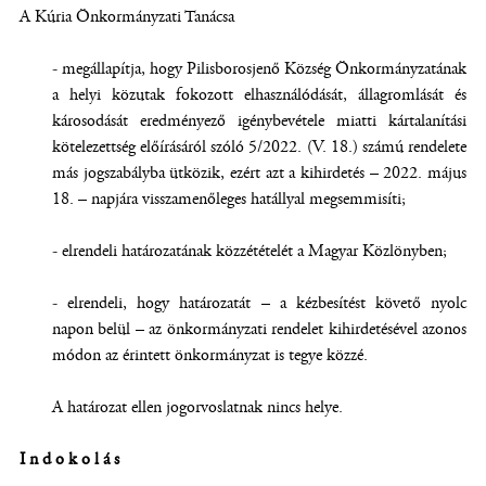
A Kúria Önkormányzati Tanácsa
- megállapítja, hogy Pilisborosjenő Község Önkormányzatának
a helyi közutak fokozott elhasználódását, állagromlását és
károsodását eredményező igénybevétele miatti kártalanítási
kötelezettség előírásáról szóló 5/2022. (V. 18.) számú rendelete
más jogszabályba ütközik, ezért azt a kihirdetés – 2022. május
18. – napjára visszamenőleges hatállyal megsemmisíti;
- elrendeli határozatának közzétételét a Magyar Közlönyben;
- elrendeli, hogy határozatát – a kézbesítést követő nyolc
napon belül – az önkormányzati rendelet kihirdetésével azonos
módon az érintett önkormányzat is tegye közzé.
A határozat ellen jogorvoslatnak nincs helye.
Indokolás