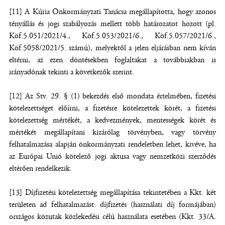
[11] A Kúria Önkormányzati Tanácsa megállapította, hogy azonos
tényállás és jogi szabályozás mellett több határozatot hozott (pl.
Köf.5.051/2021/4., Köf.5.053/2021/6., Köf.5.057/2021/6.,
Köf.5058/2021/5. számú), melyektől a jelen eljárásban nem kíván
eltérni, az ezen döntésekben foglaltakat a továbbiakban is
irányadónak tekinti a következők szerint.
[12] Az Stv. 29. § (1) bekezdés első mondata értelmében, fizetési
kötelezettséget előírni, a fizetésre kötelezettek körét, a fizetési
kötelezettség mértékét, a kedvezmények, mentességek körét és
mértékét megállapítani kizárólag törvényben, vagy törvény
felhatalmazása alapján önkormányzati rendeletben lehet, kivéve, ha
az Európai Unió kötelező jogi aktusa vagy nemzetközi szerződés
eltérően rendelkezik.
[13] Díjfizetési kötelezettség megállapítása tekintetében a Kkt. két
területen ad felhatalmazást: díjfizetés (használati díj formájában)
országos közutak közlekedési célú használata esetében (Kkt. 33/A.