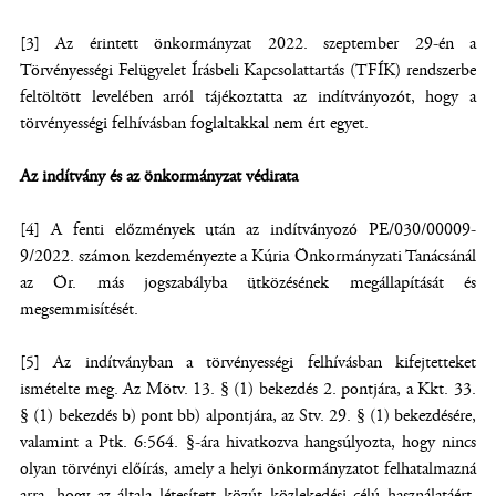
[3] Az érintett önkormányzat 2022. szeptember 29-én a
Törvényességi Felügyelet Írásbeli Kapcsolattartás (TFÍK) rendszerbe
feltöltött levelében arról tájékoztatta az indítványozót, hogy a
törvényességi felhívásban foglaltakkal nem ért egyet.
Az indítvány és az önkormányzat védirata
[4] A fenti előzmények után az indítványozó PE/030/00009-
9/2022. számon kezdeményezte a Kúria Önkormányzati Tanácsánál
az Ör. más jogszabályba ütközésének megállapítását és
megsemmisítését.
[5] Az indítványban a törvényességi felhívásban kifejtetteket
ismételte meg. Az Mötv. 13. § (1) bekezdés 2. pontjára, a Kkt. 33.
§ (1) bekezdés b) pont bb) alpontjára, az Stv. 29. § (1) bekezdésére,
valamint a Ptk. 6:564. §-ára hivatkozva hangsúlyozta, hogy nincs
olyan törvényi előírás, amely a helyi önkormányzatot felhatalmazná
arra, hogy az általa létesített közút közlekedési célú használatáért,