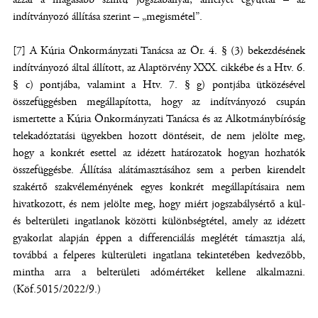
indítványozó állítása szerint – „megismétel”.
[7] A Kúria Önkormányzati Tanácsa az Ör. 4. § (3) bekezdésének
indítványozó által állított, az Alaptörvény XXX. cikkébe és a Htv. 6.
§ c) pontjába, valamint a Htv. 7. § g) pontjába ütközésével
összefüggésben megállapította, hogy az indítványozó csupán
ismertette a Kúria Önkormányzati Tanácsa és az Alkotmánybíróság
telekadóztatási ügyekben hozott döntéseit, de nem jelölte meg,
hogy a konkrét esettel az idézett határozatok hogyan hozhatók
összefüggésbe. Állítása alátámasztásához sem a perben kirendelt
szakértő szakvéleményének egyes konkrét megállapításaira nem
hivatkozott, és nem jelölte meg, hogy miért jogszabálysértő a kül-
és belterületi ingatlanok közötti különbségtétel, amely az idézett
gyakorlat alapján éppen a differenciálás meglétét támasztja alá,
továbbá a felperes külterületi ingatlana tekintetében kedvezőbb,
mintha arra a belterületi adómértéket kellene alkalmazni.
(Köf.5015/2022/9.)