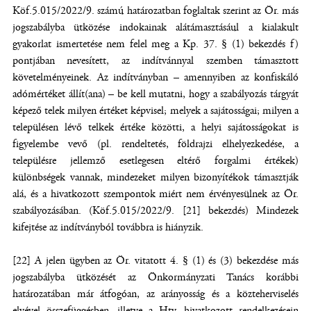
Köf.5.015/2022/9. számú határozatban foglaltak szerint az Ör. más
jogszabályba ütközése indokainak alátámasztásául a kialakult
gyakorlat ismertetése nem felel meg a Kp. 37. § (1) bekezdés f)
pontjában nevesített, az indítvánnyal szemben támasztott
követelményeinek. Az indítványban – amennyiben az konfiskáló
adómértéket állít(ana) – be kell mutatni, hogy a szabályozás tárgyát
képező telek milyen értéket képvisel; melyek a sajátosságai; milyen a
településen lévő telkek értéke közötti, a helyi sajátosságokat is
figyelembe vevő (pl. rendeltetés, földrajzi elhelyezkedése, a
településre jellemző esetlegesen eltérő forgalmi értékek)
különbségek vannak, mindezeket milyen bizonyítékok támasztják
alá, és a hivatkozott szempontok miért nem érvényesülnek az Ör.
szabályozásában. (Köf.5.015/2022/9. [21] bekezdés) Mindezek
kifejtése az indítványból továbbra is hiányzik.
[22] A jelen ügyben az Ör. vitatott 4. § (1) és (3) bekezdése más
jogszabályba ütközését az Önkormányzati Tanács korábbi
határozatában már átfogóan, az arányosság és a közteherviselés
elvével összefüggésben, illetve a Htv. hivatkozott rendelkezésein