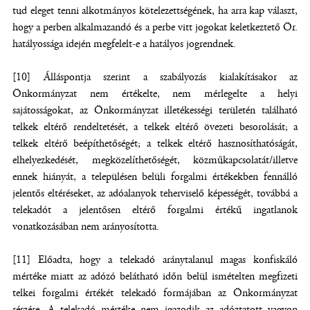
tud eleget tenni alkotmányos kötelezettségének, ha arra kap választ,
hogy a perben alkalmazandó és a perbe vitt jogokat keletkeztető Ör.
hatályossága idején megfelelt-e a hatályos jogrendnek.
[10] Álláspontja szerint a szabályozás kialakításakor az
Önkormányzat nem értékelte, nem mérlegelte a helyi
sajátosságokat, az Önkormányzat illetékességi területén található
telkek eltérő rendeltetését, a telkek eltérő övezeti besorolását; a
telkek eltérő beépíthetőségét; a telkek eltérő hasznosíthatóságát,
elhelyezkedését, megközelíthetőségét, közműkapcsolatát/illetve
ennek hiányát, a településen belüli forgalmi értékekben fennálló
jelentős eltéréseket, az adóalanyok teherviselő képességét, továbbá a
telekadót a jelentősen eltérő forgalmi értékű ingatlanok
vonatkozásában nem arányosította.
[11] Előadta, hogy a telekadó aránytalanul magas konfiskáló
mértéke miatt az adózó belátható időn belül ismételten megfizeti
telkei forgalmi értékét telekadó formájában az Önkormányzat
részére. A telekadó mértéke nem igazodik az adóztatott vagyon