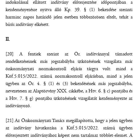
indokolással ellátott indítvány előterjesztése időpontjában a
kezdeményezésre nyitva álló Kp. 39. § (1) bekezdése szerinti
harminc napos határidő jelen esetben többszörösen eltelt, tehát a
bírói indítvány elkésett.
II.
[20] A fentiek szerint az Ör. indítvánnyal támadott
rendelkezéseinek más jogszabályba ütközésének vizsgálata már
önkormányzati normakontroll eljárás tárgya volt: mind a
Köf.5.015/2022. számú normakontroll eljárásban, mind a jelen
ügyben az Ör. 4. § (1) és (3) bekezdésének más jogszabályba,
nevezetesen az Alaptörvény XXX. cikkébe, a Htv. 6. § c) pontjába és
a Htv. 7. § g) pontjába ütközésének vizsgálatát kezdeményezte az
indítványozó.
[21] Az Önkormányzati Tanács megállapította, hogy a jelen ügyben
az indítvány hivatkozása a Köf.5.015/2022. számú ügyben
előterjesztett indítványához képest nem tartalmaz többlet-elemet. A