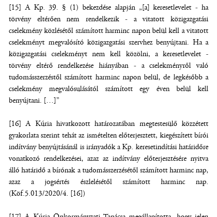
[15] A Kp. 39. § (1) bekezdése alapján „[a] keresetlevelet - ha
törvény eltérően nem rendelkezik - a vitatott közigazgatási
cselekmény közlésétől számított harminc napon belül kell a vitatott
cselekményt megvalósító közigazgatási szervhez benyújtani. Ha a
közigazgatási cselekményt nem kell közölni, a keresetlevelet -
törvény eltérő rendelkezése hiányában - a cselekményről való
tudomásszerzéstől számított harminc napon belül, de legkésőbb a
cselekmény megvalósulásától számított egy éven belül kell
benyújtani. […]”
[16] A Kúria hivatkozott határozatában megtestesülő közzétett
gyakorlata szerint tehát az ismételten előterjesztett, kiegészített bírói
indítvány benyújtásánál is irányadók a Kp. keresetindítási határidőre
vonatkozó rendelkezései, azaz az indítvány előterjesztésére nyitva
álló határidő a bírónak a tudomásszerzésétől számított harminc nap,
azaz a jogsértés észlelésétől számított harminc nap.
(Köf.5.013/2020/4. [16])
[17] A Kúria Önkormányzati Tanácsa megállapította, hogy jelen