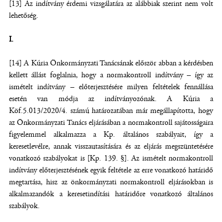
[13] Az indítvány érdemi vizsgálatára az alábbiak szerint nem volt
lehetőség.
I.
[14] A Kúria Önkormányzati Tanácsának először abban a kérdésben
kellett állást foglalnia, hogy a normakontroll indítvány – így az
ismételt indítvány – előterjesztésére milyen feltételek fennállása
esetén van módja az indítványozónak. A Kúria a
Köf.5.013/2020/4. számú határozatában már megállapította, hogy
az Önkormányzati Tanács eljárásában a normakontroll sajátosságaira
figyelemmel alkalmazza a Kp. általános szabályait, így a
keresetlevélre, annak visszautasítására és az eljárás megszüntetésére
vonatkozó szabályokat is [Kp. 139. §]. Az ismételt normakontroll
indítvány előterjesztésének egyik feltétele az erre vonatkozó határidő
megtartása, hisz az önkormányzati normakontroll eljárásokban is
alkalmazandók a keresetindítási határidőre vonatkozó általános
szabályok.