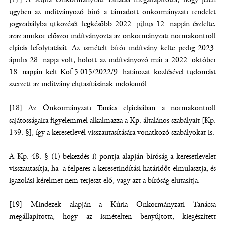
ügyben az indítványozó bíró a támadott önkormányzati rendelet
jogszabályba ütközését legkésőbb 2022. július 12. napján észlelte,
azaz amikor először indítványozta az önkormányzati normakontroll
eljárás lefolytatását. Az ismételt bírói indítvány kelte pedig 2023.
április 28. napja volt, holott az indítványozó már a 2022. október
18. napján kelt Köf.5.015/2022/9. határozat közlésével tudomást
szerzett az indítvány elutasításának indokairól.
[18] Az Önkormányzati Tanács eljárásában a normakontroll
sajátosságaira figyelemmel alkalmazza a Kp. általános szabályait [Kp.
139. §], így a keresetlevél visszautasítására vonatkozó szabályokat is.
A Kp. 48. § (1) bekezdés i) pontja alapján bíróság a keresetlevelet
visszautasítja, ha a felperes a keresetindítási határidőt elmulasztja, és
igazolási kérelmet nem terjeszt elő, vagy azt a bíróság elutasítja.
[19] Mindezek alapján a Kúria Önkormányzati Tanácsa
megállapította, hogy az ismételten benyújtott, kiegészített