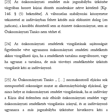
[23] Az önkormányzati rendelet más jogszabályba ütközése
tárgyában hozott kúriai döntés mindenkire nézve kötelező [Kp.
146. § (5) bekezdése]. A változatlan szabályozási környezetre
tekintettel az indítványban feltett kérdés már eldöntött dolog (res
judicata), a korábbi döntéstől sem az érintett önkormányzat, sem az
Önkormányzati Tanács nem térhet el.
[24] Az önkormányzati rendeletek vizsgálatának sajátosságait
figyelembe véve ugyanazon önkormányzati rendeleti rendelkezés
akkor vizsgálható újra, ha a rendelkezés tartalma megváltozott, vagy
ha ugyanaz a tartalma, de más törvényi rendelkezésbe ütközés
vizsgálatát kéri az indítványozó.
[25] Az Önkormányzati Tanács „ […] normakontroll eljárása sok
szempontból rokonságot mutat az alkotmánybírósági eljárással, így
nincs helye az önkormányzati rendelet vizsgálatának, ha az indítvány
a Kúria által érdemben már elbírált önkormányzati rendelet vagy
önkormányzati rendelkezés vizsgálatára irányul, és az indítványozó
ugyanarra a más jogszabályba ütközésre hivatkozva kéri a