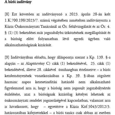
A bírói indítvány
[8] Ezt követően az indítványozó a 2023. április 28-án kelt
1.K.700.198/2023/7. számú végzésében ismételten indítványozta a
Kúria Önkormányzati Tanácsánál az Ör. felülvizsgálatát és az Ör. 4.
§ (1) (3) bekezdései más jogszabályba ütközésének megállapítását és
a bíróság előtt folyamatban lévő egyedi ügyben való
alkalmazhatóságának kizárását.
[9] Indítványában előadta, hogy álláspontja szerint a Kp. 139. §-a
alapján – az Alaptörvény C) cikk (1) bekezdésével, 25. cikk (1)
bekezdésével, illetve 28. cikkével összhangban értelmezve – a bírói
kezdeményezések vonatkozásában a Kp. 39. §-ában rögzített
harminc napos keresetindítási határidő nem alkalmazható
figyelemmel arra is, hogy a bíróság nem jogosult jogszabálysértés
észlelésére, azaz a bíróságnak kizárólag kételyei lehetnek az
önkormányzati rendelet jogszerűségével kapcsolatban, valamint arra
is hivatkozott, hogy – egyetértve a Kúria Köf.5043/2012/3.
határozatában kifejtettekkel – a bírói tanács csak abban az esetben