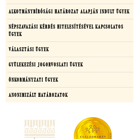
egyedi
ügyekben
ALKOTMÁNYBÍRÓSÁGI HATÁROZAT ALAPJÁN INDULT ÜGYEK
NÉPSZAVAZÁSI KÉRDÉS HITELESÍTÉSÉVEL KAPCSOLATOS
ÜGYEK
VÁLASZTÁSI ÜGYEK
GYÜLEKEZÉSI JOGORVOSLATI ÜGYEK
ÖNKORMÁNYZATI ÜGYEK
ANONIMIZÁLT HATÁROZATOK
(új
ablakban
nyílik
meg)