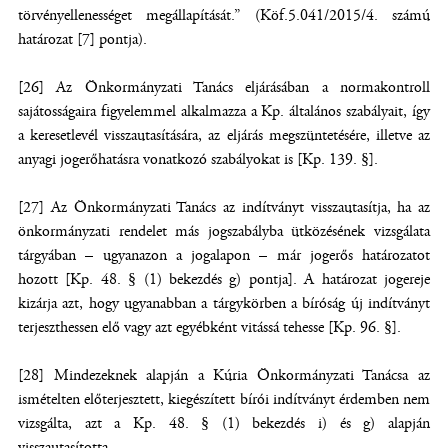
törvényellenességet megállapítását.” (Köf.5.041/2015/4. számú
határozat [7] pontja).
[26] Az Önkormányzati Tanács eljárásában a normakontroll
sajátosságaira figyelemmel alkalmazza a Kp. általános szabályait, így
a keresetlevél visszautasítására, az eljárás megszüntetésére, illetve az
anyagi jogerőhatásra vonatkozó szabályokat is [Kp. 139. §].
[27] Az Önkormányzati Tanács az indítványt visszautasítja, ha az
önkormányzati rendelet más jogszabályba ütközésének vizsgálata
tárgyában – ugyanazon a jogalapon – már jogerős határozatot
hozott [Kp. 48. § (1) bekezdés g) pontja]. A határozat jogereje
kizárja azt, hogy ugyanabban a tárgykörben a bíróság új indítványt
terjeszthessen elő vagy azt egyébként vitássá tehesse [Kp. 96. §].
[28] Mindezeknek alapján a Kúria Önkormányzati Tanácsa az
ismételten előterjesztett, kiegészített bírói indítványt érdemben nem
vizsgálta, azt a Kp. 48. § (1) bekezdés i) és g) alapján
visszautasította.