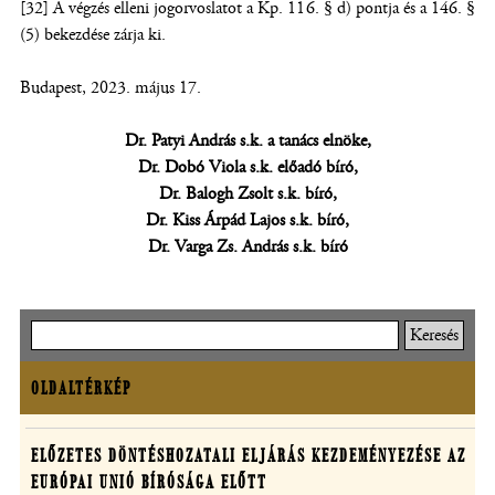
[32] A végzés elleni jogorvoslatot a Kp. 116. § d) pontja és a 146. §
(5) bekezdése zárja ki.
Budapest, 2023. május 17.
Dr. Patyi András s.k. a tanács elnöke,
Dr. Dobó Viola s.k. előadó bíró,
Dr. Balogh Zsolt s.k. bíró,
Dr. Kiss Árpád Lajos s.k. bíró,
Dr. Varga Zs. András s.k. bíró
Keresés
OLDALTÉRKÉP
Oldaltérkép
Határozatok
ELŐZETES DÖNTÉSHOZATALI ELJÁRÁS KEZDEMÉNYEZÉSE AZ
EURÓPAI UNIÓ BÍRÓSÁGA ELŐTT