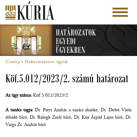
Ugrás
a
Főmenü
tartalomra
Címlap
Önkormányzati ügyek
Morzsa
Köf.5.012/2023/2. számú határozat
Az ügy száma:
Köf.5.012/2023/2.
A tanács tagja:
Dr. Patyi András a tanács elnöke, Dr. Dobó Viola
előadó bíró, Dr. Balogh Zsolt bíró, Dr. Kiss Árpád Lajos bíró, Dr.
Varga Zs. András bíró