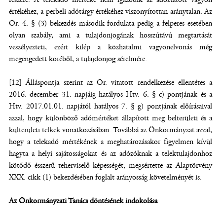
értékéhez, a perbeli adótárgy értékéhez viszonyítottan aránytalan. Az
Ör. 4. § (3) bekezdés második fordulata pedig a felperes esetében
olyan szabály, ami a tulajdonjogának hosszútávú megtartását
veszélyezteti, ezért kilép a közhatalmi vagyonelvonás még
megengedett köréből, a tulajdonjog sérelmére.
[12] Álláspontja szerint az Ör. vitatott rendelkezése ellentétes a
2016. december 31. napjáig hatályos Htv. 6. § c) pontjának és a
Htv. 2017.01.01. napjától hatályos 7. § g) pontjának előírásaival
azzal, hogy különböző adómértéket állapított meg belterületi és a
külterületi telkek vonatkozásában. Továbbá az Önkormányzat azzal,
hogy a telekadó mértékének a meghatározásakor figyelmen kívül
hagyta a helyi sajátosságokat és az adózóknak a telektulajdonhoz
kötődő ésszerű teherviselő képességét, megsértette az Alaptörvény
XXX. cikk (1) bekezdésében foglalt arányosság követelményét is.
Az Önkormányzati Tanács döntésének indokolása