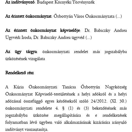
Az indítványozó
: Budapest Környéki Törvényszék
Az érintett önkormányzat
: Őrbottyán Város Önkormányzata (...)
Az érintett önkormányzat képviselője
: Dr. Babiczky Andrea
Ügyvédi Iroda; Dr. Babiczky Andrea ügyvéd (...)
Az ügy tárgya
: önkormányzati rendelet más jogszabályba
ütközésének vizsgálata
Rendelkező rész
A Kúria Önkormányzati Tanácsa Őrbottyán Nagyközség
Önkormányzat Képviselő-testületének a helyi adókról és a helyi
adózással összefüggő egyes kérdésekről szóló 24/2012. (XI. 30.)
önkormányzati rendelete 4. § (1) és (3) bekezdésének más
jogszabályba ütközése megállapítására és e rendelkezések
folyamatban lévő ügyben való alkalmazásának kizárására irányuló
indítványt visszautasítja.