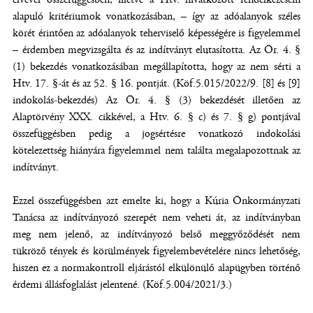
alapuló kritériumok vonatkozásában, – így az adóalanyok széles
körét érintően az adóalanyok teherviselő képességére is figyelemmel
– érdemben megvizsgálta és az indítványt elutasította. Az Ör. 4. §
(1) bekezdés vonatkozásában megállapította, hogy az nem sérti a
Htv. 17. §-át és az 52. § 16. pontját. (Köf.5.015/2022/9. [8] és [9]
indokolás-bekezdés) Az Ör. 4. § (3) bekezdését illetően az
Alaptörvény XXX. cikkével, a Htv. 6. § c) és 7. § g) pontjával
összefüggésben pedig a jogsértésre vonatkozó indokolási
kötelezettség hiányára figyelemmel nem találta megalapozottnak az
indítványt.
Ezzel összefüggésben azt emelte ki, hogy a Kúria Önkormányzati
Tanácsa az indítványozó szerepét nem veheti át, az indítványban
meg nem jelenő, az indítványozó belső meggyőződését nem
tükröző tények és körülmények figyelembevételére nincs lehetőség,
hiszen ez a normakontroll eljárástól elkülönülő alapügyben történő
érdemi állásfoglalást jelentené. (Köf.5.004/2021/3.)