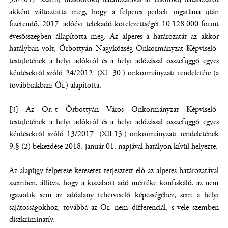
akként változtatta meg, hogy a felperes perbeli ingatlana után
fizetendő, 2017. adóévi telekadó kötelezettségét 10.128.000 forint
évesösszegben állapította meg. Az alperes a határozatát az akkor
hatályban volt, Őrbottyán Nagyközség Önkormányzat Képviselő-
testületének a helyi adókról és a helyi adózással összefüggő egyes
kérdésekről szóló 24/2012. (XI. 30.) önkormányzati rendeletére (a
továbbiakban: Ör.) alapította.
[3] Az Ör.-t Őrbottyán Város Önkormányzat Képviselő-
testületének a helyi adókról és a helyi adózással összefüggő egyes
kérdésekről szóló 13/2017. (XII.13.) önkormányzati rendeletének
9.§ (2) bekezdése 2018. január 01. napjával hatályon kívül helyezte.
Az alapügy felperese keresetet terjesztett elő az alperes határozatával
szemben, állítva, hogy a kiszabott adó mértéke konfiskáló, az nem
igazodik sem az adóalany teherviselő képességéhez, sem a helyi
sajátosságokhoz, továbbá az Ör. nem differenciál, s vele szemben
diszkriminatív.