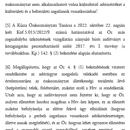
önkormányzat nem alkalmazhatott volna különböző adómértéket a
külterületi és a belterületi ingatlanok vonatkozásban”.
[5] A Kúria Önkormányzati Tanácsa a 2022. október 22. napján
kelt Köf.5.015/2022/9. számú határozatával az Ör. más
jogszabályba ütközésének vizsgálatára irányuló bírói indítványt a
közigazgatási perrendtartásról szóló 2017. évi I. törvény (a
továbbiakban: Kp.) 142. § (2) bekezdése alapján elutasította.
[6] Megállapította, hogy az Ör. 4. § (1) bekezdésének vitatott
rendelkezése az adótárgyat megjelöli: telekadó esetében ez
értelemszerűen az önkormányzat illetékességi területén lévő
(beépítetlen) telek, földterület, miként erről a Htv. is rendelkezik.
Utalt arra, hogy az indítványozó nem fejtette ki, hogy az Ör.
milyen ellentétet hordoz magában a Htv.-hez képest, ez az ellentét
miként befolyásolja az előtte fekvő ügy elbírálását (hogyan
befolyásolja a perbeli ingatlanra vonatkozó adókötelezettséget,
illetve annak megítélését), és az Ör. hogyan lehet egyszerre ellentétes
azzal a magasabb szintű jogszabállyal, amelyet egyúttal – az