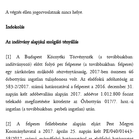
A végzés ellen jogorvoslatnak nincs helye.
Indokolás
Az indítvány alapjául szolgáló tényállás
[1] A Budapest Környéki Törvényszék (a továbbiakban:
indítványozó) előtt folyó per felperese (a továbbiakban: felperes)
egy zártkörűen működő részvénytársaság, 2017-ben összesen 46
őrbottyáni ingatlan tulajdonosa volt. Az elsőfokú adóhatóság az
583-2/2017. számú határozatával a felperest a 2016. december 31.
napján kelt adóbevallása alapján 2017. adóévre 1.012.800 forint
telekadó megfizetésére kötelezte az Őrbottyán 017/7. hrsz.-ú
ingatlan (a továbbiakban: perbeli ingatlan) után.
[2] A felperes fellebbezése alapján eljárt Pest Megyei
Kormányhivatal a 2017. április 25. napján kelt PE/040/01443-
58/2017. számú másodfokú határozatával az elsőfokú határozatot