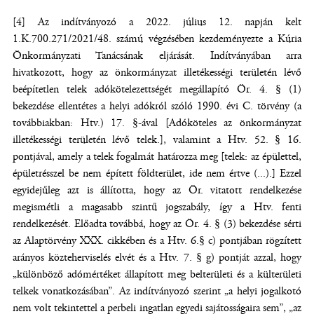
[4] Az indítványozó a 2022. július 12. napján kelt
1.K.700.271/2021/48. számú végzésében kezdeményezte a Kúria
Önkormányzati Tanácsának eljárását. Indítványában arra
hivatkozott, hogy az önkormányzat illetékességi területén lévő
beépítetlen telek adókötelezettségét megállapító Ör. 4. § (1)
bekezdése ellentétes a helyi adókról szóló 1990. évi C. törvény (a
továbbiakban: Htv.) 17. §-ával [Adóköteles az önkormányzat
illetékességi területén lévő telek.], valamint a Htv. 52. § 16.
pontjával, amely a telek fogalmát határozza meg [telek: az épülettel,
épületrésszel be nem épített földterület, ide nem értve (...).] Ezzel
egyidejűleg azt is állította, hogy az Ör. vitatott rendelkezése
megismétli a magasabb szintű jogszabály, így a Htv. fenti
rendelkezését. Előadta továbbá, hogy az Ör. 4. § (3) bekezdése sérti
az Alaptörvény XXX. cikkében és a Htv. 6.§ c) pontjában rögzített
arányos közteherviselés elvét és a Htv. 7. § g) pontját azzal, hogy
„különböző adómértéket állapított meg belterületi és a külterületi
telkek vonatkozásában”. Az indítványozó szerint „a helyi jogalkotó
nem volt tekintettel a perbeli ingatlan egyedi sajátosságaira sem”, „az