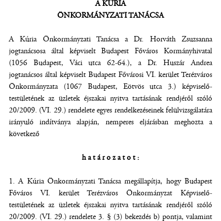
A KÚRIA
ÖNKORMÁNYZATI TANÁCSA
A Kúria Önkormányzati Tanácsa a Dr. Horváth Zsuzsanna
jogtanácsosa által képviselt Budapest Főváros Kormányhivatal
(1056 Budapest, Váci utca 62-64.), a Dr. Huszár Andrea
jogtanácsos által képviselt Budapest Fővárosi VI. kerület Terézváros
Önkormányzata (1067 Budapest, Eötvös utca 3.) képviselő-
testületének az üzletek éjszakai nyitva tartásának rendjéről szóló
20/2009. (VI. 29.) rendelete egyes rendelkezéseinek felülvizsgálatára
irányuló indítványa alapján, nemperes eljárásban meghozta a
következő
h a t á r o z a t o t :
1. A Kúria Önkormányzati Tanácsa megállapítja, hogy Budapest
Főváros VI. kerület Terézváros Önkormányzat Képviselő-
testületének az üzletek éjszakai nyitva tartásának rendjéről szóló
20/2009. (VI. 29.) rendelete 3. § (3) bekezdés b) pontja, valamint