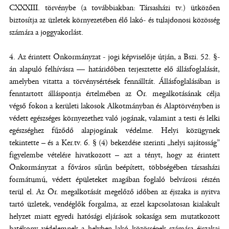
CXXXIII. törvénybe (a továbbiakban: Társasházi tv.) ütközően
biztosítja az üzletek környezetében élő lakó- és tulajdonosi közösség
számára a joggyakorlást.
4. Az érintett Önkormányzat - jogi képviselője útján, a Bszi. 52. §-
án alapuló felhívásra — határidőben terjesztette elő állásfoglalását,
amelyben vitatta a törvénysértések fennálltát. Állásfoglalásában is
fenntartott álláspontja értelmében az Ör. megalkotásának célja
végső fokon a kerületi lakosok Alkotmányban és Alaptörvényben is
védett egészséges környezethez való jogának, valamint a testi és lelki
egészséghez fűződő alapjogának védelme. Helyi közügynek
tekintette – és a Ker.tv. 6. § (4) bekezdése szerinti „helyi sajátosság”
figyelembe vételére hivatkozott – azt a tényt, hogy az érintett
Önkormányzat a főváros sűrűn beépített, többségében társasházi
formátumú, védett épületeket magában foglaló belvárosi részén
terül el. Az Ör. megalkotását megelőző időben az éjszaka is nyitva
tartó üzletek, vendéglők forgalma, az ezzel kapcsolatosan kialakult
helyzet miatt egyedi hatósági eljárások sokasága sem mutatkozott
hatékony védelemnek a helyben lakó közösségek számára éjszakai