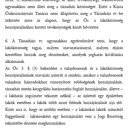
ugyanakkor nem illeti meg a társasház közösséget. Ezért a Kúria
Önkormányzati Tanácsa nem állapította meg a Társasházi tv.-be
ütközést azon az alapon, hogy az Ör. a lakóközösség
hozzájárulásához kötött tevékenységek körét bővítette.
6. A Társasházi tv. ugyanakkor egyértelművé teszi, hogy a
lakóközösség tagjai, milyen szavazataránnyal, milyen eljárás
keretében hozzák meg döntéseiket, amelyek joghatás kiváltására
alkalmasak.
Az Ör. 3. § (3) bekezdése a tulajdonosok és a lakóközösség
hozzájárulásának szavazati arányát is rendezi, amikor a tulajdonosok
tulajdoni hányadokhoz viszonyított többségének hozzájárulását,
társasház esetén közgyűlési határozatba foglalt hozzájárulást, illetve –
a lakhatás jogcímére tekintet nélkül – az üzlettel egy épületben
lakók esetében a lakók több mint felének hozzájárulását írja elő.
Kitér arra is, hogy az utóbbi esetben – a lakásokat lakók számától
függetlenül - lakásonként egy hozzájárulást vesz a Jogi Bizottság
tekintetbe döntése meghozatalakor.