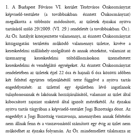
1. A Budapest Főváros VI. kerület Terézváros Önkormányzat
képviselő-testülete (a továbbiakban: érintett Önkormányzat)
megalkotta a többször módosított, az üzletek éjszakai nyitva
tartásáról szóló 29/2009. (VI. 29.) rendeletét (a továbbiakban: Ör.).
Az Ör. hatályát kiterjesztette valamennyi, az érintett Önkormányzat
közigazgatási területén működő valamennyi üzletre, kivéve a
kereskedelmi szálláshely-szolgáltató és annak részeként, valamint az
üzemanyag kereskedelmi töltőállomásokon üzemeltetett
kereskedelmi és vendéglátó egységeket. Az érintett Önkormányzat
rendeletében az üzletek éjjel 22 óra és hajnali 6 óra közötti időben
két feltétel együttes teljesülésétől tette függővé a nyitva tartás
engedélyezését: az üzlettel egy épületben lévő ingatlanok
tulajdonosainak és lakóinak hozzájárulásától, valamint az üzlet által
kibocsátott zajszint szakértő által igazolt mértékétől. Az éjszakai
nyitva tartás tárgyában a képviselő-testület Jogi Bizottsága dönt. Az
engedélyt a Jogi Bizottság visszavonja, amennyiben annak feltételei
nem állnak fenn és a visszavonástól számított egy évig az üzlet nem
működhet az éjszaka folyamán. Az Ör. mindemellett tilalmazza az