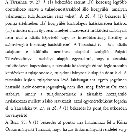
A Társasházi tv. 27. § (1) bekezdése szerint „[a] közösség legfőbb
döntéshozó szerve a tulajdonostársakból álló közgyűlés, amelyen
valamennyi tulajdonostárs részt vehet”. A 28. § (1) bekezdés h)
pontja értelmében „[a] közgyűlés kizárólagos hatáskörében határoz
(...) minden olyan ügyben, amelyet a szervezeti-működési szabályzat
nem utal a közös képviselő vagy az intézőbizottság, illetőleg a
számvizsgáló bizottság hatáskörébe”. A Társasházi tv. - és a közös
tulajdon e különös nemének alapjául szolgáló Polgári
Törvénykönyv – szabályai alapján egyértelmű, hogy a társasház
működésével kapcsolatos, a társasház közösségét érintő legfontosabb
kérdéseket a tulajdonosok, tulajdoni hányadaik alapján döntik el. A
társasházi külön tulajdonban lévő lakásingatlant egyéb jogcímen
használó lakót döntési jogosultság nem illeti meg. Ezért az Ör. azon
szabálya, amely a tulajdonostársak a társasház hozzájáruló
nyilatkozata mellett a lakó szavazatát, azzal egyenértékűként fogadja
el, a Társasházi tv. 27. és 28. § (1) bekezdés h) pontjába ütközően
törvénysértő.
A Bszi. 55. § (1) bekezdés a) pontja arra hatalmazza fel a Kúria
Önkormányzati Tanácsát, hogy ha „az önkormányzati rendelet vagy