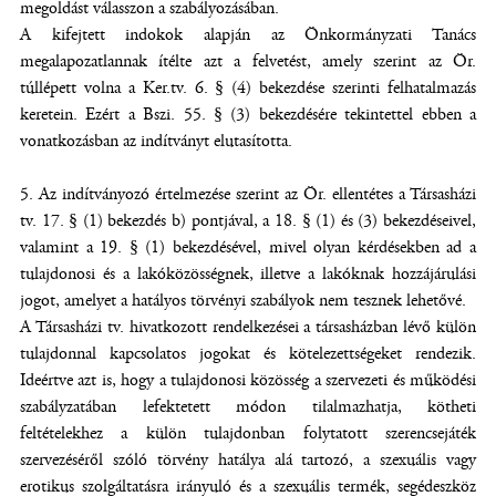
megoldást válasszon a szabályozásában.
A kifejtett indokok alapján az Önkormányzati Tanács
megalapozatlannak ítélte azt a felvetést, amely szerint az Ör.
túllépett volna a Ker.tv. 6. § (4) bekezdése szerinti felhatalmazás
keretein. Ezért a Bszi. 55. § (3) bekezdésére tekintettel ebben a
vonatkozásban az indítványt elutasította.
5. Az indítványozó értelmezése szerint az Ör. ellentétes a Társasházi
tv. 17. § (1) bekezdés b) pontjával, a 18. § (1) és (3) bekezdéseivel,
valamint a 19. § (1) bekezdésével, mivel olyan kérdésekben ad a
tulajdonosi és a lakóközösségnek, illetve a lakóknak hozzájárulási
jogot, amelyet a hatályos törvényi szabályok nem tesznek lehetővé.
A Társasházi tv. hivatkozott rendelkezései a társasházban lévő külön
tulajdonnal kapcsolatos jogokat és kötelezettségeket rendezik.
Ideértve azt is, hogy a tulajdonosi közösség a szervezeti és működési
szabályzatában lefektetett módon tilalmazhatja, kötheti
feltételekhez a külön tulajdonban folytatott szerencsejáték
szervezéséről szóló törvény hatálya alá tartozó, a szexuális vagy
erotikus szolgáltatásra irányuló és a szexuális termék, segédeszköz