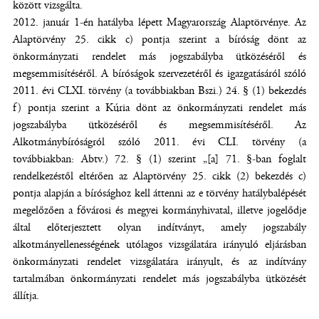
között vizsgálta.
2012. január 1-én hatályba lépett Magyarország Alaptörvénye. Az
Alaptörvény 25. cikk c) pontja szerint a bíróság dönt az
önkormányzati rendelet más jogszabályba ütközéséről és
megsemmisítéséről. A bíróságok szervezetéről és igazgatásáról szóló
2011. évi CLXI. törvény (a továbbiakban Bszi.) 24. § (1) bekezdés
f) pontja szerint a Kúria dönt az önkormányzati rendelet más
jogszabályba ütközéséről és megsemmisítéséről. Az
Alkotmánybíróságról szóló 2011. évi CLI. törvény (a
továbbiakban: Abtv.) 72. § (1) szerint „[a] 71. §-ban foglalt
rendelkezéstől eltérően az Alaptörvény 25. cikk (2) bekezdés c)
pontja alapján a bírósághoz kell áttenni az e törvény hatálybalépését
megelőzően a fővárosi és megyei kormányhivatal, illetve jogelődje
által előterjesztett olyan indítványt, amely jogszabály
alkotmányellenességének utólagos vizsgálatára irányuló eljárásban
önkormányzati rendelet vizsgálatára irányult, és az indítvány
tartalmában önkormányzati rendelet más jogszabályba ütközését
állítja.