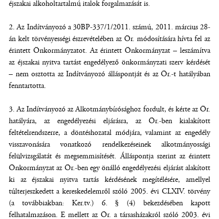
éjszakai alkoholtartalmú italok forgalmazását is.
2. Az Indítványozó a 30BP-337/1/2011. számú, 2011. március 28-
án kelt törvényességi észrevételében az Ör. módosítására hívta fel az
érintett Önkormányzatot. Az érintett Önkormányzat – leszámítva
az éjszakai nyitva tartást engedélyező önkormányzati szerv kérdését
– nem osztotta az Indítványozó álláspontját és az Ör.-t hatályában
fenntartotta.
3. Az Indítványozó az Alkotmánybírósághoz fordult, és kérte az Ör.
hatályára, az engedélyezési eljárásra, az Ör.-ben kialakított
feltételrendszerre, a döntéshozatal módjára, valamint az engedély
visszavonására vonatkozó rendelkezéseinek alkotmányossági
felülvizsgálatát és megsemmisítését. Álláspontja szerint az érintett
Önkormányzat az Ör.-ben egy önálló engedélyezési eljárást alakított
ki az éjszakai nyitva tartás kérdésének megítélésére, amellyel
túlterjeszkedett a kereskedelemről szóló 2005. évi CLXIV. törvény
(a továbbiakban: Ker.tv.) 6. § (4) bekezdésében kapott
felhatalmazáson. E mellett az Ör. a társasházakról szóló 2003. évi