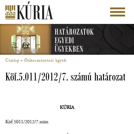
Ugrás
a
Főmenü
tartalomra
Címlap
Önkormányzati ügyek
Morzsa
Köf.5.011/2012/7. számú határozat
KÚRIA
Köf.5011/2012/7.szám