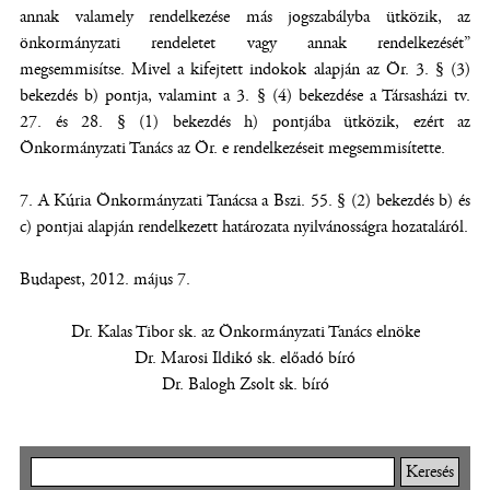
annak valamely rendelkezése más jogszabályba ütközik, az
önkormányzati rendeletet vagy annak rendelkezését”
megsemmisítse. Mivel a kifejtett indokok alapján az Ör. 3. § (3)
bekezdés b) pontja, valamint a 3. § (4) bekezdése a Társasházi tv.
27. és 28. § (1) bekezdés h) pontjába ütközik, ezért az
Önkormányzati Tanács az Ör. e rendelkezéseit megsemmisítette.
7. A Kúria Önkormányzati Tanácsa a Bszi. 55. § (2) bekezdés b) és
c) pontjai alapján rendelkezett határozata nyilvánosságra hozataláról.
Budapest, 2012. május 7.
Dr. Kalas Tibor sk. az Önkormányzati Tanács elnöke
Dr. Marosi Ildikó sk. előadó bíró
Dr. Balogh Zsolt sk. bíró
Keresés