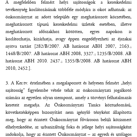
A megfelelően felmért helyi sajátosságok a kereskedelmi
tevékenység korlátozásának többféle módjára is okot adhatnak: az
önkormányzat az adott település egy meghatározott körzetében,
meghatározott típusú kereskedelmi üzletek esetében, illetve
meghatározott időszakhoz kötötten, egyes napokon is
korlátozhatja, kizárhatja, avagy éppen engedélyezheti az éjszakai
nyitva tartást [282/B/2007. AB határozat ABH 2007, 2163.;
1448/B/2007. AB határozat ABH 2008, 3327.; 1235/B/2008. AB
határozat ABH 2010. 2437.; 1355/B/2008. AB határozat ABH
2010, 2452.].
3. A Ker.tv. értelmében a megalapozott és helyesen felmért „helyi
sajátosság” figyelembe vétele tehát az önkormányzati jogalkotó
számára az egyetlen olyan szempont, amely a törvényi felhatalmazás
kereteit megadja. Az Önkormányzati Tanács köztudomású,
következésképpen bizonyítást nem igénylő tényként állapította
meg, hogy az érintett Önkormányzat fővároson belüli közismert
elhelyezkedése, az urbanizáltság foka és jellege helyi sajátosságként
indokolja, hogy az érintett Önkormányzat – az egyedi és utólagos