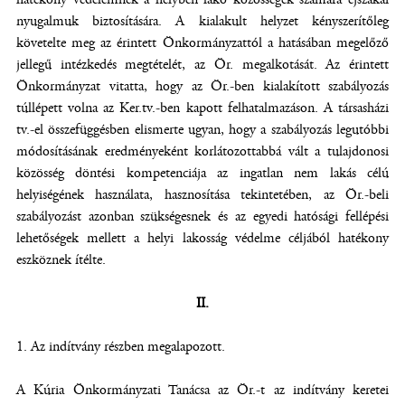
nyugalmuk biztosítására. A kialakult helyzet kényszerítőleg
követelte meg az érintett Önkormányzattól a hatásában megelőző
jellegű intézkedés megtételét, az Ör. megalkotását. Az érintett
Önkormányzat vitatta, hogy az Ör.-ben kialakított szabályozás
túllépett volna az Ker.tv.-ben kapott felhatalmazáson. A társasházi
tv.-el összefüggésben elismerte ugyan, hogy a szabályozás legutóbbi
módosításának eredményeként korlátozottabbá vált a tulajdonosi
közösség döntési kompetenciája az ingatlan nem lakás célú
helyiségének használata, hasznosítása tekintetében, az Ör.-beli
szabályozást azonban szükségesnek és az egyedi hatósági fellépési
lehetőségek mellett a helyi lakosság védelme céljából hatékony
eszköznek ítélte.
II.
1. Az indítvány részben megalapozott.
A Kúria Önkormányzati Tanácsa az Ör.-t az indítvány keretei