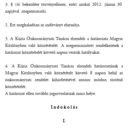
3. § (4) bekezdése törvényellenes, ezért azokat 2012. június 30.
napjával megsemmisíti.
2. Ezt meghaladóan az indítványt elutasítja.
3. A Kúria Önkormányzati Tanácsa elrendeli a határozata Magyar
Közlönyben való közzétételét. A megsemmisített rendelkezések a
határozat közzétételét követő napon vesztik hatályukat.
4. A Kúria Önkormányzati Tanácsa elrendeli határozatának a
Magyar Közlönyben való közzétételt követő 8 napon belül az
önkormányzati rendelet kihirdetésével azonos módon történő
közzétételét.
A határozat ellen további jogorvoslatnak nincs helye.
I n d o k o l á s
I.