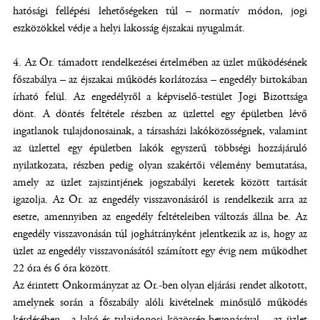
hatósági fellépési lehetőségeken túl – normatív módon, jogi
eszközökkel védje a helyi lakosság éjszakai nyugalmát.
4. Az Ör. támadott rendelkezései értelmében az üzlet működésének
főszabálya – az éjszakai működés korlátozása – engedély birtokában
írható felül. Az engedélyről a képviselő-testület Jogi Bizottsága
dönt. A döntés feltétele részben az üzlettel egy épületben lévő
ingatlanok tulajdonosainak, a társasházi lakóközösségnek, valamint
az üzlettel egy épületben lakók egyszerű többségi hozzájáruló
nyilatkozata, részben pedig olyan szakértői vélemény bemutatása,
amely az üzlet zajszintjének jogszabályi keretek között tartását
igazolja. Az Ör. az engedély visszavonásáról is rendelkezik arra az
esetre, amennyiben az engedély feltételeiben változás állna be. Az
engedély visszavonásán túl joghátrányként jelentkezik az is, hogy az
üzlet az engedély visszavonásától számított egy évig nem működhet
22 óra és 6 óra között.
Az érintett Önkormányzat az Ör.-ben olyan eljárási rendet alkotott,
amelynek során a főszabály alóli kivételnek minősülő működés
kérdésében - a lakó és tulajdonosi közösség bevonásával -, az üzlet