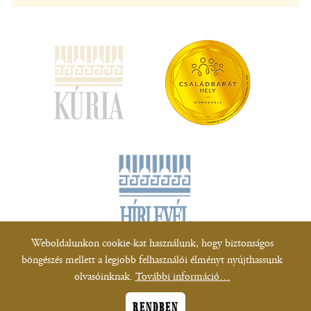
(új
ablakban
nyílik
meg)
Weboldalunkon cookie-kat használunk, hogy biztonságos
böngészés mellett a legjobb felhasználói élményt nyújthassunk
Minden jog fenntartva!
olvasóinknak.
További információ…
Adatkezelési tájékoztatók
|
Tájékoztató a honlap működéséhez szükséges
technikai feltételekről
|
Akadálymentesítési nyilatkozat
RENDBEN