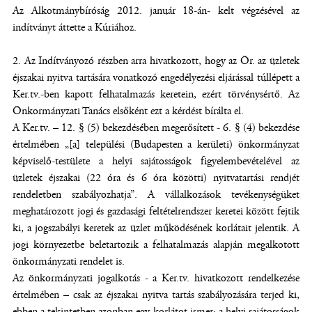
Az Alkotmánybíróság 2012. január 18-án- kelt végzésével az
indítványt áttette a Kúriához.
2. Az Indítványozó részben arra hivatkozott, hogy az Ör. az üzletek
éjszakai nyitva tartására vonatkozó engedélyezési eljárással túllépett a
Ker.tv.-ben kapott felhatalmazás keretein, ezért törvénysértő. Az
Önkormányzati Tanács elsőként ezt a kérdést bírálta el.
A Ker.tv. – 12. § (5) bekezdésében megerősített - 6. § (4) bekezdése
értelmében „[a] települési (Budapesten a kerületi) önkormányzat
képviselő-testülete a helyi sajátosságok figyelembevételével az
üzletek éjszakai (22 óra és 6 óra közötti) nyitvatartási rendjét
rendeletben szabályozhatja”. A vállalkozások tevékenységüket
meghatározott jogi és gazdasági feltételrendszer keretei között fejtik
ki, a jogszabályi keretek az üzlet működésének korlátait jelentik. A
jogi környezetbe beletartozik a felhatalmazás alapján megalkotott
önkormányzati rendelet is.
Az önkormányzati jogalkotás - a Ker.tv. hivatkozott rendelkezése
értelmében – csak az éjszakai nyitva tartás szabályozására terjed ki,
ebben a tekintetben azonban egy korlátot ismer: a helyi sajátosságok