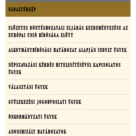
OLDALTÉRKÉP
Oldaltérkép
Határozatok
ELŐZETES DÖNTÉSHOZATALI ELJÁRÁS KEZDEMÉNYEZÉSE AZ
EURÓPAI UNIÓ BÍRÓSÁGA ELŐTT
egyedi
ügyekben
ALKOTMÁNYBÍRÓSÁGI HATÁROZAT ALAPJÁN INDULT ÜGYEK
NÉPSZAVAZÁSI KÉRDÉS HITELESÍTÉSÉVEL KAPCSOLATOS
ÜGYEK
VÁLASZTÁSI ÜGYEK
GYÜLEKEZÉSI JOGORVOSLATI ÜGYEK
ÖNKORMÁNYZATI ÜGYEK
ANONIMIZÁLT HATÁROZATOK