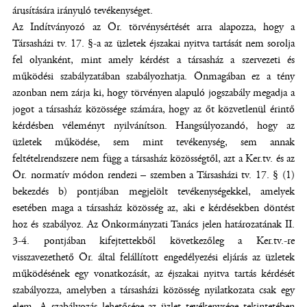
árusítására irányuló tevékenységet.
Az Indítványozó az Ör. törvénysértését arra alapozza, hogy a
Társasházi tv. 17. §-a az üzletek éjszakai nyitva tartását nem sorolja
fel olyanként, mint amely kérdést a társasház a szervezeti és
működési szabályzatában szabályozhatja. Önmagában ez a tény
azonban nem zárja ki, hogy törvényen alapuló jogszabály megadja a
jogot a társasház közössége számára, hogy az őt közvetlenül érintő
kérdésben véleményt nyilvánítson. Hangsúlyozandó, hogy az
üzletek működése, sem mint tevékenység, sem annak
feltételrendszere nem függ a társasház közösségtől, azt a Ker.tv. és az
Ör. normatív módon rendezi – szemben a Társasházi tv. 17. § (1)
bekezdés b) pontjában megjelölt tevékenységekkel, amelyek
esetében maga a társasház közösség az, aki e kérdésekben döntést
hoz és szabályoz. Az Önkormányzati Tanács jelen határozatának II.
3-4. pontjában kifejtettekből következőleg a Ker.tv.-re
visszavezethető Ör. által felállított engedélyezési eljárás az üzletek
működésének egy vonatkozását, az éjszakai nyitva tartás kérdését
szabályozza, amelyben a társasházi közösség nyilatkozata csak egy
elem. A szabályozás lehetősége az üzlet tevékenysége tekintetében