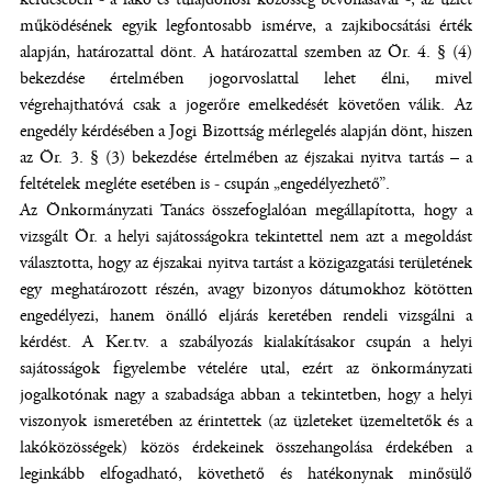
működésének egyik legfontosabb ismérve, a zajkibocsátási érték
alapján, határozattal dönt. A határozattal szemben az Ör. 4. § (4)
bekezdése értelmében jogorvoslattal lehet élni, mivel
végrehajthatóvá csak a jogerőre emelkedését követően válik. Az
engedély kérdésében a Jogi Bizottság mérlegelés alapján dönt, hiszen
az Ör. 3. § (3) bekezdése értelmében az éjszakai nyitva tartás – a
feltételek megléte esetében is - csupán „engedélyezhető”.
Az Önkormányzati Tanács összefoglalóan megállapította, hogy a
vizsgált Ör. a helyi sajátosságokra tekintettel nem azt a megoldást
választotta, hogy az éjszakai nyitva tartást a közigazgatási területének
egy meghatározott részén, avagy bizonyos dátumokhoz kötötten
engedélyezi, hanem önálló eljárás keretében rendeli vizsgálni a
kérdést. A Ker.tv. a szabályozás kialakításakor csupán a helyi
sajátosságok figyelembe vételére utal, ezért az önkormányzati
jogalkotónak nagy a szabadsága abban a tekintetben, hogy a helyi
viszonyok ismeretében az érintettek (az üzleteket üzemeltetők és a
lakóközösségek) közös érdekeinek összehangolása érdekében a
leginkább elfogadható, követhető és hatékonynak minősülő