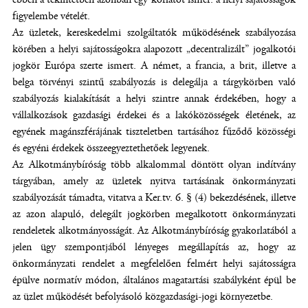
figyelembe vételét.
Az üzletek, kereskedelmi szolgáltatók működésének szabályozása
körében a helyi sajátosságokra alapozott „decentralizált” jogalkotói
jogkör Európa szerte ismert. A német, a francia, a brit, illetve a
belga törvényi szintű szabályozás is delegálja a tárgykörben való
szabályozás kialakítását a helyi szintre annak érdekében, hogy a
vállalkozások gazdasági érdekei és a lakóközösségek életének, az
egyének magánszférájának tiszteletben tartásához fűződő közösségi
és egyéni érdekek összeegyeztethetőek legyenek.
Az Alkotmánybíróság több alkalommal döntött olyan indítvány
tárgyában, amely az üzletek nyitva tartásának önkormányzati
szabályozását támadta, vitatva a Ker.tv. 6. § (4) bekezdésének, illetve
az azon alapuló, delegált jogkörben megalkotott önkormányzati
rendeletek alkotmányosságát. Az Alkotmánybíróság gyakorlatából a
jelen ügy szempontjából lényeges megállapítás az, hogy az
önkormányzati rendelet a megfelelően felmért helyi sajátosságra
épülve normatív módon, általános magatartási szabályként épül be
az üzlet működését befolyásoló közgazdasági-jogi környezetbe.