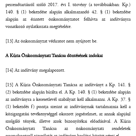
perrendtartásról szóló 2017. évi I. törvény (a továbbiakban: Kp.)
140. § (1) bekezdése alapján alkalmazandó 42. § (1) bekezdése
alapján az érintett önkormányzatot felhívta az indítványra
vonatkozó nyilatkozata megtételére.
[13] Az önkormányzat védiratot nem nyújtott be.
A Kúria Önkormányzati Tanácsa döntésének indokai
[14] Az indítvány megalapozott.
[15] A Kúria Önkormányzati Tanácsa az indítványt a Kp. 141. §
(2) bekezdése alapján bírálta el. A Kp. 140. § (1) bekezdése alapján
az indítványra a keresetlevél szabályait kell alkalmazni. A Kp. 37. §
(1) bekezdés f) pontja szerint az indítványnak tartalmaznia kell a
közigazgatási tevékenységgel okozott jogsérelmet, az annak alapjául
szolgáló tények, illetve azok bizonyítékai előadásával. A Kúria
Önkormányzati Tanácsa az önkormányzati rendeletek
normakontroll vizsgálatát az indítvány korlátai között végzi el.