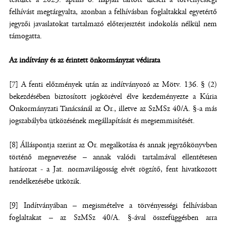
felhívást megtárgyalta, azonban a felhívásban foglaltakkal egyetértő
jegyzői javaslatokat tartalmazó előterjesztést indokolás nélkül nem
támogatta.
Az indítvány és az érintett önkormányzat védirata
[7] A fenti előzmények után az indítványozó az Mötv. 136. § (2)
bekezdésében biztosított jogkörével élve kezdeményezte a Kúria
Önkormányzati Tanácsánál az Ör., illetve az SzMSz 40/A. §-a más
jogszabályba ütközésének megállapítását és megsemmisítését.
[8] Álláspontja szerint az Ör. megalkotása és annak jegyzőkönyvben
történő megnevezése – annak valódi tartalmával ellentétesen
határozat - a Jat. normavilágosság elvét rögzítő, fent hivatkozott
rendelkezésébe ütközik.
[9] Indítványában – megismételve a törvényességi felhívásban
foglaltakat – az SzMSz 40/A. §-ával összefüggésben arra