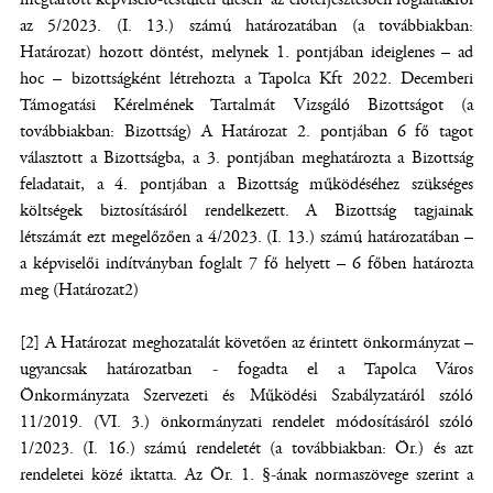
az 5/2023. (I. 13.) számú határozatában (a továbbiakban:
Határozat) hozott döntést, melynek 1. pontjában ideiglenes – ad
hoc – bizottságként létrehozta a Tapolca Kft 2022. Decemberi
Támogatási Kérelmének Tartalmát Vizsgáló Bizottságot (a
továbbiakban: Bizottság) A Határozat 2. pontjában 6 fő tagot
választott a Bizottságba, a 3. pontjában meghatározta a Bizottság
feladatait, a 4. pontjában a Bizottság működéséhez szükséges
költségek biztosításáról rendelkezett. A Bizottság tagjainak
létszámát ezt megelőzően a 4/2023. (I. 13.) számú határozatában –
a képviselői indítványban foglalt 7 fő helyett – 6 főben határozta
meg (Határozat2)
[2] A Határozat meghozatalát követően az érintett önkormányzat –
ugyancsak határozatban - fogadta el a Tapolca Város
Önkormányzata Szervezeti és Működési Szabályzatáról szóló
11/2019. (VI. 3.) önkormányzati rendelet módosításáról szóló
1/2023. (I. 16.) számú rendeletét (a továbbiakban: Ör.) és azt
rendeletei közé iktatta. Az Ör. 1. §-ának normaszövege szerint a