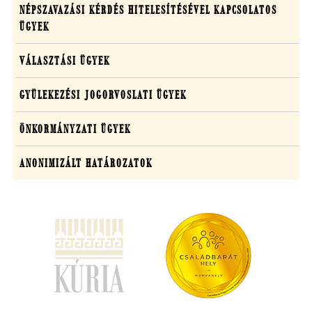
NÉPSZAVAZÁSI KÉRDÉS HITELESÍTÉSÉVEL KAPCSOLATOS
ÜGYEK
VÁLASZTÁSI ÜGYEK
GYÜLEKEZÉSI JOGORVOSLATI ÜGYEK
ÖNKORMÁNYZATI ÜGYEK
ANONIMIZÁLT HATÁROZATOK
(új
ablakban
nyílik
meg)