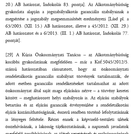
20.) AB határozat, Indokolás 83. pontja]. Az Alkotmánybíróság
gyakorlata alapján a jogszabályalkotás garanciális szabályainak a
megsértése a jogszabály megsemmisítését eredményezi [Lásd pl. a
63/2003. (XII. 15.) AB határozatot, illetve a 45/2012. (XII. 29.)
AB határozatot és a 6/2013. (III. 1.) AB határozat, Indokolás 77.
pontját].
[29] A Kúria Önkormányzati Tanácsa – az Alkotmánybíróság
korábbi gyakorlatának megfelelően – már a Köf.5045/2012/5.
számú határozatában rámutatott, hogy az önkormányzati
rendeletalkotás garanciális szabályait törvények tartalmazzák, de
adott esetben garanciális rendelkezéseket tartalmazhat az adott
önkormányzat által saját maga eljárására nézve – a törvény keretei
között – meghatározott helyi szabályozás is. Az eljárási szabályok
betartása és az eljárási garanciák érvényesülése a rendeletalkotási
eljárás kiszámíthatóságának, ésszerű rendben történő lefolytatásának
is lényeges feltétele. Részei ennek a képviselő-testületi ülések
összehívásának, a lakosság tájékoztatásának, a napirendi javaslatok
megfelelő továbbításának, az ülések vezetésének és nyilvánosságának