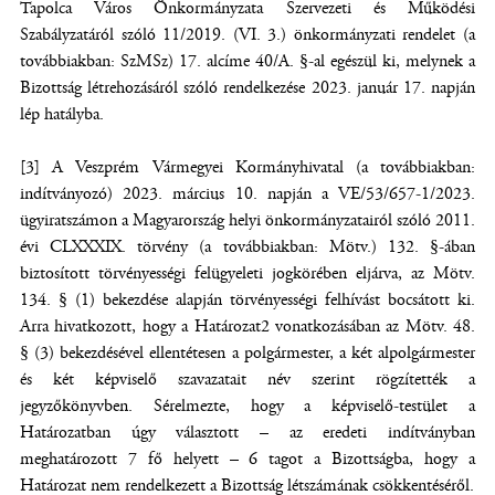
Tapolca Város Önkormányzata Szervezeti és Működési
Szabályzatáról szóló 11/2019. (VI. 3.) önkormányzati rendelet (a
továbbiakban: SzMSz) 17. alcíme 40/A. §-al egészül ki, melynek a
Bizottság létrehozásáról szóló rendelkezése 2023. január 17. napján
lép hatályba.
[3] A Veszprém Vármegyei Kormányhivatal (a továbbiakban:
indítványozó) 2023. március 10. napján a VE/53/657-1/2023.
ügyiratszámon a Magyarország helyi önkormányzatairól szóló 2011.
évi CLXXXIX. törvény (a továbbiakban: Mötv.) 132. §-ában
biztosított törvényességi felügyeleti jogkörében eljárva, az Mötv.
134. § (1) bekezdése alapján törvényességi felhívást bocsátott ki.
Arra hivatkozott, hogy a Határozat2 vonatkozásában az Mötv. 48.
§ (3) bekezdésével ellentétesen a polgármester, a két alpolgármester
és két képviselő szavazatait név szerint rögzítették a
jegyzőkönyvben. Sérelmezte, hogy a képviselő-testület a
Határozatban úgy választott – az eredeti indítványban
meghatározott 7 fő helyett – 6 tagot a Bizottságba, hogy a
Határozat nem rendelkezett a Bizottság létszámának csökkentéséről.