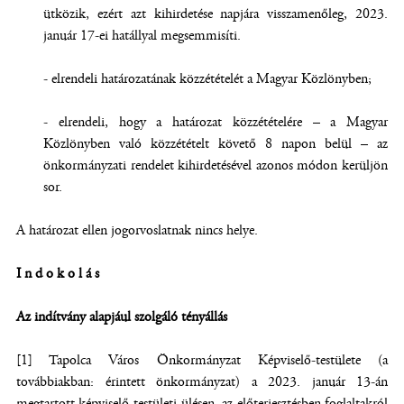
ütközik, ezért azt kihirdetése napjára visszamenőleg, 2023.
január 17-ei hatállyal megsemmisíti.
- elrendeli határozatának közzétételét a Magyar Közlönyben;
- elrendeli, hogy a határozat közzétételére – a Magyar
Közlönyben való közzétételt követő 8 napon belül – az
önkormányzati rendelet kihirdetésével azonos módon kerüljön
sor.
A határozat ellen jogorvoslatnak nincs helye.
Indokolás
Az indítvány alapjául szolgáló tényállás
[1] Tapolca Város Önkormányzat Képviselő-testülete (a
továbbiakban: érintett önkormányzat) a 2023. január 13-án
megtartott képviselő-testületi ülésen az előterjesztésben foglaltakról