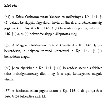
Záró rész
[34] A Kúria Önkormányzati Tanácsa az indítványt a Kp. 141. §
(2) bekezdése alapján tárgyaláson kívül bírálta el. a törvényellenesség
jogkövetkezményeit a Kp. 146. § (1) bekezdés a) pontja, valamint
146. § (3), és (4) bekezdése alapján állapította meg.
[35] A Magyar Közlönyben történő közzététel a Kp. 146. § (2)
bekezdésén, a helyben történő közzététel a Kp. 142. § (3)
bekezdésén alapul.
[36] Jelen eljárásban a Kp. 141. § (4) bekezdése szerint a feleket
teljes költségmentesség illeti meg és a saját költségeiket maguk
viselik.
[37] A határozat elleni jogorvoslatot a Kp. 116. § d) pontja és a
146. § (5) bekezdése zárja ki.