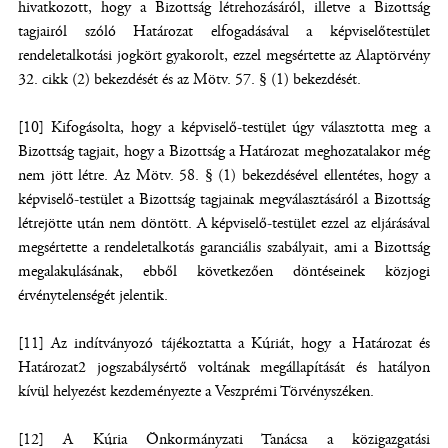
hivatkozott, hogy a Bizottság létrehozásáról, illetve a Bizottság
tagjairól szóló Határozat elfogadásával a képviselőtestület
rendeletalkotási jogkört gyakorolt, ezzel megsértette az Alaptörvény
32. cikk (2) bekezdését és az Mötv. 57. § (1) bekezdését.
[10] Kifogásolta, hogy a képviselő-testület úgy választotta meg a
Bizottság tagjait, hogy a Bizottság a Határozat meghozatalakor még
nem jött létre. Az Mötv. 58. § (1) bekezdésével ellentétes, hogy a
képviselő-testület a Bizottság tagjainak megválasztásáról a Bizottság
létrejötte után nem döntött. A képviselő-testület ezzel az eljárásával
megsértette a rendeletalkotás garanciális szabályait, ami a Bizottság
megalakulásának, ebből következően döntéseinek közjogi
érvénytelenségét jelentik.
[11] Az indítványozó tájékoztatta a Kúriát, hogy a Határozat és
Határozat2 jogszabálysértő voltának megállapítását és hatályon
kívül helyezést kezdeményezte a Veszprémi Törvényszéken.
[12] A Kúria Önkormányzati Tanácsa a közigazgatási