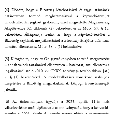
[4] Előadta, hogy a Bizottság létrehozásával és tagjai számának
határozatban történő meghatározásával a képviselő-testület
rendeletalkotási jogkört gyakorolt, ezzel megsértette Magyarország
Alaptörvénye 32. cikkének (2) bekezdését és az Mötv. 57. § (1)
bekezdését. Álláspontja szerint az, hogy a képviselő-testület a
Bizottság tagjainak megválasztásáról a Bizottság létrejötte után nem
döntött, ellentétes az Mötv. 58. § (1) bekezdésével.
[5] Kifogásolta, hogy az Ör. jegyzőkönyvben történő megnevezése
– annak valódi tartalmával ellentétesen – határozat, ami ellentétes a
jogalkotásról szóló 2010. évi CXXX. törvény (a továbbiakban: Jat.)
2. § (1) bekezdésével. A rendeletalkotásra vonatkozó szabályok
megsértése a Bizottság megalakulásának közjogi érvénytelenségét
jelentik.
[6] Az önkormányzat jegyzője a 2023. április 11-én kelt
válaszlevelében arról tájékoztatta az indítványozót, hogy a képviselő-
testület a 2023. április 6. napján tartott ülésén a törvényességi