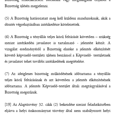
Bizottság ülésén megjelenni.
(5) A Bizottság határozatait meg kell küldeni mindazoknak, akik a
döntés végrehajtásában intézkedésre kötelezettek.
(6) A Bizottság a tényállás teljes körű feltárását követően – szükség
szerint intézkedési javaslatot is tartalmazó - jelentést készít. A
vizsgálat eredményéről a Bizottság elnöke a jelentés elkészítését
követő képviselő-testületi ülésen beszámol a Képviselő- testületnek
és javaslatot tehet további intézkedések megtételére.
(7) Az ideiglenes bizottság működésének időtartama a tényállás
teljes körű feltárásának és azt követően a jelentés elkészítésének
időtartama. A jelentés Képviselő-testület általi megtárgyalásával a
Bizottság megszűnik.
[19] Az Alaptörvény 32. cikk (2) bekezdése szerint feladatkörében
eljárva a helyi önkormányzat törvény által nem szabályozott helyi