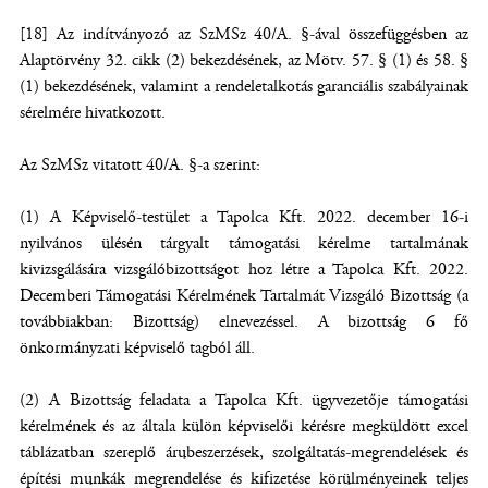
[18] Az indítványozó az SzMSz 40/A. §-ával összefüggésben az
Alaptörvény 32. cikk (2) bekezdésének, az Mötv. 57. § (1) és 58. §
(1) bekezdésének, valamint a rendeletalkotás garanciális szabályainak
sérelmére hivatkozott.
Az SzMSz vitatott 40/A. §-a szerint:
(1) A Képviselő-testület a Tapolca Kft. 2022. december 16-i
nyilvános ülésén tárgyalt támogatási kérelme tartalmának
kivizsgálására vizsgálóbizottságot hoz létre a Tapolca Kft. 2022.
Decemberi Támogatási Kérelmének Tartalmát Vizsgáló Bizottság (a
továbbiakban: Bizottság) elnevezéssel. A bizottság 6 fő
önkormányzati képviselő tagból áll.
(2) A Bizottság feladata a Tapolca Kft. ügyvezetője támogatási
kérelmének és az általa külön képviselői kérésre megküldött excel
táblázatban szereplő árubeszerzések, szolgáltatás-megrendelések és
építési munkák megrendelése és kifizetése körülményeinek teljes