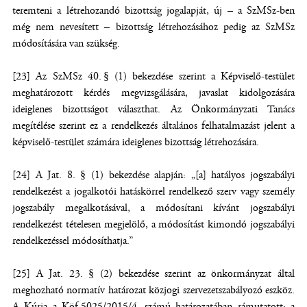
teremteni a létrehozandó bizottság jogalapját, új – a SzMSz-ben
még nem nevesített – bizottság létrehozásához pedig az SzMSz
módosítására van szükség.
[23] Az SzMSz 40. § (1) bekezdése szerint a Képviselő-testület
meghatározott kérdés megvizsgálására, javaslat kidolgozására
ideiglenes bizottságot választhat. Az Önkormányzati Tanács
megítélése szerint ez a rendelkezés általános felhatalmazást jelent a
képviselő-testület számára ideiglenes bizottság létrehozására.
[24] A Jat. 8. § (1) bekezdése alapján: „[a] hatályos jogszabályi
rendelkezést a jogalkotói hatáskörrel rendelkező szerv vagy személy
jogszabály megalkotásával, a módosítani kívánt jogszabályi
rendelkezést tételesen megjelölő, a módosítást kimondó jogszabályi
rendelkezéssel módosíthatja.”
[25] A Jat. 23. § (2) bekezdése szerint az önkormányzat által
meghozható normatív határozat közjogi szervezetszabályozó eszköz.
A Kúria a Köf.5025/2015/4. számú határozatában rámutatott: a