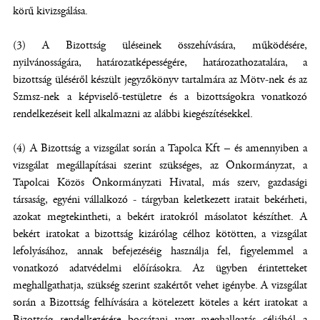
körű kivizsgálása.
(3) A Bizottság üléseinek összehívására, működésére,
nyilvánosságára, határozatképességére, határozathozatalára, a
bizottság üléséről készült jegyzőkönyv tartalmára az Mötv-nek és az
Szmsz-nek a képviselő-testületre és a bizottságokra vonatkozó
rendelkezéseit kell alkalmazni az alábbi kiegészítésekkel.
(4) A Bizottság a vizsgálat során a Tapolca Kft – és amennyiben a
vizsgálat megállapításai szerint szükséges, az Önkormányzat, a
Tapolcai Közös Önkormányzati Hivatal, más szerv, gazdasági
társaság, egyéni vállalkozó - tárgyban keletkezett iratait bekérheti,
azokat megtekintheti, a bekért iratokról másolatot készíthet. A
bekért iratokat a bizottság kizárólag célhoz kötötten, a vizsgálat
lefolyásához, annak befejezéséig használja fel, figyelemmel a
vonatkozó adatvédelmi előírásokra. Az ügyben érintetteket
meghallgathatja, szükség szerint szakértőt vehet igénybe. A vizsgálat
során a Bizottság felhívására a kötelezett köteles a kért iratokat a
Bizottság rendelkezésére bocsátani vagy meghallgatás céljából a