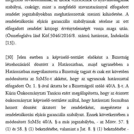
szabályai, csakúgy, mint a megfelelő szavazataránnyal elfogadott
rendelet jogszabályokban meghatározottak szerinti kihirdetése. A
rendeletalkotási eljárás garanciális szabályainak sérelme az ott
elfogadott rendelet közjogi érvénytelenségét vonja maga után.
(Összefoglalva lásd Köf.5046/2016/8. számú határozat, Indokolás
[13]).
[30] Jelen esetben a képviselő-testület elsőként a Bizottság
létrehozásáról döntött a Határozatban, majd ugyanebben a
Határozatban megválasztotta a Bizottság tagjait és csak ezt követően
módosította az SzMSz-t akként, hogy az ugyancsak határozattal
elfogadott Ör. 1. §-ával iktatta be a Bizottságról szóló 40/A. §-t. A
Kúria Önkormányzati Tanácsa ezért megállapította, hogy az érintett
önkormányzat képviselő-testülete azáltal, hogy határozati formában
hozott döntést iktatott be rendeletként, megsértette a
rendeletalkotási eljárás garanciális szabályait. Ennek következtében a
módosított SzMSz 40/A. §-a más jogszabályba, - az Mötv. 57. §
(1) és 58. § (1) bekezdésébe, valamint a Jat. 8. § (1) bekezdésébe -