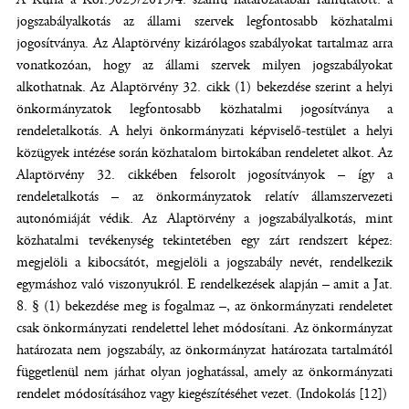
jogszabályalkotás az állami szervek legfontosabb közhatalmi
jogosítványa. Az Alaptörvény kizárólagos szabályokat tartalmaz arra
vonatkozóan, hogy az állami szervek milyen jogszabályokat
alkothatnak. Az Alaptörvény 32. cikk (1) bekezdése szerint a helyi
önkormányzatok legfontosabb közhatalmi jogosítványa a
rendeletalkotás. A helyi önkormányzati képviselő-testület a helyi
közügyek intézése során közhatalom birtokában rendeletet alkot. Az
Alaptörvény 32. cikkében felsorolt jogosítványok – így a
rendeletalkotás – az önkormányzatok relatív államszervezeti
autonómiáját védik. Az Alaptörvény a jogszabályalkotás, mint
közhatalmi tevékenység tekintetében egy zárt rendszert képez:
megjelöli a kibocsátót, megjelöli a jogszabály nevét, rendelkezik
egymáshoz való viszonyukról. E rendelkezések alapján – amit a Jat.
8. § (1) bekezdése meg is fogalmaz –, az önkormányzati rendeletet
csak önkormányzati rendelettel lehet módosítani. Az önkormányzat
határozata nem jogszabály, az önkormányzat határozata tartalmától
függetlenül nem járhat olyan joghatással, amely az önkormányzati
rendelet módosításához vagy kiegészítéséhet vezet. (Indokolás [12])