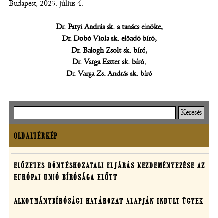
Budapest, 2023. július 4.
Dr. Patyi András sk. a tanács elnöke,
Dr. Dobó Viola sk. előadó bíró,
Dr. Balogh Zsolt sk. bíró,
Dr. Varga Eszter sk. bíró,
Dr. Varga Zs. András sk. bíró
Keresés
OLDALTÉRKÉP
Oldaltérkép
Határozatok
ELŐZETES DÖNTÉSHOZATALI ELJÁRÁS KEZDEMÉNYEZÉSE AZ
EURÓPAI UNIÓ BÍRÓSÁGA ELŐTT
egyedi
ügyekben
ALKOTMÁNYBÍRÓSÁGI HATÁROZAT ALAPJÁN INDULT ÜGYEK