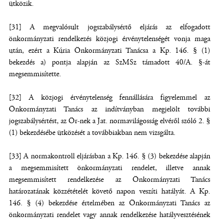
ütközik.
[31] A megvalósult jogszabálysértő eljárás az elfogadott
önkormányzati rendelkezés közjogi érvénytelenségét vonja maga
után, ezért a Kúria Önkormányzati Tanácsa a Kp. 146. § (1)
bekezdés a) pontja alapján az SzMSz támadott 40/A. §-át
megsemmisítette.
[32] A közjogi érvénytelenség fennállására figyelemmel az
Önkormányzati Tanács az indítványban megjelölt további
jogszabálysértést, az Ör-nek a Jat. normavilágosság elvéről szóló 2. §
(1) bekezdésébe ütközését a továbbiakban nem vizsgálta.
[33] A normakontroll eljárásban a Kp. 146. § (3) bekezdése alapján
a megsemmisített önkormányzati rendelet, illetve annak
megsemmisített rendelkezése az Önkormányzati Tanács
határozatának közzétételét követő napon veszíti hatályát. A Kp.
146. § (4) bekezdése értelmében az Önkormányzati Tanács az
önkormányzati rendelet vagy annak rendelkezése hatályvesztésének