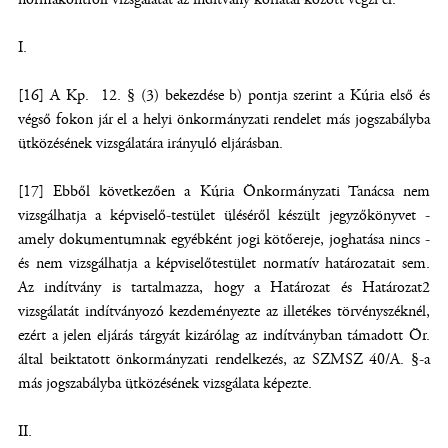
I.
[16] A Kp. 12. § (3) bekezdése b) pontja szerint a Kúria első és
végső fokon jár el a helyi önkormányzati rendelet más jogszabályba
ütközésének vizsgálatára irányuló eljárásban.
[17] Ebből következően a Kúria Önkormányzati Tanácsa nem
vizsgálhatja a képviselő-testület üléséről készült jegyzőkönyvet -
amely dokumentumnak egyébként jogi kötőereje, joghatása nincs -
és nem vizsgálhatja a képviselőtestület normatív határozatait sem.
Az indítvány is tartalmazza, hogy a Határozat és Határozat2
vizsgálatát indítványozó kezdeményezte az illetékes törvényszéknél,
ezért a jelen eljárás tárgyát kizárólag az indítványban támadott Ör.
által beiktatott önkormányzati rendelkezés, az SZMSZ 40/A. §-a
más jogszabályba ütközésének vizsgálata képezte.
II.