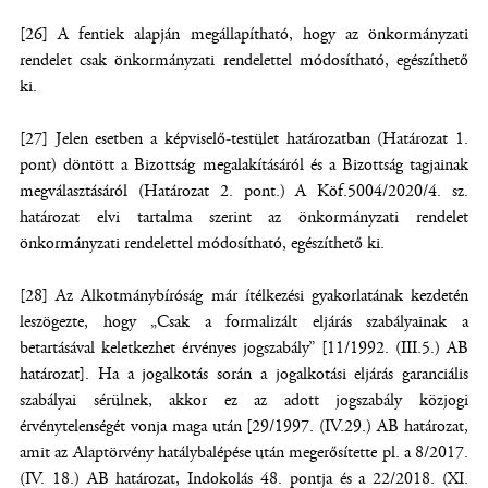
[26] A fentiek alapján megállapítható, hogy az önkormányzati
rendelet csak önkormányzati rendelettel módosítható, egészíthető
ki.
[27] Jelen esetben a képviselő-testület határozatban (Határozat 1.
pont) döntött a Bizottság megalakításáról és a Bizottság tagjainak
megválasztásáról (Határozat 2. pont.) A Köf.5004/2020/4. sz.
határozat elvi tartalma szerint az önkormányzati rendelet
önkormányzati rendelettel módosítható, egészíthető ki.
[28] Az Alkotmánybíróság már ítélkezési gyakorlatának kezdetén
leszögezte, hogy „Csak a formalizált eljárás szabályainak a
betartásával keletkezhet érvényes jogszabály” [11/1992. (III.5.) AB
határozat]. Ha a jogalkotás során a jogalkotási eljárás garanciális
szabályai sérülnek, akkor ez az adott jogszabály közjogi
érvénytelenségét vonja maga után [29/1997. (IV.29.) AB határozat,
amit az Alaptörvény hatálybalépése után megerősítette pl. a 8/2017.
(IV. 18.) AB határozat, Indokolás 48. pontja és a 22/2018. (XI.