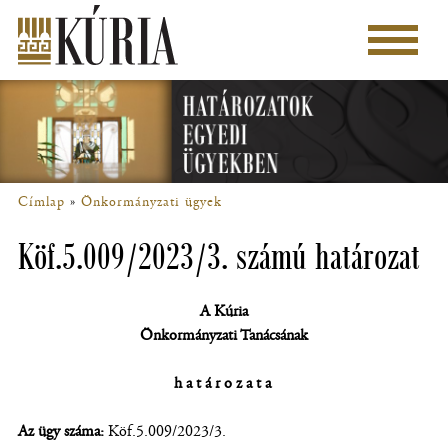
Ugrás
a
Főmenü
tartalomra
Címlap
Önkormányzati ügyek
Morzsa
Köf.5.009/2023/3. számú határozat
A Kúria
Önkormányzati Tanácsának
határozata
Az ügy száma:
Köf.5.009/2023/3.