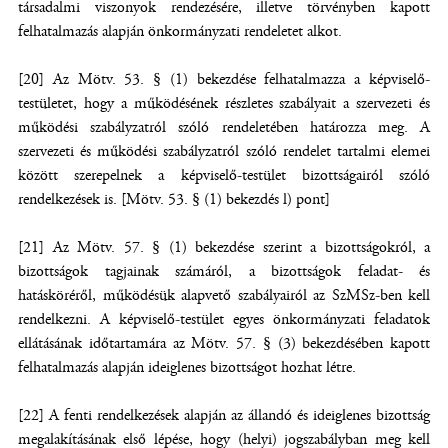
társadalmi viszonyok rendezésére, illetve törvényben kapott
felhatalmazás alapján önkormányzati rendeletet alkot.
[20] Az Mötv. 53. § (1) bekezdése felhatalmazza a képviselő-
testületet, hogy a működésének részletes szabályait a szervezeti és
működési szabályzatról szóló rendeletében határozza meg. A
szervezeti és működési szabályzatról szóló rendelet tartalmi elemei
között szerepelnek a képviselő-testület bizottságairól szóló
rendelkezések is. [Mötv. 53. § (1) bekezdés l) pont]
[21] Az Mötv. 57. § (1) bekezdése szerint a bizottságokról, a
bizottságok tagjainak számáról, a bizottságok feladat- és
hatásköréről, működésük alapvető szabályairól az SzMSz-ben kell
rendelkezni. A képviselő-testület egyes önkormányzati feladatok
ellátásának időtartamára az Mötv. 57. § (3) bekezdésében kapott
felhatalmazás alapján ideiglenes bizottságot hozhat létre.
[22] A fenti rendelkezések alapján az állandó és ideiglenes bizottság
megalakításának első lépése, hogy (helyi) jogszabályban meg kell