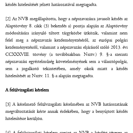
kérdés hitelesítését jelzett határozatával megtagadta.
[2] Az NVB megállapította, hogy a népszavazásra javasolt kérdés az
Alaptörvény 8. cikk (3) bekezdés a) pontja alapján az Alaptörvény
módosítására irányuló tiltott tárgykörbe ütközik, valamint nem
felel meg a népszavazás kezdeményezéséről, az európai polgári
kezdeményezésről, valamint a népszavazási eljárásról szóló 2013. évi
CCXXXVIII. törvény (a továbbiakban: Nsztv.) 9. §-a szerinti
népszavazási egyértelműség követelményének sem a választópolgár,
sem a jogalkotó tekintetében, amely okok miatt a kérdés
hitelesítését az Nsztv. 11. §-a alapján megtagadta.
A felülvizsgálati kérelem
[3] A kérelmező felülvizsgálati kérelmében az NVB határozatának
megváltoztatását kérte annak érdekében, hogy a benyújtott kérdés
hitelesítésre kerüljön.
[4] A felülvizsgálati kérelem szerint az NVB a kérdést tévesen az