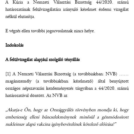
A Kúria a Nemzeti Választási Bizottság 44/2020. számú
határozatának felülvizsgálatára irányuló kérelmet érdemi vizsgálat
nélkül elutasítja.
E végzés ellen további jogorvoslatnak nincs helye.
Indokolás
A felülvizsgálat alapjául szolgáló tényállás
[1] A Nemzeti Választási Bizottság (a továbbiakban: NVB) ……
magánszemély (a továbbiakban: kérelmező) által benyújtott
országos népszavazási kezdeményezés tárgyában a 44/2020. számú
határozatával döntött. Az NVB az
„Akarja-e Ön, hogy az Országgyűlés törvényben mondja ki, hogy
emberiesség elleni bűncselekménynek minősül a génmódosított
nukleinsav alapú vakcina igénybevételének kötelező előírása?”