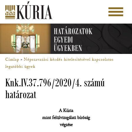
Ugrás
a
Főmenü
tartalomra
Címlap
Népszavazási kérdés hitelesítésével kapcsolatos
Morzsa
legutóbbi ügyek
Knk.IV.37.796/2020/4. számú
határozat
A Kúria
mint felülvizsgálati bíróság
végzése