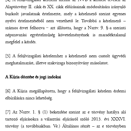
Alaptörvény II. cikk és XX. cikk előírásainak módosítására irányuló
burkolt javaslatnak értelmezte, mely a kérelmező szerint egyenes
nyelvi értelmezéséből nem vezethető le. Továbbá a kérelmező –
számos érvet felhozva − azt állította, hogy a Nsztv. 9. §-a szerinti
népszavazási egyértelműség követelményének is maradéktalanul
megfelel a kérdés.
[5] A felülvizsgálati kérelemhez a kérelmező nem csatolt ügyvédi
meghatalmazást, illetve szakvizsga bizonyítvány másolatot.
A Kúria döntése és jogi indokai
[6] A Kúria megállapította, hogy a felülvizsgálati kérelem érdemi
elbírálására nincs lehetőség.
[7] Az Nsztv. 1. § (1) bekezdése szerint az e törvény hatálya alá
tartozó eljárásokra a választási eljárásról szóló 2013. évi XXXVI.
törvény (a továbbiakban: Ve.) Általános részét – az e törvényben