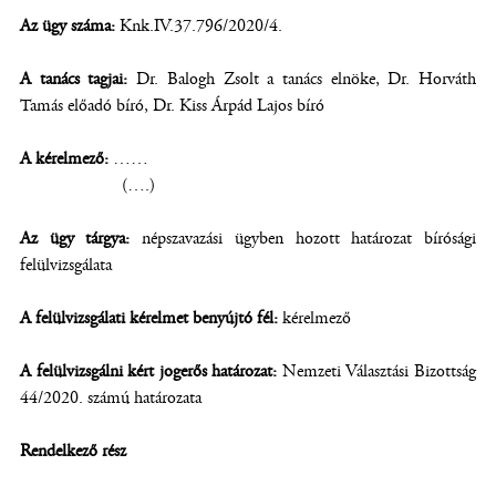
Az ügy száma:
Knk.IV.37.796/2020/4.
A tanács tagjai:
Dr. Balogh Zsolt a tanács elnöke, Dr. Horváth
Tamás előadó bíró, Dr. Kiss Árpád Lajos bíró
A kérelmező:
……
(….)
Az ügy tárgya:
népszavazási ügyben hozott határozat bírósági
felülvizsgálata
A felülvizsgálati kérelmet benyújtó fél:
kérelmező
A felülvizsgálni kért jogerős határozat:
Nemzeti Választási Bizottság
44/2020. számú határozata
Rendelkező rész