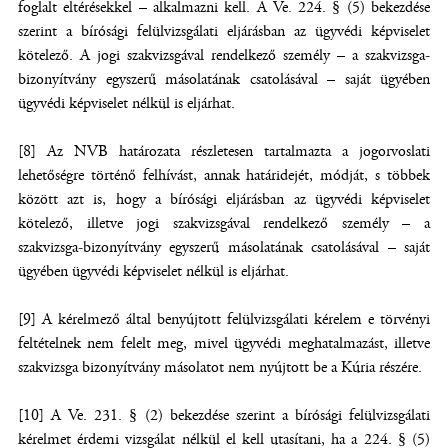
foglalt eltérésekkel – alkalmazni kell. A Ve. 224. § (5) bekezdése
szerint a bírósági felülvizsgálati eljárásban az ügyvédi képviselet
kötelező. A jogi szakvizsgával rendelkező személy – a szakvizsga-
bizonyítvány egyszerű másolatának csatolásával – saját ügyében
ügyvédi képviselet nélkül is eljárhat.
[8] Az NVB határozata részletesen tartalmazta a jogorvoslati
lehetőségre történő felhívást, annak határidejét, módját, s többek
között azt is, hogy a bírósági eljárásban az ügyvédi képviselet
kötelező, illetve jogi szakvizsgával rendelkező személy – a
szakvizsga-bizonyítvány egyszerű másolatának csatolásával – saját
ügyében ügyvédi képviselet nélkül is eljárhat.
[9] A kérelmező által benyújtott felülvizsgálati kérelem e törvényi
feltételnek nem felelt meg, mivel ügyvédi meghatalmazást, illetve
szakvizsga bizonyítvány másolatot nem nyújtott be a Kúria részére.
[10] A Ve. 231. § (2) bekezdése szerint a bírósági felülvizsgálati
kérelmet érdemi vizsgálat nélkül el kell utasítani, ha a 224. § (5)