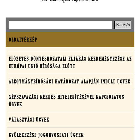
Keresés
OLDALTÉRKÉP
Oldaltérkép
Határozatok
ELŐZETES DÖNTÉSHOZATALI ELJÁRÁS KEZDEMÉNYEZÉSE AZ
EURÓPAI UNIÓ BÍRÓSÁGA ELŐTT
egyedi
ügyekben
ALKOTMÁNYBÍRÓSÁGI HATÁROZAT ALAPJÁN INDULT ÜGYEK
NÉPSZAVAZÁSI KÉRDÉS HITELESÍTÉSÉVEL KAPCSOLATOS
ÜGYEK
VÁLASZTÁSI ÜGYEK
GYÜLEKEZÉSI JOGORVOSLATI ÜGYEK