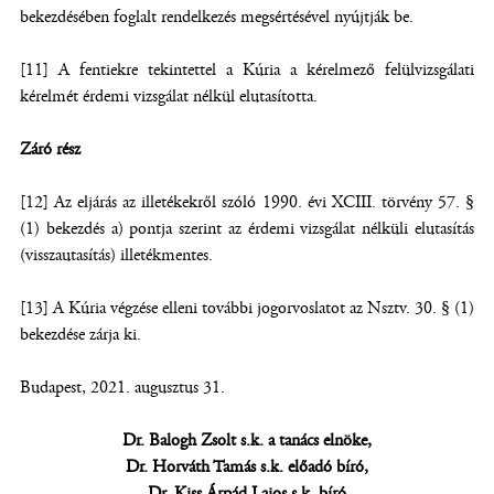
bekezdésében foglalt rendelkezés megsértésével nyújtják be.
[11] A fentiekre tekintettel a Kúria a kérelmező felülvizsgálati
kérelmét érdemi vizsgálat nélkül elutasította.
Záró rész
[12] Az eljárás az illetékekről szóló 1990. évi XCIII. törvény 57. §
(1) bekezdés a) pontja szerint az érdemi vizsgálat nélküli elutasítás
(visszautasítás) illetékmentes.
[13] A Kúria végzése elleni további jogorvoslatot az Nsztv. 30. § (1)
bekezdése zárja ki.
Budapest, 2021. augusztus 31.
Dr. Balogh Zsolt s.k. a tanács elnöke,
Dr. Horváth Tamás s.k. előadó bíró,
Dr. Kiss Árpád Lajos s.k. bíró