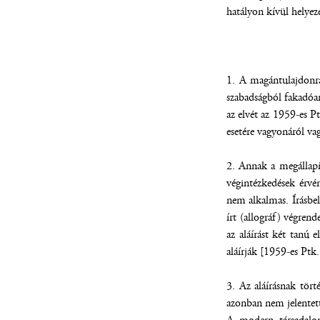
hatályon kívül helyez
1. A magántulajdonra
szabadságból fakadóan
az elvét az 1959-es Pt
esetére vagyonáról vag
2. Annak a megállapít
végintézkedések érvén
nem alkalmas. Írásbel
írt (allográf) végrend
az aláírást két tanú 
aláírják [1959-es Ptk
3. Az aláírásnak tört
azonban nem jelentett