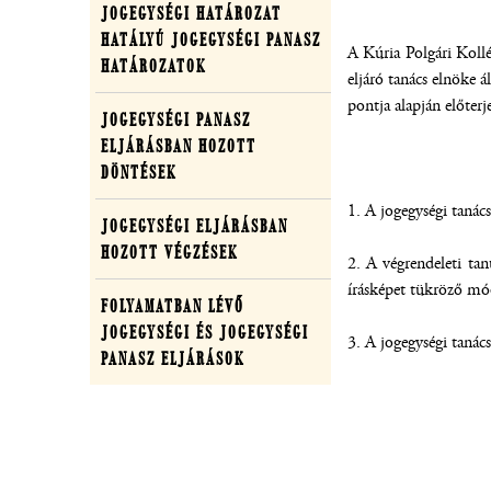
JOGEGYSÉGI HATÁROZAT
egységesítő
HATÁLYÚ JOGEGYSÉGI PANASZ
A Kúria Polgári Kollé
tevékenység
HATÁROZATOK
eljáró tanács elnöke á
pontja alapján előterj
JOGEGYSÉGI PANASZ
ELJÁRÁSBAN HOZOTT
DÖNTÉSEK
1. A jogegységi tanács
JOGEGYSÉGI ELJÁRÁSBAN
HOZOTT VÉGZÉSEK
2. A végrendeleti tan
írásképet tükröző mód
FOLYAMATBAN LÉVŐ
JOGEGYSÉGI ÉS JOGEGYSÉGI
3. A jogegységi tanác
PANASZ ELJÁRÁSOK