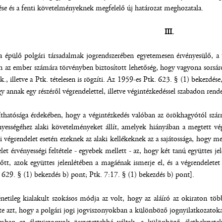
ése és a fenti követelményeknek megfelelő új határozat meghozatala.
III.
 épülő polgári társadalmak jogrendszerében egyetemesen érvényesülő, a 
 az ember számára törvényben biztosított lehetőség, hogy vagyona sorsáró
k., illetve a Ptk. tételesen is rögzíti. Az 1959-es Ptk. 623. § (1) bekezdés
y annak egy részéről végrendelettel, illetve végintézkedéssel szabadon rend
hatósága érdekében, hogy a végintézkedés valóban az örökhagyótól származ
yességéhez alaki követelményeket állít, amelyek hiányában a megtett végi
i végrendelet esetén ezeknek az alaki kellékeknek az a sajátossága, hogy 
elet érvényességi feltétele - egyebek mellett - az, hogy két tanú együttes je
előtt, azok együttes jelenlétében a magáénak ismerje el, és a végrendelet
. 629. § (1) bekezdés b) pont; Ptk. 7:17. § (1) bekezdés b) pont].
énetileg kialakult szokásos módja az volt, hogy az aláíró az okiraton tö
e azt, hogy a polgári jogi jogviszonyokban a különböző jognyilatkozatokat