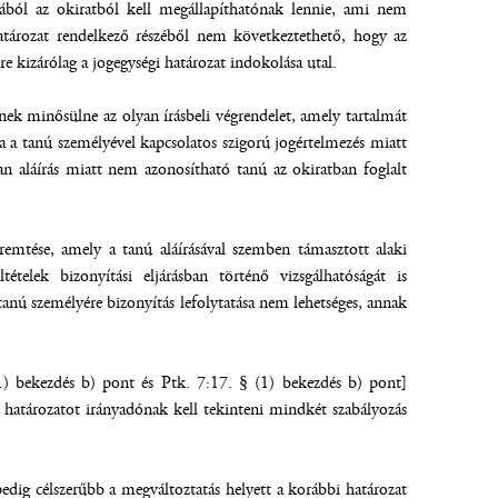
gából az okiratból kell megállapíthatónak lennie, ami nem
 határozat rendelkező részéből nem következtethető, hogy az
re kizárólag a jogegységi határozat indokolása utal.
nnek minősülne az olyan írásbeli végrendelet, amely tartalmát
 a tanú személyével kapcsolatos szigorú jogértelmezés miatt
an aláírás miatt nem azonosítható tanú az okiratban foglalt
eremtése, amely a tanú aláírásával szemben támasztott alaki
telek bizonyítási eljárásban történő vizsgálhatóságát is
anú személyére bizonyítás lefolytatása nem lehetséges, annak
(1) bekezdés b) pont és Ptk. 7:17. § (1) bekezdés b) pont]
atározatot irányadónak kell tekinteni mindkét szabályozás
edig célszerűbb a megváltoztatás helyett a korábbi határozat