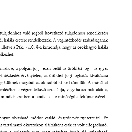
tulajdonhoz való jogból következő tulajdonosi rendelkezési
l halála esetére rendelkezzék. A végintézkedés szabadságának
e, illetve a Ptk. 7:10. §-a kimondja, hogy az örökhagyó halála
elkezhet.
ik-e, a polgári jog - ezen belül az öröklési jog - az egyes
ntézkedés érvénytelen, az öröklési jogi joghatás kiváltására
meglétüknek magából az okiratból ki kell tűnniük. A más által
lenlétében a végrendelkező azt aláírja, vagy ha azt már aláírta,
et mindkét esetben a tanúk is - e minőségük feltüntetésével -
bbnyire olvasható módon családi és utónevét tüntette fel. Ez
 tartalmazó okiratokon aláírásként csak ez volt elfogadható.