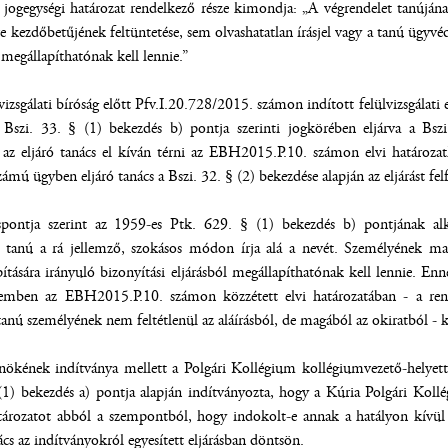
 jogegységi határozat rendelkező része kimondja: „A végrendelet tanújána
ve kezdőbetűjének feltüntetése, sem olvashatatlan írásjel vagy a tanú ügy
megállapíthatónak kell lennie.”
izsgálati bíróság előtt Pfv.I.20.728/2015. számon indított felülvizsgálati el
 Bszi. 33. § (1) bekezdés b) pontja szerinti jogkörében eljárva a Bszi
 az eljáró tanács el kíván térni az EBH2015.P.10. számon elvi határoza
mú ügyben eljáró tanács a Bszi. 32. § (2) bekezdése alapján az eljárást fel
áspontja szerint az 1959-es Ptk. 629. § (1) bekezdés b) pontjának alk
 tanú a rá jellemző, szokásos módon írja alá a nevét. Személyének ma
tására irányuló bizonyítási eljárásból megállapíthatónak kell lennie. Enn
zemben az EBH2015.P.10. számon közzétett elvi határozatában - a rend
tanú személyének nem feltétlenül az aláírásból, de magából az okiratból - k
lnökének indítványa mellett a Polgári Kollégium kollégiumvezető-helyette
 (1) bekezdés a) pontja alapján indítványozta, hogy a Kúria Polgári Koll
atározatot abból a szempontból, hogy indokolt-e annak a hatályon kívül h
ács az indítványokról egyesített eljárásban döntsön.