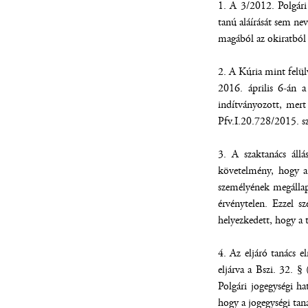
1. A 3/2012. Polgári
tanú aláírását sem ne
magából az okiratból 
2. A Kúria mint felülv
2016. április 6-án a
indítványozott, mert
Pfv.I.20.728/2015. szá
3. A szaktanács áll
követelmény, hogy a
személyének megállapí
érvénytelen. Ezzel s
helyezkedett, hogy a 
4. Az eljáró tanács e
eljárva a Bszi. 32. §
Polgári jogegységi h
hogy a jogegységi tan