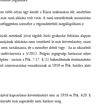
észébe foglalására.
ően több olyan ügy került a Kúria szaktanácsa elé, amelyben
 más tanú aláírása volt vitás. A tanú személyének azonosítása
sszefüggésben személye a végrendeletből megállapítható-e.
rált eseteknél jóval tágabb bírói gyakorlat feltárása alapján
t tanújának aláírására nem vezethető le más követelmény, mint
n nem tartalmazza, de a személye abból vagy - ha az okiratból
indítványozta a 3/2012. Polgári jogegységi határozat teljes
 lépően - immár a Ptk. 7:17. § (1) bekezdésének értelmezésére
lező iránymutatásai vonatkoznak az 1959-es Ptk. hatálya alatt
ormájával kapcsolatos követelményt sem az 1959-es Ptk. 629. §
 irányadó más jogszabály nem határoz meg.