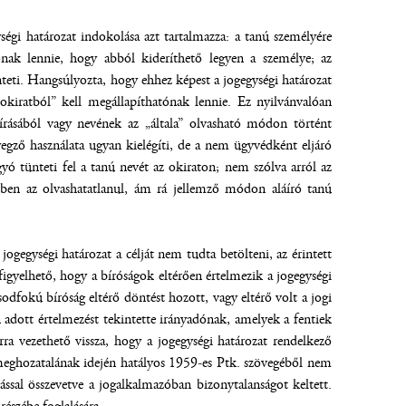
égi határozat indokolása azt tartalmazza: a tanú személyére
ónak lennie, hogy abból kideríthető legyen a személye; az
nteti. Hangsúlyozta, hogy ehhez képest a jogegységi határozat
okiratból” kell megállapíthatónak lennie. Ez nyilvánvalóan
írásából vagy nevének az „általa” olvasható módon történt
yegző használata ugyan kielégíti, de a nem ügyvédként eljáró
ó tünteti fel a tanú nevét az okiraton; nem szólva arról az
ben az olvashatatlanul, ám rá jellemző módon aláíró tanú
ogegységi határozat a célját nem tudta betölteni, az érintett
gyelhető, hogy a bíróságok eltérően értelmezik a jogegységi
odfokú bíróság eltérő döntést hozott, vagy eltérő volt a jogi
n adott értelmezést tekintette irányadónak, amelyek a fentiek
ra vezethető vissza, hogy a jogegységi határozat rendelkező
meghozatalának idején hatályos 1959-es Ptk. szövegéből nem
ssal összevetve a jogalkalmazóban bizonytalanságot keltett.