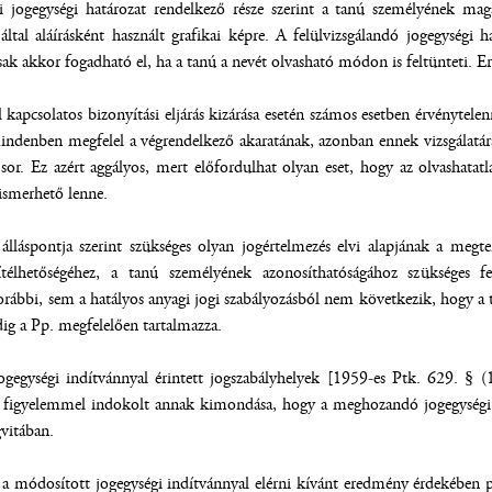
 jogegységi határozat rendelkező része szerint a tanú személyének ma
által aláírásként használt grafikai képre. A felülvizsgálandó jogegységi
csak akkor fogadható el, ha a tanú a nevét olvasható módon is feltünteti. Er
 kapcsolatos bizonyítási eljárás kizárása esetén számos esetben érvénytele
indenben megfelel a végrendelkező akaratának, azonban ennek vizsgálatára
or. Ez azért aggályos, mert előfordulhat olyan eset, hogy az olvashatatl
smerhető lenne.
álláspontja szerint szükséges olyan jogértelmezés elvi alapjának a megt
élhetőségéhez, a tanú személyének azonosíthatóságához szükséges felté
ábbi, sem a hatályos anyagi jogi szabályozásból nem következik, hogy a t
edig a Pp. megfelelően tartalmazza.
ogegységi indítvánnyal érintett jogszabályhelyek [1959-es Ptk. 629. § 
a figyelemmel indokolt annak kimondása, hogy a meghozandó jogegységi h
gvitában.
t a módosított jogegységi indítvánnyal elérni kívánt eredmény érdekében p