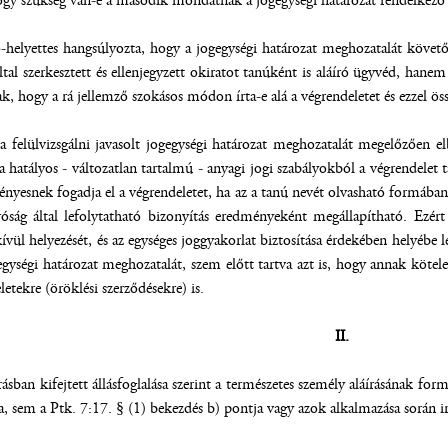
gy szükség van-e a második mondatnak a jogegységi határozat rendelkező r
-helyettes hangsúlyozta, hogy a jogegységi határozat meghozatalát követ
al szerkesztett és ellenjegyzett okiratot tanúként is aláíró ügyvéd, hanem
ak, hogy a rá jellemző szokásos módon írta-e alá a végrendeletet és ezzel ö
 felülvizsgálni javasolt jogegységi határozat meghozatalát megelőzően elbí
a hatályos - változatlan tartalmú - anyagi jogi szabályokból a végrendele
vényesnek fogadja el a végrendeletet, ha az a tanú nevét olvasható formába
óság által lefolytatható bizonyítás eredményeként megállapítható. Ezért 
ívül helyezését, és az egységes joggyakorlat biztosítása érdekében helyébe
egységi határozat meghozatalát, szem előtt tartva azt is, hogy annak köte
etekre (öröklési szerződésekre) is.
II.
rásban kifejtett állásfoglalása szerint a természetes személy aláírásának f
a, sem a Ptk. 7:17. § (1) bekezdés b) pontja vagy azok alkalmazása során