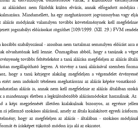
ban az életviszonyok összetettebbé váltak, a különböző élethelyzet
n az aláíráshoz nem fűződik külön elvárás, annak elfogadott módjára ni
kalmazásra. Mindamellett, ha egy meghatározott jogviszonyban vagy eljárá
z aláírás módjának valamilyen további követelménynek kell megfelelnie,
ezett jogszabályi előírásokat rögzíthet [109/1999. (XII. 29.) FVM rendele
a korábbi szabályozással - azonban nem tartalmaz semmilyen előírást arra 
nak olvashatónak kell lennie. Önmagában abból, hogy a tanúnak a végren
rvényesség további feltételeként a tanú aláírása megfeleljen az aláírás ált
záróan megállapítható legyen. A törvény a tanú aláírásával szemben fo
hoz, hogy a tanú kézjegye alakilag megfeleljen a végrendelet érvényess
zért nem indokolt tételesen meghatározni az aláírás képére vonatkozó k
vashatatlan aláírás is, annak nem kell megfelelnie az aláírás általában szo
k a mindennapi életben a legkülönbözőbb aláírásmódokat használnak. Az al
 a képi megjelenését illetően kialakulnak bizonyos, az egyénre jell
 rá jellemző szokásos aláírással, amely az általa kialakított egyedi írásform
elmény, hogy az megfeleljen az aláírás - általában - szokásos módjának
sformát és írásképet tükröző módon írja alá az okiratot.