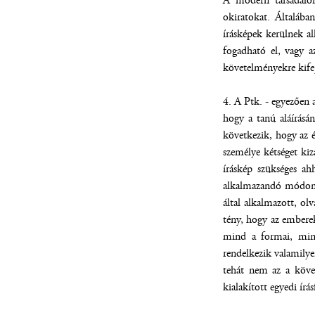
A modern társadalom
okiratokat. Általába
írásképek kerülnek al
fogadható el, vagy a
követelményekre kifej
4. A Ptk. - egyezően 
hogy a tanú aláírásá
következik, hogy az é
személye kétséget ki
íráskép szükséges ah
alkalmazandó módon e
által alkalmazott, ol
tény, hogy az embere
mind a formai, mind
rendelkezik valamilyen
tehát nem az a követ
kialakított egyedi írá