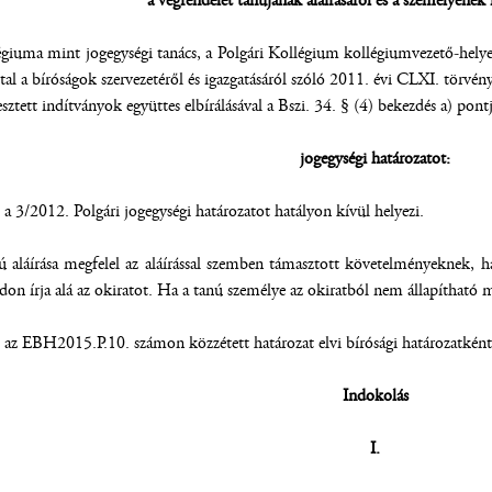
a végrendelet tanújának aláírásáról és a személyének
giuma mint jogegységi tanács, a Polgári Kollégium kollégiumvezető-helyett
ltal a bíróságok szervezetéről és igazgatásáról szóló 2011. évi CLXI. törvén
esztett indítványok együttes elbírálásával a Bszi. 34. § (4) bekezdés a) pon
jogegységi határozatot:
 a 3/2012. Polgári jogegységi határozatot hatályon kívül helyezi.
ú aláírása megfelel az aláírással szemben támasztott követelményeknek, ha 
on írja alá az okiratot. Ha a tanú személye az okiratból nem állapítható me
s az EBH2015.P.10. számon közzétett határozat elvi bírósági határozatként
Indokolás
I.