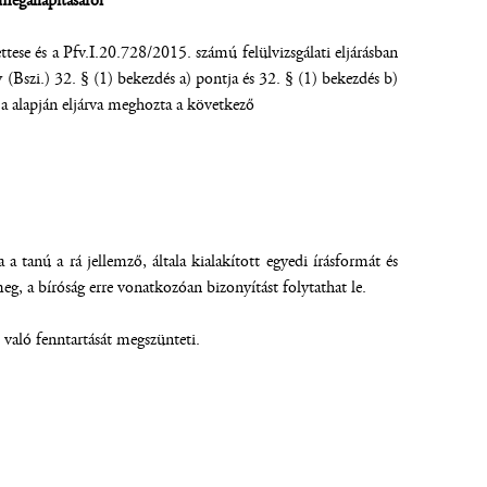
 megállapításáról*
ese és a Pfv.I.20.728/2015. számú felülvizsgálati eljárásban
y (Bszi.) 32. § (1) bekezdés a) pontja és 32. § (1) bekezdés b)
tja alapján eljárva meghozta a következő
a tanú a rá jellemző, általa kialakított egyedi írásformát és
g, a bíróság erre vonatkozóan bizonyítást folytathat le.
 való fenntartását megszünteti.