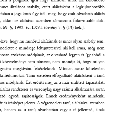
ekben a polgárok igen nagy számban írnak alá különböző
ncs általános szabály, ezért aláírásként a legkülönbözőbb
sban a jogalkotó úgy ítéli meg, hogy csak olvasható aláírás
 akkor az aláírással szemben támasztott fokozottabb alaki
t 69. §, 1992. évi LXVI. törvény 5. § (13) bek.].
nézve, hogy mi minősül aláírásnak és nincs olyan szabály sem,
deletet e minősége feltüntetésével alá kell írnia, még nem
alánosan szokásos módjának, az olvasható legyen és így abból a
rmai követelményt nem támaszt, nem mondja ki, hogy milyen
égeként megkívánt feltételeknek. Minden esetre kötelezően
ritériumokat. Tanú esetében elfogadható aláírásként a tanú
kásos módjának. Ezt erősíti meg az a már említett tapasztalati
áírás rendszeres és viszonylag nagy számú alkalmazása során
emző, egyedi sajátosságok. Ennek eredményeként mindenki
át és írásképet jelenti. A végrendeleti tanú aláírásával szemben
, hanem az: a tanú olvashatóan vagy a rá jellemző, általa