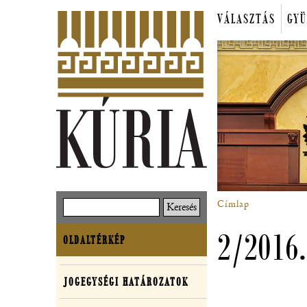
Ugrás
VÁLASZTÁS
GYÜ
a
Főmenü
tartalomra
Címlap
Keresés
Morzsa
2/2016.
OLDALTÉRKÉP
Oldaltérkép
JOGEGYSÉGI HATÁROZATOK
Joggyakorlat