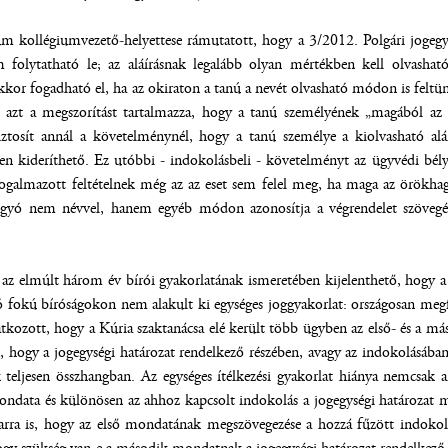
um kollégiumvezető-helyettese rámutatott, hogy a 3/2012. Polgári jogegys
 folytatható le; az aláírásnak legalább olyan mértékben kell olvashat
 akkor fogadható el, ha az okiraton a tanú a nevét olvasható módon is feltü
k azt a megszorítást tartalmazza, hogy a tanú személyének „magából az 
iztosít annál a követelménynél, hogy a tanú személye a kiolvasható alá
yen kideríthető. Ez utóbbi - indokolásbeli - követelményt az ügyvédi bél
ogalmazott feltételnek még az az eset sem felel meg, ha maga az örökhagy
hagyó nem névvel, hanem egyéb módon azonosítja a végrendelet szövegé
t az elmúlt három év bírói gyakorlatának ismeretében kijelenthető, hogy a j
 fokú bíróságokon nem alakult ki egységes joggyakorlat: országosan megfi
atkozott, hogy a Kúria szaktanácsa elé került több ügyben az első- és a más
n, hogy a jogegységi határozat rendelkező részében, avagy az indokolásába
teljesen összhangban. Az egységes ítélkezési gyakorlat hiánya nemcsak ar
ndata és különösen az ahhoz kapcsolt indokolás a jogegységi határozat 
arra is, hogy az első mondatának megszövegezése a hozzá fűzött indokolá