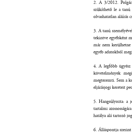
2. A 3/2012. Polgári
szűkíthető le a tanú 
olvashatatlan aláírás 
3. A tanú személyével
tekintve egyébként m
már nem kerülhetne s
egyéb adatokból megi
4. A legfőbb ügyész 
követelmények megít
megteremti. Sem a kor
eljárásjogi kereteit p
5. Hangsúlyozta: a j
tartalmi azonosságár
hatálya alá tartozó jo
6. Álláspontja szerin