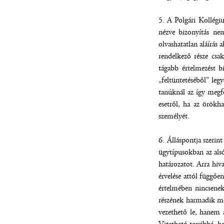
5. A Polgári Kollégi
nézve bizonyítás nem
olvashatatlan aláírás
rendelkező része csa
tágabb értelmezést b
„feltüntetéséből” leg
tanúknál az így megf
esetről, ha az örök
személyét.
6. Álláspontja szerin
ügytípusokban az alsó
határozatot. Arra hiv
érvelése attól függőe
értelmében nincsenek 
részének harmadik mo
vezethető le, hanem 