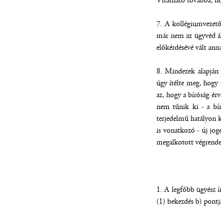
Vitatható továbbá, ho
7. A kollégiumvezető
már nem az ügyvéd ált
előkérdésévé vált ann
8. Mindezek alapján a
úgy ítélte meg, hogy 
az, hogy a bíróság ér
nem tűnik ki - a bír
terjedelmű hatályon k
is vonatkozó - új jog
megalkotott végrendel
1. A legfőbb ügyész í
(1) bekezdés b) pontj