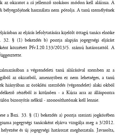
k az okiratot a rá jellemző szokásos módon kell aláírnia. A
védi bélyegzőjének használata nem pótolja. A tanú személyének
járásban az eljárás lefolytatására kijelölt öttagú tanács elnöke
. 32. § (1) bekezdés b) pontja alapján jogegységi eljárást
tként közzétett Pfv.I.20.133/2013/5. számú határozattól. A
függesztette.
almazásában a végrendeleti tanú aláírásával szemben az a
gából az okiratból, amennyiben ez nem lehetséges, a tanú
ek hiányában az öröklési szerződés (végrendelet) alaki okból
elkező részéből is kitűnően - a Kúria arra az álláspontra
ülön bizonyítás nélkül - azonosíthatónak kell lennie.
se a Bszi. 33. § (1) bekezdés a) pontja szerinti jogkörében
égiuma jogegységi tanácsként eljárva vizsgálja meg a 3/2012.
elyezése és új jogegységi határozat meghozatala. Javasolta,