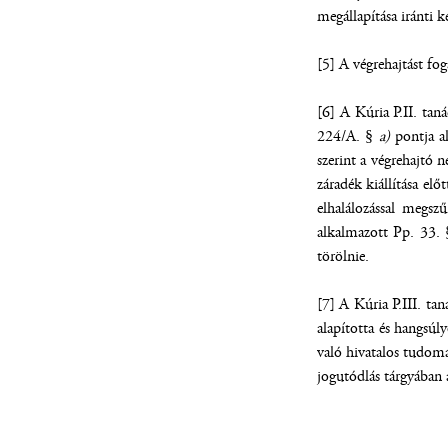
megállapítása iránti k
[5] A végrehajtást fog
[6] A Kúria P.II. ta
224/A. §
a)
pontja al
szerint a végrehajtó 
záradék kiállítása el
elhalálozással megszű
alkalmazott Pp. 33. §
törölnie.
[7] A Kúria P.III. ta
alapította és hangsúl
való hivatalos tudomás
jogutódlás tárgyában 