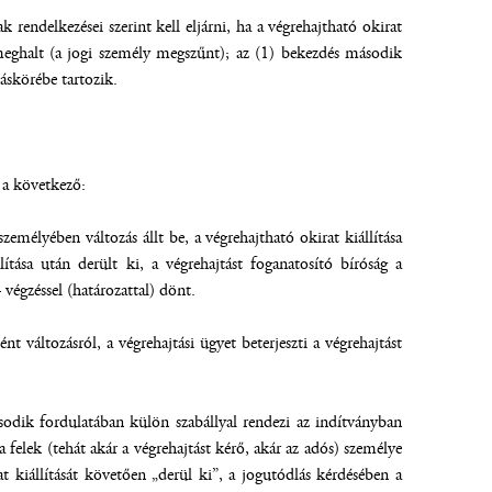
k rendelkezései szerint kell eljárni, ha a végrehajtható okirat
s meghalt (a jogi személy megszűnt); az (1) bekezdés második
áskörébe tartozik.
 a következő:
emélyében változás állt be, a végrehajtható okirat kiállítása
llítása után derült ki, a végrehajtást foganatosító bíróság a
végzéssel (határozattal) dönt.
t változásról, a végrehajtási ügyet beterjeszti a végrehajtást
sodik fordulatában külön szabállyal rendezi az indítványban
 felek (tehát akár a végrehajtást kérő, akár az adós) személye
at kiállítását követően „derül ki”, a jogutódlás kérdésében a