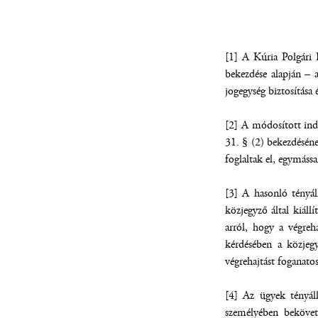
[1] A Kúria Polgári 
bekezdése alapján – 
jogegység biztosítása 
[2] A módosított indí
31. § (2) bekezdésé
foglaltak el, egymássa
[3] A hasonló tényál
közjegyző által kiállí
arról, hogy a végreh
kérdésében a közjegy
végrehajtást foganatos
[4] Az ügyek tényál
személyében bekövetk