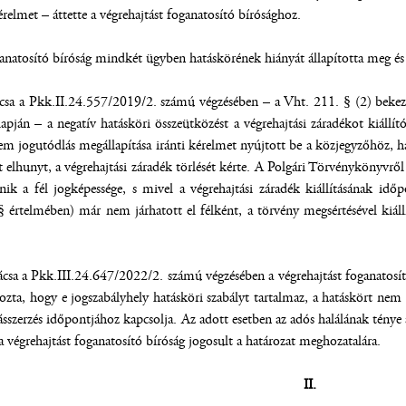
érelmet – áttette a végrehajtást foganatosító bírósághoz.
anatosító bíróság mindkét ügyben hatáskörének hiányát állapította meg és a 
nácsa a Pkk.II.24.557/2019/2. számú végzésében – a Vht. 211. § (2) bekez
apján – a negatív hatásköri összeütközést a végrehajtási záradékot kiállít
nem jogutódlás megállapítása iránti kérelmet nyújtott be a közjegyzőhöz,
őtt elhunyt, a végrehajtási záradék törlését kérte. A Polgári Törvénykönyvr
nik a fél jogképessége, s mivel a végrehajtási záradék kiállításának idő
 értelmében) már nem járhatott el félként, a törvény megsértésével kiállí
nácsa a Pkk.III.24.647/2022/2. számú végzésében a végrehajtást foganatosít
yozta, hogy e jogszabályhely hatásköri szabályt tartalmaz, a hatáskört ne
szerzés időpontjához kapcsolja. Az adott esetben az adós halálának ténye a 
a végrehajtást foganatosító bíróság jogosult a határozat meghozatalára.
II.