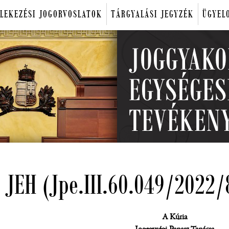
LEKEZÉSI JOGORVOSLATOK
TÁRGYALÁSI JEGYZÉK
ÜGYEL
 JEH (Jpe.III.60.049/2022/
A Kúria