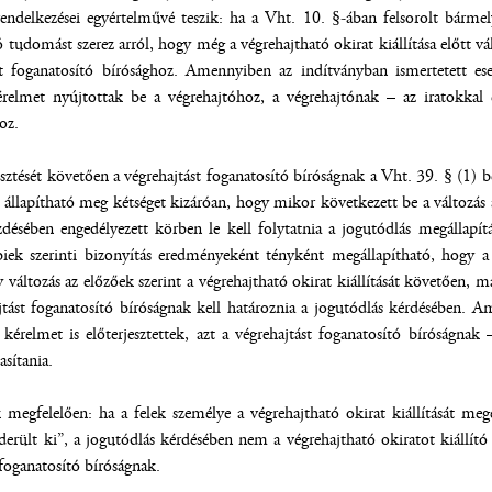
endelkezései egyértelművé teszik: ha a Vht. 10. §-ában felsorolt bármely
ó tudomást szerez arról, hogy még a végrehajtható okirat kiállítása előtt vá
ást foganatosító bírósághoz. Amennyiben az indítványban ismertetett ese
kérelmet nyújtottak be a végrehajtóhoz, a végrehajtónak – az iratokkal 
oz.
esztését követően a végrehajtást foganatosító bíróságnak a Vht. 39. § (1)
 állapítható meg kétséget kizáróan, hogy mikor következett be a változás 
désében engedélyezett körben le kell folytatnia a jogutódlás megállapítá
biek szerinti bizonyítás eredményeként tényként megállapítható, hogy a 
 változás az előzőek szerint a végrehajtható okirat kiállítását követően, m
tást foganatosító bíróságnak kell határoznia a jogutódlás kérdésében. Am
i kérelmet is előterjesztettek, azt a végrehajtást foganatosító bíróságna
asítania.
 megfelelően: ha a felek személye a végrehajtható okirat kiállítását meg
„derült ki”, a jogutódlás kérdésében nem a végrehajtható okiratot kiállít
foganatosító bíróságnak.