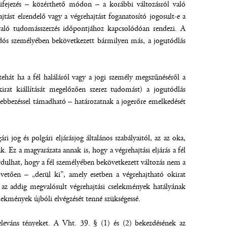
 kifejezés – közérthető módon – a korábbi változásról való
jtást elrendelő vagy a végrehajtást foganatosító jogosult-e a
 való tudomásszerzés időpontjához kapcsolódóan rendezi. A
adós személyében bekövetkezett bármilyen más, a jogutódlás
ehát ha a fél haláláról vagy a jogi személy megszűnéséről a
irat kiállítását megelőzően szerez tudomást) a jogutódlás
ellebbezéssel támadható – határozatnak a jogerőre emelkedését
 jog és polgári eljárásjog általános szabályaitól, az az oka,
. Ez a magyarázata annak is, hogy a végrehajtási eljárás a fél
ordulhat, hogy a fél személyében bekövetkezett változás nem a
övetően – „derül ki”, amely esetben a végrehajtható okirat
én) az addig megvalósult végrehajtási cselekmények hatályának
elekmények újbóli elvégzését tenné szükségessé.
ő releváns tényeket. A Vht. 39. § (1) és (2) bekezdésének az