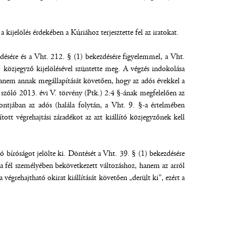
kijelölés érdekében a Kúriához terjesztette fel az iratokat.
désére és a Vht. 212. § (1) bekezdésére figyelemmel, a Vht.
ó közjegyző kijelölésével szüntette meg. A végzés indokolása
 hanem annak megállapítását követően, hogy az adós évekkel a
ől szóló 2013. évi V. törvény (Ptk.) 2:4 §-ának megfelelően az
pontjában az adós (halála folytán, a Vht. 9. §-a értelmében
tott végrehajtási záradékot az azt kiállító közjegyzőnek kell
ó bíróságot jelölte ki. Döntését a Vht. 39. § (1) bekezdésére
m a fél személyében bekövetkezett változáshoz, hanem az arról
végrehajtható okirat kiállítását követően „derült ki”, ezért a