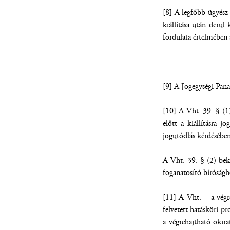
[8] A legfőbb ügyész a
kiállítása után derül
fordulata értelmében 
[9] A Jogegységi Pana
[10] A Vht. 39. § (1)
előtt a kiállításra j
jogutódlás kérdésében
A Vht. 39. § (2) beke
foganatosító bíróságh
[11] A Vht. – a végre
felvetett hatásköri p
a végrehajtható okira