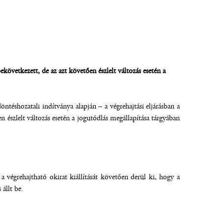
ekövetkezett, de az azt követően észlelt változás esetén a
téshozatali indítványa alapján – a végrehajtási eljárásban a
n észlelt változás esetén a jogutódlás megállapítása tárgyában
a végrehajtható okirat kiállítását követően derül ki, hogy a
állt be.