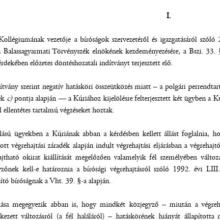
I.
Kollégiumának vezetője a bíróságok szervezetéről és igazgatásáról szóló
a Balassagyarmati Törvényszék elnökének kezdeményezésére, a Bszi. 33.
érdekében előzetes döntéshozatali indítványt terjesztett elő.
tvány szerint negatív hatásköri összeütközés miatt – a polgári perrendta
nek
c)
pontja alapján –– a Kúriához kijelölésre felterjesztett két ügyben a K
l ellentétes tartalmú végzéseket hoztak.
lású ügyekben a Kúriának abban a kérdésben kellett állást foglalnia, ho
tott végrehajtási záradék alapján indult végrehajtási eljárásban a végrehaj
ajtható okirat kiállítását megelőzően valamelyik fél személyében változá
zőnek kell-e határoznia a bírósági végrehajtásról szóló 1992. évi LIII
ító bíróságnak a Vht. 39. §-a alapján.
lása megegyezik abban is, hogy mindkét közjegyző – miután a végrehajt
ezett változásról (a fél haláláról) – hatáskörének hiányát állapított