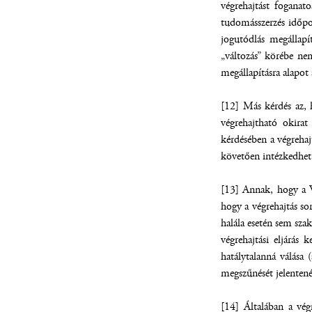
végrehajtást foganat
tudomásszerzés időpon
jogutódlás megállapí
„változás” körébe ne
megállapításra alapot 
[12] Más kérdés az, 
végrehajtható okirat
kérdésében a végrehaj
követően intézkedhet a
[13] Annak, hogy a Vh
hogy a végrehajtás sor
halála esetén sem sza
végrehajtási eljárás
hatálytalanná válása 
megszűnését jelentené,
[14] Általában a végr