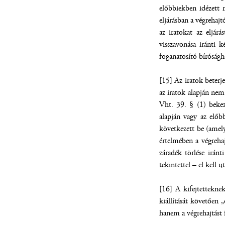
előbbiekben idézett r
eljárásban a végrehajt
az iratokat az eljár
visszavonása iránti 
foganatosító bíróságh
[15] Az iratok beterj
az iratok alapján nem
Vht. 39. § (1) bekez
alapján vagy az előb
következett be (amely
értelmében a végrehaj
záradék törlése iránt
tekintettel – el kell ut
[16] A kifejtetteknek
kiállítását követően 
hanem a végrehajtást 