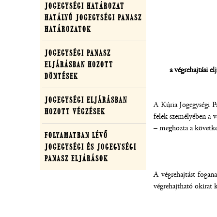
JOGEGYSÉGI HATÁROZAT
egységesítő
HATÁLYÚ JOGEGYSÉGI PANASZ
tevékenység
HATÁROZATOK
JOGEGYSÉGI PANASZ
ELJÁRÁSBAN HOZOTT
a végrehajtási el
DÖNTÉSEK
JOGEGYSÉGI ELJÁRÁSBAN
A Kúria Jogegységi Pa
HOZOTT VÉGZÉSEK
felek személyében a v
– meghozta a követk
FOLYAMATBAN LÉVŐ
JOGEGYSÉGI ÉS JOGEGYSÉGI
PANASZ ELJÁRÁSOK
A végrehajtást fogana
végrehajtható okirat k