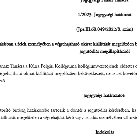
Jogegységi Panasz Tanácsa
1/2023. Jogegységi határozat
(Jpe.III.60.049/2022/8. szám)
járásban a felek személyében a végrehajtható okirat kiállítását megelőzően b
jogutódlás megállapításáról
nasz Tanácsa a Kúria Polgári Kollégiuma kollégiumvezetőjének előzetes dön
égrehajtható okirat kiállítását megelőzően bekövetkezett, de az azt követőe
ező
jogegységi határozatot:
tosító bíróság hatáskörébe tartozik a döntés a jogutódlás kérdésében, ha 
iállítását megelőzően a végrehajtást kérő vagy az adós személyében változás 
Indokolás