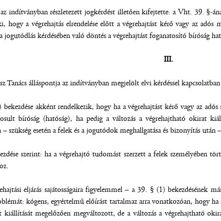
z indítványban részletezett jogkérdést illetően kifejtette: a Vht. 39. §-ána
 ki, hogy a végrehajtás elrendelése előtt a végrehajtást kérő vagy az adó
a jogutódlás kérdésében való döntés a végrehajtást foganatosító bíróság hat
III.
sz Tanács álláspontja az indítványban megjelölt elvi kérdéssel kapcsolatban
 bekezdése akként rendelkezik, hogy ha a végrehajtást kérő vagy az adós sz
ogosult bíróság (hatóság), ha pedig a változás a végrehajtható okirat kiá
 – szükség esetén a felek és a jogutódok meghallgatása és bizonyítás után – 
zdése szerint: ha a végrehajtó tudomást szerzett a felek személyében történ
oz.
hajtási eljárás sajátosságaira figyelemmel – a 39. § (1) bekezdésének má
roblémát: kógens, egyértelmű előírást tartalmaz arra vonatkozóan, hogy ha a
t kiállítását megelőzően megváltozott, de a változás a végrehajtható okir