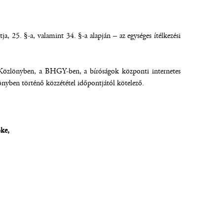
ja, 25. §-a, valamint 34. §-a alapján – az egységes ítélkezési
r Közlönyben, a BHGY-ben, a bíróságok központi internetes
önyben történő közzététel időpontjától kötelező.
öke,