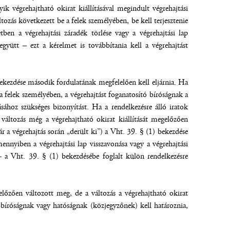
ik végrehajtható okirat kiállításával megindult végrehajtási
ltozás következett be a felek személyében, be kell terjesztenie
tben a végrehajtási záradék törlése vagy a végrehajtási lap
együtt – ezt a kérelmet is továbbítania kell a végrehajtást
 bekezdése második fordulatának megfelelően kell eljárnia. Ha
a felek személyében, a végrehajtást foganatosító bíróságnak a
sához szükséges bizonyítást. Ha a rendelkezésre álló iratok
változás még a végrehajtható okirat kiállítását megelőzően
ár a végrehajtás során „derült ki”) a Vht. 39. § (1) bekezdése
ennyiben a végrehajtási lap visszavonása vagy a végrehajtási
k – a Vht. 39. § (1) bekezdésébe foglalt külön rendelkezésre
előzően változott meg, de a változás a végrehajtható okirat
ó bíróságnak vagy hatóságnak (közjegyzőnek) kell határoznia,