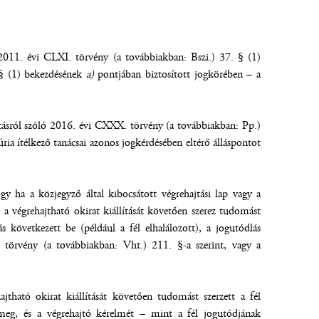
 2011. évi CLXI. törvény (a továbbiakban: Bszi.) 37. § (1)
 § (1) bekezdésének
a)
pontjában biztosított jogkörében – a
rtásról szóló 2016. évi CXXX. törvény (a továbbiakban: Pp.)
úria ítélkező tanácsai azonos jogkérdésében eltérő álláspontot
gy ha a közjegyző által kibocsátott végrehajtási lap vagy a
tó a végrehajtható okirat kiállítását követően szerez tudomást
s következett be (például a fél elhalálozott), a jogutódlás
. törvény (a továbbiakban: Vht.) 211. §-a szerint, vagy a
ható okirat kiállítását követően tudomást szerzett a fél
a meg, és a végrehajtó kérelmét – mint a fél jogutódjának