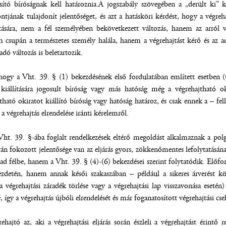
osító bíróságnak kell határoznia.A jogszabály szövegében a „derült ki”
tjának tulajdonít jelentőséget, és azt a hatásköri kérdést, hogy a végreha
tására, nem a fél személyében bekövetkezett változás, hanem az arról
m csupán a természetes személy halála, hanem a végrehajtást kérő és az 
adó változás is beletartozik.
hogy a Vht. 39. § (1) bekezdésének első fordulatában említett esetben (t
 kiállítására jogosult bíróság vagy más hatóság még a végrehajtható ok
tható okiratot kiállító bíróság vagy hatóság határoz, és csak ennek a – f
 végrehajtás elrendelése iránti kérelemről.
t. 39. §-ába foglalt rendelkezések eltérő megoldást alkalmaznak a polgári
án fokozott jelentősége van az eljárás gyors, zökkenőmentes lefolytatásának
kad félbe, hanem a Vht. 39. § (4)-(6) bekezdései szerint folytatódik. Előf
 kezdetén, hanem annak késői szakaszában – például a sikeres árverést k
(a végrehajtási záradék törlése vagy a végrehajtási lap visszavonása eset
 így a végrehajtás újbóli elrendelését és már foganatosított végrehajtási cs
ehajtó az, aki a végrehajtási eljárás során észleli a végrehajtást érint