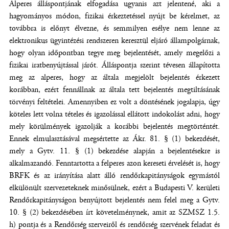
Alperes álláspontjának elfogadása ugyanis azt jelentené, aki a
hagyományos módon, fizikai érkeztetéssel nyújt be kérelmet, az
továbbra is előnyt élvezne, és semmilyen esélye nem lenne az
elektronikus ügyintézési rendszeren keresztül eljáró állampolgárnak,
hogy olyan időpontban tegye meg bejelentését, amely megelőzi a
fizikai iratbenyújtással járót. Álláspontja szerint tévesen állapította
meg az alperes, hogy az általa megjelölt bejelentés érkezett
korábban, ezért fennállnak az általa tett bejelentés megtiltásának
törvényi feltételei. Amennyiben ez volt a döntésének jogalapja, úgy
köteles lett volna tételes és igazolással ellátott indokolást adni, hogy
mely körülmények igazolják a korábbi bejelentés megtörténtét.
Ennek elmulasztásával megsértette az Ákr. 81. § (1) bekezdését,
mely a Gytv. 11. § (1) bekezdése alapján a bejelentésekre is
alkalmazandó. Fenntartotta a felperes azon kereseti érvelését is, hogy
BRFK és az irányítása alatt álló rendőrkapitányságok egymástól
elkülönült szervezeteknek minősülnek, ezért a Budapesti V. kerületi
Rendőrkapitányságon benyújtott bejelentés nem felel meg a Gytv.
10. § (2) bekezdésében írt követelménynek, amit az SZMSZ 1.5.
h) pontja és a Rendőrség szerveiről és rendőrség szervének feladat és