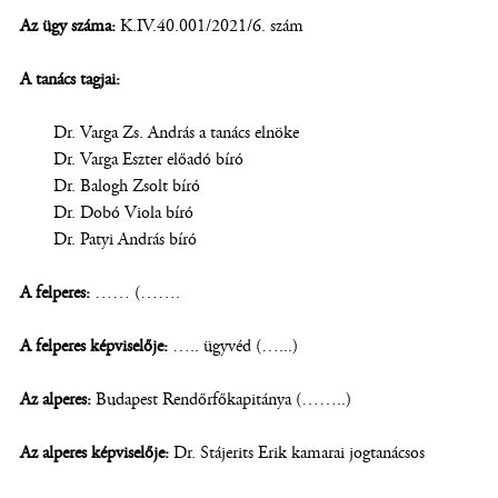
Az ügy száma:
K.IV.40.001/2021/6. szám
A tanács tagjai:
Dr. Varga Zs. András a tanács elnöke
Dr. Varga Eszter előadó bíró
Dr. Balogh Zsolt bíró
Dr. Dobó Viola bíró
Dr. Patyi András bíró
A felperes:
…… (…….
A felperes képviselője:
….. ügyvéd (…...)
Az alperes:
Budapest Rendőrfőkapitánya (……..)
Az alperes képviselője:
Dr. Stájerits Erik kamarai jogtanácsos