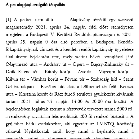
A per alapjául szolgáló tényállás
[1] A perben nem álló ……. Alapítvány részéről egy szervező
magánszemély 2021. április 24. napján éjfél előtt személyesen
megjelent a Budapesti V. Kerületi Rendőrkapitányságon és 2021.
április 25. napján 0 óra első percében a Budapesti Rendőr-
főkapitányságnak címzett és a kerületi rendőrkapitányság ügyeletese
által átvett bejelentést tett, mely szerint békés, vonulással járó
(Nagymező utca – Andrássy út – Opera – Bajcsy-Zsilinszky út –
Deák Ferenc tér – Károly körút – Astoria – Múzeum körút –
Kálvin tér – Vámház körút – Fővám tér – Szabadság híd – Szent
Gellért rakpart – Erzsébet híd alatt a Döbrentei tér felől Kereszt
utca – Krisztina körút és Rácz fürdő területe) gyülekezést kívánnak
tartani 2021. július 24. napján 14.00 és 20.00 óra között. A
bejelentésben foglaltak szerint a résztvevők tervezett száma 5000 fő,
a rendezvény zavartalan lebonyolítását 200 fő rendező biztosítja. A
gyűléshez bárki csatlakozhat, aki egyetért az LMBTQ közösség
céljaival. Nyilatkoztak arról, hogy mind a bejelentő, mind a
szervezők, mind a támogató szervezetek tisztában vannak a