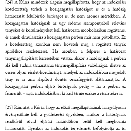
[24] A Kúria mindezek alapján megállapította, hogy az indokolási
kötelezettség terheli a közigazgatási hatóságot is és a hatóság
határozatát felülbíráló bíróságot is, de nem azonos mértékben. A
közigazgatási hatóságnak az ügy érdeme szempontjából releváns
tényeket és körülményeket kell határozata indokolásában rögzítenie,
és ennek elmulasztása a közigazgatási perben már nem pótolható. Ez
a kötelezettség azonban nem követeli meg a rögzített tények
aprólékos részletezését. Ha azonban a felperes a határozat
ténymegállapítását keresetében vitatja, akkor a hatóságnak a perben
alá kell tudnia támasztania ténymegállapítása valódiságát, illetve az
összes olyan részlet-körülményt, amelyek az indokolásban megjelölt
tény és az arra alapított döntés összefüggését alátámasztják. A
közigazgatási perben eljáró bíróságnak pedig – ha a perben ez
felmerült – saját indokolásában ki kell térnie ezekre a részletekre is.
[25] Rámutat a Kúria, hogy az előző megállapításának hangsúlyosan
érvényesülnie kell a gyülekezési ügyekben, amikor a hatóságnak
rendkívül rövid eljárási határidőkön belül kell meghoznia
határozatát. Ilyenkor az indokolás terjedelmét befolyásolja az is,