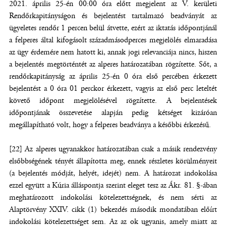
2021. április 25-én 00:00 óra előtt megjelent az V. kerületi
Rendőrkapitányságon és bejelentést tartalmazó beadványát az
ügyeletes rendőr 1 percen belül átvette, ezért az iktatás időpontjánál
a felperes által kifogásolt századmásodperces megjelölés elmaradása
az ügy érdemére nem hatott ki, annak jogi relevanciája nincs, hiszen
a bejelentés megtörténtét az alperes határozatában rögzítette. Sőt, a
rendőrkapitányság az április 25-én 0 óra első percében érkezett
bejelentést a 0 óra 01 perckor érkezett, vagyis az első perc leteltét
követő időpont megjelölésével rögzítette. A bejelentések
időpontjának összevetése alapján pedig kétséget kizáróan
megállapítható volt, hogy a felperes beadványa a későbbi érkezésű.
[22] Az alperes ugyanakkor határozatában csak a másik rendezvény
elsőbbségének tényét állapította meg, ennek részletes körülményeit
(a bejelentés módját, helyét, idejét) nem. A határozat indokolása
ezzel együtt a Kúria álláspontja szerint eleget tesz az Ákr. 81. §-ában
meghatározott indokolási kötelezettségnek, és nem sérti az
Alaptörvény XXIV. cikk (1) bekezdés második mondatában előírt
indokolási kötelezettséget sem. Az az ok ugyanis, amely miatt az