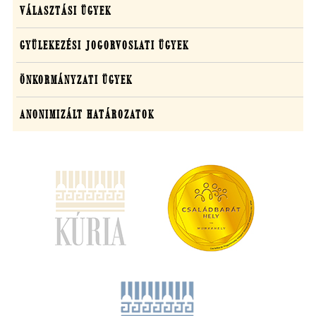
VÁLASZTÁSI ÜGYEK
GYÜLEKEZÉSI JOGORVOSLATI ÜGYEK
ÖNKORMÁNYZATI ÜGYEK
ANONIMIZÁLT HATÁROZATOK
(új
ablakban
nyílik
meg)