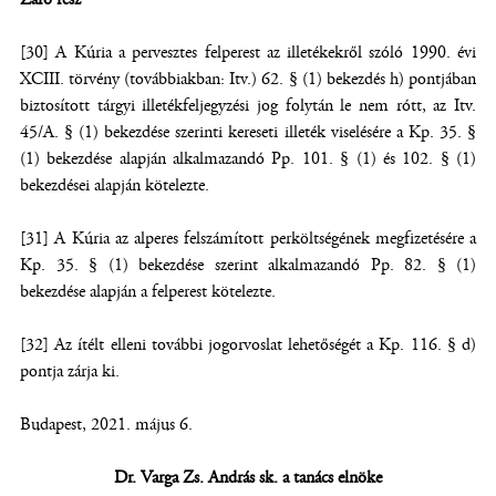
[30] A Kúria a pervesztes felperest az illetékekről szóló 1990. évi
XCIII. törvény (továbbiakban: Itv.) 62. § (1) bekezdés h) pontjában
biztosított tárgyi illetékfeljegyzési jog folytán le nem rótt, az Itv.
45/A. § (1) bekezdése szerinti kereseti illeték viselésére a Kp. 35. §
(1) bekezdése alapján alkalmazandó Pp. 101. § (1) és 102. § (1)
bekezdései alapján kötelezte.
[31] A Kúria az alperes felszámított perköltségének megfizetésére a
Kp. 35. § (1) bekezdése szerint alkalmazandó Pp. 82. § (1)
bekezdése alapján a felperest kötelezte.
[32] Az ítélt elleni további jogorvoslat lehetőségét a Kp. 116. § d)
pontja zárja ki.
Budapest, 2021. május 6.
Dr. Varga Zs. András sk. a tanács elnöke