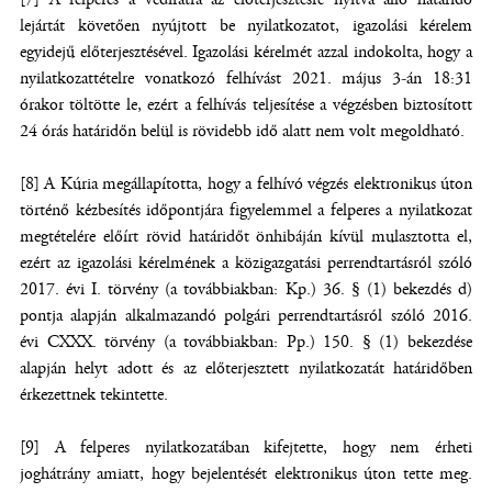
lejártát követően nyújtott be nyilatkozatot, igazolási kérelem
egyidejű előterjesztésével. Igazolási kérelmét azzal indokolta, hogy a
nyilatkozattételre vonatkozó felhívást 2021. május 3-án 18:31
órakor töltötte le, ezért a felhívás teljesítése a végzésben biztosított
24 órás határidőn belül is rövidebb idő alatt nem volt megoldható.
[8] A Kúria megállapította, hogy a felhívó végzés elektronikus úton
történő kézbesítés időpontjára figyelemmel a felperes a nyilatkozat
megtételére előírt rövid határidőt önhibáján kívül mulasztotta el,
ezért az igazolási kérelmének a közigazgatási perrendtartásról szóló
2017. évi I. törvény (a továbbiakban: Kp.) 36. § (1) bekezdés d)
pontja alapján alkalmazandó polgári perrendtartásról szóló 2016.
évi CXXX. törvény (a továbbiakban: Pp.) 150. § (1) bekezdése
alapján helyt adott és az előterjesztett nyilatkozatát határidőben
érkezettnek tekintette.
[9] A felperes nyilatkozatában kifejtette, hogy nem érheti
joghátrány amiatt, hogy bejelentését elektronikus úton tette meg.