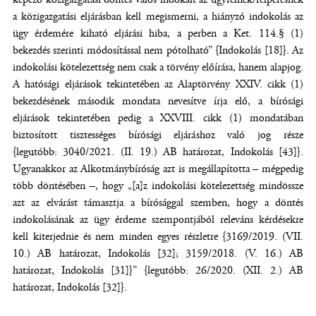
a közigazgatási eljárásban kell megismerni, a hiányzó indokolás az
ügy érdemére kiható eljárási hiba, a perben a Ket. 114.§ (1)
bekezdés szerinti módosítással nem pótolható” {Indokolás [18]}. Az
indokolási kötelezettség nem csak a törvény előírása, hanem alapjog.
A hatósági eljárások tekintetében az Alaptörvény XXIV. cikk (1)
bekezdésének második mondata nevesítve írja elő, a bírósági
eljárások tekintetében pedig a XXVIII. cikk (1) mondatában
biztosított tisztességes bírósági eljáráshoz való jog része
{legutóbb:
3040/2021. (II. 19.) AB határozat, Indokolás [43]}.
Ugyanakkor az Alkotmánybíróság azt is megállapította – mégpedig
több döntésében –, hogy „[a]z indokolási kötelezettség mindössze
azt az elvárást támasztja a bírósággal szemben, hogy a döntés
indokolásának az ügy érdeme szempontjából releváns kérdésekre
kell kiterjednie és nem minden egyes részletre {3169/2019. (VII.
10.) AB határozat, Indokolás [32]; 3159/2018. (V. 16.) AB
határozat, Indokolás [31]}” {legutóbb: 26/2020. (XII. 2.) AB
határozat, Indokolás [32]}.