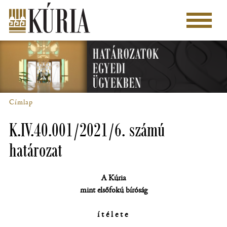
Ugrás
a
Főmenü
tartalomra
Címlap
Morzsa
K.IV.40.001/2021/6. számú
határozat
A Kúria
mint elsőfokú bíróság
ítélete