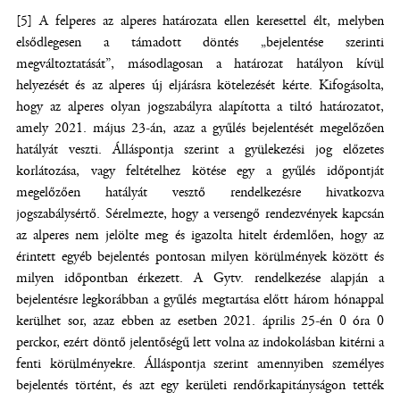
[5] A felperes az alperes határozata ellen keresettel élt, melyben
elsődlegesen a támadott döntés „bejelentése szerinti
megváltoztatását”, másodlagosan a határozat hatályon kívül
helyezését és az alperes új eljárásra kötelezését kérte. Kifogásolta,
hogy az alperes olyan jogszabályra alapította a tiltó határozatot,
amely 2021. május 23-án, azaz a gyűlés bejelentését megelőzően
hatályát veszti. Álláspontja szerint a gyülekezési jog előzetes
korlátozása, vagy feltételhez kötése egy a gyűlés időpontját
megelőzően hatályát vesztő rendelkezésre hivatkozva
jogszabálysértő. Sérelmezte, hogy a versengő rendezvények kapcsán
az alperes nem jelölte meg és igazolta hitelt érdemlően, hogy az
érintett egyéb bejelentés pontosan milyen körülmények között és
milyen időpontban érkezett. A Gytv. rendelkezése alapján a
bejelentésre legkorábban a gyűlés megtartása előtt három hónappal
kerülhet sor, azaz ebben az esetben 2021. április 25-én 0 óra 0
perckor, ezért döntő jelentőségű lett volna az indokolásban kitérni a
fenti körülményekre. Álláspontja szerint amennyiben személyes
bejelentés történt, és azt egy kerületi rendőrkapitányságon tették