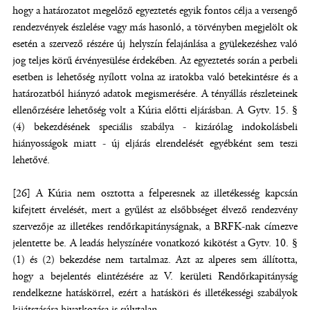
hogy a határozatot megelőző egyeztetés egyik fontos célja a versengő
rendezvények észlelése vagy más hasonló, a törvényben megjelölt ok
esetén a szervező részére új helyszín felajánlása a gyülekezéshez való
jog teljes körű érvényesülése érdekében. Az egyeztetés során a perbeli
esetben is lehetőség nyílott volna az iratokba való betekintésre és a
határozatból hiányzó adatok megismerésére. A tényállás részleteinek
ellenőrzésére lehetőség volt a Kúria előtti eljárásban. A Gytv. 15. §
(4) bekezdésének speciális szabálya - kizárólag indokolásbeli
hiányosságok miatt - új eljárás elrendelését egyébként sem teszi
lehetővé.
[26] A Kúria nem osztotta a felperesnek az illetékesség kapcsán
kifejtett érvelését, mert a gyűlést az elsőbbséget élvező rendezvény
szervezője az illetékes rendőrkapitányságnak, a BRFK-nak címezve
jelentette be. A leadás helyszínére vonatkozó kikötést a Gytv. 10. §
(1) és (2) bekezdése nem tartalmaz. Azt az alperes sem állította,
hogy a bejelentés elintézésére az V. kerületi Rendőrkapitányság
rendelkezne hatáskörrel, ezért a hatásköri és illetékességi szabályok
kijátszására hivatkozása is súlytalan.