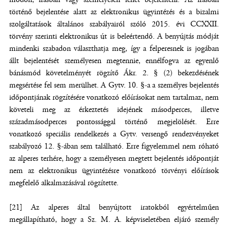
történő bejelentése alatt az elektronikus ügyintézés és a bizalmi
szolgáltatások általános szabályairól szóló 2015. évi CCXXII.
törvény szerinti elektronikus út is beleértendő. A benyújtás módját
mindenki szabadon választhatja meg, így a felperesnek is jogában
állt bejelentését személyesen megtennie, ennélfogva az egyenlő
bánásmód követelményét rögzítő Ákr. 2. § (2) bekezdésének
megsértése fel sem merülhet. A Gytv. 10. §-a a személyes bejelentés
időpontjának rögzítésére vonatkozó előírásokat nem tartalmaz, nem
követeli meg az érkeztetés idejének másodperces, illetve
századmásodperces pontossággal történő megjelölését. Erre
vonatkozó speciális rendelkezés a Gytv. versengő rendezvényeket
szabályozó 12. §-ában sem található. Erre figyelemmel nem róható
az alperes terhére, hogy a személyesen megtett bejelentés időpontját
nem az elektronikus ügyintézésre vonatkozó törvényi előírások
megfelelő alkalmazásával rögzítette.
[21] Az alperes által benyújtott iratokból egyértelműen
megállapítható, hogy a Sz. M. A. képviseletében eljáró személy