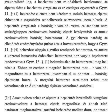
gyakorolható jog, a bejelentés nem minősíthető kérelemnek, az
alperes előtt a bejelentés vizsgálata és az esetleges egyeztetés a Gytv.
11. § (1) bekezdése ellenére nem kérelemre induló hatósági eljárás,
ekképpen e jogszabályi rendelkezések relevanciával nem bírnak. A
bejelentés vizsgálatát a hatóság hivatalból végzi, ez azonban nem
szükségképpen eredményezi hatósági eljárás lefolytatását és annak
eredményeként hatósági határozatot. A gyülekezési hatóság az
ellenőrzés eredményeként juthat arra a következtetésre, hogy a Gytv.
11. § (4) bekezdése alapján a gyűlés rendjének fenntartása, valamint
a közrend biztosítása érdekében határozatot hoz vagy a bejelentett
rendezvényt a Gytv. 13. § (1) bekezdés alapján határozattal meg kell
tiltania. Ebben az esetben a megtiltó határozatot már – hivatalból
megindított és a határozattal nyomban el is döntött – hatósági
eljárásban hozza. A megtiltó határozat tartalmára tehát már
vonatkoznak az Ákr. hatósági eljárásra vonatkozó szabályai.
[14] Amennyiben tehát az alperes a bejelentés hivatalbóli vizsgálata
eredményeként a hatósági eljárás megindítása és annak tiltó
határozat meghozatalával történő befejezése mellett dönt, pontosan