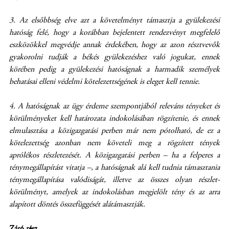
3. Az elsőbbség elve azt a követelményt támasztja a gyülekezési
hatóság felé, hogy a korábban bejelentett rendezvényt megfelelő
eszközökkel megvédje annak érdekében, hogy az azon résztvevők
gyakorolni tudják a békés gyülekezéshez való jogukat, ennek
körében pedig a gyülekezési hatóságnak a harmadik személyek
behatásai elleni védelmi kötelezettségének is eleget kell tennie.
4. A hatóságnak az ügy érdeme szempontjából releváns tényeket és
körülményeket kell határozata indokolásában rögzítenie, és ennek
elmulasztása a közigazgatási perben már nem pótolható, de ez a
kötelezettség azonban nem követeli meg a rögzített tények
aprólékos részletezését. A közigazgatási perben – ha a felperes a
ténymegállapítást vitatja –, a hatóságnak alá kell tudnia támasztania
ténymegállapítása valódiságát, illetve az összes olyan részlet-
körülményt, amelyek az indokolásban megjelölt tény és az arra
alapított döntés összefüggését alátámasztják.
Záró rész