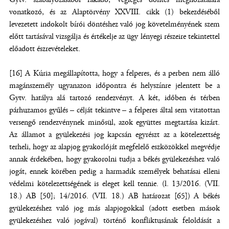
vonatkozó, és az Alaptörvény XXVIII. cikk (1) bekezdéséből
levezetett indokolt bírói döntéshez való jog követelményének szem
előtt tartásával vizsgálja és értékelje az ügy lényegi részeire tekintettel
előadott észrevételeket.
[16] A Kúria megállapította, hogy a felperes, és a perben nem álló
magánszemély ugyanazon időpontra és helyszínre jelentett be a
Gytv. hatálya alá tartozó rendezvényt. A két, időben és térben
párhuzamos gyűlés – célját tekintve – a felperes által sem vitatottan
versengő rendezvénynek minősül, azok együttes megtartása kizárt.
Az államot a gyülekezési jog kapcsán egyrészt az a kötelezettség
terheli, hogy az alapjog gyakorlóját megfelelő eszközökkel megvédje
annak érdekében, hogy gyakorolni tudja a békés gyülekezéshez való
jogát, ennek körében pedig a harmadik személyek behatásai elleni
védelmi kötelezettségének is eleget kell tennie. (l. 13/2016. (VII.
18.) AB [50]; 14/2016. (VII. 18.) AB határozat [65]) A békés
gyülekezéshez való jog más alapjogokkal (adott esetben mások
gyülekezéshez való jogával) történő konfliktusának feloldását a