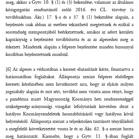
meg, akkor a Gytv. 10. § (1) és (3) bekezdése, valamint az általános
közigazgatási rendtartásról szóló 2016. évi CL. törvény (a
továbbiakban: Ákr.) 17. §-a és a 37. § (1) bekezdése alapján, a
bejelentés csak abban az esetben tekinthető megtettnek és ezáltal a
sorrendiség szempontjából beérkezettnek, amikor az adott kerületi
kapitányság a bejelentést továbbította és az az alpereshez meg is
érkezett. Mindezek alapján a felperes bejelentése minden bizonnyal
korábban bejelentettnek minősül.
[6] Az alperes a védiratában a kereset elutasítását kérte, fenntartva a
határozatában foglaltakat. Álláspontja szerint felperes elsődleges
kereseti kérelmében nem hivatkozott arra, hogy az eljárás milyen
jogszabály alapján és mit sért, továbbá nem vitatta azon tényt, hogy
a pandémia miatt Magyarország Kormánya heti rendszerességgel
szükségességi-arányossági vizsgálat lefolytatását követően dönt a
hatályos Kormányrendeletek hosszabbításáról vagy hatályon kívül
helyezéséről. Álláspontja szerint a teljeskörűen tisztázott tényállásból
a megfelelő következtetést vonta le és az Ákr. 62. §-a szerint hozta
meg határozatát. Kiemelte, hogy a Gytv. 11. §-ában foglalt