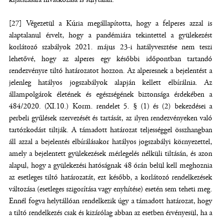
[27] Végezetül a Kúria megállapította, hogy a felperes azzal is
alaptalanul érvelt, hogy a pandémiára tekintettel a gyülekezést
korlátozó szabályok 2021. május 23-i hatályvesztése nem teszi
lehetővé, hogy az alperes egy későbbi időpontban tartandó
rendezvényre tiltó határozatot hozzon. Az alperesnek a bejelentést a
jelenleg hatályos jogszabályok alapján kellett elbírálnia. Az
állampolgárok életének és egészségének biztonsága érdekében a
484/2020. (XI.10.) Korm. rendelet 5. § (1) és (2) bekezdései a
perbeli gyűlések szervezését és tartását, az ilyen rendezvényeken való
tartózkodást tiltják. A támadott határozat teljességgel összhangban
áll azzal a bejelentés elbírálásakor hatályos jogszabályi környezettel,
amely a bejelentett gyülekezések mérlegelés nélküli tiltásán, és azon
alapul, hogy a gyülekezési hatóságnak 48 órán belül kell meghoznia
az esetleges tiltó határozatát, ezt később, a korlátozó rendelkezések
változása (esetleges szigorítása vagy enyhítése) esetén sem teheti meg.
Ennél fogva helytállóan rendelkezik úgy a támadott határozat, hogy
a tiltó rendelkezés csak és kizárólag abban az esetben érvényesül, ha a