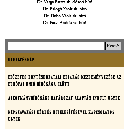
Dr. Varga Eszter sk. előadó bíró
Dr. Balogh Zsolt sk. bíró
Dr. Dobó Viola sk. bíró
Dr. Patyi András sk. bíró
Keresés
OLDALTÉRKÉP
Oldaltérkép
Határozatok
ELŐZETES DÖNTÉSHOZATALI ELJÁRÁS KEZDEMÉNYEZÉSE AZ
EURÓPAI UNIÓ BÍRÓSÁGA ELŐTT
egyedi
ügyekben
ALKOTMÁNYBÍRÓSÁGI HATÁROZAT ALAPJÁN INDULT ÜGYEK
NÉPSZAVAZÁSI KÉRDÉS HITELESÍTÉSÉVEL KAPCSOLATOS
ÜGYEK