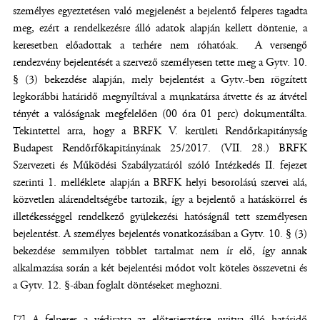
személyes egyeztetésen való megjelenést a bejelentő felperes tagadta
meg, ezért a rendelkezésre álló adatok alapján kellett döntenie, a
keresetben előadottak a terhére nem róhatóak. A versengő
rendezvény bejelentését a szervező személyesen tette meg a Gytv. 10.
§ (3) bekezdése alapján, mely bejelentést a Gytv.-ben rögzített
legkorábbi határidő megnyíltával a munkatársa átvette és az átvétel
tényét a valóságnak megfelelően (00 óra 01 perc) dokumentálta.
Tekintettel arra, hogy a BRFK V. kerületi Rendőrkapitányság
Budapest Rendőrfőkapitányának 25/2017. (VII. 28.) BRFK
Szervezeti és Működési Szabályzatáról szóló Intézkedés II. fejezet
szerinti 1. melléklete alapján a BRFK helyi besorolású szervei alá,
közvetlen alárendeltségébe tartozik, így a bejelentő a hatáskörrel és
illetékességgel rendelkező gyülekezési hatóságnál tett személyesen
bejelentést. A személyes bejelentés vonatkozásában a Gytv. 10. § (3)
bekezdése semmilyen többlet tartalmat nem ír elő, így annak
alkalmazása során a két bejelentési módot volt köteles összevetni és
a Gytv. 12. §-ában foglalt döntéseket meghozni.
[7] A felperes a védiratra az előterjesztésre nyitva álló határidő