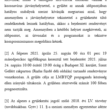
koronavírus járványhelyzettel, a gyűlést az annak időpontjában
hatályos szabályok szerint kívánják megtartani azzal, hogy
amennyiben a járványhelyzetre tekintettel a gyülekezést tiltó
rendelkezések lesznek hatályban, akkor a bejelentett rendezvényt
nem tartják meg. Amennyiben a későbbi helyzet megköveteli, az
időpontot, az útvonalat és a programokat is tekintve
kompromisszumos megoldásra készek.
[2] A felperes 2021. április 25. napján 00 óra 01 perc 19
másodperckor ügyfélkapun keresztül tett bejelentést 2021. július
24. napjára 10:00 órától 19:00 óráig a Budapest XI. kerület, Szent
Gellért rakparton (Rudas fürdő déli oldalán) tartandó rendezvényre
vonatkozóan. A gyűlés célja az LMBTQP propaganda közösség
ellen irányuló tiltakozás. A gyűlésen résztvevők számát 100 főben
prognosztizálta.
[3] Az alperes a gyülekezési jogról szóló 2018. évi LV. törvény
(továbbiakban: Gytv.) 11. §-a szerinti személyes egyeztetésre idézte