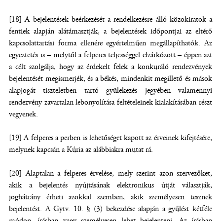
[18] A bejelentések beérkezését a rendelkezésre álló közokiratok a
fentiek alapján alátámasztják, a bejelentések időpontjai az eltérő
kapcsolattartási forma ellenére egyértelműen megállapíthatók. Az
egyeztetés is – melytől a felperes teljességgel elzárkózott – éppen azt
a célt szolgálja, hogy az érdekelt felek a konkuráló rendezvények
bejelentését megismerjék, és a békés, mindenkit megillető és mások
alapjogát tiszteletben tartó gyülekezés jegyében valamennyi
rendezvény zavartalan lebonyolítása feltételeinek kialakításában részt
vegyenek.
[19] A felperes a perben is lehetőséget kapott az érveinek kifejtésére,
melynek kapcsán a Kúria az alábbiakra mutat rá.
[20] Alaptalan a felperes érvelése, mely szerint azon szervezőket,
akik a bejelentés nyújtásának elektronikus útját választják,
joghátrány érheti azokkal szemben, akik személyesen tesznek
bejelentést. A Gytv. 10. § (3) bekezdése alapján a gyűlést kétféle
módon, írásban vagy személyesen lehet bejelenteni. Az írásban