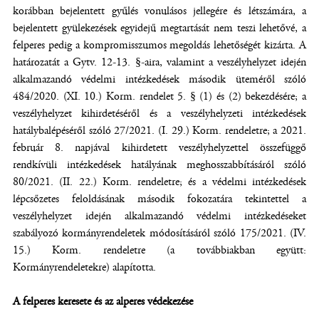
korábban bejelentett gyűlés vonulásos jellegére és létszámára, a
bejelentett gyülekezések egyidejű megtartását nem teszi lehetővé, a
felperes pedig a kompromisszumos megoldás lehetőségét kizárta. A
határozatát a Gytv. 12-13. §-aira, valamint a veszélyhelyzet idején
alkalmazandó védelmi intézkedések második üteméről szóló
484/2020. (XI. 10.) Korm. rendelet 5. § (1) és (2) bekezdésére; a
veszélyhelyzet kihirdetéséről és a veszélyhelyzeti intézkedések
hatálybalépéséről szóló 27/2021. (I. 29.) Korm. rendeletre; a 2021.
február 8. napjával kihirdetett veszélyhelyzettel összefüggő
rendkívüli intézkedések hatályának meghosszabbításáról szóló
80/2021. (II. 22.) Korm. rendeletre; és a védelmi intézkedések
lépcsőzetes feloldásának második fokozatára tekintettel a
veszélyhelyzet idején alkalmazandó védelmi intézkedéseket
szabályozó kormányrendeletek módosításáról szóló 175/2021. (IV.
15.) Korm. rendeletre (a továbbiakban együtt:
Kormányrendeletekre) alapította.
A felperes keresete és az alperes védekezése