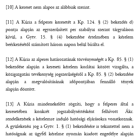
[10] A kereset nem alapos az alábbiak szerint.
[11] A Kúria a felperes keresetét a Kp. 124. § (2) bekezdés d)
pontja alapján az egyszerűsített per szabályai szerint tárgyaláson
kívül, a Gytv. 15. § (4) bekezdése értelmében a kérelem
beérkezésétől számított három napon belül bírálta el.
[12] A Kúria az alperes határozatának törvényességét a Kp. 85. § (1)
bekezdése alapján a kereseti kérelem korlátai között vizsgálta, a
közigazgatási tevékenység jogszerűségéről a Kp. 85. § (2) bekezdése
alapján a megvalósításának időpontjában fennálló tények
alapján döntött.
[13] A Kúria mindenekelőtt rögzíti, hogy a felperes által a
keresetében konkrét jogszabálysértésként felhívott Ákr.
rendelkezések a kérelemre induló hatósági eljárásokra vonatkoznak.
A gyülekezési jog a Gytv. 1. § (1) bekezdésére is tekintettel nem a
hatóságnak az ügyfél kérelme nyomán kiadott engedélye alapján