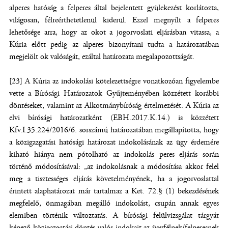
alperes hatóság a felperes által bejelentett gyülekezést korlátozta,
világosan, félreérthetetlenül kiderül. Ezzel megnyílt a felperes
lehetősége arra, hogy az okot a jogorvoslati eljárásban vitassa, a
Kúria előtt pedig az alperes bizonyítani tudta a határozatában
megjelölt ok valóságát, ezáltal határozata megalapozottságát.
[23] A Kúria az indokolási kötelezettségre vonatkozóan figyelembe
vette a Bírósági Határozatok Gyűjteményében közzétett korábbi
döntéseket, valamint az Alkotmánybíróság értelmezését. A Kúria az
elvi bírósági határozatként (EBH.2017.K.14.) is közzétett
Kfv.I.35.224/2016/6. sorszámú határozatában megállapította, hogy
a közigazgatási hatósági határozat indokolásának az ügy érdemére
kiható hiánya nem pótolható az indokolás peres eljárás során
történő módosításával: „az indokolásnak a módosítása akkor felel
meg a tisztességes eljárás követelményének, ha a jogorvoslattal
érintett alaphatározat már tartalmaz a Ket. 72.§ (1) bekezdésének
megfelelő, önmagában megálló indokolást, csupán annak egyes
elemiben történik változtatás. A bírósági felülvizsgálat tárgyát
képező közigazgatási döntés valós indokait az ügyfélnek/felperesnek