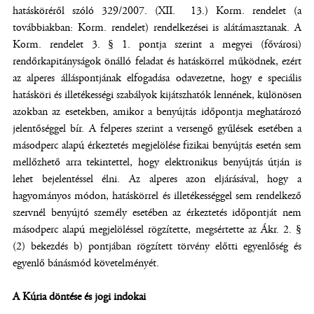
hatásköréről szóló 329/2007. (XII. 13.) Korm. rendelet (a
továbbiakban: Korm. rendelet) rendelkezései is alátámasztanak. A
Korm. rendelet 3. § 1. pontja szerint a megyei (fővárosi)
rendőrkapitányságok önálló feladat és hatáskörrel működnek, ezért
az alperes álláspontjának elfogadása odavezetne, hogy e speciális
hatásköri és illetékességi szabályok kijátszhatók lennének, különösen
azokban az esetekben, amikor a benyújtás időpontja meghatározó
jelentőséggel bír. A felperes szerint a versengő gyűlések esetében a
másodperc alapú érkeztetés megjelölése fizikai benyújtás esetén sem
mellőzhető arra tekintettel, hogy elektronikus benyújtás útján is
lehet bejelentéssel élni. Az alperes azon eljárásával, hogy a
hagyományos módon, hatáskörrel és illetékességgel sem rendelkező
szervnél benyújtó személy esetében az érkeztetés időpontját nem
másodperc alapú megjelöléssel rögzítette, megsértette az Ákr. 2. §
(2) bekezdés b) pontjában rögzített törvény előtti egyenlőség és
egyenlő bánásmód követelményét.
A Kúria döntése és jogi indokai