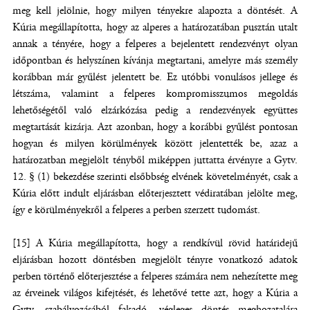
meg kell jelölnie, hogy milyen tényekre alapozta a döntését. A
Kúria megállapította, hogy az alperes a határozatában pusztán utalt
annak a tényére, hogy a felperes a bejelentett rendezvényt olyan
időpontban és helyszínen kívánja megtartani, amelyre más személy
korábban már gyűlést jelentett be. Ez utóbbi vonulásos jellege és
létszáma, valamint a felperes kompromisszumos megoldás
lehetőségétől való elzárkózása pedig a rendezvények együttes
megtartását kizárja. Azt azonban, hogy a korábbi gyűlést pontosan
hogyan és milyen körülmények között jelentették be, azaz a
határozatban megjelölt tényből miképpen juttatta érvényre a Gytv.
12. § (1) bekezdése szerinti elsőbbség elvének követelményét, csak a
Kúria előtt indult eljárásban előterjesztett védiratában jelölte meg,
így e körülményekről a felperes a perben szerzett tudomást.
[15] A Kúria megállapította, hogy a rendkívül rövid határidejű
eljárásban hozott döntésben megjelölt tényre vonatkozó adatok
perben történő előterjesztése a felperes számára nem nehezítette meg
az érveinek világos kifejtését, és lehetővé tette azt, hogy a Kúria a
Gytv. szabályozásából fakadó, végleges döntés meghozatalára