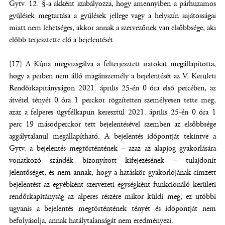
Gytv. 12. §-a akként szabályozza, hogy amennyiben a párhuzamos
gyűlések megtartása a gyűlések jellege vagy a helyszín sajátosságai
miatt nem lehetséges, akkor annak a szervezőnek van elsőbbsége, aki
előbb terjesztette elő a bejelentését.
[17] A Kúria megvizsgálva a felterjesztett iratokat megállapította,
hogy a perben nem álló magánszemély a bejelentését az V. Kerületi
Rendőrkapitányságon 2021. április 25-én 0 óra első percében, az
átvétel tényét 0 óra 1 perckor rögzítetten személyesen tette meg,
azaz a felperes ügyfélkapun keresztül 2021. április 25-én 0 óra 1
perc 19 másodperckor tett bejelentésével szemben az elsőbbsége
aggálytalanul megállapítható. A bejelentés időpontját tekintve a
Gytv. a bejelentés megtörténtének – azaz az alapjog gyakorlására
vonatkozó szándék bizonyított kifejezésének – tulajdonít
jelentőséget, és nem annak, hogy a hatáskör gyakorlójának címzett
bejelentést az egyébként szervezeti egységként funkcionáló kerületi
rendőrkapitányság az alperes részére mikor küldi meg, ez utóbbi
ugyanis a bejelentés megtörténtének tényét és időpontját nem
befolyásolja, annak hatálytalanságát nem eredményezi.