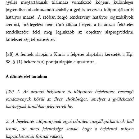
gyűlés megtartásának tilalmára vonatkozó kógens, különleges
jogrendben alkalmazandó szabály a gyűlés tervezett időpontjában is
hatályos marad. A szóban forgó rendezvény hatályos jogszabályok
szerinti, mérlegelést nem tűrő tiltása helyett a határozat feltételes
rendelkezése felel meg leginkább az objektív alapjogvédelmi
kötelezettség teljesítésének.
[28] A fentiek alapján a Kúria a felperes alaptalan keresetét a Kp.
88. § (1) bekezdés a) pontja alapján elutasította.
A döntés elvi tartalma
[29]
1. Az azonos
helyszínre és időpontra bejelentett versengő
rendezvények közül az élvez elsőbbséget, amelyet a gyülekezési
hatóságnak korábban jelentettek be.
2. A bejelentés időpontjának egyértelműen megállapíthatónak kell
lennie, de nincs jelentősége annak, hogy a bejelentő milyen
kapcsolattartási formát választ.