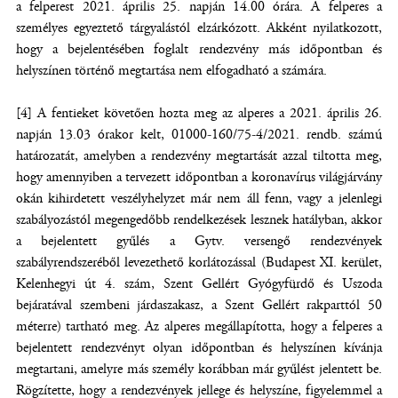
a felperest 2021. április 25. napján 14.00 órára. A felperes a
személyes egyeztető tár
g
yalástól elzárkózott. Akként nyilatkozott,
hogy a bejelentésében foglalt rendezvény más időpontban és
helyszínen történő megtartása nem elfogadható a számára.
[4] A fentieket követően hozta meg az alperes a 2021. április 26.
napján 13.03 órakor kelt, 01000-160/75-4/2021. rendb. számú
határozatát, amelyben a rendezvény megtartását azzal tiltotta meg,
hogy amennyiben a tervezett időpontban a koronavírus világjárvány
okán kihirdetett veszélyhelyzet már nem áll fenn, vagy a jelenlegi
szabályozástól megengedőbb rendelkezések lesznek hatályban, akkor
a bejelentett gyűlés a Gytv. versengő rendezvények
szabályrendszeréből levezethető korlátozással (Budapest XI. kerület,
Kelenhegyi út 4. szám, Szent Gellért Gyógyfürdő és Uszoda
bejáratával szembeni járdaszakasz, a Szent Gellért rakparttól 50
méterre) tartható meg. Az alperes megállapította, hogy a felperes a
bejelentett rendezvényt olyan időpontban és helyszínen kívánja
megtartani, amelyre más személy korábban már gyűlést jelentett be.
Rögzítette, hogy a rendezvények jellege és helyszíne, figyelemmel a