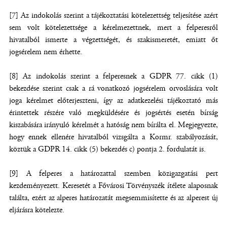
[7] Az indokolás szerint a tájékoztatási kötelezettség teljesítése azért
sem volt kötelezettsége a kérelmezettnek, mert a felperesről
hivatalból ismerte a végzettségét, és szakismeretét, emiatt őt
jogsérelem nem érhette.
[8] Az indokolás szerint a felperesnek a GDPR 77. cikk (1)
bekezdése szerint csak a rá vonatkozó jogsérelem orvoslására volt
joga kérelmet előterjeszteni, így az adatkezelési tájékoztató más
érintettek részére való megküldésére és jogsértés esetén bírság
kiszabására irányuló kérelmét a hatóság nem bírálta el. Megjegyezte,
hogy ennek ellenére hivatalból vizsgálta a Kormr. szabályozását,
köztük a GDPR 14. cikk (5) bekezdés c) pontja 2. fordulatát is.
[9] A felperes a határozattal szemben közigazgatási pert
kezdeményezett. Keresetét a Fővárosi Törvényszék ítélete alaposnak
találta, ezért az alperes határozatát megsemmisítette és az alperest új
eljárásra kötelezte.