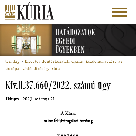
Ugrás
a
Főmenü
tartalomra
Címlap
Előzetes döntéshozatali eljárás kezdeményezése az
Morzsa
Európai Unió Bírósága előtt
Kfv.II.37.660/2022. számú ügy
Dátum
2023. március 21.
A Kúria
mint felülvizsgálati bíróság
végzése