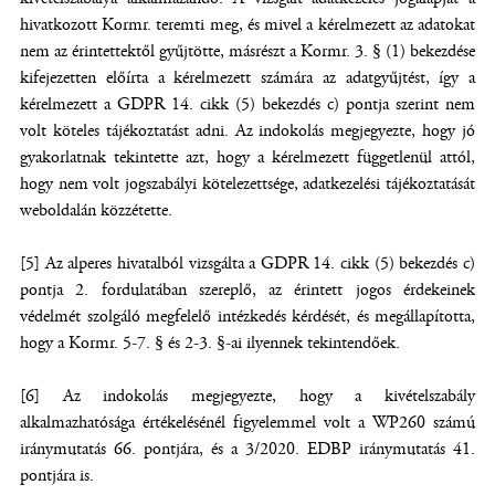
hivatkozott Kormr. teremti meg, és mivel a kérelmezett az adatokat
nem az érintettektől gyűjtötte, másrészt a Kormr. 3. § (1) bekezdése
kifejezetten előírta a kérelmezett számára az adatgyűjtést, így a
kérelmezett a GDPR 14. cikk (5) bekezdés c) pontja szerint nem
volt köteles tájékoztatást adni. Az indokolás megjegyezte, hogy jó
gyakorlatnak tekintette azt, hogy a kérelmezett függetlenül attól,
hogy nem volt jogszabályi kötelezettsége, adatkezelési tájékoztatását
weboldalán közzétette.
[5] Az alperes hivatalból vizsgálta a GDPR 14. cikk (5) bekezdés c)
pontja 2. fordulatában szereplő, az érintett jogos érdekeinek
védelmét szolgáló megfelelő intézkedés kérdését, és megállapította,
hogy a Kormr. 5-7. § és 2-3. §-ai ilyennek tekintendőek.
[6] Az indokolás megjegyezte, hogy a kivételszabály
alkalmazhatósága értékelésénél figyelemmel volt a WP260 számú
iránymutatás 66. pontjára, és a 3/2020. EDBP iránymutatás 41.
pontjára is.