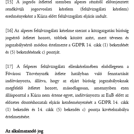
[15] A jogerős ítélettel szemben alperes részéről előterjesztett
rendkívüli jogorvoslati kérelem (felülvizsgálati kérelem)
eredményeként a Kúria előtt felülvizsgálati eljárás indult.
[16] Az alperes felülvizsgálati kérelme szerint a közigazgatási bíróság
jogsértő ítéletet hozott, többek között azért, mert tévesen és
jogszabálysértő módon értelmezte a GDPR 14. cikk (1) bekezdését
és (5) bekezdésének c) pontját.
[17] A felperes felülvizsgálati ellenkérelmében elsődlegesen a
Fővárosi Törvényszék ítélete hatályban való fenntartását
indítványozta, állítva, hogy az eljárt bíróság jogszabályoknak
megfelelő ítéletet hozott, másodlagosan, amennyiben ezen
állásponttal a Kúria nem értene egyet, indítványozta az EuB előtt az
előzetes döntéshozatali eljárás kezdeményezését a GDPR 14. cikk
(1) bekezdés és 14. cikk (5) bekezdés c) pontja kivételszabálya
értelmezésére.
Az alkalmazandó jog