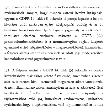
[30] Harmadrészt a GDPR alkalmazandó szabályai értelmezése nem
nyilvánvalóak annyira, hogy minden ésszerű kételyt kizárjanak,
ugyanis a GDPR 14. cikk (5) bekezdés c) pontja kapcsán a három
hivatásos bírói tanácsban eljáró közigazgatási bíróság és az öt
hivatásos bírói tanácsban eljáró Kúria a jogszabályi rendelkezés 1.
fordulatát eltérően értelmezi, másrészt a GDPR (62)
preambulumbekezdésében és a normaszövegben foglalt kifejezés
egymástól eltérő (rögzítés/közlés – megszerzés/közlés), harmadrészt
a felperes állítása szerint az alperesnek az adott jogi rendelkezéshez
kapcsolódóan eltérő jogértelmezése is volt.
[31] A felperes szerint a GDPR 14. cikk (5) bekezdés c) pontja
kivételszabálya csak akkor vehető figyelembe, amennyiben a kezelt
adat az érintetten kívüli személytől megszerzett adatra vonatkozik,
és nem alkalmazható akkor, amennyiben az adat az adatkezelő által
keletkeztetett. Érvelése szerint az alperes álláspontja a
tájékoztatáshoz való jog kiüresítését eredményezné, miközben
nyilvánvaló, hogy a tájékoztatáshoz való jog kiemelkedően fontos