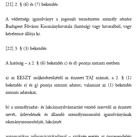
[21] 2. § (6) és (7) bekezdés:
A védettségi igazolványt a jogosult természetes személy részére
Budapest Főváros Kormányhivatala (hatóság) vagy hivatalból, vagy
kérelemre állítja ki.
[22] 3. § (3) bekezdés:
A hatóság – a 2. § (6) bekezdés c) és d) pontja szerinti esetben
a) az EESZT működtetőjétől az érintett TAJ számát, a 2. § (1)
bekezdés e) és g) pontja szerinti adatot, valamint az (1) bekezdés
szerinti adatokat,
b) a személyiadat- és lakcímnyilvántartást vezető szervtől az érintett
nevét, útlevelének és állandó személyazonosító igazolványának
okmányazonosítóját, lakcímét
automatikus információátadással – szükség esetén az összerendelési