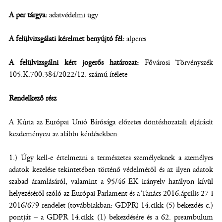
A per tárgya:
adatvédelmi ügy
A felülvizsgálati kérelmet benyújtó fél:
alperes
A felülvizsgálni kért jogerős határozat:
Fővárosi Törvényszék
105.K.700.384/2022/12. számú ítélete
Rendelkező rész
A Kúria az Európai Unió Bírósága előzetes döntéshozatali eljárását
kezdeményezi az alábbi kérdésekben:
1.) Úgy kell-e értelmezni a természetes személyeknek a személyes
adatok kezelése tekintetében történő védelméről és az ilyen adatok
szabad áramlásáról, valamint a 95/46 EK irányelv hatályon kívül
helyezéséről szóló az Európai Parlament és a Tanács 2016.április 27-i
2016/679 rendelet (továbbiakban: GDPR) 14.cikk (5) bekezdés c.)
pontját – a GDPR 14.cikk (1) bekezdésére és a 62. preambulum