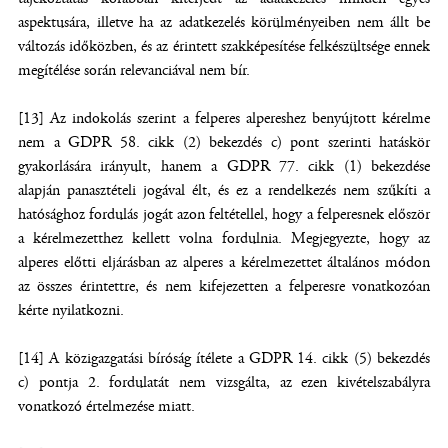
aspektusára, illetve ha az adatkezelés körülményeiben nem állt be
változás időközben, és az érintett szakképesítése felkészültsége ennek
megítélése során relevanciával nem bír.
[13] Az indokolás szerint a felperes alpereshez benyújtott kérelme
nem a GDPR 58. cikk (2) bekezdés c) pont szerinti hatáskör
gyakorlására irányult, hanem a GDPR 77. cikk (1) bekezdése
alapján panasztételi jogával élt, és ez a rendelkezés nem szűkíti a
hatósághoz fordulás jogát azon feltétellel, hogy a felperesnek először
a kérelmezetthez kellett volna fordulnia. Megjegyezte, hogy az
alperes előtti eljárásban az alperes a kérelmezettet általános módon
az összes érintettre, és nem kifejezetten a felperesre vonatkozóan
kérte nyilatkozni.
[14] A közigazgatási bíróság ítélete a GDPR 14. cikk (5) bekezdés
c) pontja 2. fordulatát nem vizsgálta, az ezen kivételszabályra
vonatkozó értelmezése miatt.