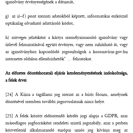
igazolvány érvényességének a dátumát,
g) az a)–f) pont szerinti adatokból képzett, informatikai eszközzel
optikailag olvasható adattároló kódot,
h) szöveges jelzésként a kártya személyazonosító igazolvány vagy
útlevél felmutatásával együtt érvényes, vagy nem ruházható át, vagy
az igazolványhoz kapcsolódó jogosultságok a koronavírus.gov.hu
internetes oldalon ellenőrizhetők” … feliratokat.
Az előzetes döntéshozatali eljárás kezdeményezésének indokoltsága,
a felek érvei
[24] A Kúria a tagállami jog szerint az a bírói fórum, amelynek
döntésével szemben további jogorvoslatnak nincs helye.
[25] A felek között eldöntendő kérdés jogi alapja a GDPR, azaz
másodlagos jogforrásként rendeleti szintű jogszabály, azaz a perben
közvetlenül alkalmazandó európai uniós jog kívánja meg az