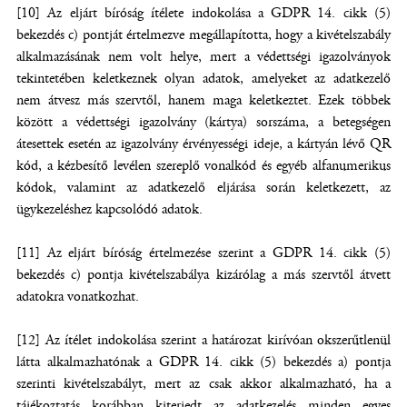
[10] Az eljárt bíróság ítélete indokolása a GDPR 14. cikk (5)
bekezdés c) pontját értelmezve megállapította, hogy a kivételszabály
alkalmazásának nem volt helye, mert a védettségi igazolványok
tekintetében keletkeznek olyan adatok, amelyeket az adatkezelő
nem átvesz más szervtől, hanem maga keletkeztet. Ezek többek
között a védettségi igazolvány (kártya) sorszáma, a betegségen
átesettek esetén az igazolvány érvényességi ideje, a kártyán lévő QR
kód, a kézbesítő levélen szereplő vonalkód és egyéb alfanumerikus
kódok, valamint az adatkezelő eljárása során keletkezett, az
ügykezeléshez kapcsolódó adatok.
[11] Az eljárt bíróság értelmezése szerint a GDPR 14. cikk (5)
bekezdés c) pontja kivételszabálya kizárólag a más szervtől átvett
adatokra vonatkozhat.
[12] Az ítélet indokolása szerint a határozat kirívóan okszerűtlenül
látta alkalmazhatónak a GDPR 14. cikk (5) bekezdés a) pontja
szerinti kivételszabályt, mert az csak akkor alkalmazható, ha a
tájékoztatás korábban kiterjedt az adatkezelés minden egyes