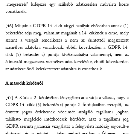
„megszerzés” kifejezés egy szűkebb adatkezelési műveleti körre
vonatkozik.
[46] Miután a GDPR 14. cikk tárgyi hatályát elsősorban annak (1)
bekezdése adja meg, valamint magának a 14. cikknek a címe, mely
szerint a vizsgált rendelkezés a nem az érintettől megszerzett
személyes adatokra vonatkozik, ebből következően a GDPR 14.
cikk (5) bekezdés c) pontja kivételszabálya valamennyi, nem az
érintettől megszerzett személyes adat kezelésére, ebből következően
az adatkezelőnél keletkeztetett adatokra is vonatkozik.
A második kérdésről
[47] A Kúria a 2. kérdésében lényegében arra várja a választ, hogy a
GDPR 14. cikk (5) bekezdés c) pontja 2. fordulatában szereplő, az
érintett jogos érdekeinek védelmét szolgáló tagállami jogban
található megfelelő intézkedések kérdését, azaz a tagállami jog
GDPR szerinti garanciái vizsgálatát a felügyeleti hatóság jogosult-e
elvégezni, és az érintett – jelen perbeli esetben a felperes – egy