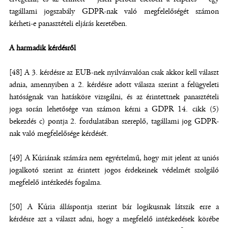
tagállami jogszabály GDPR-nak való megfelelőségét számon
kérheti-e panasztételi eljárás keretében.
A harmadik kérdésről
[48] A 3. kérdésre az EUB-nek nyilvánvalóan csak akkor kell választ
adnia, amennyiben a 2. kérdésre adott válasza szerint a felügyeleti
hatóságnak van hatásköre vizsgálni, és az érintettnek panasztételi
joga során lehetősége van számon kérni a GDPR 14. cikk (5)
bekezdés c) pontja 2. fordulatában szereplő, tagállami jog GDPR-
nak való megfelelősége kérdését.
[49] A Kúriának számára nem egyértelmű, hogy mit jelent az uniós
jogalkotó szerint az érintett jogos érdekeinek védelmét szolgáló
megfelelő intézkedés fogalma.
[50] A Kúria álláspontja szerint bár logikusnak látszik erre a
kérdésre azt a választ adni, hogy a megfelelő intézkedések körébe