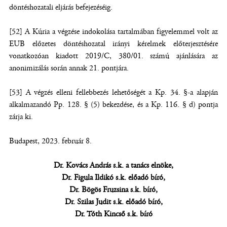
döntéshozatali eljárás befejezéséig.
[52] A Kúria a végzése indokolása tartalmában figyelemmel volt az
EUB előzetes döntéshozatal irányi kérelmek előterjesztésére
vonatkozóan kiadott 2019/C, 380/01. számú ajánlására az
anonimizálás során annak 21. pontjára.
[53] A végzés elleni fellebbezés lehetőségét a Kp. 34. §-a alapján
alkalmazandó Pp. 128. § (5) bekezdése, és a Kp. 116. § d) pontja
zárja ki.
Budapest, 2023. február 8.
Dr. Kovács András s.k. a tanács elnöke,
Dr. Figula Ildikó s.k. előadó bíró,
Dr. Bögös Fruzsina s.k. bíró,
Dr. Szilas Judit s.k. előadó bíró,
Dr. Tóth Kincső s.k. bíró