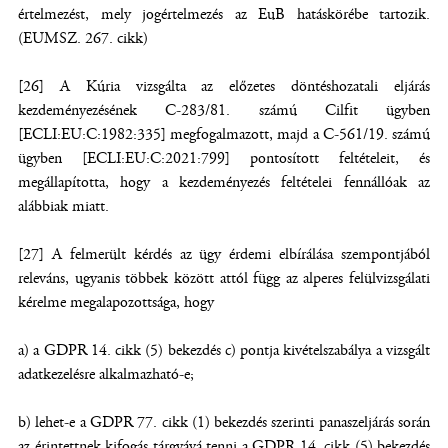
értelmezést, mely jogértelmezés az EuB hatáskörébe tartozik.
(EUMSZ. 267. cikk)
[26] A Kúria vizsgálta az előzetes döntéshozatali eljárás
kezdeményezésének C-283/81. számú Cilfit ügyben
[ECLI:EU:C:1982:335] megfogalmazott, majd a C-561/19. számú
ügyben [ECLI:EU:C:2021:799] pontosított feltételeit, és
megállapította, hogy a kezdeményezés feltételei fennállóak az
alábbiak miatt.
[27] A felmerült kérdés az ügy érdemi elbírálása szempontjából
releváns, ugyanis többek között attól függ az alperes felülvizsgálati
kérelme megalapozottsága, hogy
a) a GDPR 14. cikk (5) bekezdés c) pontja kivételszabálya a vizsgált
adatkezelésre alkalmazható-e;
b) lehet-e a GDPR 77. cikk (1) bekezdés szerinti panaszeljárás során
az érintettnek kifogás tárgyává tenni a GDPR 14. cikk (5) bekezdés