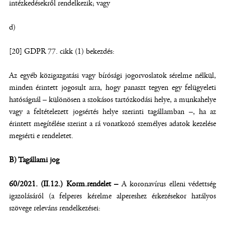
intézkedésekről rendelkezik; vagy
d)
[20] GDPR 77. cikk (1) bekezdés:
Az egyéb közigazgatási vagy bírósági jogorvoslatok sérelme nélkül,
minden érintett jogosult arra, hogy panaszt tegyen egy felügyeleti
hatóságnál – különösen a szokásos tartózkodási helye, a munkahelye
vagy a feltételezett jogsértés helye szerinti tagállamban –, ha az
érintett megítélése szerint a rá vonatkozó személyes adatok kezelése
megsérti e rendeletet.
B) Tagállami jog
60/2021. (II.12.) Korm.rendelet –
A koronavírus elleni védettség
igazolásáról (a felperes kérelme alpereshez érkezésekor hatályos
szövege releváns rendelkezései: