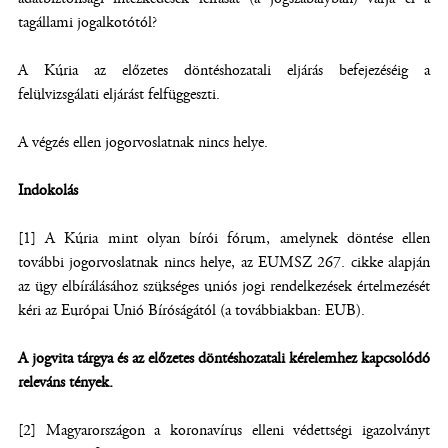
tagállami jogalkotótól?
A Kúria az előzetes döntéshozatali eljárás befejezéséig a
felülvizsgálati eljárást felfüggeszti.
A végzés ellen jogorvoslatnak nincs helye.
Indokolás
[1] A Kúria mint olyan bírói fórum, amelynek döntése ellen
további jogorvoslatnak nincs helye, az EUMSZ 267. cikke alapján
az ügy elbírálásához szükséges uniós jogi rendelkezések értelmezését
kéri az Európai Unió Bíróságától (a továbbiakban: EUB).
A jogvita tárgya és az előzetes döntéshozatali kérelemhez kapcsolódó
releváns tények.
[2] Magyarországon a koronavírus elleni védettségi igazolványt