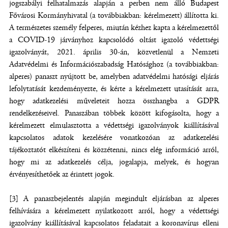
jogszabályi felhatalmazás alapján a perben nem álló Budapest
Fővárosi Kormányhivatal (a továbbiakban: kérelmezett) állította ki.
A természetes személy felperes, miután kézhez kapta a kérelmezettől
a COVID-19 járványhoz kapcsolódó oltást igazoló védettségi
igazolványát, 2021. április 30-án, közvetlenül a Nemzeti
Adatvédelmi és Információszabadság Hatósághoz (a továbbiakban:
alperes) panaszt nyújtott be, amelyben adatvédelmi hatósági eljárás
lefolytatását kezdeményezte, és kérte a kérelmezett utasítását arra,
hogy adatkezelési műveleteit hozza összhangba a GDPR
rendelkezéseivel. Panaszában többek között kifogásolta, hogy a
kérelmezett elmulasztotta a védettségi igazolványok kiállításával
kapcsolatos adatok kezelésére vonatkozóan az adatkezelési
tájékoztatót elkészíteni és közzétenni, nincs elég információ arról,
hogy mi az adatkezelés célja, jogalapja, melyek, és hogyan
érvényesíthetőek az érintett jogok.
[3] A panaszbejelentés alapján megindult eljárásban az alperes
felhívására a kérelmezett nyilatkozott arról, hogy a védettségi
igazolvány kiállításával kapcsolatos feladatait a koronavírus elleni