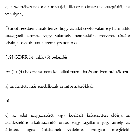
e) a személyes adatok címzettjei, illetve a címzettek kategóriái, ha
van ilyen;
f) adott esetben annak ténye, hogy az adatkezelő valamely harmadik
országbeli címzett vagy valamely nemzetközi szervezet részére
kívánja továbbítani a személyes adatokat....
[19] GDPR 14. cikk (5) bekezdés:
Az (1)-(4) bekezdést nem kell alkalmazni, ha és amilyen mértékben:
a) az érintett már rendelkezik az információkkal;
b)
c) az adat megszerzését vagy közlését kifejezetten előírja az
adatkezelőre alkalmazandó uniós vagy tagállami jog, amely az
érintett jogos érdekeinek védelmét szolgáló megfelelő