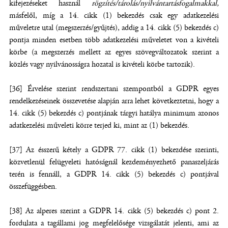
kifejezéseket használ
rögzítés/tárolás/nyilvántartásfogalmakkal,
másfelől, míg a 14. cikk (1) bekezdés csak egy adatkezelési
műveletre utal (megszerzés/gyűjtés), addig a 14. cikk (5) bekezdés c)
pontja minden esetben több adatkezelési műveletet von a kivételi
körbe (a megszerzés mellett az egyes szövegváltozatok szerint a
közlés vagy nyilvánosságra hozatal is kivételi körbe tartozik).
[36] Érvelése szerint rendszertani szempontból a GDPR egyes
rendelkezéseinek összevetése alapján arra lehet következtetni, hogy a
14. cikk (5) bekezdés c) pontjának tárgyi hatálya minimum azonos
adatkezelési műveleti körre terjed ki, mint az (1) bekezdés.
[37] Az ésszerű kétely a GDPR 77. cikk (1) bekezdése szerinti,
közvetlenül felügyeleti hatóságnál kezdeményezhető panaszeljárás
terén is fennáll, a GDPR 14. cikk (5) bekezdés c) pontjával
összefüggésben.
[38] Az alperes szerint a GDPR 14. cikk (5) bekezdés c) pont 2.
fordulata a tagállami jog megfelelősége vizsgálatát jelenti, ami az