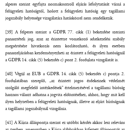
alperes szerint egyfajta normakontroll eljárás lefolytatását várná a
felügyeleti hatóságtól, holott a felügyeleti hatóság egy tagállami
jogszabály helyessége vizsgálatára hatáskörrel nem rendelkezik.
[39] A felperes szerint a GDPR 77. cikk (1) bekezdése szerinti
panasztételi jog, azaz az érintettre vonatkozó adatkezelési szabály
megsértésére hivatkozás nem korlátozható, és ilyen esetben
panaszeljárásban kezdeményezheti az érintett a felügyeleti hatóságnál
a GDPR 14. cikk (5) bekezdés c) pont 2. fordulata vizsgálatát is.
[40] Végül az EUB a GDPR 14. cikk (5) bekezdés c) pontja 2.
fordulatában szereplő, „az érintett jogos érdekeinek védelmét
szolgáló megfelelő intézkedések” értelmezésével a tagállami bíróság
hasznos választ adhatna a jogvita eldöntéséhez, ahhoz, hogy mit kell
ilyen helyzetben a felügyeleti hatóságnak, illetve az eljárt bíróságnak
a tagállami jogszabálynál vizsgálnia.
[41] A Kúria álláspontja szerint ez utóbbi kérdés akkor lesz releváns
az ügyben, amennyiben a Kúria alábbiakban kifejtett álláspontját az