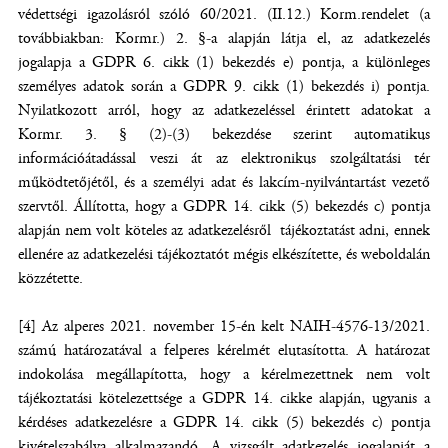
védettségi igazolásról szóló 60/2021. (II.12.) Korm.rendelet (a
továbbiakban: Kormr.) 2. §-a alapján látja el, az adatkezelés
jogalapja a GDPR 6. cikk (1) bekezdés e) pontja, a különleges
személyes adatok során a GDPR 9. cikk (1) bekezdés i) pontja.
Nyilatkozott arról, hogy az adatkezeléssel érintett adatokat a
Kormr. 3. § (2)-(3) bekezdése szerint automatikus
információátadással veszi át az elektronikus szolgáltatási tér
működtetőjétől, és a személyi adat és lakcím-nyilvántartást vezető
szervtől. Állította, hogy a GDPR 14. cikk (5) bekezdés c) pontja
alapján nem volt köteles az adatkezelésről tájékoztatást adni, ennek
ellenére az adatkezelési tájékoztatót mégis elkészítette, és weboldalán
közzétette.
[4] Az alperes 2021. november 15-én kelt NAIH-4576-13/2021.
számú határozatával a felperes kérelmét elutasította. A határozat
indokolása megállapította, hogy a kérelmezettnek nem volt
tájékoztatási kötelezettsége a GDPR 14. cikke alapján, ugyanis a
kérdéses adatkezelésre a GDPR 14. cikk (5) bekezdés c) pontja
kivételszabálya alkalmazandó. A vizsgált adatkezelés jogalapját a