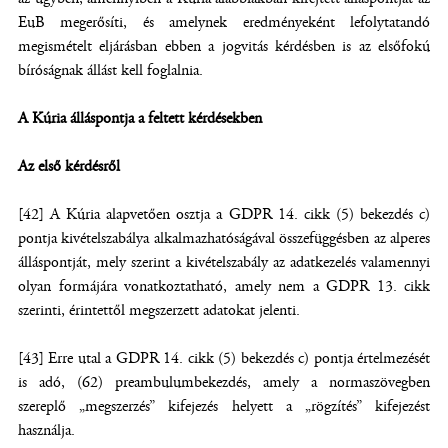
EuB megerősíti, és amelynek eredményeként lefolytatandó
megismételt eljárásban ebben a jogvitás kérdésben is az elsőfokú
bíróságnak állást kell foglalnia.
A Kúria álláspontja a feltett kérdésekben
Az első kérdésről
[42] A Kúria alapvetően osztja a GDPR 14. cikk (5) bekezdés c)
pontja kivételszabálya alkalmazhatóságával összefüggésben az alperes
álláspontját, mely szerint a kivételszabály az adatkezelés valamennyi
olyan formájára vonatkoztatható, amely nem a GDPR 13. cikk
szerinti, érintettől megszerzett adatokat jelenti.
[43] Erre utal a GDPR 14. cikk (5) bekezdés c) pontja értelmezését
is adó, (62) preambulumbekezdés, amely a normaszövegben
szereplő „megszerzés” kifejezés helyett a „rögzítés” kifejezést
használja.