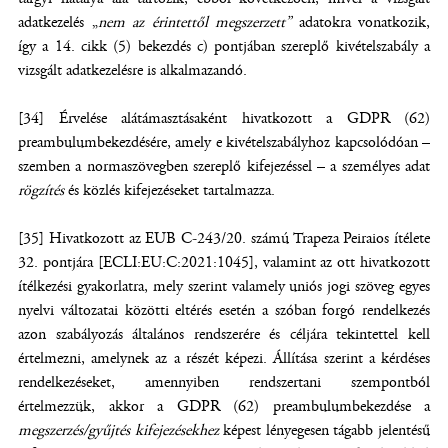
adatkezelés „
nem az érintettől megszerzett”
adatokra vonatkozik,
így a 14. cikk (5) bekezdés c) pontjában szereplő kivételszabály a
vizsgált adatkezelésre is alkalmazandó.
[34] Érvelése alátámasztásaként hivatkozott a GDPR (62)
preambulumbekezdésére, amely e kivételszabályhoz kapcsolódóan –
szemben a normaszövegben szereplő kifejezéssel – a személyes adat
rögzítés
és közlés kifejezéseket tartalmazza.
[35] Hivatkozott az EUB C-243/20. számú Trapeza Peiraios ítélete
32. pontjára [ECLI:EU:C:2021:1045], valamint az ott hivatkozott
ítélkezési gyakorlatra, mely szerint valamely uniós jogi szöveg egyes
nyelvi változatai közötti eltérés esetén a szóban forgó rendelkezés
azon szabályozás általános rendszerére és céljára tekintettel kell
értelmezni, amelynek az a részét képezi. Állítása szerint a kérdéses
rendelkezéseket, amennyiben rendszertani szempontból
értelmezzük, akkor a GDPR (62) preambulumbekezdése a
megszerzés/gyűjtés kifejezésekhez
képest lényegesen tágabb jelentésű