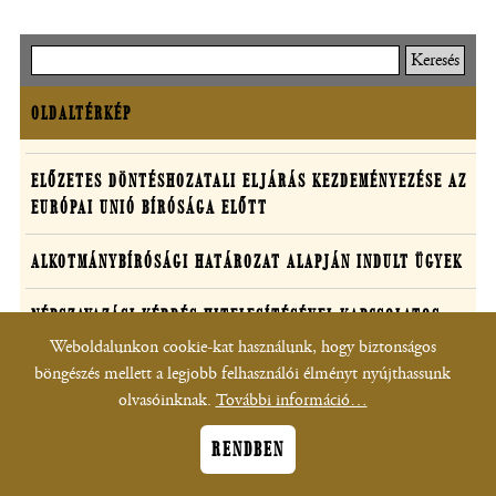
Keresés
OLDALTÉRKÉP
Oldaltérkép
Határozatok
ELŐZETES DÖNTÉSHOZATALI ELJÁRÁS KEZDEMÉNYEZÉSE AZ
EURÓPAI UNIÓ BÍRÓSÁGA ELŐTT
egyedi
ügyekben
ALKOTMÁNYBÍRÓSÁGI HATÁROZAT ALAPJÁN INDULT ÜGYEK
NÉPSZAVAZÁSI KÉRDÉS HITELESÍTÉSÉVEL KAPCSOLATOS
ÜGYEK
Weboldalunkon cookie-kat használunk, hogy biztonságos
böngészés mellett a legjobb felhasználói élményt nyújthassunk
VÁLASZTÁSI ÜGYEK
olvasóinknak.
További információ…
RENDBEN
GYÜLEKEZÉSI JOGORVOSLATI ÜGYEK