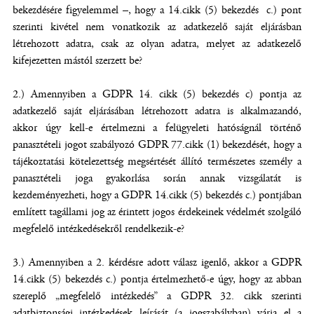
bekezdésére figyelemmel –, hogy a 14.cikk (5) bekezdés c.) pont
szerinti kivétel nem vonatkozik az adatkezelő saját eljárásban
létrehozott adatra, csak az olyan adatra, melyet az adatkezelő
kifejezetten mástól szerzett be?
2.) Amennyiben a GDPR 14. cikk (5) bekezdés c) pontja az
adatkezelő saját eljárásában létrehozott adatra is alkalmazandó,
akkor úgy kell-e értelmezni a felügyeleti hatóságnál történő
panasztételi jogot szabályozó GDPR 77.cikk (1) bekezdését, hogy a
tájékoztatási kötelezettség megsértését állító természetes személy a
panasztételi joga gyakorlása során annak vizsgálatát is
kezdeményezheti, hogy a GDPR 14.cikk (5) bekezdés c.) pontjában
említett tagállami jog az érintett jogos érdekeinek védelmét szolgáló
megfelelő intézkedésekről rendelkezik-e?
3.) Amennyiben a 2. kérdésre adott válasz igenlő, akkor a GDPR
14.cikk (5) bekezdés c.) pontja értelmezhető-e úgy, hogy az abban
szereplő „megfelelő intézkedés” a GDPR 32. cikk szerinti
adatbiztonsági intézkedések leírását (a jogszabályban) várja el a