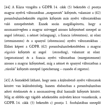
[44] A Kúria vizsgálta a GDPR 14. cikk (5) bekezdés c) pontja
magyar nyelvű változatában „megszerzés” kifejezés, valamint a (62)
preambulumbekezdés rögzítés kifejezés más nyelvi változatokban
való szerepeltetését. Ennek során megállapította, hogy a
normaszövegben a magyar szöveggel azonos kifejezéssel szerepel az
angol (obtain), a német (erlangung), a francia (obtention), az olasz
(ottenimento) és a spanyol (obstencion) nyelvi változatokban .
Ehhez képest a GDPR (62) preambulumbekezdésben a magyar
rögzítés
kifejezés az angol (recording), valamint az olasz
(registratione) és a francia nyelvi változatban (enregistrement)
azonos a magyar kifejezéssel, míg a német és spanyol változatban a
„tárolás” kifejezés szerepel (speicherung – cuando el registro).
[45] A fentiekből látható, hogy nem a különböző nyelvi változatok
között van különbözőség, hanem elsősorban a preambulumban
adott értelmezés és a normaszöveg által használt kifejezés között.
Míg az előbbi egy tágabb adatkezelési műveleti körre vonatkozik, a
GDPR 14. cikk (5) bekezdés c) pontja 1. fordulatában szereplő