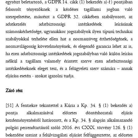
egyrészt beletartozó, a GDPR 14. cikk (1) bekezdés a)-f) pontjában
felsorolt tényezőknek a kérdéses tagállami jogban való
szerepeltetése, másrészt a GDPR 32. cikkében szabályozott, az
adatkezelés adatbiztonsági intézkedések leírásának
számonkérhetősége, ugyanakkor jogszabályok ilyen típusú technikai
szabályokkal terhelése ellen hat a normaszöveg érthetőségének, a
normavilágosság követelményének, és elegendő garancia lehet az is,
ha ezen adatbiztonsági intézkedések jogszabályban való külön leírása
nélkül a tagállam valamely érintett szerve ezen adatbiztonsági
intézkedéseknek eleget tesz, és a felügyeleti szerv számára – annak
eljárása esetén - azokat igazolni tudja.
Záró rész
[51] A fentiekre tekintettel a Kúria a Kp. 34. § (1) bekezdés a)
pontja alkalmazásával előzetes döntéshozatali eljárás
kezdeményezéséről határozott, és a Kp. 34. § alapján alkalmazandó
polgári perrendtartásról szóló 2016. évi CXXX. törvény 126. § (1)
bekezdése szerint a felülvizsgálati eljárást felfüggesztette, az előzetes