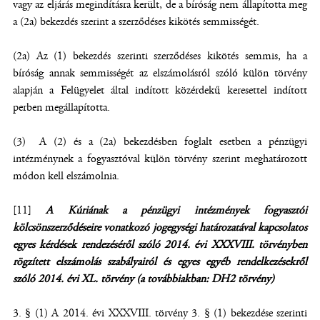
vagy az eljárás megindításra került, de a bíróság nem állapította meg
a (2a) bekezdés szerint a szerződéses kikötés semmisségét.
(2a) Az (1) bekezdés szerinti szerződéses kikötés semmis, ha a
bíróság annak semmisségét az elszámolásról szóló külön törvény
alapján a Felügyelet által indított közérdekű keresettel indított
perben megállapította.
(3) A (2) és a (2a) bekezdésben foglalt esetben a pénzügyi
intézménynek a fogyasztóval külön törvény szerint meghatározott
módon kell elszámolnia.
[11]
A Kúriának a pénzügyi intézmények fogyasztói
kölcsönszerződéseire vonatkozó jogegységi határozatával kapcsolatos
egyes kérdések rendezéséről szóló 2014. évi XXXVIII. törvényben
rögzített elszámolás szabályairól és egyes egyéb rendelkezésekről
szóló 2014. évi XL. törvény (a továbbiakban: DH2 törvény)
3. § (1) A 2014. évi XXXVIII. törvény 3. § (1) bekezdése szerinti