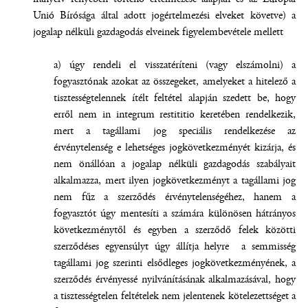
Unió Bírósága által adott jogértelmezési elveket követve) a
jogalap nélküli gazdagodás elveinek figyelembevétele mellett
a) úgy rendeli el visszatéríteni (vagy elszámolni) a
fogyasztónak azokat az összegeket, amelyeket a hitelező a
tisztességtelennek ítélt feltétel alapján szedett be, hogy
erről nem in integrum restititio keretében rendelkezik,
mert a tagállami jog speciális rendelkezése az
érvénytelenség e lehetséges jogkövetkezményét kizárja, és
nem önállóan a jogalap nélküli gazdagodás szabályait
alkalmazza, mert ilyen jogkövetkezményt a tagállami jog
nem fűz a szerződés érvénytelenségéhez, hanem a
fogyasztót úgy mentesíti a számára különösen hátrányos
következménytől és egyben a szerződő felek közötti
szerződéses egyensúlyt úgy állítja helyre a semmisség
tagállami jog szerinti elsődleges jogkövetkezményének, a
szerződés érvényessé nyilvánításának alkalmazásával, hogy
a tisztességtelen feltételek nem jelentenek kötelezettséget a