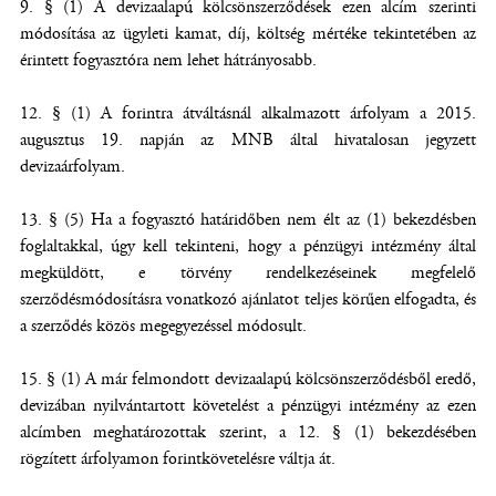
9. § (1) A devizaalapú kölcsönszerződések ezen alcím szerinti
módosítása az ügyleti kamat, díj, költség mértéke tekintetében az
érintett fogyasztóra nem lehet hátrányosabb.
12. § (1) A forintra átváltásnál alkalmazott árfolyam a 2015.
augusztus 19. napján az MNB által hivatalosan jegyzett
devizaárfolyam.
13. § (5) Ha a fogyasztó határidőben nem élt az (1) bekezdésben
foglaltakkal, úgy kell tekinteni, hogy a pénzügyi intézmény által
megküldött, e törvény rendelkezéseinek megfelelő
szerződésmódosításra vonatkozó ajánlatot teljes körűen elfogadta, és
a szerződés közös megegyezéssel módosult.
15. § (1) A már felmondott devizaalapú kölcsönszerződésből eredő,
devizában nyilvántartott követelést a pénzügyi intézmény az ezen
alcímben meghatározottak szerint, a 12. § (1) bekezdésében
rögzített árfolyamon forintkövetelésre váltja át.