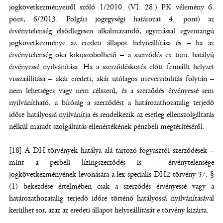
jogkövetkezményeiről szóló 1/2010. (VI. 28.) PK vélemény 6.
pont, 6/2013. Polgári jogegységi határozat 4. pont) az
érvénytelenség elsődlegesen alkalmazandó, egymással egyenrangú
jogkövetkezménye az eredeti állapot helyreállítása és – ha az
érvénytelenség oka kiküszöbölhető – a szerződés ex tunc hatályú
érvényessé nyilvánítása. Ha a szerződéskötés előtt fennállt helyzet
visszaállítása – akár eredeti, akár utólagos irreverzibilitás folytán –
nem lehetséges vagy nem célszerű, és a szerződés érvényessé sem
nyilvánítható, a bíróság a szerződést a határozathozatalig terjedő
időre hatályossá nyilvánítja és rendelkezik az esetleg ellenszolgáltatás
nélkül maradt szolgáltatás ellenértékének pénzbeli megtérítéséről.
[18] A DH törvények hatálya alá tartozó fogyasztói szerződések –
mint a perbeli lízingszerződés is – érvénytelensége
jogkövetkezményének levonására a lex specialis DH2 törvény 37. §
(1) bekezdése értelmében csak a szerződés érvényessé vagy a
határozathozatalig terjedő időre történő hatályossá nyilvánításával
kerülhet sor, azaz az eredeti állapot helyreállítását e törvény kizárta.