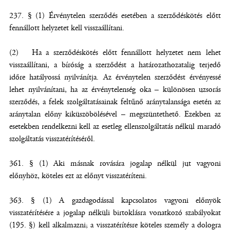
237. § (1) Érvénytelen szerződés esetében a szerződéskötés előtt
fennállott helyzetet kell visszaállítani.
(2) Ha a szerződéskötés előtt fennállott helyzetet nem lehet
visszaállítani, a bíróság a szerződést a határozathozatalig terjedő
időre hatályossá nyilvánítja. Az érvénytelen szerződést érvényessé
lehet nyilvánítani, ha az érvénytelenség oka – különösen uzsorás
szerződés, a felek szolgáltatásainak feltűnő aránytalansága esetén az
aránytalan előny kiküszöbölésével – megszüntethető. Ezekben az
esetekben rendelkezni kell az esetleg ellenszolgáltatás nélkül maradó
szolgáltatás visszatérítéséről.
361. § (1) Aki másnak rovására jogalap nélkül jut vagyoni
előnyhöz, köteles ezt az előnyt visszatéríteni.
363. § (1) A gazdagodással kapcsolatos vagyoni előnyök
visszatérítésére a jogalap nélküli birtoklásra vonatkozó szabályokat
(195. §) kell alkalmazni; a visszatérítésre köteles személy a dologra