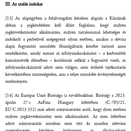
III. Az utalás indokai
[13] Az alapügyben a felülvizsgálati kérelem alapján a Kúriának
abban a jogkérdésben kell állást foglalnia, hogy milyen
jogkövetkezmény alkalmazása, milyen tartalommal lehetséges és
indokolt a perbelivel megegyező olyan esetben, amikor a deviza
alapú fogyasztói szerződés főszolgáltatás körébe tartozó azon
rendelkezése, amely szerint az árfolyamkockázatot – a kedvezőbb
kamatmérték ellenében – korlátozás nélkül a fogyasztó viseli, az
árfolyamkockázatról adott nem világos, nem érthető tájékoztatás
következtében tisztességtelen, ami a teljes szerződés érvénytelenségét
eredményezi.
[14] Az Európai Unió Bírósága (a továbbiakban: Bíróság) a 2023.
április 27-i AxFina Hungary ítéletében (C-705/21,
EU:C:2023:352) már adott iránymutatást arról, hogy ilyen esetben
milyen jogkövetkezmény nem alkalmazható. Az ezen ítéletben
adott iránymutatás azonban nem tért ki minden releváns
jogértelmezési kérdésre, különösen az alkalmazható