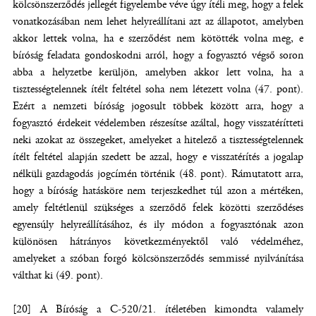
kölcsönszerződés jellegét figyelembe véve úgy ítéli meg, hogy a felek
vonatkozásában nem lehet helyreállítani azt az állapotot, amelyben
akkor lettek volna, ha e szerződést nem kötötték volna meg, e
bíróság feladata gondoskodni arról, hogy a fogyasztó végső soron
abba a helyzetbe kerüljön, amelyben akkor lett volna, ha a
tisztességtelennek ítélt feltétel soha nem létezett volna (47. pont).
Ezért a nemzeti bíróság jogosult többek között arra, hogy a
fogyasztó érdekeit védelemben részesítse azáltal, hogy visszatérítteti
neki azokat az összegeket, amelyeket a hitelező a tisztességtelennek
ítélt feltétel alapján szedett be azzal, hogy e visszatérítés a jogalap
nélküli gazdagodás jogcímén történik (48. pont). Rámutatott arra,
hogy a bíróság hatásköre nem terjeszkedhet túl azon a mértéken,
amely feltétlenül szükséges a szerződő felek közötti szerződéses
egyensúly helyreállításához, és ily módon a fogyasztónak azon
különösen hátrányos következményektől való védelméhez,
amelyeket a szóban forgó kölcsönszerződés semmissé nyilvánítása
válthat ki (49. pont).
[20] A Bíróság a C-520/21. ítéletében kimondta valamely