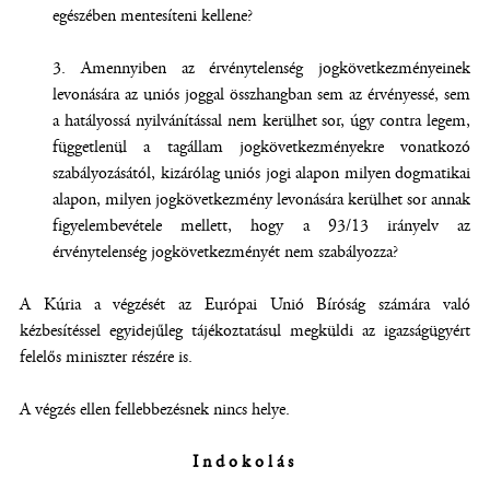
egészében mentesíteni kellene?
3. Amennyiben az érvénytelenség jogkövetkezményeinek
levonására az uniós joggal összhangban sem az érvényessé, sem
a hatályossá nyilvánítással nem kerülhet sor, úgy contra legem,
függetlenül a tagállam jogkövetkezményekre vonatkozó
szabályozásától, kizárólag uniós jogi alapon milyen dogmatikai
alapon, milyen jogkövetkezmény levonására kerülhet sor annak
figyelembevétele mellett, hogy a 93/13 irányelv az
érvénytelenség jogkövetkezményét nem szabályozza?
A Kúria a végzését az Európai Unió Bíróság számára való
kézbesítéssel egyidejűleg tájékoztatásul megküldi az igazságügyért
felelős miniszter részére is.
A végzés ellen fellebbezésnek nincs helye.
Indokolás