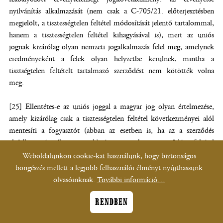
nyilvánítás alkalmazását (nem csak a C-705/21. előterjesztésben
megjelölt, a tisztességtelen feltétel módosítását jelentő tartalommal,
hanem a tisztességtelen feltétel kihagyásával is), mert az uniós
jognak kizárólag olyan nemzeti jogalkalmazás felel meg, amelynek
eredményeként a felek olyan helyzetbe kerülnek, mintha a
tisztségtelen feltételt tartalmazó szerződést nem kötötték volna
meg.
[25] Ellentétes-e az uniós joggal a magyar jog olyan értelmezése,
amely kizárólag csak a tisztességtelen feltétel következményei alól
mentesíti a fogyasztót (abban az esetben is, ha az a szerződés
elsődleges tárgyához tartozik), és amennyiben a szerződés e feltétel
kihagyásával (az érvényessé nyilvánítás eredményeként)
Weboldalunkon cookie-kat használunk, hogy biztonságos
fennmaradhat és teljesíthető, az a tisztességtelennek nem minősülő
böngészés mellett a legjobb felhasználói élményt nyújthassunk
feltételekkel (ide értve a szerződésben meghatározott kamatot és
olvasóinknak.
További információ…
esetleges egyéb díjakat) változatlanul köti a feleket.
RENDBEN
[26] Avagy az irányelvi célkitűzéseknek kizárólag olyan nemzeti