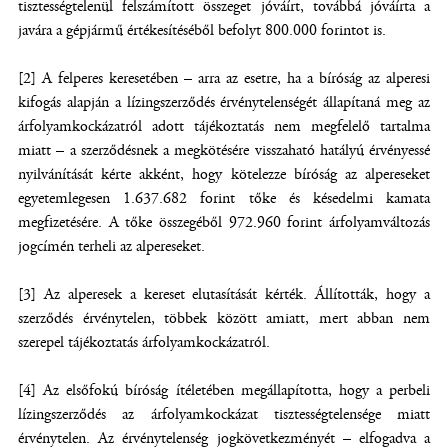
tisztességtelenül felszámított összeget jóváírt, továbbá jóváírta a
javára a gépjármű értékesítéséből befolyt 800.000 forintot is.
[2] A felperes keresetében – arra az esetre, ha a bíróság az alperesi
kifogás alapján a lízingszerződés érvénytelenségét állapítaná meg az
árfolyamkockázatról adott tájékoztatás nem megfelelő tartalma
miatt – a szerződésnek a megkötésére visszaható hatályú érvényessé
nyilvánítását kérte akként, hogy kötelezze bíróság az alpereseket
egyetemlegesen 1.637.682 forint tőke és késedelmi kamata
megfizetésére. A tőke összegéből 972.960 forint árfolyamváltozás
jogcímén terheli az alpereseket.
[3] Az alperesek a kereset elutasítását kérték. Állították, hogy a
szerződés érvénytelen, többek között amiatt, mert abban nem
szerepel tájékoztatás árfolyamkockázatról.
[4] Az elsőfokú bíróság ítéletében megállapította, hogy a perbeli
lízingszerződés az árfolyamkockázat tisztességtelensége miatt
érvénytelen. Az érvénytelenség jogkövetkezményét – elfogadva a