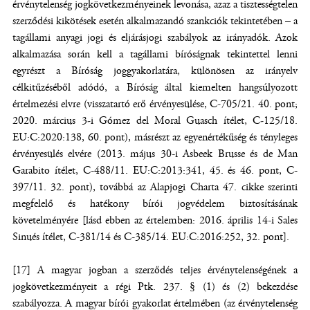
érvénytelenség jogkövetkezményeinek levonása, azaz a tisztességtelen
szerződési kikötések esetén alkalmazandó szankciók tekintetében – a
tagállami anyagi jogi és eljárásjogi szabályok az irányadók. Azok
alkalmazása során kell a tagállami bíróságnak tekintettel lenni
egyrészt a Bíróság joggyakorlatára, különösen az irányelv
célkitűzéséből adódó, a Bíróság által kiemelten hangsúlyozott
értelmezési elvre (visszatartó erő érvényesülése, C-705/21. 40. pont;
2020. március 3‑i Gómez del Moral Guasch ítélet, C‑125/18.
EU:C:2020:138, 60. pont), másrészt az egyenértékűség és tényleges
érvényesülés elvére (2013. május 30-i Asbeek Brusse és de Man
Garabito ítélet, C-488/11. EU:C:2013:341, 45. és 46. pont, C-
397/11. 32. pont), továbbá az Alapjogi Charta 47. cikke szerinti
megfelelő és hatékony bírói jogvédelem biztosításának
követelményére [lásd ebben az értelemben: 2016. április 14-i Sales
Sinués ítélet, C-381/14 és C-385/14. EU:C:2016:252, 32. pont].
[17] A magyar jogban a szerződés teljes érvénytelenségének a
jogkövetkezményeit a régi Ptk. 237. § (1) és (2) bekezdése
szabályozza. A magyar bírói gyakorlat értelmében (az érvénytelenség