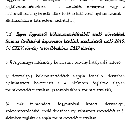
jogkövetkezményeinek – a szerződés érvényessé vagy a
határozathozatalig terjedő időre történő hatályossá nyilvánításának –
alkalmazására is kiterjedően kérheti.[…]
[12]
Egyes fogyasztói kölcsönszerződésekből eredő követelések
forintra átváltásával kapcsolatos kérdések rendezéséről szóló 2015.
évi CXLV. törvény (a továbbiakban: DH7 törvény)
3. § A pénzügyi intézmény köteles az e törvény hatálya alá tartozó
a)
devizaalapú kölcsönszerződések alapján fennálló, devizában
nyilvántartott követelését a 4. alcímben foglaltak alapján
forintkövetelésre átváltani (a továbbiakban: forintra átváltás),
b)
már felmondott fogyasztóval kötött devizaalapú
kölcsönszerződésből eredő devizában nyilvántartott követelését az 5.
alcímben foglaltak alapján forintkövetelésre átváltani.