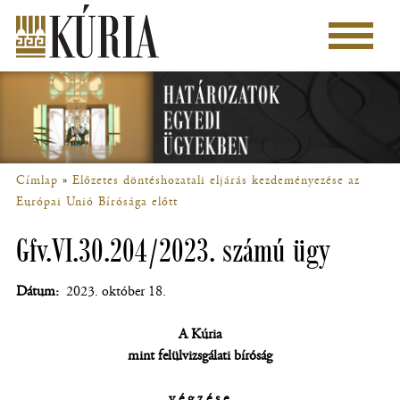
Ugrás
a
Főmenü
tartalomra
Címlap
Előzetes döntéshozatali eljárás kezdeményezése az
Morzsa
Európai Unió Bírósága előtt
Gfv.VI.30.204/2023. számú ügy
Dátum
2023. október 18.
A Kúria
mint felülvizsgálati bíróság
végzése