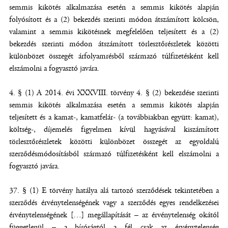
semmis kikötés alkalmazása esetén a semmis kikötés alapján
folyósított és a (2) bekezdés szerinti módon átszámított kölcsön,
valamint a semmis kikötésnek megfelelően teljesített és a (2)
bekezdés szerinti módon átszámított törlesztőrészletek közötti
különbözet összegét árfolyamrésből származó túlfizetésként kell
elszámolni a fogyasztó javára.
4. § (1) A 2014. évi XXXVIII. törvény 4. § (2) bekezdése szerinti
semmis kikötés alkalmazása esetén a semmis kikötés alapján
teljesített és a kamat-, kamatfelár- (a továbbiakban együtt: kamat),
költség-, díjemelés figyelmen kívül hagyásával kiszámított
törlesztőrészletek közötti különbözet összegét az egyoldalú
szerződésmódosításból származó túlfizetésként kell elszámolni a
fogyasztó javára.
37. § (1) E törvény hatálya alá tartozó szerződések tekintetében a
szerződés érvénytelenségének vagy a szerződés egyes rendelkezései
érvénytelenségének […] megállapítását – az érvénytelenség okától
függetlenül – a bíróságtól a fél csak az érvénytelenség