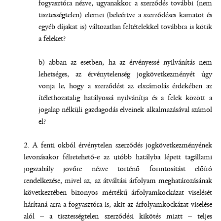
fogyasztóra nézve, ugyanakkor a szerződés további (nem
tisztességtelen) elemei (beleértve a szerződéses kamatot és
egyéb díjakat is) változatlan feltételekkel továbbra is kötik
a feleket?
b) abban az esetben, ha az érvényessé nyilvánítás nem
lehetséges, az érvénytelenség jogkövetkezményét úgy
vonja le, hogy a szerződést az elszámolás érdekében az
ítélethozatalig hatályossá nyilvánítja és a felek között a
jogalap nélküli gazdagodás elveinek alkalmazásával számol
el?
2. A fenti okból érvénytelen szerződés jogkövetkezményének
levonásakor félretehető-e az utóbb hatályba lépett tagállami
jogszabály jövőre nézve történő forintosítást előíró
rendelkezése, mivel az, az átváltási árfolyam meghatározásának
következtében bizonyos mértékű árfolyamkockázat viselését
hárítaná arra a fogyasztóra is, akit az árfolyamkockázat viselése
alól – a tisztességtelen szerződési kikötés miatt – teljes