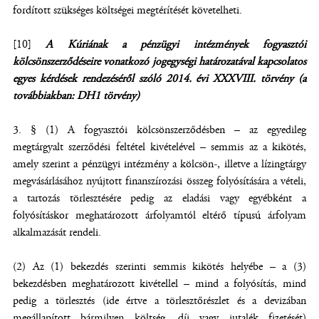
fordított szükséges költségei megtérítését követelheti.
[10]
A Kúriának a pénzügyi intézmények fogyasztói
kölcsönszerződéseire vonatkozó jogegységi határozatával kapcsolatos
egyes kérdések rendezéséről szóló 2014. évi XXXVIII. törvény (a
továbbiakban: DH1 törvény)
3. § (1) A fogyasztói kölcsönszerződésben – az egyedileg
megtárgyalt szerződési feltétel kivételével – semmis az a kikötés,
amely szerint a pénzügyi intézmény a kölcsön-, illetve a lízingtárgy
megvásárlásához nyújtott finanszírozási összeg folyósítására a vételi,
a tartozás törlesztésére pedig az eladási vagy egyébként a
folyósításkor meghatározott árfolyamtól eltérő típusú árfolyam
alkalmazását rendeli.
(2) Az (1) bekezdés szerinti semmis kikötés helyébe – a (3)
bekezdésben meghatározott kivétellel – mind a folyósítás, mind
pedig a törlesztés (ide értve a törlesztőrészlet és a devizában
megállapított bármilyen költség, díj vagy jutalék fizetését)