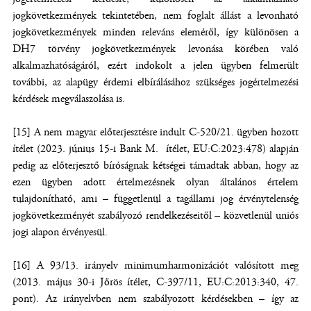
jogkövetkezmények tekintetében, nem foglalt állást a levonható
jogkövetkezmények minden releváns eleméről, így különösen a
DH7 törvény jogkövetkezmények levonása körében való
alkalmazhatóságáról, ezért indokolt a jelen ügyben felmerült
további, az alapügy érdemi elbírálásához szükséges jogértelmezési
kérdések megválaszolása is.
[15] A nem magyar előterjesztésre indult C-520/21. ügyben hozott
ítélet (2023. június 15-i Bank M. ítélet, EU:C:2023:478) alapján
pedig az előterjesztő bíróságnak kétségei támadtak abban, hogy az
ezen ügyben adott értelmezésnek olyan általános értelem
tulajdonítható, ami – függetlenül a tagállami jog érvénytelenség
jogkövetkezményét szabályozó rendelkezéseitől – közvetlenül uniós
jogi alapon érvényesül.
[16] A 93/13. irányelv minimumharmonizációt valósított meg
(2013. május 30-i Jőrös ítélet, C-397/11, EU:C:2013:340, 47.
pont). Az irányelvben nem szabályozott kérdésekben – így az