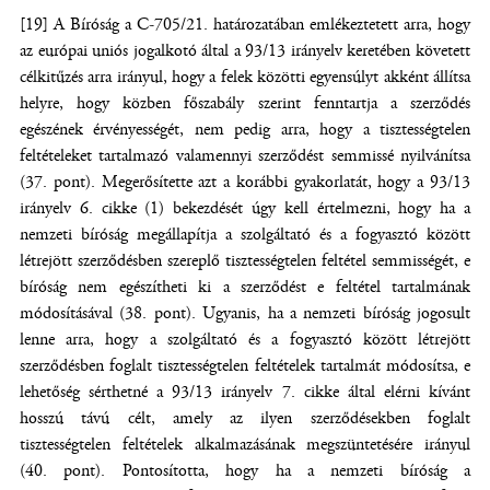
[19] A Bíróság a C-705/21. határozatában emlékeztetett arra, hogy
az európai uniós jogalkotó által a 93/13 irányelv keretében követett
célkitűzés arra irányul, hogy a felek közötti egyensúlyt akként állítsa
helyre, hogy közben főszabály szerint fenntartja a szerződés
egészének érvényességét, nem pedig arra, hogy a tisztességtelen
feltételeket tartalmazó valamennyi szerződést semmissé nyilvánítsa
(37. pont). Megerősítette azt a korábbi gyakorlatát, hogy a 93/13
irányelv 6. cikke (1) bekezdését úgy kell értelmezni, hogy ha a
nemzeti bíróság megállapítja a szolgáltató és a fogyasztó között
létrejött szerződésben szereplő tisztességtelen feltétel semmisségét, e
bíróság nem egészítheti ki a szerződést e feltétel tartalmának
módosításával (38. pont). Ugyanis, ha a nemzeti bíróság jogosult
lenne arra, hogy a szolgáltató és a fogyasztó között létrejött
szerződésben foglalt tisztességtelen feltételek tartalmát módosítsa, e
lehetőség sérthetné a 93/13 irányelv 7. cikke által elérni kívánt
hosszú távú célt, amely az ilyen szerződésekben foglalt
tisztességtelen feltételek alkalmazásának megszüntetésére irányul
(40. pont). Pontosította, hogy ha a nemzeti bíróság a