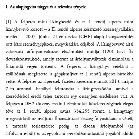
I. Az alapjogvita tárgya és a releváns tények
[1] A felperes mint lízingbeadó és az I. rendű alperes mint
lízingbevevő között – a II. rendű alperes készfizető kezességvállalása
mellett – 2007. június 21-én deviza (CHF) alapú lízingszerződés
jött létre személygépkocsi megvásárlása céljából. A lízingbevevő által
választott árfolyamváltozás elszámolási módja (120) havi fix
devizakonstrukció, amely szerint az árfolyamváltozás elszámolása a
futamidő végén történik. A felperes a lízingtárgy vételárát a
szállítónak megfizette, a gépjárművet az I. rendű alperes birtokba
vette. A felperes az alperesek fizetési késedelme miatt 2013. május
7-én azonnali hatállyal felmondta a lízingszerződést, amivel a
szerződésből eredő teljes tartozás egy összegben esedékessé vált. A
felperes a DH2 törvény szerinti elszámolási kötelezettségének eleget
téve az I. rendű alperes javára 334.255 forint, a lízingtárgy
megvásárlásához nyújtott finanszírozási összeg folyósítására a vételi,
a tartozás törlesztésére pedig az eladási árfolyamból (az
árfolyamrésből) és az egyoldalú szerződésmódosítási jogából adódó