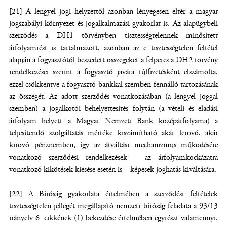
[21] A lengyel jogi helyzettől azonban lényegesen eltér a magyar
jogszabályi környezet és jogalkalmazási gyakorlat is. Az alapügybeli
szerződés a DH1 törvényben tisztességtelennek minősített
árfolyamrést is tartalmazott, azonban az e tisztességtelen feltétel
alapján a fogyasztótól beszedett összegeket a felperes a DH2 törvény
rendelkezései szerint a fogyasztó javára túlfizetésként elszámolta,
ezzel csökkentve a fogyasztó bankkal szemben fennálló tartozásának
az összegét. Az adott szerződés vonatkozásában (a lengyel joggal
szemben) a jogalkotói behelyettesítés folytán (a vételi és eladási
árfolyam helyett a Magyar Nemzeti Bank középárfolyama) a
teljesítendő szolgáltatás mértéke kiszámítható akár lerovó, akár
kirovó pénznemben, így az átváltási mechanizmus működésére
vonatkozó szerződési rendelkezések – az árfolyamkockázatra
vonatkozó kikötések kiesése esetén is – képesek joghatás kiváltására.
[22] A Bíróság gyakorlata értelmében a szerződési feltételek
tisztességtelen jellegét megállapító nemzeti bíróság feladata a 93/13
irányelv 6. cikkének (1) bekezdése értelmében egyrészt valamennyi,