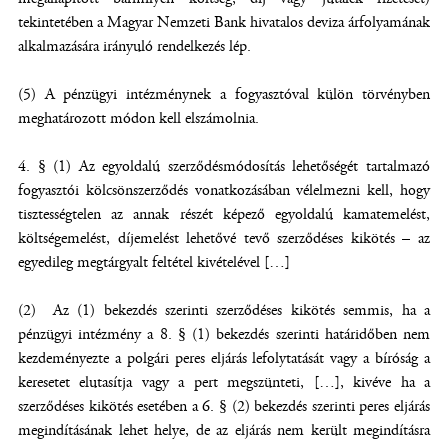
tekintetében a Magyar Nemzeti Bank hivatalos deviza árfolyamának
alkalmazására irányuló rendelkezés lép.
(5) A pénzügyi intézménynek a fogyasztóval külön törvényben
meghatározott módon kell elszámolnia.
4. § (1) Az egyoldalú szerződésmódosítás lehetőségét tartalmazó
fogyasztói kölcsönszerződés vonatkozásában vélelmezni kell, hogy
tisztességtelen az annak részét képező egyoldalú kamatemelést,
költségemelést, díjemelést lehetővé tevő szerződéses kikötés – az
egyedileg megtárgyalt feltétel kivételével […]
(2) Az (1) bekezdés szerinti szerződéses kikötés semmis, ha a
pénzügyi intézmény a 8. § (1) bekezdés szerinti határidőben nem
kezdeményezte a polgári peres eljárás lefolytatását vagy a bíróság a
keresetet elutasítja vagy a pert megszünteti, […], kivéve ha a
szerződéses kikötés esetében a 6. § (2) bekezdés szerinti peres eljárás
megindításának lehet helye, de az eljárás nem került megindításra