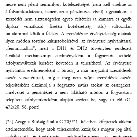
nézve nem jelent semmilyen kötelezettséget (nem kell viselnie az
árfolyamkockázatot, hanem azt a pénzintézet viseli), ugyanakkor a
szerződés nem tisztességtelen egyéb feltételei (a kamatra és egyéb
díjakra vonatkozó fizetési kötelezettség stb.) változatlan
tartalommal kötik a feleket. A szerződés az érvénytelenség okának
ilyen módon történő kiküszöbölésével, az érvényessé nyilvánítással
„fennmaradhat”, mert a DH1 és DH2 törvényben rendezett
átváltási mechanizmus eredményeként a fogyasztót terhelő
árfolyamváltozás kiesését követően is teljesíthető. Az érvényessé
nyilvánítás eredményeként a bíróság a már megszűnt szerződések
esetén visszatérítteti, míg a meg nem szűnt szerződések esetén
teljesítésként elszámolja a fogyasztó javára azokat az összegeket,
amelyeket a pénzintézet a nem átlátható módon a fogyasztóra
telepített árfolyamkockázat alapján szedett be, vagy írt elő (C-
472/20. 58. pont).
[24] Avagy a Bíróság által a C-705/21. ítéletben kifejtettek akként
értelmezendők, hogy azok teljeskörűen kizárják a magyar jog által
szabályozott érvénytelenségi jogkövetkezmény: az érvényessé