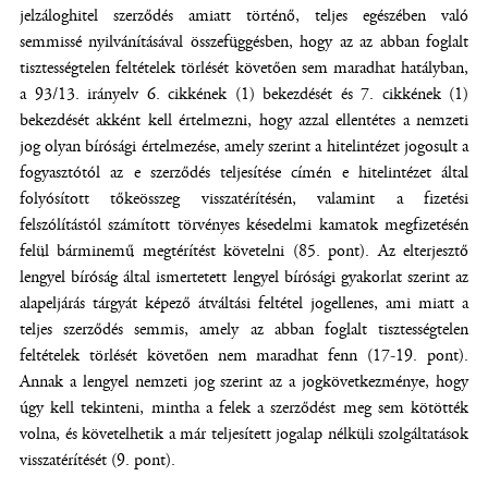
jelzáloghitel szerződés amiatt történő, teljes egészében való
semmissé nyilvánításával összefüggésben, hogy az az abban foglalt
tisztességtelen feltételek törlését követően sem maradhat hatályban,
a 93/13. irányelv 6. cikkének (1) bekezdését és 7. cikkének (1)
bekezdését akként kell értelmezni, hogy azzal ellentétes a nemzeti
jog olyan bírósági értelmezése, amely szerint a hitelintézet jogosult a
fogyasztótól az e szerződés teljesítése címén e hitelintézet által
folyósított tőkeösszeg visszatérítésén, valamint a fizetési
felszólítástól számított törvényes késedelmi kamatok megfizetésén
felül bárminemű megtérítést követelni (85. pont). Az elterjesztő
lengyel bíróság által ismertetett lengyel bírósági gyakorlat szerint az
alapeljárás tárgyát képező átváltási feltétel jogellenes, ami miatt a
teljes szerződés semmis, amely az abban foglalt tisztességtelen
feltételek törlését követően nem maradhat fenn (17-19. pont).
Annak a lengyel nemzeti jog szerint az a jogkövetkezménye, hogy
úgy kell tekinteni, mintha a felek a szerződést meg sem kötötték
volna, és követelhetik a már teljesített jogalap nélküli szolgáltatások
visszatérítését (9. pont).