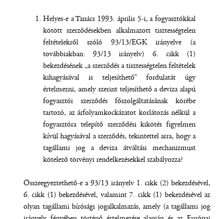
Helyes-e a Tanács 1993. április 5-i, a fogyasztókkal
kötött szerződésekben alkalmazott tisztességtelen
feltételekről szóló 93/13/EGK irányelve (a
továbbiakban: 93/13 irányelv) 6. cikk (1)
bekezdésének „a szerződés a tisztességtelen feltételek
kihagyásával is teljesíthető” fordulatát úgy
értelmezni, amely szerint teljesíthető a deviza alapú
fogyasztói szerződés főszolgáltatásának körébe
tartozó, az árfolyamkockázatot korlátozás nélkül a
fogyasztóra telepítő szerződési kikötés figyelmen
kívül hagyásával a szerződés, tekintettel arra, hogy a
tagállami jog a deviza átváltási mechanizmust
kötelező törvényi rendelkezésekkel szabályozza?
Összeegyeztethető-e a 93/13 irányelv 1. cikk (2) bekezdésével,
6. cikk (1) bekezdésével, valamint 7. cikk (1) bekezdésével az
olyan tagállami bírósági jogalkalmazás, amely (a tagállami jog
irányelv fényében történő értelmezése alapján és az Európai