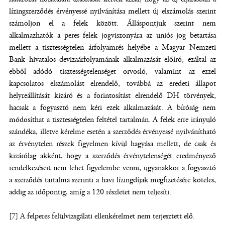
lízingszerződés érvényessé nyilvánítása mellett új elszámolás szerint
számoljon el a felek között. Álláspontjuk szerint nem
alkalmazhatók a peres felek jogviszonyára az uniós jog betartása
mellett a tisztességtelen árfolyamrés helyébe a Magyar Nemzeti
Bank hivatalos devizaárfolyamának alkalmazását előíró, ezáltal az
ebből adódó tisztességtelenséget orvosló, valamint az ezzel
kapcsolatos elszámolást elrendelő, továbbá az eredeti állapot
helyreállítását kizáró és a forintosítást elrendelő DH törvények,
hacsak a fogyasztó nem kéri ezek alkalmazását. A bíróság nem
módosíthat a tisztességtelen feltétel tartalmán. A felek erre irányuló
szándéka, illetve kérelme esetén a szerződés érvényessé nyilvánítható
az érvénytelen részek figyelmen kívül hagyása mellett, de csak és
kizárólag akként, hogy a szerződés érvénytelenségét eredményező
rendelkezéseit nem lehet figyelembe venni, ugyanakkor a fogyasztó
a szerződés tartalma szerinti a havi lízingdíjak megfizetésére köteles,
addig az időpontig, amíg a 120 részletet nem teljesíti.
[7] A felperes felülvizsgálati ellenkérelmet nem terjesztett elő.