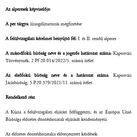
Az alperesek képviselője:
A per tárgya:
lízingdíjtartozás megfizetése
A felülvizsgálati kérelmet benyújtó fél:
I. és II. rendű alperes
A másodfokú bíróság neve és a jogerős határozat száma:
Kaposvári
Törvényszék, 2.Pf.20.014/2022/5. számú ítélet
Az elsőfokú bíróság neve és a határozat száma:
Kaposvári
Járásbíróság, 5.P.20.379/2021/11. számú ítélet
Rendelkező rész
A Kúria a felülvizsgálati eljárást felfüggeszti, és az Európai Unió
Bírósága előzetes döntéshozatali eljárását kezdeményezi.
Az előzetes döntéshozatalra előterjesztett kérdések: