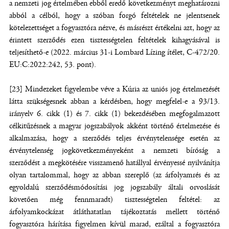
a nemzeti jog értelmében ebből eredő következményt meghatározni
abból a célból, hogy a szóban forgó feltételek ne jelentsenek
kötelezettséget a fogyasztóra nézve, és másrészt értékelni azt, hogy az
érintett szerződés ezen tisztességtelen feltételek kihagyásával is
teljesíthető-e (2022. március 31-i Lombard Lízing ítélet, C-472/20.
EU:C:2022:242, 53. pont).
[23] Mindezeket figyelembe véve a Kúria az uniós jog értelmezését
látta szükségesnek abban a kérdésben, hogy megfelel-e a 93/13.
irányelv 6. cikk (1) és 7. cikk (1) bekezdésében megfogalmazott
célkitűzésnek a magyar jogszabályok akként történő értelmezése és
alkalmazása, hogy a szerződés teljes érvénytelensége esetén az
érvénytelenség jogkövetkezményeként a nemzeti bíróság a
szerződést a megkötésére visszamenő hatállyal érvényessé nyilvánítja
olyan tartalommal, hogy az abban szereplő (az árfolyamrés és az
egyoldalú szerződésmódosítási jog jogszabály általi orvoslását
követően még fennmaradt) tisztességtelen feltétel: az
árfolyamkockázat átláthatatlan tájékoztatás mellett történő
fogyasztóra hárítása figyelmen kívül marad, ezáltal a fogyasztóra