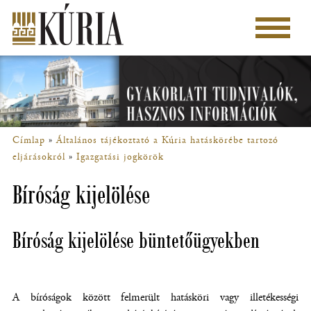
Ugrás
a
Főmenü
tartalomra
Címlap
Általános tájékoztató a Kúria hatáskörébe tartozó
Morzsa
eljárásokról
Igazgatási jogkörök
Bíróság kijelölése
Bíróság kijelölése büntetőügyekben
A bíróságok között felmerült hatásköri vagy illetékességi