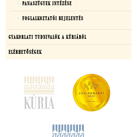
PANASZÜGYEK INTÉZÉSE
FOGLALKOZTATÓI BEJELENTÉS
(ÚJ ABLAKBAN NYÍLIK MEG)
GYAKORLATI TUDNIVALÓK A KÚRIÁRÓL
ELÉRHETŐSÉGEK
(új
ablakban
nyílik
meg)