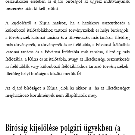
összeütközés esetében az eljáró bíróságot az ügyész indítványának
beszerzése után ki kell jelölni.
A kijelölésről a Kúria határoz, ha a hatásköri összeütközés a
különböző ítélőtáblákhoz tartozó törvényszékek és helyi bíróságok,
a törvényszék katonai tanácsa és a törvényszék más tanácsa, illetőleg
más törvényszék, a törvényszék és az ítélőtábla, a Fővárosi Ítélőtábla
katonai tanácsa és a Fővárosi Ítélőtábla más tanácsa, illetőleg más
ítélőtábla, a Kúria és az ítélőtábla, avagy az illetékességi összeütközés
az ítélőtáblák vagy különböző ítélőtáblákhoz tartozó törvényszékek,
illetőleg helyi bíróságok között merült fel.
Az eljáró bíróságot a Kúria jelöli ki akkor is, ha az illetékességet
meghatározó körülmények nem állapíthatók meg.
Bíróság kijelölése polgári ügyekben (a