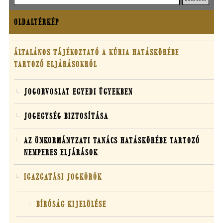
OLDALTÉRKÉP
Oldaltérkép
Gyakorlati
ÁLTALÁNOS TÁJÉKOZTATÓ A KÚRIA HATÁSKÖRÉBE
TARTOZÓ ELJÁRÁSOKRÓL
tudnivalók,
elérhetőségek
JOGORVOSLAT EGYEDI ÜGYEKBEN
JOGEGYSÉG BIZTOSÍTÁSA
AZ ÖNKORMÁNYZATI TANÁCS HATÁSKÖRÉBE TARTOZÓ
NEMPERES ELJÁRÁSOK
IGAZGATÁSI JOGKÖRÖK
BÍRÓSÁG KIJELÖLÉSE