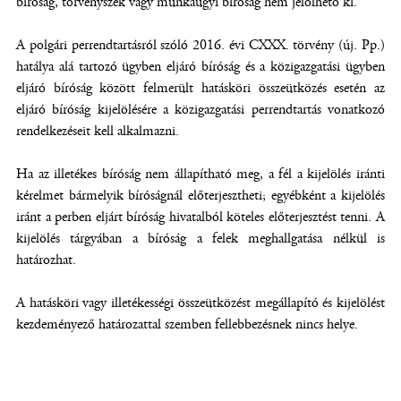
bíróság, törvényszék vagy munkaügyi bíróság nem jelölhető ki.
A polgári perrendtartásról szóló 2016. évi CXXX. törvény (új. Pp.)
hatálya alá tartozó ügyben eljáró bíróság és a közigazgatási ügyben
eljáró bíróság között felmerült hatásköri összeütközés esetén az
eljáró bíróság kijelölésére a közigazgatási perrendtartás vonatkozó
rendelkezéseit kell alkalmazni.
Ha az illetékes bíróság nem állapítható meg, a fél a kijelölés iránti
kérelmet bármelyik bíróságnál előterjesztheti; egyébként a kijelölés
iránt a perben eljárt bíróság hivatalból köteles előterjesztést tenni. A
kijelölés tárgyában a bíróság a felek meghallgatása nélkül is
határozhat.
A hatásköri vagy illetékességi összeütközést megállapító és kijelölést
kezdeményező határozattal szemben fellebbezésnek nincs helye.