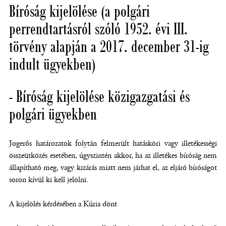
Bíróság kijelölése (a polgári
perrendtartásról szóló 1952. évi III.
törvény alapján a 2017. december 31-ig
indult ügyekben)
- Bíróság kijelölése közigazgatási és
polgári ügyekben
Jogerős határozatok folytán felmerült hatásköri vagy illetékességi
összeütközés esetében, úgyszintén akkor, ha az illetékes bíróság nem
állapítható meg, vagy kizárás miatt nem járhat el, az eljáró bíróságot
soron kívül ki kell jelölni.
A kijelölés kérdésében a Kúria dönt