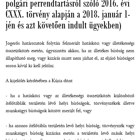
polgári perrendtartásról szóló 2016. évi
CXXX. törvény alapján a 2018. január 1-
jén és azt követően indult ügyekben)
Jogerős határozatok folytán felmerült hatásköri vagy illetékességi
összeütközés esetén, úgyszintén akkor, ha az illetékes bíróság nem
állapítható meg, vagy kizárás miatt nem járhat el, az eljáró bíróságot
soron kívül ki kell jelölni.
A kijelölés kérdésében a Kúria dönt
- ha a hatásköri vagy az illetékességi összeütközés különböző
ítélőtáblák területén lévő helyi bíróságok, törvényszékek illetve
munkaügyi bíróságok között merült fel, vagy
- ha azonos ítélőtábla területén levő helyi bíróság, törvényszék vagy
munkaügyi bíróság kizárása esetén a területén levő másik helyi