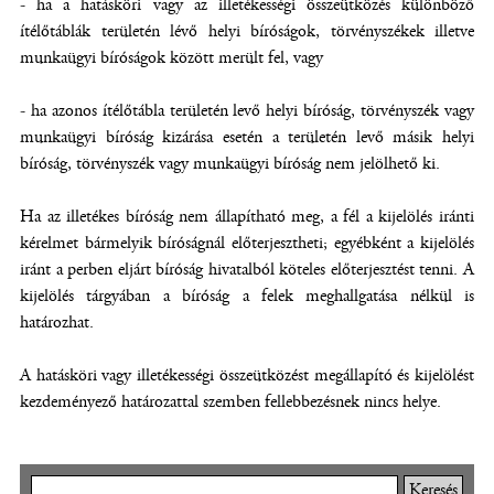
- ha a hatásköri vagy az illetékességi összeütközés különböző
ítélőtáblák területén lévő helyi bíróságok, törvényszékek illetve
munkaügyi bíróságok között merült fel, vagy
- ha azonos ítélőtábla területén levő helyi bíróság, törvényszék vagy
munkaügyi bíróság kizárása esetén a területén levő másik helyi
bíróság, törvényszék vagy munkaügyi bíróság nem jelölhető ki.
Ha az illetékes bíróság nem állapítható meg, a fél a kijelölés iránti
kérelmet bármelyik bíróságnál előterjesztheti; egyébként a kijelölés
iránt a perben eljárt bíróság hivatalból köteles előterjesztést tenni. A
kijelölés tárgyában a bíróság a felek meghallgatása nélkül is
határozhat.
A hatásköri vagy illetékességi összeütközést megállapító és kijelölést
kezdeményező határozattal szemben fellebbezésnek nincs helye.
Keresés